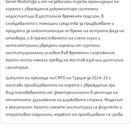
Genel Müdürlüğü
и от независими турски организации на
хората с увреждания документира системни
недостатъци в достъпния временен подслон, в
снабдяването с помощни средства за придвижване и
продукти за инконтиненция по време на острата фаза на
отговора, и в преместването на сляпо-глухи и
интелектуално увредени оцелели от срутени
институционални условия във временни съоръжения,
които често нямаха превод на жестов език или достъпна
санитария.
Цикълът на прегледа по CRPD на Турция за 2024–25 г.
постави приобщаването на хората с увреждания при
възстановяването от земетресението в центъра на
отчетните задължения на държавата страна. Моделът
е регионален: когато самите институции са физически и
оперативно нарушени, маржът на приобщаване се срива.