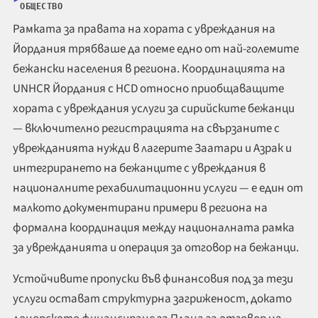
ОБЩЕСТВО
Рамката за правата на хората с увреждания на
Йордания трябваше да поеме едно от най-големите
бежански населения в региона. Координацията на
UNHCR Йордания с HCD относно приобщаващите
хората с увреждания услуги за сирийските бежанци
— включително регистрацията на свързаните с
уврежданията нужди в лагерите Заатари и Азрак и
интегрирането на бежанците с увреждания в
националните рехабилитационни услуги — е един от
малкото документирани примери в региона на
формална координация между националната рамка
за уврежданията и операция за отговор на бежанци.
Устойчивите пропуски във финансовия под за тези
услуги остават структурна загриженост, докато