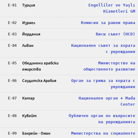
Турция
Engelliler ve Yaşlı
E·01
Hizmetleri GM
Израел
Комисия за равни права
E·02
Йордания
Висш съвет (HCD)
E·03
Ливан
Национален съвет за хората
E·04
с увреждания
Обединени арабски
Министерство на
E·05
емирства
общественото развитие
Саудитска Арабия
Орган за грижа за хората с
E·06
увреждания
Катар
Национален орган + Mada
E·07
Center
Кувейт
Публичен орган по въпросите
E·08
на уврежданията
Бахрейн · Оман
Министерства на социалното
E·09