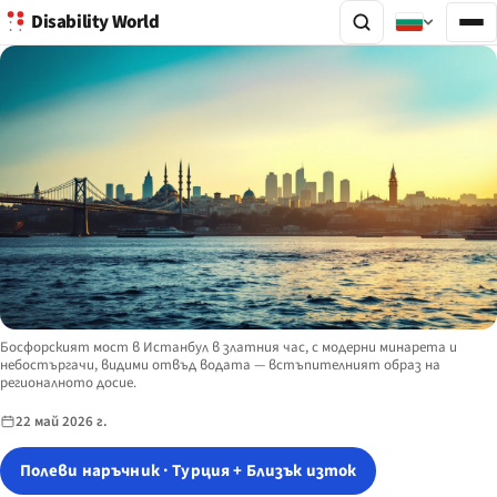
Disability World
Image description:
Босфорският мост в Истанбул в златния час, с модерни минарета и
небостъргачи, видими отвъд водата — встъпителният образ на
регионалното досие.
22 май 2026 г.
Полеви наръчник · Турция + Близък изток