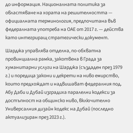
до информация. Националната политика за
овластяване на хората на решителността —
официалната терминология, предпочитана във
федералната употреба на ОАЕ от 2017 г. — действа
като интегриращ стратегически документ.
Шарджа управлява отделна, по-обхватна
провинциална рамка, закотвена в Града за
хуманитарни услуги на Шарджа (създаден през 1979
г.) и поредица закони и декрети на ниво емирство,
които предхождат и надвишават федералния под.
Абу Даби и Дубай изградиха паралелни кодекси за
достъпност на общинско ниво, включително
Универсалния дизайн кодекс на Дубай (последно
актуализиран през 2023 г.).