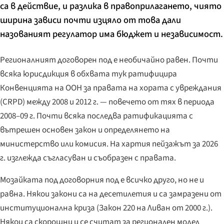
са в действие, и разлика в правоприлагането, чиято
ширина зависи почти изцяло от това дали
назованият регулатор има бюджет и независимост.
Регионалният договорен под е необичайно равен. Почти
всяка юрисдикция в обхвата тук ратифицира
Конвенцията на ООН за правата на хората с увреждания
(CRPD) между 2008 и 2012 г. — повечето от тях в периода
2008–09 г. Почти всяка последва ратификацията с
вътрешен основен закон и определянето на
министерство или комисия. На хартия пейзажът за 2026
г. изглежда съгласуван и съобразен с правата.
Мозайката под договорния под е всичко друго, но не и
равна. Някои закони са на десетилетия и са замразени от
институционална криза (Закон 220 на Ливан от 2000 г.).
Някои са скорошни и се считат за регионален модел