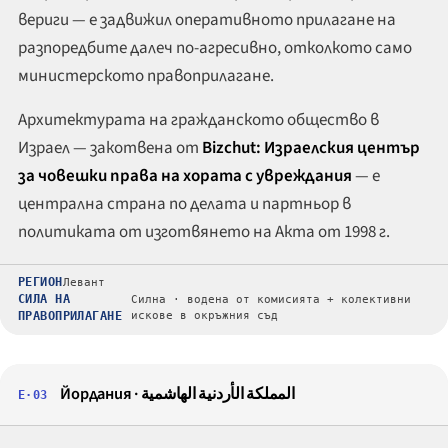
вериги — е задвижил оперативното прилагане на
разпоредбите далеч по-агресивно, отколкото само
министерското правоприлагане.
Архитектурата на гражданското общество в
Израел — закотвена от
Bizchut: Израелския център
за човешки права на хората с увреждания
— е
централна страна по делата и партньор в
политиката от изготвянето на Акта от 1998 г.
РЕГИОН
Левант
СИЛА НА
Силна · водена от комисията + колективни
ПРАВОПРИЛАГАНЕ
искове в окръжния съд
Йордания ·
المملكة الأردنية الهاشمية
E·03