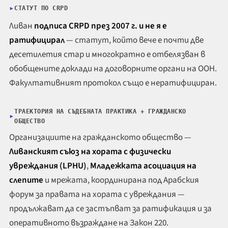
СТАТУТ ПО CRPD
Ливан
подписа CRPD през 2007 г. и не я е
ратифицирал
— статут, който вече е почти две
десетилетия стар и многократно е отбелязван в
обобщените доклади на договорните органи на ООН.
Факултативният протокол също е нератифициран.
ТРАЕКТОРИЯ НА СЪДЕБНАТА ПРАКТИКА + ГРАЖДАНСКО
ОБЩЕСТВО
Организациите на гражданското общество —
Ливанският съюз на хората с физически
увреждания (LPHU)
,
Младежката асоциация на
слепите
и мрежата, координирана под Арабския
форум за правата на хората с увреждания —
продължават да се застъпват за ратификация и за
оперативното възраждане на Закон 220.