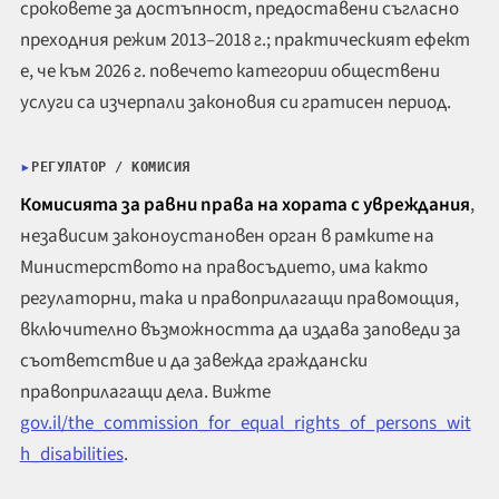
сроковете за достъпност, предоставени съгласно
преходния режим 2013–2018 г.; практическият ефект
е, че към 2026 г. повечето категории обществени
услуги са изчерпали законовия си гратисен период.
РЕГУЛАТОР / КОМИСИЯ
Комисията за равни права на хората с увреждания
,
независим законоустановен орган в рамките на
Министерството на правосъдието, има както
регулаторни, така и правоприлагащи правомощия,
включително възможността да издава заповеди за
съответствие и да завежда граждански
правоприлагащи дела. Вижте
gov.il/the_commission_for_equal_rights_of_persons_wit
h_disabilities
.