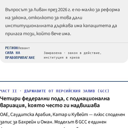
Въпросът за Ливан през 2026 г. е по-малко за реформа
на закона, отколкото за това дали
институционалната държава има капацитета да
прилага този, който вече има.
РЕГИОН
Левант
СИЛА НА
Замразена · закон в действие,
ПРАВОПРИЛАГАНЕ
институция в криза
ЧАСТ II · ДЪРЖАВИТЕ ОТ ПЕРСИЙСКИЯ ЗАЛИВ (GCC)
Четири федерални пода, с поднационална
вариация, която често ги надвишава
ОАЕ, Саудитска Арабия, Катар и Кувейт — плюс споделен
запис за Бахрейн и Оман. Моделът в GCC е единен