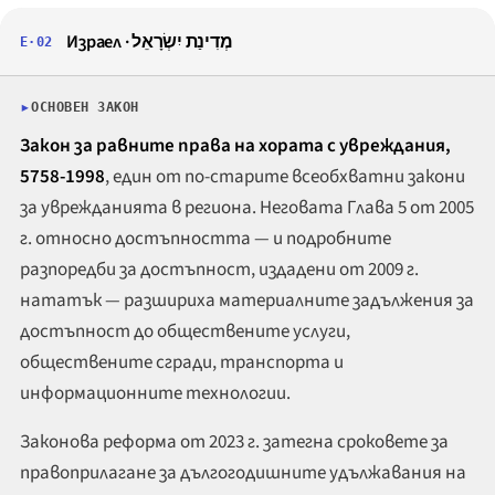
Израел ·
מְדִינַת יִשְׂרָאֵל
E·02
ОСНОВЕН ЗАКОН
Закон за равните права на хората с увреждания,
5758-1998
, един от по-старите всеобхватни закони
за уврежданията в региона. Неговата Глава 5 от 2005
г. относно достъпността — и подробните
разпоредби за достъпност, издадени от 2009 г.
нататък — разшириха материалните задължения за
достъпност до обществените услуги,
обществените сгради, транспорта и
информационните технологии.
Законова реформа от 2023 г. затегна сроковете за
правоприлагане за дългогодишните удължавания на