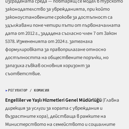
изградената среда — повтарящ се модел в турското
законодателство за уврежданията, при който
законоустановените срокове за достъпност са
удължавани поне четири пъти от първоначалната
дата от 2012 г., зададена съгласно член 7 от Закон
5378. Измененията от 2024 г. затегнаха
формулировката за правоприлагане относно
достъпността на обществените поръчки, но
запазиха гъвкав основния хоризонт за
съответствие.
РЕГУЛАТОР / КОМИСИЯ
Engelliler ve Yaşlı Hizmetleri Genel Müdürlüğü
(Главна
дирекция за услуги за хората с увреждания и
възрастните хора), действаща в рамките на
Министерството на семейството и социалните