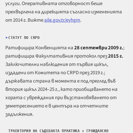
услуги. Оперативната отговорност беше
прехвърлена на дирекцията съгласно измененията
от 2014 г. Вижте
aile.gov.tr/eyhgm
.
СТАТУТ ПО CRPD
Ратифицира Конвенцията на
28 септември 2009 г.
;
ратифицира Факултативния протокол през
2015 г.
Заключителни наблюдения от първия цикъл,
издадени от Комитета по CRPD през 2019 г.;
държавата страна в момента е под преглед във
втория цикъл 2024–25 г., като приобщаването на
хората с увреждания при възстановяването от
земетресението е в центъра на отчетните
задължения.
ТРАЕКТОРИЯ НА СЪДЕБНАТА ПРАКТИКА + ГРАЖДАНСКО