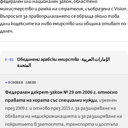
федерален или национален закон, овластено
министерство и рамка на стратегия, съобразена с Vision.
Въпросът за правоприлагането се обръща около това
дали кодексите на ниво емирство или община отиват по-
далеч.
Обединени арабски емирства ·
الإمارات العربية
E·05
المتحدة
ОСНОВЕН ЗАКОН
Федерален декрет-закон № 29 от 2006 г. относно
правата на хората със специални нужди
, изменен
през 2009 г. и отново през 2015 г. за разширяване на
обхвата на недискриминацията и за разширяване на
покритието в заетостта, транспорта и достъпа