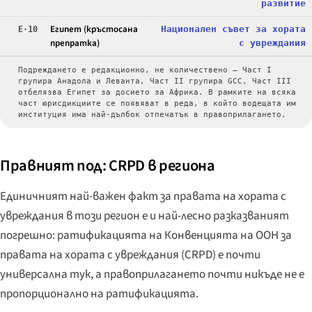
развитие
Египет (кръстосана
Национален съвет за хората
E·10
препратка)
с увреждания
Подреждането е редакционно, не количествено — Част I
групира Анадола и Леванта, Част II групира GCC, Част III
отбелязва Египет за досието за Африка. В рамките на всяка
част юрисдикциите се появяват в реда, в който водещата им
институция има най-дълбок отпечатък в правоприлагането.
Правният под: CRPD в региона
Единичният най-важен факт за правата на хората с
увреждания в този регион е и най-лесно разказваният
погрешно: ратификацията на Конвенцията на ООН за
правата на хората с увреждания (CRPD) е почти
универсална тук, а правоприлагането почти никъде не е
пропорционално на ратификацията.