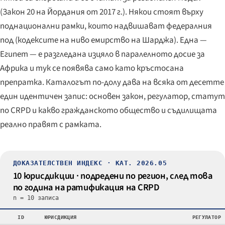
(Закон 20 на Йордания от 2017 г.). Някои стоят върху
поднационални рамки, които надвишават федералния
под (кодексите на ниво емирство на Шарджа). Една —
Египет — е разгледана изцяло в паралелното досие за
Африка и тук се появява само като кръстосана
препратка. Каталогът по-долу дава на всяка от десетте
един идентичен запис: основен закон, регулатор, статут
по CRPD и какво гражданското общество и съдилищата
реално правят с рамката.
ДОКАЗАТЕЛСТВЕН ИНДЕКС · КАТ. 2026.05
10 юрисдикции · подредени по регион, след това
по година на ратификация на CRPD
n = 10 записа
ID
ЮРИСДИКЦИЯ
РЕГУЛАТОР