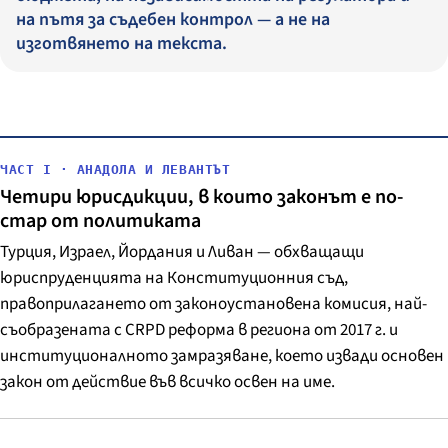
на пътя за съдебен контрол — а не на
изготвянето на текста.
ЧАСТ I · АНАДОЛА И ЛЕВАНТЪТ
Четири юрисдикции, в които законът е по-
стар от политиката
Турция, Израел, Йордания и Ливан — обхващащи
юриспруденцията на Конституционния съд,
правоприлагането от законоустановена комисия, най-
съобразената с CRPD реформа в региона от 2017 г. и
институционалното замразяване, което извади основен
закон от действие във всичко освен на име.