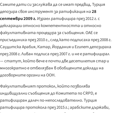
Самите дати си заслужава да се имат предвид. Турция
депозира своя инструмент за ратификация на
28
септември 2009 г.
Израел ратифицира през 2012 г. с
декларации относно компетентността и относно
факултативната процедура за съобщения. ОАЕ се
присъединиха през 2010 г., след като подписаха през 2008 г.
Саудитска Арабия, Катар, Йордания и Египет депозираха
през 2008 г. Ливан подписа през 2007 г. и не е ратифицирал
— статут, който вече е почти две десетилетия стар и
многократно е отбелязван в обобщените доклади на
договорните органи на ООН.
Факултативният протокол, който позволява
индивидуални съобщения до Комитета по CRPD, е
ратифициран далеч по-непоследователно. Турция
ратифицира протокола през 2015 г.; арабските държави,