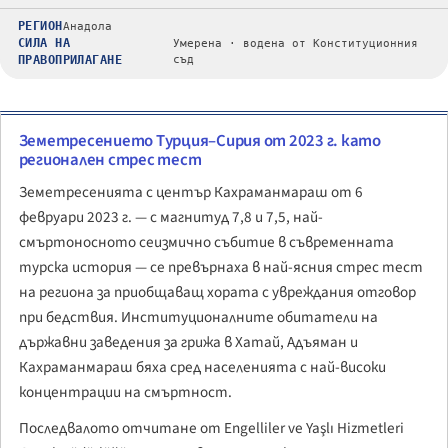
РЕГИОН
Анадола
СИЛА НА
Умерена · водена от Конституционния
ПРАВОПРИЛАГАНЕ
съд
Земетресението Турция–Сирия от 2023 г. като
регионален стрес тест
Земетресенията с център Кахраманмараш от 6
февруари 2023 г. — с магнитуд 7,8 и 7,5, най-
смъртоносното сеизмично събитие в съвременната
турска история — се превърнаха в най-ясния стрес тест
на региона за приобщаващ хората с увреждания отговор
при бедствия. Институционалните обитатели на
държавни заведения за грижа в Хатай, Адъяман и
Кахраманмараш бяха сред населенията с най-високи
концентрации на смъртност.
Последвалото отчитане от
Engelliler ve Yaşlı Hizmetleri