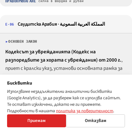
ПРАВОПРИЛАГАНЕ
силна в Шарджа и Дубай
Саудитска Арабия ·
المملكة العربية السعودية
E·06
ОСНОВЕН ЗАКОН
Кодексът за уврежданията (Кодекс на
разпоредбите за хората с увреждания) от 2000 г.
,
приет с кралски указ, установи основната рамка за
правата на хората с увреждания в страната.
Бисквитки
Рамката Vision 2030 от 2016 г. вгради целите за
Използваме незадължителни аналитични бисквитки
приобщаване на хората с увреждания в по-широки
(Google Analytics), за да разберем как се използва сайтът.
показатели за човешки капитал и заетост — най-
Те остават изключени, докато не ги приемете.
конкретно изрична целева стойност за процента на
Подробности в нашата
политика за поверителност
.
заетост на хората с увреждания, включена в
Приемам
Отказвам
Националната програма за трансформация.