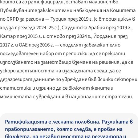
които са го ратифицирали, остават малцинство.
Публикуваните заключителни наблюдения на Комитета
по CRPD за региона — Турция през 2019 г. (с втория цикъл в
ход за прегледа 2024–25 г.), Саудитска Арабия през 2019 г.,
Катар през 2015 г. и отново през 2024 г., Йордания през
2017 г. и ОАЕ през 2016 г. — споделят забележително
последователен набор от препоръки: да се прекрати
използването на заместващо вземане на решения, да се
ускори достъпността на изградената среда, да се
дезагрегират данните по увреждане във всички секторни
статистики и изрично да се включат жените и
момичетата с увреждания в националните стратегии.
Ратификацията е лесната половина. Разликата в
правоприлагането, която следва, е провал на
бюджета, на независимостта на регулатора и