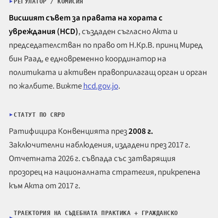
РЕГУЛАТОР / КОМИСИЯ
Висшият съвет за правата на хората с
увреждания (HCD)
, създаден съгласно Акта и
председателстван по право от Н.Кр.В. принц Миред
бин Раад, е едновременно координатор на
политиката и активен правоприлагащ орган и орган
по жалбите. Вижте
hcd.gov.jo
.
СТАТУТ ПО CRPD
Ратифицира Конвенцията през
2008 г.
Заключителни наблюдения, издадени през 2017 г.
Отчетната 2026 г. съвпада със затварящия
прозорец на националната стратегия, прикрепена
към Акта от 2017 г.
ТРАЕКТОРИЯ НА СЪДЕБНАТА ПРАКТИКА + ГРАЖДАНСКО