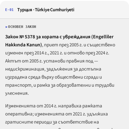
Турция ·
Türkiye Cumhuriyeti
E·01
ОСНОВЕН ЗАКОН
Закон № 5378 за хората с увреждания (
Engelliler
Hakkında Kanun
)
, приет през 2005 г. и съществено
изменен през 2014 г., 2021 г. и отново през 2024 г.
Актът от 2005 г. установи правния под —
недискриминация, задължения за достъпна
изградена среда върху обществени сгради и
транспорт, и рамка за образователни и трудови
улеснения.
Измененията от 2014 г. направиха рамката
оперативна; измененията от 2021 г. удължиха
гратисните периоди за съответствие на