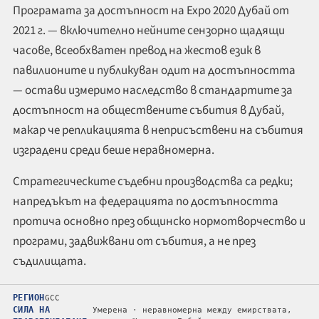
Програмата за достъпност на Expo 2020 Дубай от
2021 г. — включително нейните сензорно щадящи
часове, всеобхватен превод на жестов език в
павилионите и публикуван одит на достъпността
— остави измеримо наследство в стандартите за
достъпност на обществените събития в Дубай,
макар че репликацията в неприсъствени на събития
изградени среди беше неравномерна.
Стратегическите съдебни производства са редки;
напредъкът на федерацията по достъпността
протича основно през общинско нормотворчество и
програми, задвижвани от събития, а не през
съдилищата.
РЕГИОН
GCC
СИЛА НА
Умерена · неравномерна между емирствата,