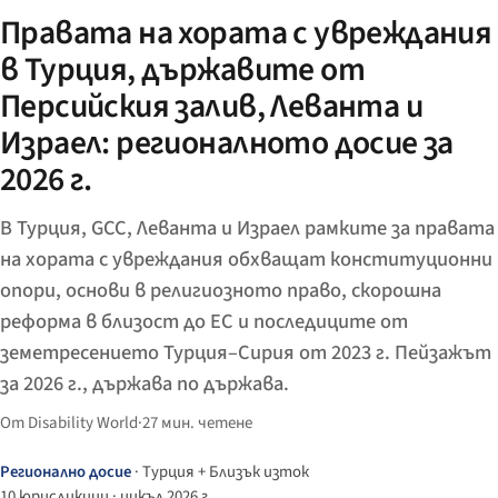
Правата на хората с увреждания
в Турция, държавите от
Персийския залив, Леванта и
Израел: регионалното досие за
2026 г.
В Турция, GCC, Леванта и Израел рамките за правата
на хората с увреждания обхващат конституционни
опори, основи в религиозното право, скорошна
реформа в близост до ЕС и последиците от
земетресението Турция–Сирия от 2023 г. Пейзажът
за 2026 г., държава по държава.
От Disability World
·
27 мин. четене
Регионално досие
· Турция + Близък изток
10 юрисдикции · цикъл 2026 г.