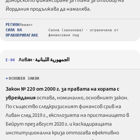
донорското финансиране за Плана за отговор на
Йордания продължава да намалява.
РЕГИОН
Левант
СИЛА НА
Силна (законова) · ограничена от
ПРАВОПРИЛАГАНЕ
финансовия под
Ливан ·
الجمهورية اللبنانية
E·04
ОСНОВЕН ЗАКОН
Закон № 220 от 2000 г. за правата на хората с
увреждания
остава, номинално, основният закон.
По същество следкризисният финансов срив на
Ливан след 2019 г., експлозията на пристанището в
Бейрут през август 2020 г. и каскадиращата
институционална криза оттогава ефективно