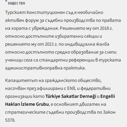
ОБЩЕСТВО
Турският конституционен съд е необичайно
активен форум за съдебни производства по правата
на хората с увреждания. Решението му от 2018 г.
относно достъпните избирателни секции и
решението му от 2021 г. по индивидуална жалба
относно достъпното средно образование за слепи
ученици сега са стандартни референции в турската
административноправна практика.
Капацитетът на гражданското общество,
насочван през афилиирани с ENİL и федеративни
организации като
Türkiye Sakatlar Derneği
и
Engelli
Hakları İzleme Grubu
, е основният двигател на
стратегическите съдебни производства по Закон
5378.