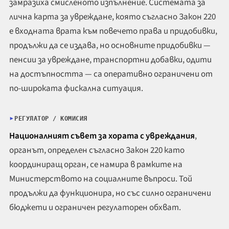
замразиха смисленото изпълнение. Системата за
лична карта за увреждане, която съгласно Закон 220
е входната врата към повечето права и придобивки,
продължи да се издава, но основните придобивки —
пенсии за увреждане, транспортни добавки, одити
на достъпността — са оперативно ограничени от
по-широката фискална ситуация.
РЕГУЛАТОР / КОМИСИЯ
Националният съвет за хората с увреждания
,
органът, определен съгласно Закон 220 като
координиращ орган, се намира в рамките на
Министерството на социалните въпроси. Той
продължи да функционира, но със силно ограничени
бюджети и ограничен регулаторен обхват.