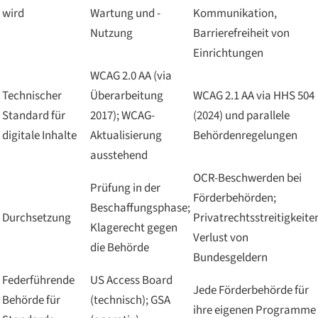
wird
Wartung und -
Kommunikation,
Nutzung
Barrierefreiheit von
Einrichtungen
WCAG 2.0 AA (via
Technischer
Überarbeitung
WCAG 2.1 AA via HHS 504
Standard für
2017); WCAG-
(2024) und parallele
digitale Inhalte
Aktualisierung
Behördenregelungen
ausstehend
OCR-Beschwerden bei
Prüfung in der
Förderbehörden;
Beschaffungsphase;
Durchsetzung
Privatrechtsstreitigkeite
Klagerecht gegen
Verlust von
die Behörde
Bundesgeldern
Federführende
US Access Board
Jede Förderbehörde für
Behörde für
(technisch); GSA
ihre eigenen Programme