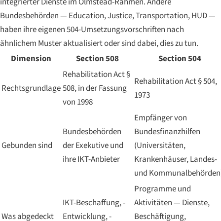
integrierter Dienste im Olmstead-Rahmen. Andere
Bundesbehörden — Education, Justice, Transportation, HUD —
haben ihre eigenen 504-Umsetzungsvorschriften nach
ähnlichem Muster aktualisiert oder sind dabei, dies zu tun.
Dimension
Section 508
Section 504
Rehabilitation Act §
Rehabilitation Act § 504,
Rechtsgrundlage
508, in der Fassung
1973
von 1998
Empfänger von
Bundesbehörden
Bundesfinanzhilfen
Gebunden sind
der Exekutive und
(Universitäten,
ihre IKT-Anbieter
Krankenhäuser, Landes-
und Kommunalbehörden
Programme und
IKT-Beschaffung, -
Aktivitäten — Dienste,
Was abgedeckt
Entwicklung, -
Beschäftigung,