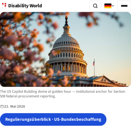
Disability World
Image description:
The US Capitol Building dome at golden hour — institutional anchor for Section
508 federal-procurement reporting.
22. Mai 2026
Regulierungsüberblick · US-Bundesbeschaffung