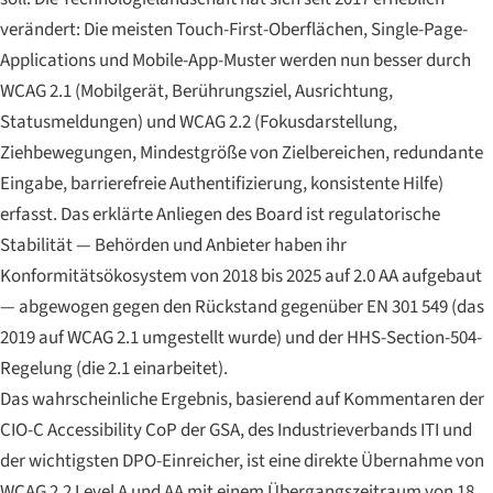
verändert: Die meisten Touch-First-Oberflächen, Single-Page-
Applications und Mobile-App-Muster werden nun besser durch
WCAG 2.1 (Mobilgerät, Berührungsziel, Ausrichtung,
Statusmeldungen) und WCAG 2.2 (Fokusdarstellung,
Ziehbewegungen, Mindestgröße von Zielbereichen, redundante
Eingabe, barrierefreie Authentifizierung, konsistente Hilfe)
erfasst. Das erklärte Anliegen des Board ist regulatorische
Stabilität — Behörden und Anbieter haben ihr
Konformitätsökosystem von 2018 bis 2025 auf 2.0 AA aufgebaut
— abgewogen gegen den Rückstand gegenüber EN 301 549 (das
2019 auf WCAG 2.1 umgestellt wurde) und der HHS-Section-504-
Regelung (die 2.1 einarbeitet).
Das wahrscheinliche Ergebnis, basierend auf Kommentaren der
CIO-C Accessibility CoP der GSA, des Industrieverbands ITI und
der wichtigsten DPO-Einreicher, ist eine direkte Übernahme von
WCAG 2.2 Level A und AA mit einem Übergangszeitraum von 18