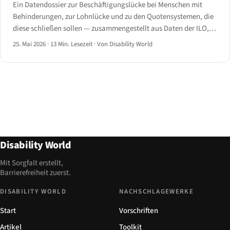
Ein Datendossier zur Beschäftigungslücke bei Menschen mit
Behinderungen, zur Lohnlücke und zu den Quotensystemen, die
diese schließen sollen — zusammengestellt aus Daten der ILO,
WHO, Eurostat, US BLS, OECD und JAN, mit vollständigen
25. Mai 2026
·
13 Min. Lesezeit
·
Von Disability World
Quellenangaben.
Disability World
Mit Sorgfalt erstellt,
Barrierefreiheit zuerst.
DISABILITY WORLD
NACHSCHLAGEWERKE
Start
Vorschriften
Artikel
Toolkit