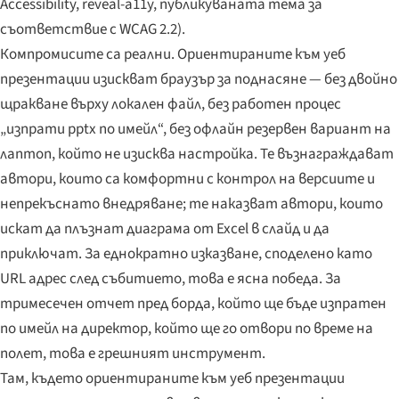
Accessibility, reveal-a11y, публикуваната тема за
съответствие с WCAG 2.2).
Компромисите са реални. Ориентираните към уеб
презентации изискват браузър за поднасяне — без двойно
щракване върху локален файл, без работен процес
„изпрати pptx по имейл“, без офлайн резервен вариант на
лаптоп, който не изисква настройка. Те възнаграждават
автори, които са комфортни с контрол на версиите и
непрекъснато внедряване; те наказват автори, които
искат да плъзнат диаграма от Excel в слайд и да
приключат. За еднократно изказване, споделено като
URL адрес след събитието, това е ясна победа. За
тримесечен отчет пред борда, който ще бъде изпратен
по имейл на директор, който ще го отвори по време на
полет, това е грешният инструмент.
Там, където ориентираните към уеб презентации