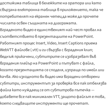
достижима таблица в бележките на оратора или като
свързана електронна таблица в приложението, така че
потребителят на екранен четец да може да прочете
числата освен същината на диаграмата.
Вграденото видео е единственият най-чест провал на
съответствието в презентациите на PowerPoint.
Работният процес Insert, Video, Insert Captions приема
WebVTT файлове (.vtt) и ги свързва с вградения клип;
веднъж прикачени, субтитрите се изобразяват във
вградения плейър на PowerPoint и пътуват с файла,
когато презентацията се споделя, изпраща по имейл или
качва. Ако изходното ви видео има вградени отворени
субтитри, инструментът за проверка все пак отбелязва
файла като нуждаещ се от субтитрова пътечка —
добавете все пак минимален VTT, защото файлът е това,
което следващите инструменти ще прочетат.