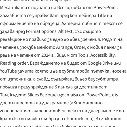
Механиката е позната на всеки, идващ от PowerPoint.
Заглавията се управляват чрез контейнера Title на
оформлението на образеца. Алтернативният текст се
задава чрез Format options, Alt text, със същото
редакционно правило за едно до две изречения. Редът на
четене използва менюто Arrange, Order, с новия панел за
реда на четене от 2024 г., видим от Tools, Accessibility,
Reading order. Вграждането на видео от Google Drive или
YouTube зачита която и да е субтитрова пътечка, носена
от източника, а слайд, съдържащ видео без субтитри,
повдига предупреждение в панела за достъпност.
Там, където Slides все още изостава от PowerPoint, е в
достъпността на диаграмите (автоматично
генерираният алтернативен текст на диаграмите е по-
кратък и по-малко съобразен с контекста), в сложното
наследяване на образци (дълбоко персонализираните