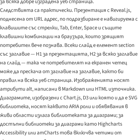
за всяка добре изградена уеб страница.
Следствията са практически. Презентация с Reveal.js,
поднесена от URL адрес, по подразбиране е навигируема с
клавишите със стрелки, Tab, Enter, Space и същите
клавишни комбинации на браузъра, които зрящият
потребител вече познава. Всеки слайд е елемент section
със заглавие — H1 за презентацията, H2 за всяко заглавие
на слайд — така че потребителят на екранен четец
може да прескача от заглавие на заглавие, както би
правил на всяка уеб страница. Изображенията носят
атрибути alt, написани в Markdown или HTML източника.
Диаграмите, изобразени с Chart.js, D3 или която и да е SVG
библиотека, носят каквито ARIA роли и обявявания в
живи области излага библиотеката за диаграми; за
достъпни библиотеки за диаграми като Highcharts
Accessibility или amCharts това включва четими от