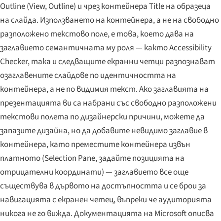
Outline (View, Outline) и чрез контейнера Title на образеца
на слайда. Използването на контейнера, а не на свободно
разположено текстово поле, е това, което дава на
заглавието семантичната му роля — както Accessibility
Checker, така и следващите екранни четци разпознават
озаглавените слайдове по идентичността на
контейнера, а не по видимия текст. Ако заглавията на
презентацията ви са набрани със свободно разположени
текстови полета по дизайнерски причини, можете да
запазите дизайна, но да добавите невидимо заглавие в
контейнера, като преместите контейнера извън
платното (Selection Pane, задайте позицията на
отрицателни координати) — заглавието все още
съществува в дървото на достъпността и се брои за
навигацията с екранен четец, въпреки че аудиторията
никога не го вижда. Документацията на Microsoft описва