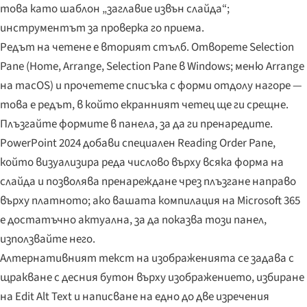
това като шаблон „заглавие извън слайда“;
инструментът за проверка го приема.
Редът на четене е вторият стълб. Отворете Selection
Pane (Home, Arrange, Selection Pane в Windows; меню Arrange
на macOS) и прочетете списъка с форми отдолу нагоре —
това е редът, в който екранният четец ще ги срещне.
Плъзгайте формите в панела, за да ги пренаредите.
PowerPoint 2024 добави специален Reading Order Pane,
който визуализира реда числово върху всяка форма на
слайда и позволява пренареждане чрез плъзгане направо
върху платното; ако вашата компилация на Microsoft 365
е достатъчно актуална, за да показва този панел,
използвайте него.
Алтернативният текст на изображенията се задава с
щракване с десния бутон върху изображението, избиране
на Edit Alt Text и написване на едно до две изречения