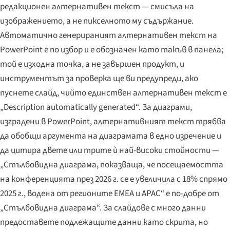
редакционен алтернативен текст — смисъла на
изображението, а не пикселното му съдържание.
Автоматично генерираният алтернативен текст на
PowerPoint е по избор и е обозначен като такъв в панела;
той е изходна точка, а не завършен продукт, и
инструментът за проверка ще ви предупреди, ако
пуснете слайд, чийто единствен алтернативен текст е
„Description automatically generated“. За диаграми,
изградени в PowerPoint, алтернативният текст трябва
да обобщи аргумента на диаграмата в едно изречение и
да цитира двете или трите ѝ най-високи стойности —
„Стълбовидна диаграма, показваща, че посещаемостта
на конференцията през 2026 г. се е увеличила с 18% спрямо
2025 г., водена от регионите EMEA и APAC“ е по-добре от
„Стълбовидна диаграма“. За слайдове с много данни
предоставете подлежащите данни като скрита, но