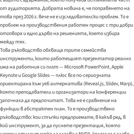
от аудиторията. Добрата новина е, че поправянето на
това през 2026 г. вече не е изследователски проблем. То е
проблем на производствения работен процес с три добри
отговора и едно дърво на решенията, което избира
между тях.
Това ръководство обхваща трите семейства
инструменти, които работещият презентатор реално
има на работния си плот — Microsoft PowerPoint, Apple
Keynote и Google Slides — плюс все по-сериозната
ориентирана към уеб алтернатива (Reveal.js, Slidev, Marp),
която преподаватели и организатори на конференции
започнаха да предпочитат. Това не е сравнение на
функции в абстрактен план. То е производствено
ръководство: кои стъпки предприемате, в какъв ред, в
кой инструмент, за да пуснете презентация, която
незрящ студент може да следва с NVDA, колега със слабо