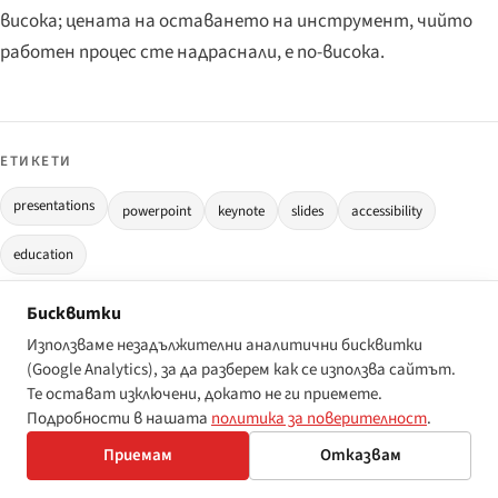
висока; цената на оставането на инструмент, чийто
работен процес сте надраснали, е по-висока.
ЕТИКЕТИ
presentations
powerpoint
keynote
slides
accessibility
education
Бисквитки
Използваме незадължителни аналитични бисквитки
ОТ
(Google Analytics), за да разберем как се използва сайтът.
Те остават изключени, докато не ги приемете.
Disability World
Подробности в нашата
политика за поверителност
.
Disability World е редакционният подпис на нюзрума
Приемам
Отказвам
на disabilityworld.org. Публикуваме основани на