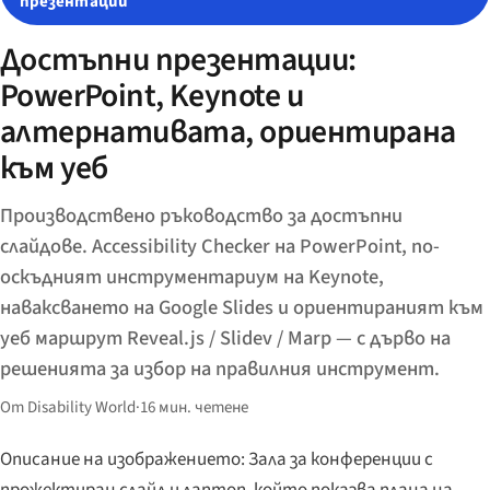
презентации
Достъпни презентации:
PowerPoint, Keynote и
алтернативата, ориентирана
към уеб
Производствено ръководство за достъпни
слайдове. Accessibility Checker на PowerPoint, по-
оскъдният инструментариум на Keynote,
наваксването на Google Slides и ориентираният към
уеб маршрут Reveal.js / Slidev / Marp — с дърво на
решенията за избор на правилния инструмент.
От Disability World
·
16 мин. четене
Описание на изображението: Зала за конференции с
прожектиран слайд и лаптоп, който показва плана на