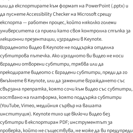
или да експортирате към формат на PowerPoint (.pptx) и
да пуснете Accessibility Checker на Microsoft срещу
експорта — работен процес, който няколко големи
университета са приели като своя контролна стъпка за
лекционни презентации, изградени в Keynote.
Вграденото видео в Keynote не поддържа отделна
субтитрова пътечка. Ако изходното ви видео не носи
вградени отворени субтитри, трябва или да
прекодирате видеото с вградени субтитри, преди да го
вмъкнете в Keynote, или да замените вграждането със
свързана препратка, която сочи към видео със субтитри,
хоствано на платформа, която поддържа субтитри
(YouTube, Vimeo, медийния сървър на вашата
институция). Keynote тихо ще включи видео без
субтитри в експортиран PDF; инструментът за
проверка, който не съществува, не може да ви предупреди