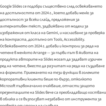
Google Slides се подобри съществено след освежаването
на достъпността от 2024 г., което добави меню за
достъпност за всеки слайд, предложения за
алтернативен текст, задвижвани от модели за
изображения от класа на Gemini, и наслагване за проверка
на контраста, достъпно от Tools, Accessibility.
Освежаването от 2024 г. добави и контроли за реда на
четене в менюто Arrange — за първи път в живота на
продукта авторите на Slides могат да задават изричен
ред на четене, вместо да разчитат на реда на създаване
на формите. Приемането на тези функции в големите
корпоративни клиенти беше по-бързо, отколкото
Microsoft първоначално очакваше, отчасти защото
презентациите на Slides вече са преобладаващо хоствани
в облака и се възползват незабавно от инструмента за
проверка от страна на сървъра.