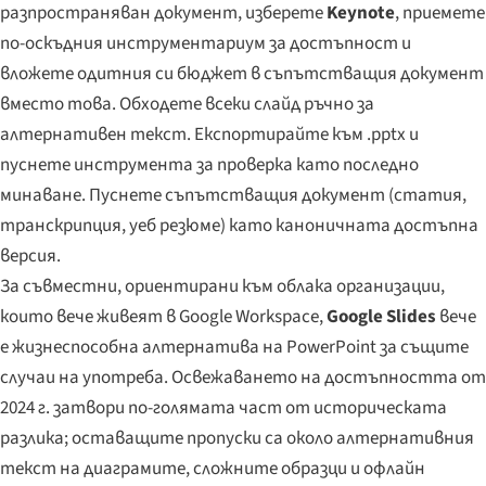
разпространяван документ, изберете
Keynote
, приемете
по-оскъдния инструментариум за достъпност и
вложете одитния си бюджет в съпътстващия документ
вместо това. Обходете всеки слайд ръчно за
алтернативен текст. Експортирайте към .pptx и
пуснете инструмента за проверка като последно
минаване. Пуснете съпътстващия документ (статия,
транскрипция, уеб резюме) като каноничната достъпна
версия.
За съвместни, ориентирани към облака организации,
които вече живеят в Google Workspace,
Google Slides
вече
е жизнеспособна алтернатива на PowerPoint за същите
случаи на употреба. Освежаването на достъпността от
2024 г. затвори по-голямата част от историческата
разлика; оставащите пропуски са около алтернативния
текст на диаграмите, сложните образци и офлайн