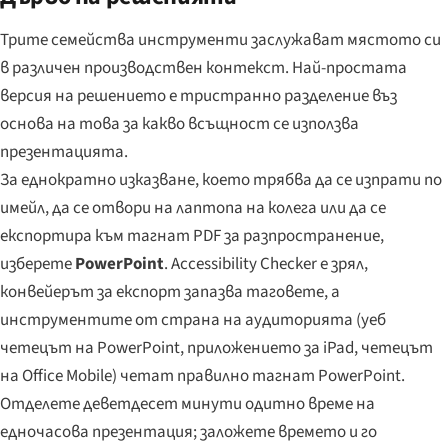
Трите семейства инструменти заслужават мястото си
в различен производствен контекст. Най-простата
версия на решението е тристранно разделение въз
основа на това за какво всъщност се използва
презентацията.
За еднократно изказване, което трябва да се изпрати по
имейл, да се отвори на лаптопа на колега или да се
експортира към тагнат PDF за разпространение,
изберете
PowerPoint
. Accessibility Checker е зрял,
конвейерът за експорт запазва таговете, а
инструментите от страна на аудиторията (уеб
четецът на PowerPoint, приложението за iPad, четецът
на Office Mobile) четат правилно тагнат PowerPoint.
Отделете деветдесет минути одитно време на
едночасова презентация; заложете времето и го