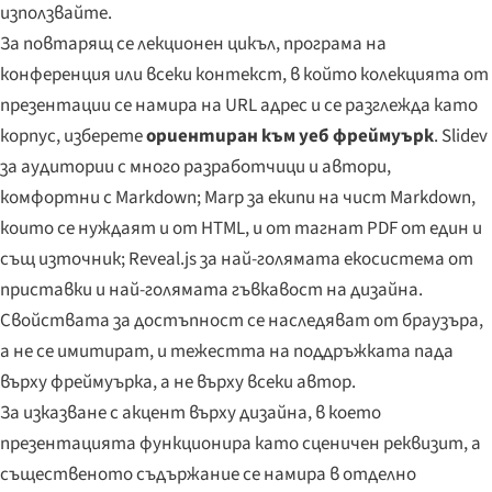
използвайте.
За повтарящ се лекционен цикъл, програма на
конференция или всеки контекст, в който колекцията от
презентации се намира на URL адрес и се разглежда като
корпус, изберете
ориентиран към уеб фреймуърк
. Slidev
за аудитории с много разработчици и автори,
комфортни с Markdown; Marp за екипи на чист Markdown,
които се нуждаят и от HTML, и от тагнат PDF от един и
същ източник; Reveal.js за най-голямата екосистема от
приставки и най-голямата гъвкавост на дизайна.
Свойствата за достъпност се наследяват от браузъра,
а не се имитират, и тежестта на поддръжката пада
върху фреймуърка, а не върху всеки автор.
За изказване с акцент върху дизайна, в което
презентацията функционира като сценичен реквизит, а
същественото съдържание се намира в отделно