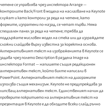
четене се управлява чрез инспектора Arrange —
контролите Back/Front в модела на наслагване на Keynote
служат и като контроли за реда на четене, като
формите, изпратени по-назад, се четат първи. Няма
специален панел за реда на четене; трябва да
поддържате мисловен модел на стека или да изграждате
сложни слайдове върху известна за коректна основа.
Алтернативният текст на изображенията в Keynote се
задава чрез полето Description в раздела Image на
инспектора Format — напишете същия редакционен
алтернативен текст, който бихте написали в
PowerPoint. Алтернативният текст на диаграмите
използва същия механизъм. Keynote не предупреждава за
липсващ алтернативен текст. Единственият начин да
проверите покритието на алтернативния текст на
презентация в Keynote е да обходите всеки слайд ръчно