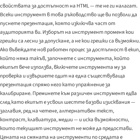
свойствата за достъпност на HTML — те не ги налагат.
Всеки инструмент в това ръководство ще ви позволи да
пуснете презентация, която изключва част от
аудиторията ви. Изборът на инструмент променя кои
грешки са лесни за допускане, а не кои грешки са възможни.
Ако въвеждате нов работен процес за достъпност в екип,
който няма такъв, започнете с инструмента, който
екипът вече използва, включете инструмента му за
проверка и извършете одит на една съществуваща
презентация спрямо него като упражнение за
калибриране. Преминете към различен инструмент едва
след като екипът е усвоил шестте базови изисквания —
заглавия, ред на четене, алтернативен текст,
контраст, клавиатура, медии — и иска възможности,
които текущият инструмент не може да предостави.
Цената на смяната на инструменти по средата е