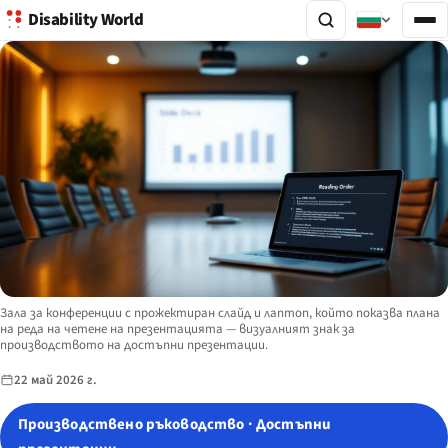
Disability World
Image description:
Зала за конференции с прожектиран слайд и лаптоп, който показва плана
на реда на четене на презентацията — визуалният знак за
производството на достъпни презентации.
22 май 2026 г.
Производствено ръководство · Достъпни