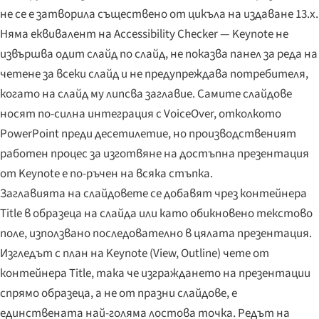
не се е затворила съществено от цикъла на издаване 13.x.
Няма еквивалент на Accessibility Checker — Keynote не
извършва одит слайд по слайд, не показва панел за реда на
четене за всеки слайд и не предупреждава потребителя,
когато на слайд му липсва заглавие. Самите слайдове
носят по-силна интеграция с VoiceOver, отколкото
PowerPoint преди десетилетие, но производственият
работен процес за изготвяне на достъпна презентация
от Keynote е по-ръчен на всяка стъпка.
Заглавията на слайдовете се добавят чрез контейнера
Title в образеца на слайда или като обикновено текстово
поле, използвано последователно в цялата презентация.
Изгледът с план на Keynote (View, Outline) чете от
контейнера Title, така че изграждането на презентации
спрямо образеца, а не от празни слайдове, е
единствената най-голяма лостова точка. Редът на