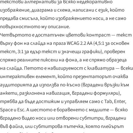
текстови алтернативи за всяко недекоративно
изображение, диаграма и схема, написани с език, който
предава смисъла, който изображението носи, а не само
повърхностното му описание.
Четвъртото е достатъчен цветови контраст — текст
върху фон на слайда на прага WCAG 2.2 AA (4,5:1 за основен
текст, 3:1 за едър текст и значещи графики), проверен
спрямо реалните пиксели на фона, а не спрямо образеца
на слайда. Петото е навигируемост с клавиатура — всеки
интерактивен елемент, който презентаторът очаква
аудиторията да използва по-късно (вградени връзки към
анкети, разклонена навигация, вградени формуляри),
трябва да бъде достижим и управляем само с Tab, Enter,
Space и Esc. А шестото е боравенето с медиите — всяко
вградено видео носи или отворени субтитри, вградени
във файла, или субтитрова пътечка, която плейърът