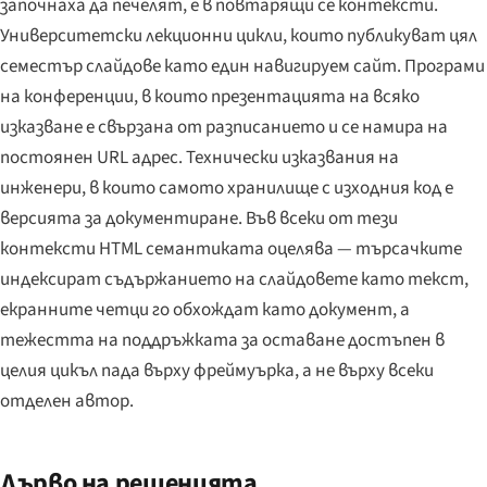
започнаха да печелят, е в повтарящи се контексти.
Университетски лекционни цикли, които публикуват цял
семестър слайдове като един навигируем сайт. Програми
на конференции, в които презентацията на всяко
изказване е свързана от разписанието и се намира на
постоянен URL адрес. Технически изказвания на
инженери, в които самото хранилище с изходния код е
версията за документиране. Във всеки от тези
контексти HTML семантиката оцелява — търсачките
индексират съдържанието на слайдовете като текст,
екранните четци го обхождат като документ, а
тежестта на поддръжката за оставане достъпен в
целия цикъл пада върху фреймуърка, а не върху всеки
отделен автор.
Дърво на решенията