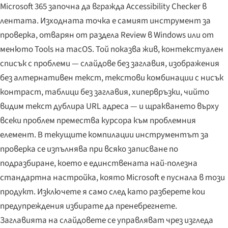
Microsoft 365 започна да вгражда Accessibility Checker в
лентата. Изходната точка е самият инструмент за
проверка, отварян от раздела Review в Windows или от
менюто Tools на macOS. Той показва жив, контекстуален
списък с проблеми — слайдове без заглавия, изображения
без алтернативен текст, текстови комбинации с нисък
контраст, таблици без заглавия, хипервръзки, чийто
видим текст дублира URL адреса — и щракването върху
всеки проблем премества курсора към проблемния
елемент. В текущите компилации инструментът за
проверка се изпълнява при всяко записване по
подразбиране, което е единствената най-полезна
стандартна настройка, която Microsoft е пуснала в този
продукт. Изключете я само след като разберете кои
предупреждения избирате да пренебрегнете.
Заглавията на слайдовете се управляват чрез изгледа