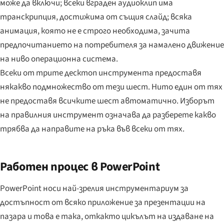
може да включи; всеки вграден аудиоклип има
транскрипция, достижима от същия слайд; всяка
анимация, която не е строго необходима, зачита
предпочитанието на потребителя за намалено движение
на ниво операционна система.
Всеки от трите десктоп инструмента предоставя
някакво подмножество от тези шест. Нито един от тях
не предоставя всичките шест автоматично. Изборът
на правилния инструмент означава да разберете какво
трябва да направите на ръка във всеки от тях.
Работен процес в PowerPoint
PowerPoint носи най-зрелия инструментариум за
достъпност от всяко приложение за презентации на
пазара и това е така, откакто цикълът на издаване на