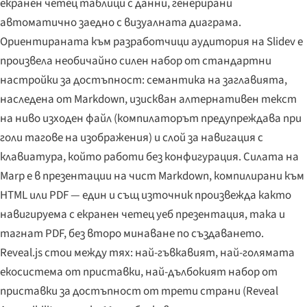
екранен четец таблици с данни, генерирани
автоматично заедно с визуалната диаграма.
Ориентираната към разработчици аудитория на Slidev е
произвела необичайно силен набор от стандартни
настройки за достъпност: семантика на заглавията,
наследена от Markdown, изискван алтернативен текст
на ниво изходен файл (компилаторът предупреждава при
голи тагове на изображения) и слой за навигация с
клавиатура, който работи без конфигурация. Силата на
Marp е в презентации на чист Markdown, компилирани към
HTML или PDF — един и същ източник произвежда както
навигируема с екранен четец уеб презентация, така и
тагнат PDF, без второ минаване по създаването.
Reveal.js стои между тях: най-гъвкавият, най-голямата
екосистема от приставки, най-дълбокият набор от
приставки за достъпност от трети страни (Reveal