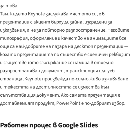
за това.
Там, където Keynote заслужава мястото си, е в
презентации с акцент върху дизайна, изградени за
изказвания, а не за повторно разпространение. Неговите
типография, оформление и качество на анимациите все
още са най-добрите на пазара на десктоп презентации —
когато презентацията по същество е сценичен реквизит
и същественото съдържание се намира в отделно
разпространяван документ, транскрипция или уеб
страница, Keynote произвежда по-силно живо изживяване
и тежестта на достъпността се измества към
съпътстващия документ. Ако самата презентация е
доставяемият продукт, PowerPoint е по-добрият избор.
Работен процес в Google Slides