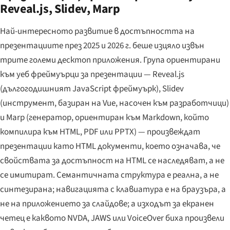
Reveal.js, Slidev, Marp
Най-интересното развитие в достъпността на
презентациите през 2025 и 2026 г. беше изцяло извън
трите големи десктоп приложения. Група ориентирани
към уеб фреймуърци за презентации — Reveal.js
(дългогодишният JavaScript фреймуърк), Slidev
(инструмент, базиран на Vue, насочен към разработчици)
и Marp (генератор, ориентиран към Markdown, който
компилира към HTML, PDF или PPTX) — произвеждат
презентации като HTML документи, което означава, че
свойствата за достъпност на HTML се наследяват, а не
се имитират. Семантичната структура е реална, а не
синтезирана; навигацията с клавиатура е на браузъра, а
не на приложението за слайдове; а изходът за екранен
четец е каквото NVDA, JAWS или VoiceOver биха произвели