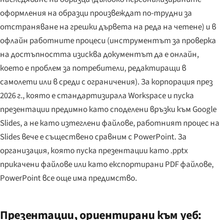
оформления на образци произвеждат по-трудни за
отстраняване на грешки дървета на реда на четене) и в
офлайн работните процеси (инструментът за проверка
на достъпността изисква документът да е онлайн,
което е проблем за потребители, редактиращи в
самолети или в среди с ограничения). За корпорация през
2026 г., която е стандартизирала Workspace и пуска
презентации предимно като споделени връзки към Google
Slides, а не като изтеглени файлове, работният процес на
Slides вече е съществено сравним с PowerPoint. За
организация, която пуска презентации като .pptx
прикачени файлове или като експортирани PDF файлове,
PowerPoint все още има предимство.
Презентации, ориентирани към уеб: