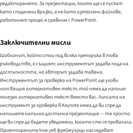
редактирането. За презентации, които ще се пускат
като споделени връзки, а не като изтеглени файлове,
работният процес е сравним с PowerPoint.
Заключителни мисли
Шаблонът, който стои под всяка препоръка в това
ръководство, е същият: инструментът задава пода на
достъпността, но авторът задава тавана.
Инструментът за проверка на PowerPoint ще улови
липсващия алтернативен текст; той няма да напише
полезен алтернативен текст вместо вас. Липсата на
инструмент за проверка в Keynote няма да ви спре да
напишете напълно достъпна презентация — тя просто
ще ви спре да бъдете уведомени, когато сте се провалили.
Ориентираните към уеб фреймуърци наследяват