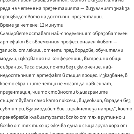
реда на четене на презентацията — визуалният знак за
производството на достъпни презентации.
Време за четене: 12 минути
Слайдовете остават най-споделяният образователен
артефакт в съвременния професионален живот —
записки от лекции, отчети пред бордове, обучителни
модули, изказвания на конференции, вътрешни общи
събрания. Те са също, почти без изключение, най-
недостъпният артефакт в същия процес. Изказване, в
което екранните четци не могат да навигират,
презентация, чиито стойности в диаграмите
съществуват само като пиксели, видеоклип, вграден без
субтитри, взаимодействие „щракнете за напред“, което
пренебрегва клавиатурата: всяко от тях е рутинно и
всяко от тях тихо изключва една и съща група хора от
същото съдържание, което получава останалата част