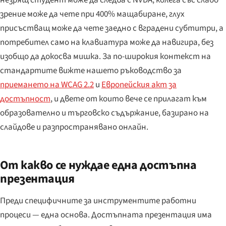
зрение може да чете при 400% мащабиране, глух
присъстващ може да чете заедно с вградени субтитри, а
потребител само на клавиатура може да навигира, без
изобщо да докосва мишка. За по-широкия контекст на
стандартите вижте нашето ръководство за
приемането на WCAG 2.2
и
Европейския акт за
достъпност
, и двете от които вече се прилагат към
образователно и търговско съдържание, базирано на
слайдове и разпространявано онлайн.
От какво се нуждае една достъпна
презентация
Преди специфичните за инструментите работни
процеси — една основа. Достъпната презентация има