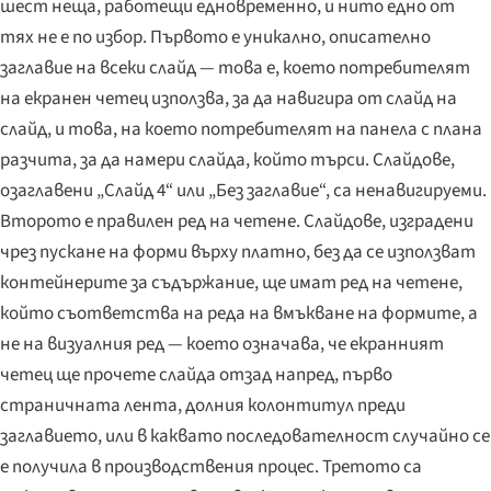
шест неща, работещи едновременно, и нито едно от
тях не е по избор. Първото е уникално, описателно
заглавие на всеки слайд — това е, което потребителят
на екранен четец използва, за да навигира от слайд на
слайд, и това, на което потребителят на панела с плана
разчита, за да намери слайда, който търси. Слайдове,
озаглавени „Слайд 4“ или „Без заглавие“, са ненавигируеми.
Второто е правилен ред на четене. Слайдове, изградени
чрез пускане на форми върху платно, без да се използват
контейнерите за съдържание, ще имат ред на четене,
който съответства на реда на вмъкване на формите, а
не на визуалния ред — което означава, че екранният
четец ще прочете слайда отзад напред, първо
страничната лента, долния колонтитул преди
заглавието, или в каквато последователност случайно се
е получила в производствения процес. Третото са