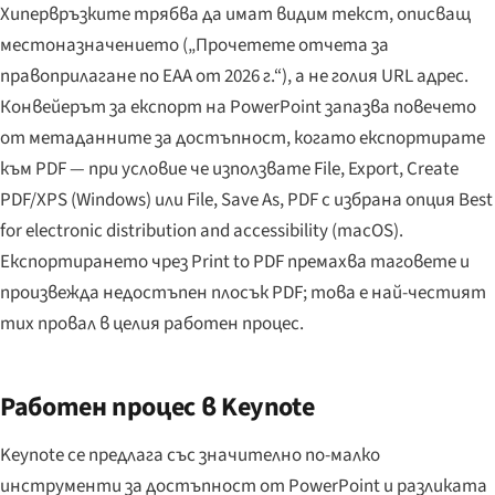
Хипервръзките трябва да имат видим текст, описващ
местоназначението („Прочетете отчета за
правоприлагане по EAA от 2026 г.“), а не голия URL адрес.
Конвейерът за експорт на PowerPoint запазва повечето
от метаданните за достъпност, когато експортирате
към PDF — при условие че използвате File, Export, Create
PDF/XPS (Windows) или File, Save As, PDF с избрана опция Best
for electronic distribution and accessibility (macOS).
Експортирането чрез Print to PDF премахва таговете и
произвежда недостъпен плосък PDF; това е най-честият
тих провал в целия работен процес.
Работен процес в Keynote
Keynote се предлага със значително по-малко
инструменти за достъпност от PowerPoint и разликата