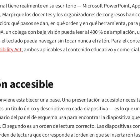
onal tiene realmente en su escritorio — Microsoft PowerPoint, Ap
ev, Marp) que los docentes y los organizadores de congresos han c
ión: qué pasos se dan, en qué orden y en qué herramienta, para
, un colega con baja visión pueda leer al 400 % de ampliación, u
 el teclado pueda navegar sin tocar nunca el ratón. Para el con
bility Act
, ambos aplicables al contenido educativo y comercial
n accesible
 conviene establecer una base. Una presentación accesible necesi
 un título único y descriptivo en cada diapositiva — es lo que un
suario del panel de esquema usa para encontrar la diapositiva que
ar. El segundo es un orden de lectura correcto. Las diapositivas 
rden de lectura que corresponde al orden en que se insertaron las