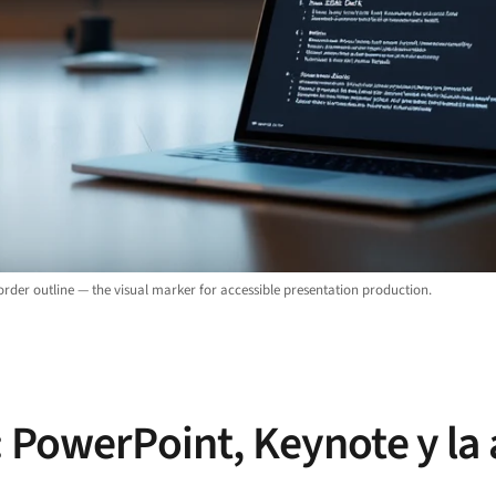
rder outline — the visual marker for accessible presentation production.
 PowerPoint, Keynote y la 