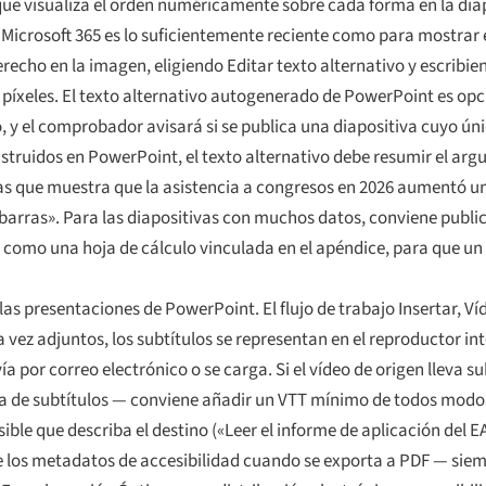
ue visualiza el orden numéricamente sobre cada forma en la dia
e Microsoft 365 es lo suficientemente reciente como para mostrar 
erecho en la imagen, eligiendo Editar texto alternativo y escribie
n píxeles. El texto alternativo autogenerado de PowerPoint es op
, y el comprobador avisará si se publica una diapositiva cuyo úni
truidos en PowerPoint, el texto alternativo debe resumir el arg
arras que muestra que la asistencia a congresos en 2026 aumentó u
 barras». Para las diapositivas con muchos datos, conviene publi
 como una hoja de cálculo vinculada en el apéndice, para que un 
as presentaciones de PowerPoint. El flujo de trabajo Insertar, Víd
na vez adjuntos, los subtítulos se representan en el reproductor 
 por correo electrónico o se carga. Si el vídeo de origen lleva su
a de subtítulos — conviene añadir un VTT mínimo de todos modos,
ible que describa el destino («Leer el informe de aplicación del E
 los metadatos de accesibilidad cuando se exporta a PDF — siem