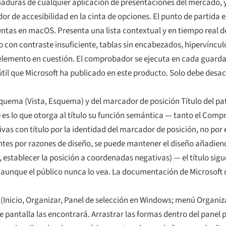
duras de cualquier aplicación de presentaciones del mercado, y 
r de accesibilidad en la cinta de opciones. El punto de partida 
ntas en macOS. Presenta una lista contextual y en tiempo real 
o con contraste insuficiente, tablas sin encabezados, hipervínculo
 al elemento en cuestión. El comprobador se ejecuta en cada gua
til que Microsoft ha publicado en este producto. Solo debe desac
Esquema (Vista, Esquema) y del marcador de posición Título del pat
 es lo que otorga al título su función semántica — tanto el Comp
vas con título por la identidad del marcador de posición, no por el 
ntes por razones de diseño, se puede mantener el diseño añadie
n, establecer la posición a coordenadas negativas) — el título sigu
a, aunque el público nunca lo vea. La documentación de Microsoft
ón (Inicio, Organizar, Panel de selección en Windows; menú Organiza
e pantalla las encontrará. Arrastrar las formas dentro del panel 