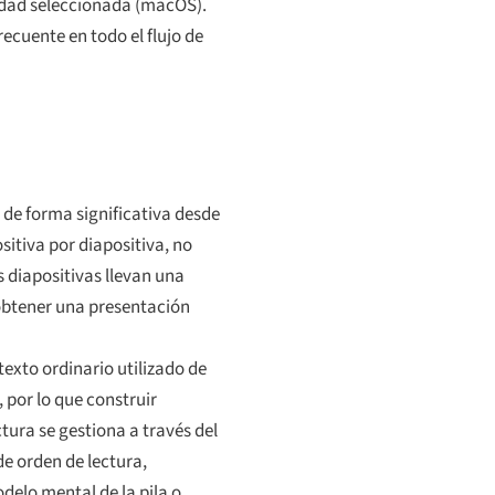
lidad seleccionada (macOS).
ecuente en todo el flujo de
de forma significativa desde
sitiva por diapositiva, no
s diapositivas llevan una
 obtener una presentación
texto ordinario utilizado de
 por lo que construir
tura se gestiona a través del
e orden de lectura,
delo mental de la pila o