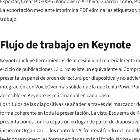
Exportar, Crear PDF/XPS (Windows) o Archivo, Guardar como, PDF
La exportación mediante Imprimir a PDF elimina las etiquetas y pr
trabajo.
Flujo de trabajo en Keynote
Keynote incluye herramientas de accesibilidad materialmente me
el ciclo de publicaciones 13.x. No existe un equivalente al Comp
presenta un panel de orden de lectura por diapositiva y no advier
integración con VoiceOver más sólida que la que tenía PowerPoi
accesible en Keynote es más manual en cada paso.
Los títulos de las diapositivas se añaden a través del marcador d
forma coherente en toda la presentación. La vista Esquema de Ke
presentaciones contra el patrón en lugar de partir de diapositiv
inspector Organizar — los controles Al frente/Al fondo del mode
leyéndose primero las formas enviadas más al fondo. No hay un 