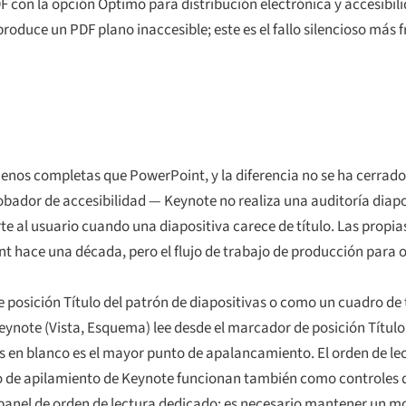
 con la opción Óptimo para distribución electrónica y accesibi
oduce un PDF plano inaccesible; este es el fallo silencioso más fr
nos completas que PowerPoint, y la diferencia no se ha cerrado 
robador de accesibilidad — Keynote no realiza una auditoría diapo
te al usuario cuando una diapositiva carece de título. Las propia
nt hace una década, pero el flujo de trabajo de producción para
e posición Título del patrón de diapositivas o como un cuadro de 
ynote (Vista, Esquema) lee desde el marcador de posición Título,
as en blanco es el mayor punto de apalancamiento. El orden de lec
lo de apilamiento de Keynote funcionan también como controles d
panel de orden de lectura dedicado; es necesario mantener un mo