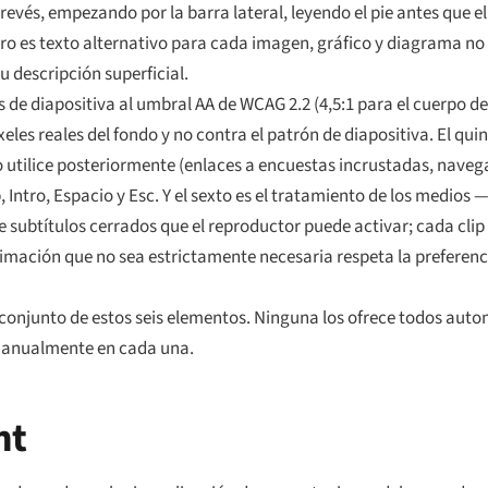
l revés, empezando por la barra lateral, leyendo el pie antes que 
ro es texto alternativo para cada imagen, gráfico y diagrama no
u descripción superficial.
 de diapositiva al umbral AA de WCAG 2.2 (4,5:1 para el cuerpo del
eles reales del fondo y no contra el patrón de diapositiva. El qui
o utilice posteriormente (enlaces a encuestas incrustadas, naveg
Intro, Espacio y Esc. Y el sexto es el tratamiento de los medios 
de subtítulos cerrados que el reproductor puede activar; cada clip
nimación que no sea estrictamente necesaria respeta la preferen
bconjunto de estos seis elementos. Ninguna los ofrece todos auto
manualmente en cada una.
nt