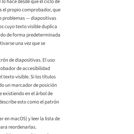
lo hace desde que el ciclo de
es el propio comprobador, que
de problemas — diapositivas
s cuyo texto visible duplica
rdado de forma predeterminada
tivarse una vez que se
rón de diapositivas. El uso
robador de accesibilidad
texto visible. Si los títulos
ndo un marcador de posición
e existiendo en el árbol de
 describe esto como el patrón
r en macOS) y leer la lista de
para reordenarlas.