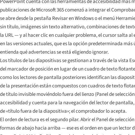
PowerPoint cuenta con las herramientas de accesibilidad más ma
publicaciones de Microsoft 365 comenzó a integrar el Comprobado
se abre desde la pestaña Revisar en Windows o el menú Herramie
sin título, imágenes sin texto alternativo, combinaciones de text
la URL — y al hacer clic en cualquier problema, el cursor salta
en las versiones actuales, que es la opción predeterminada más ú
entienda qué advertencias se está eligiendo ignorar.
Los títulos de las diapositivas se gestionan a través de la vista 
del marcador de posición en lugar de un cuadro de texto flotante
como los lectores de pantalla posteriores identifican las diapositi
de la presentación están compuestos con cuadros de texto flota
de título invisible moviéndolo fuera del lienzo (Panel de selecció
accesibilidad y cuenta para la navegación del lector de pantall
de «título fuera de la diapositiva»; el comprobador lo acepta.
El orden de lectura es el segundo pilar. Abrir el Panel de selecci
formas de abajo hacia arriba — ese es el orden en que un lector d