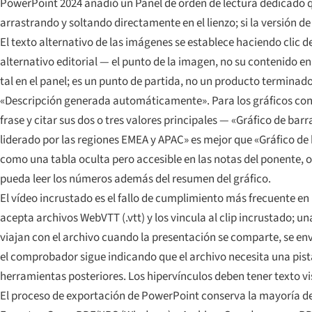
PowerPoint 2024 añadió un Panel de orden de lectura dedicado q
arrastrando y soltando directamente en el lienzo; si la versión d
El texto alternativo de las imágenes se establece haciendo clic d
alternativo editorial — el punto de la imagen, no su contenido e
tal en el panel; es un punto de partida, no un producto terminado
«Descripción generada automáticamente». Para los gráficos cons
frase y citar sus dos o tres valores principales — «Gráfico de b
liderado por las regiones EMEA y APAC» es mejor que «Gráfico de
como una tabla oculta pero accesible en las notas del ponente, o
pueda leer los números además del resumen del gráfico.
El vídeo incrustado es el fallo de cumplimiento más frecuente en l
acepta archivos WebVTT (.vtt) y los vincula al clip incrustado; u
viajan con el archivo cuando la presentación se comparte, se envía
el comprobador sigue indicando que el archivo necesita una pist
herramientas posteriores. Los hipervínculos deben tener texto vis
El proceso de exportación de PowerPoint conserva la mayoría de