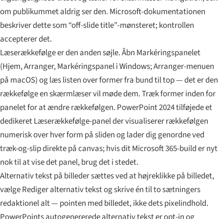
om publikummet aldrig ser den. Microsoft-dokumentationen
beskriver dette som “off-slide title”-mønsteret; kontrollen
accepterer det.
Læserækkefølge er den anden søjle. Åbn Markéringspanelet
(Hjem, Arranger, Markéringspanel i Windows; Arranger-menuen
på macOS) og læs listen over former fra bund til top — det er den
rækkefølge en skærmlæser vil møde dem. Træk former inden for
panelet for at ændre rækkefølgen. PowerPoint 2024 tilføjede et
dedikeret Læserækkefølge-panel der visualiserer rækkefølgen
numerisk over hver form på sliden og lader dig genordne ved
træk-og-slip direkte på canvas; hvis dit Microsoft 365-build er nyt
nok til at vise det panel, brug det i stedet.
Alternativ tekst på billeder sættes ved at højreklikke på billedet,
vælge Rediger alternativ tekst og skrive én til to sætningers
redaktionel alt — pointen med billedet, ikke dets pixelindhold.
PowerPoints autogenererede alternativ tekst er opt-in og