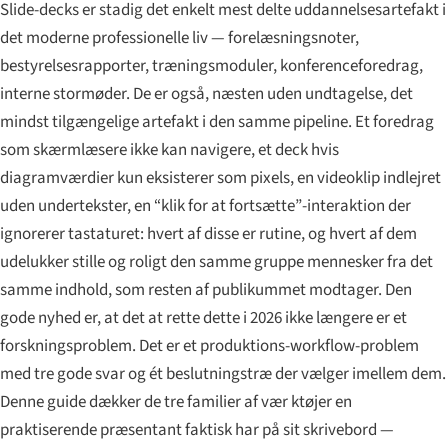
Slide-decks er stadig det enkelt mest delte uddannelsesartefakt i
det moderne professionelle liv — forelæsningsnoter,
bestyrelsesrapporter, træningsmoduler, konferenceforedrag,
interne stormøder. De er også, næsten uden undtagelse, det
mindst tilgængelige artefakt i den samme pipeline. Et foredrag
som skærmlæsere ikke kan navigere, et deck hvis
diagramværdier kun eksisterer som pixels, en videoklip indlejret
uden undertekster, en “klik for at fortsætte”-interaktion der
ignorerer tastaturet: hvert af disse er rutine, og hvert af dem
udelukker stille og roligt den samme gruppe mennesker fra det
samme indhold, som resten af publikummet modtager. Den
gode nyhed er, at det at rette dette i 2026 ikke længere er et
forskningsproblem. Det er et produktions-workflow-problem
med tre gode svar og ét beslutningstræ der vælger imellem dem.
Denne guide dækker de tre familier af vær ktøjer en
praktiserende præsentant faktisk har på sit skrivebord —