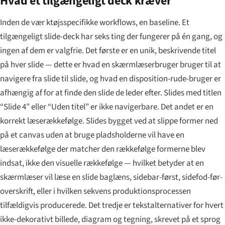
Hvad et tilgængeligt deck kræver
Inden de vær ktøjsspecifikke workflows, en baseline. Et
tilgængeligt slide-deck har seks ting der fungerer på én gang, og
ingen af dem er valgfrie. Det første er en unik, beskrivende titel
på hver slide — dette er hvad en skærmlæserbruger bruger til at
navigere fra slide til slide, og hvad en disposition-rude-bruger er
afhængig af for at finde den slide de leder efter. Slides med titlen
“Slide 4” eller “Uden titel” er ikke navigerbare. Det andet er en
korrekt læserækkefølge. Slides bygget ved at slippe former ned
på et canvas uden at bruge pladsholderne vil have en
læserækkefølge der matcher den rækkefølge formerne blev
indsat, ikke den visuelle rækkefølge — hvilket betyder at en
skærmlæser vil læse en slide baglæns, sidebar-først, sidefod-før-
overskrift, eller i hvilken sekvens produktionsprocessen
tilfældigvis producerede. Det tredje er tekstalternativer for hvert
ikke-dekorativt billede, diagram og tegning, skrevet på et sprog