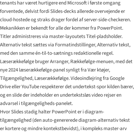
tenants har været hurtigere end Microsoft i første omgang
forventede, delvist fordi Slides-decks allerede overvejende er
cloud-hostede og straks drager fordel af server-side-checkeren.
Mekanikken er bekendt for alle der kommer fra PowerPoint.
Titler administreres via master-layoutets Titel-pladsholder.
Alternativ tekst sættes via Formatindstillinger, Alternativ tekst,
med den samme én-til-to-sætnings redaktionelle regel.
Læserækkefølge bruger Arranger, Rækkefølge-menuen, med det
nye 2024 læserækkefølge-panel synligt fra Vær ktøjer,
Tilgængelighed, Læserækkefølge. Videoindlejring fra Google
Drive eller YouTube respekterer det undertekst-spor kilden bærer,
og en slide der indeholder en undertekstsløs video rejser en
advarsel i tilgængeligheds-panelet.
Hvor Slides stadig halter PowerPoint er i diagram-
tilgængelighed (den auto-genererede diagram-alternativ tekst
er kortere og mindre kontekstbevidst), i kompleks master-arv