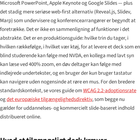
Microsoft PowerPoint, Apple Keynote og Google Slides — plus
det stadig mere seriøse web-first alternativ (Reveal.js, Slidev,
Marp) som undervisere og konferencearrangører er begyndt at
foretrække. Det er ikke en sammenligning af funktioner i det
abstrakte. Det er en produktionsguide: hvilke trin du tager, i
hvilken rækkefølge, i hvilket vær ktøj, for at levere et deck som en
blind studerende kan følge med NVDA, en kollega med lavt syn
kan læse ved 400% zoom, en døv deltager kan følge med
indlejrede undertekster, og en bruger der kun bruger tastatur
kan navigere uden nogensinde at røre en mus. For den bredere
standardskontekst, se vores guide om
WCAG 2.2-adoptionsrate
og
det europæiske tilgængelighedsdirektiv
, som begge nu
gælder for uddannelses- og kommercielt slide-baseret indhold
distribueret online.