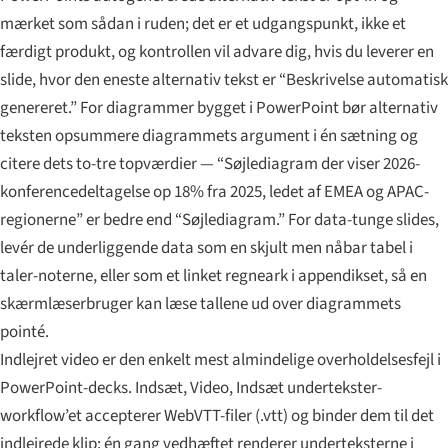
mærket som sådan i ruden; det er et udgangspunkt, ikke et
færdigt produkt, og kontrollen vil advare dig, hvis du leverer en
slide, hvor den eneste alternativ tekst er “Beskrivelse automatisk
genereret.” For diagrammer bygget i PowerPoint bør alternativ
teksten opsummere diagrammets argument i én sætning og
citere dets to-tre topværdier — “Søjlediagram der viser 2026-
konferencedeltagelse op 18% fra 2025, ledet af EMEA og APAC-
regionerne” er bedre end “Søjlediagram.” For data-tunge slides,
levér de underliggende data som en skjult men nåbar tabel i
taler-noterne, eller som et linket regneark i appendikset, så en
skærmlæserbruger kan læse tallene ud over diagrammets
pointé.
Indlejret video er den enkelt mest almindelige overholdelsesfejl i
PowerPoint-decks. Indsæt, Video, Indsæt undertekster-
workflow’et accepterer WebVTT-filer (.vtt) og binder dem til det
indlejrede klip; én gang vedhæftet renderer underteksterne i