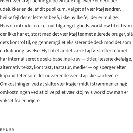
Hvert vær ktøj i denne guide vil lade dig levere et deck der
udelukker en del af dit publikum. Valget af vær ktøj ændrer,
hvilke fejl der er lette at begå, ikke hvilke fejl der er mulige.
Hvis du introducerer et nyt tilgængeligheds-workflow til et team
der ikke har et, start med det vær ktøj teamet allerede bruger, slå
dets kontrol til, og gennemgå ét eksisterende deck mod det som
en kalibringsøvelse. Flyt til et andet vær ktøj først efter teamet
har internaliseret de seks baseline-krav — titler, læserækkefølge,
alternativ tekst, kontrast, tastatur, medier — og spørger efter
kapabiliteter som det nuværende vær ktøj ikke kan levere.
Omkostningen ved at skifte vær ktøjer midt i strømmen er høj;
omkostningen ved at blive på et vær ktøj hvis workflow man er
vokset fra er højere.
EMNER