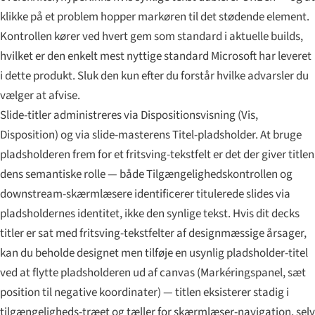
klikke på et problem hopper markøren til det stødende element.
Kontrollen kører ved hvert gem som standard i aktuelle builds,
hvilket er den enkelt mest nyttige standard Microsoft har leveret
i dette produkt. Sluk den kun efter du forstår hvilke advarsler du
vælger at afvise.
Slide-titler administreres via Dispositionsvisning (Vis,
Disposition) og via slide-masterens Titel-pladsholder. At bruge
pladsholderen frem for et fritsving-tekstfelt er det der giver titlen
dens semantiske rolle — både Tilgængelighedskontrollen og
downstream-skærmlæsere identificerer titulerede slides via
pladsholdernes identitet, ikke den synlige tekst. Hvis dit decks
titler er sat med fritsving-tekstfelter af designmæssige årsager,
kan du beholde designet men tilføje en usynlig pladsholder-titel
ved at flytte pladsholderen ud af canvas (Markéringspanel, sæt
position til negative koordinater) — titlen eksisterer stadig i
tilgængeligheds-træet og tæller for skærmlæser-navigation, selv