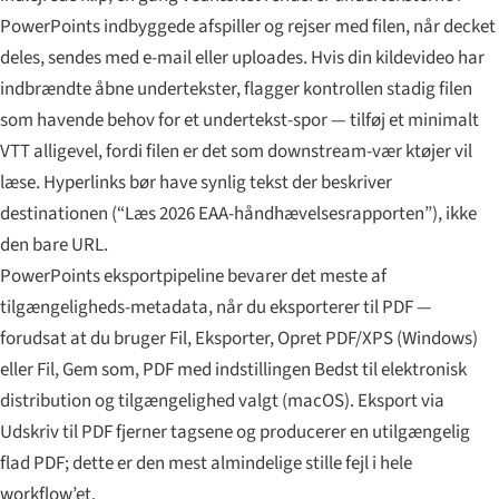
PowerPoints indbyggede afspiller og rejser med filen, når decket
deles, sendes med e-mail eller uploades. Hvis din kildevideo har
indbrændte åbne undertekster, flagger kontrollen stadig filen
som havende behov for et undertekst-spor — tilføj et minimalt
VTT alligevel, fordi filen er det som downstream-vær ktøjer vil
læse. Hyperlinks bør have synlig tekst der beskriver
destinationen (“Læs 2026 EAA-håndhævelsesrapporten”), ikke
den bare URL.
PowerPoints eksportpipeline bevarer det meste af
tilgængeligheds-metadata, når du eksporterer til PDF —
forudsat at du bruger Fil, Eksporter, Opret PDF/XPS (Windows)
eller Fil, Gem som, PDF med indstillingen Bedst til elektronisk
distribution og tilgængelighed valgt (macOS). Eksport via
Udskriv til PDF fjerner tagsene og producerer en utilgængelig
flad PDF; dette er den mest almindelige stille fejl i hele
workflow’et.