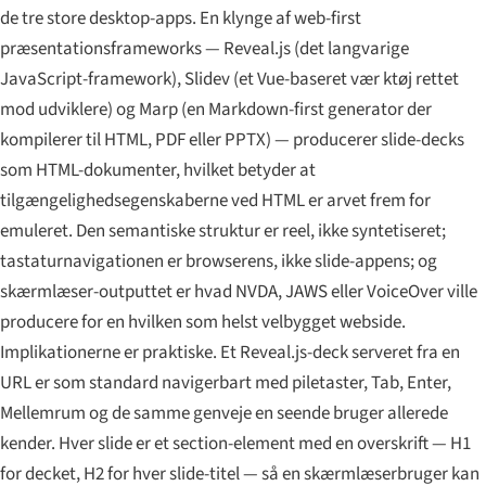
de tre store desktop-apps. En klynge af web-first
præsentationsframeworks — Reveal.js (det langvarige
JavaScript-framework), Slidev (et Vue-baseret vær ktøj rettet
mod udviklere) og Marp (en Markdown-first generator der
kompilerer til HTML, PDF eller PPTX) — producerer slide-decks
som HTML-dokumenter, hvilket betyder at
tilgængelighedsegenskaberne ved HTML er arvet frem for
emuleret. Den semantiske struktur er reel, ikke syntetiseret;
tastaturnavigationen er browserens, ikke slide-appens; og
skærmlæser-outputtet er hvad NVDA, JAWS eller VoiceOver ville
producere for en hvilken som helst velbygget webside.
Implikationerne er praktiske. Et Reveal.js-deck serveret fra en
URL er som standard navigerbart med piletaster, Tab, Enter,
Mellemrum og de samme genveje en seende bruger allerede
kender. Hver slide er et section-element med en overskrift — H1
for decket, H2 for hver slide-titel — så en skærmlæserbruger kan