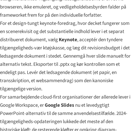
browseren, ikke emuleret, og vedligeholdelsesbyrden falder på
frameworket frem for på den individuelle forfatter.
For et design-tungt keynote-foredrag, hvor decket fungerer som
en scenerekvisit og det substantielle indhold lever i et separat
distribueret dokument, vælg
Keynote
, acceptér den tyndere
tilgængeligheds-vær ktøjskasse, og læg dit revisionsbudget i det
ledsagende dokument i stedet. Gennemgå hver slide manuelt for
alternativ tekst. Eksporter til .pptx og kør kontrollen som et
endeligt pas. Levér det ledsagende dokument (et papir, en
transskription, et websammendrag) som den kanoniske
tilgængelige version.
For samarbejdende cloud-first organisationer der allerede lever i
Google Workspace, er
Google Slides
nu et levedygtigt
PowerPoint-alternativ til de samme anvendelsestilfælde. 2024-
tilgængeligheds-opdateringen lukkede det meste af den
historiske kløft; de resterende kløfter er omkring diagram-