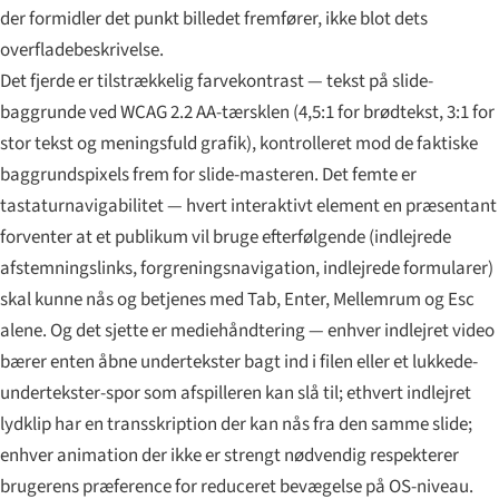
der formidler det punkt billedet fremfører, ikke blot dets
overfladebeskrivelse.
Det fjerde er tilstrækkelig farvekontrast — tekst på slide-
baggrunde ved WCAG 2.2 AA-tærsklen (4,5:1 for brødtekst, 3:1 for
stor tekst og meningsfuld grafik), kontrolleret mod de faktiske
baggrundspixels frem for slide-masteren. Det femte er
tastaturnavigabilitet — hvert interaktivt element en præsentant
forventer at et publikum vil bruge efterfølgende (indlejrede
afstemningslinks, forgreningsnavigation, indlejrede formularer)
skal kunne nås og betjenes med Tab, Enter, Mellemrum og Esc
alene. Og det sjette er mediehåndtering — enhver indlejret video
bærer enten åbne undertekster bagt ind i filen eller et lukkede-
undertekster-spor som afspilleren kan slå til; ethvert indlejret
lydklip har en transskription der kan nås fra den samme slide;
enhver animation der ikke er strengt nødvendig respekterer
brugerens præference for reduceret bevægelse på OS-niveau.