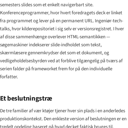
semesters slides som et enkelt navigerbart site.
Konferenceprogrammer, hvor hvert foredragets deck er linket
fra programmet og lever på en permanent URL. Ingeniør-tech-
talks, hvor kilderepositoriet i sig selv er versionsregistret. I hver
af disse sammenhænge overlever HTML-semantikken —
søgemaskiner indekserer slide-indholdet som tekst,
skærmlæsere gennemkrydser det som et dokument, og
vedligeholdelsesbyrden ved at forblive tilgængelig på tværs af
serien falder på frameworket frem for på den individuelle
forfatter.
Et beslutningstræ
De tre familier af vær ktøjer tjener hver sin plads i en anderledes
produktionskontekst. Den enkleste version af beslutningen er en
tredelt opdeling baseret på hvad decket faktisk bruges til.