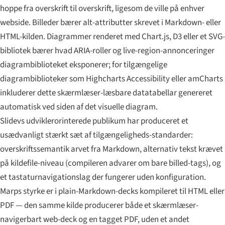
hoppe fra overskrift til overskrift, ligesom de ville på enhver
webside. Billeder bærer alt-attributter skrevet i Markdown- eller
HTML-kilden. Diagrammer renderet med Chart.js, D3 eller et SVG-
bibliotek bærer hvad ARIA-roller og live-region-annonceringer
diagrambiblioteket eksponerer; for tilgængelige
diagrambiblioteker som Highcharts Accessibility eller amCharts
inkluderer dette skærmlæser-læsbare datatabellar genereret
automatisk ved siden af det visuelle diagram.
Slidevs udviklerorinterede publikum har produceret et
usædvanligt stærkt sæt af tilgængeligheds-standarder:
overskriftssemantik arvet fra Markdown, alternativ tekst krævet
på kildefile-niveau (compileren advarer om bare billed-tags), og
et tastaturnavigationslag der fungerer uden konfiguration.
Marps styrke er i plain-Markdown-decks kompileret til HTML eller
PDF — den samme kilde producerer både et skærmlæser-
navigerbart web-deck og en tagget PDF, uden et andet