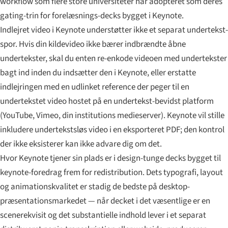
workflow som flere store universiteter har adopteret som deres
gating-trin for forelæsnings-decks bygget i Keynote.
Indlejret video i Keynote understøtter ikke et separat undertekst-
spor. Hvis din kildevideo ikke bærer indbrændte åbne
undertekster, skal du enten re-enkode videoen med undertekster
bagt ind inden du indsætter den i Keynote, eller erstatte
indlejringen med en udlinket reference der peger til en
undertekstet video hostet på en undertekst-bevidst platform
(YouTube, Vimeo, din institutions medieserver). Keynote vil stille
inkludere undertekstsløs video i en eksporteret PDF; den kontrol
der ikke eksisterer kan ikke advare dig om det.
Hvor Keynote tjener sin plads er i design-tunge decks bygget til
keynote-foredrag frem for redistribution. Dets typografi, layout
og animationskvalitet er stadig de bedste på desktop-
præsentationsmarkedet — når decket i det væsentlige er en
scenerekvisit og det substantielle indhold lever i et separat