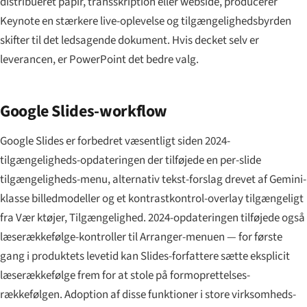
distribueret papir, transskription eller webside, producerer
Keynote en stærkere live-oplevelse og tilgængelighedsbyrden
skifter til det ledsagende dokument. Hvis decket selv er
leverancen, er PowerPoint det bedre valg.
Google Slides-workflow
Google Slides er forbedret væsentligt siden 2024-
tilgængeligheds-opdateringen der tilføjede en per-slide
tilgængeligheds-menu, alternativ tekst-forslag drevet af Gemini-
klasse billedmodeller og et kontrastkontrol-overlay tilgængeligt
fra Vær ktøjer, Tilgængelighed. 2024-opdateringen tilføjede også
læserækkefølge-kontroller til Arranger-menuen — for første
gang i produktets levetid kan Slides-forfattere sætte eksplicit
læserækkefølge frem for at stole på formoprettelses-
rækkefølgen. Adoption af disse funktioner i store virksomheds-