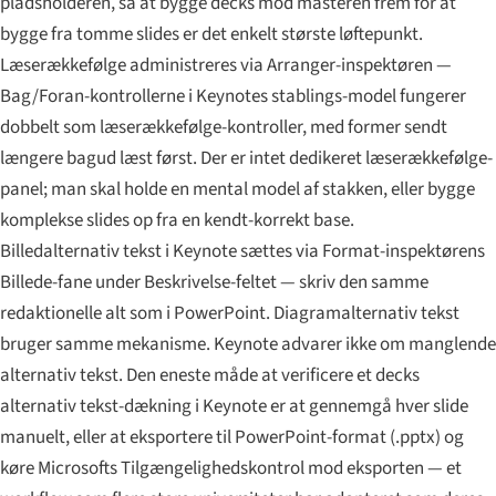
pladsholderen, så at bygge decks mod masteren frem for at
bygge fra tomme slides er det enkelt største løftepunkt.
Læserækkefølge administreres via Arranger-inspektøren —
Bag/Foran-kontrollerne i Keynotes stablings-model fungerer
dobbelt som læserækkefølge-kontroller, med former sendt
længere bagud læst først. Der er intet dedikeret læserækkefølge-
panel; man skal holde en mental model af stakken, eller bygge
komplekse slides op fra en kendt-korrekt base.
Billedalternativ tekst i Keynote sættes via Format-inspektørens
Billede-fane under Beskrivelse-feltet — skriv den samme
redaktionelle alt som i PowerPoint. Diagramalternativ tekst
bruger samme mekanisme. Keynote advarer ikke om manglende
alternativ tekst. Den eneste måde at verificere et decks
alternativ tekst-dækning i Keynote er at gennemgå hver slide
manuelt, eller at eksportere til PowerPoint-format (.pptx) og
køre Microsofts Tilgængelighedskontrol mod eksporten — et