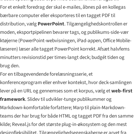
For et enkelt foredrag der skal e-mailes, åbnes på en kollegas
bærbare computer eller eksporteres til en tagget PDF til
distribution, vælg
PowerPoint
. Tilgængelighedskontrollen er
moden, eksportpipelinen bevarer tags, og publikums-side-vær
ktøjerne (PowerPoint-webvisningen, iPad-appen, Office Mobile-
læseren) læser alle tagget PowerPoint korrekt. Afsæt halvfems
minutters revisionstid per times-langt deck; budgét tiden og
brug den.
For en tilbagevendende forelæsningsserie, et
konferenceprogram eller enhver kontekst, hvor deck-samlingen
lever på en URL og gennemses som et korpus, vælg et
web-first
framework
. Slidev til udvikler-tunge publikummer og
Markdown-komfortable forfattere; Marp til plain-Markdown-
teams der har brug for både HTML og tagget PDF fra den samme
kilde; Reveal.js for det største plug-in-økosystem og den mest
designfleksibilitet. Tilgængelighedsegenskaberne er arvet fra