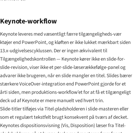
Keynote-workflow
Keynote leveres med væsentligt færre tilgængeligheds-vær
ktøjer end PowerPoint, og kløften er ikke lukket mærkbart siden
13.x-udgivelsescyklussen. Der er ingen ækvivalent til
Tilgængelighedskontrollen — Keynote kører ikke en slide-for-
slide-revision, viser ikke et per-slide-læserækkefølge-panel og
advarer ikke brugeren, når en slide mangler en titel. Slides bærer
stærkere VoiceOver-integration end PowerPoint gjorde for et
årti siden, men produktions-workflow’et for at få et tilgængeligt
deck ud af Keynote er mere manuelt ved hvert trin.
Slide-titler tilføjes via Titel-pladsholderen i slide-masteren eller
som et regulært tekstfelt brugt konsekvent på tværs af decket.
Keynotes dispositionsvisning (Vis, Disposition) læser fra Titel-