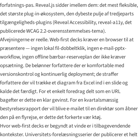
forfatnings-pas. Reveal.js sidder imellem dem: det mest fleksible,
det største plug-in-økosystem, den dybeste pulje af tredjeparts
tilgængeligheds-plugins (Reveal Accessibility, reveal-a11y, det
publicerede WCAG 2.2-overensstemmelses-tema).
Afvejningerne er reelle. Web-first decks kræver en browser til at
præsentere — ingen lokal fil-dobbeltklik, ingen e-mail-pptx-
workflow, ingen offline bærbar-reserveplan der ikke kræver
opsætning. De belønner forfattere der er komfortable med
versionskontrol og kontinuerlig deployment; de straffer
forfattere der vil trække et diagram fra Excel ind i en slide og
kalde det færdigt. For et enkelt foredrag delt som en URL
bagefter er dette en klar gevinst. For en kvartalsmæssig
bestyrelsesrapport der vil blive e-mailet til en direktør som åbner
den på en flyrejse, er dette det forkerte vær ktøj.
Hvor web-first decks er begyndt at vinde er i tilbagevendende
kontekster. Universitets-forelæsningsserier der publicerer et helt