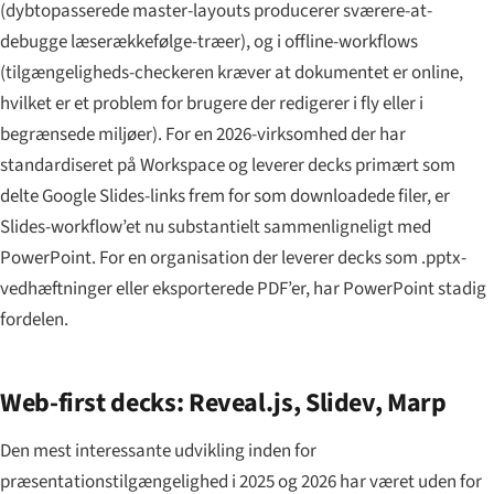
(dybtopasserede master-layouts producerer sværere-at-
debugge læserækkefølge-træer), og i offline-workflows
(tilgængeligheds-checkeren kræver at dokumentet er online,
hvilket er et problem for brugere der redigerer i fly eller i
begrænsede miljøer). For en 2026-virksomhed der har
standardiseret på Workspace og leverer decks primært som
delte Google Slides-links frem for som downloadede filer, er
Slides-workflow’et nu substantielt sammenligneligt med
PowerPoint. For en organisation der leverer decks som .pptx-
vedhæftninger eller eksporterede PDF’er, har PowerPoint stadig
fordelen.
Web-first decks: Reveal.js, Slidev, Marp
Den mest interessante udvikling inden for
præsentationstilgængelighed i 2025 og 2026 har været uden for