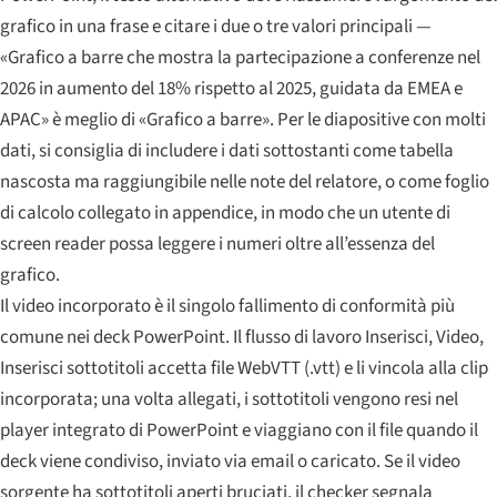
grafico in una frase e citare i due o tre valori principali —
«Grafico a barre che mostra la partecipazione a conferenze nel
2026 in aumento del 18% rispetto al 2025, guidata da EMEA e
APAC» è meglio di «Grafico a barre». Per le diapositive con molti
dati, si consiglia di includere i dati sottostanti come tabella
nascosta ma raggiungibile nelle note del relatore, o come foglio
di calcolo collegato in appendice, in modo che un utente di
screen reader possa leggere i numeri oltre all’essenza del
grafico.
Il video incorporato è il singolo fallimento di conformità più
comune nei deck PowerPoint. Il flusso di lavoro Inserisci, Video,
Inserisci sottotitoli accetta file WebVTT (.vtt) e li vincola alla clip
incorporata; una volta allegati, i sottotitoli vengono resi nel
player integrato di PowerPoint e viaggiano con il file quando il
deck viene condiviso, inviato via email o caricato. Se il video
sorgente ha sottotitoli aperti bruciati, il checker segnala