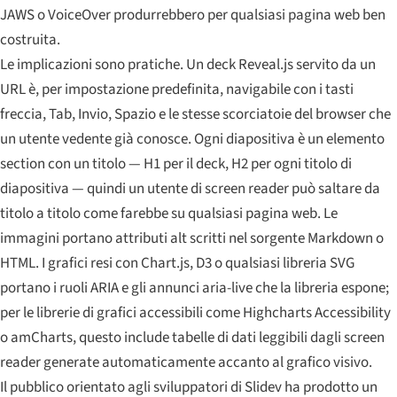
JAWS o VoiceOver produrrebbero per qualsiasi pagina web ben
costruita.
Le implicazioni sono pratiche. Un deck Reveal.js servito da un
URL è, per impostazione predefinita, navigabile con i tasti
freccia, Tab, Invio, Spazio e le stesse scorciatoie del browser che
un utente vedente già conosce. Ogni diapositiva è un elemento
section con un titolo — H1 per il deck, H2 per ogni titolo di
diapositiva — quindi un utente di screen reader può saltare da
titolo a titolo come farebbe su qualsiasi pagina web. Le
immagini portano attributi alt scritti nel sorgente Markdown o
HTML. I grafici resi con Chart.js, D3 o qualsiasi libreria SVG
portano i ruoli ARIA e gli annunci aria-live che la libreria espone;
per le librerie di grafici accessibili come Highcharts Accessibility
o amCharts, questo include tabelle di dati leggibili dagli screen
reader generate automaticamente accanto al grafico visivo.
Il pubblico orientato agli sviluppatori di Slidev ha prodotto un