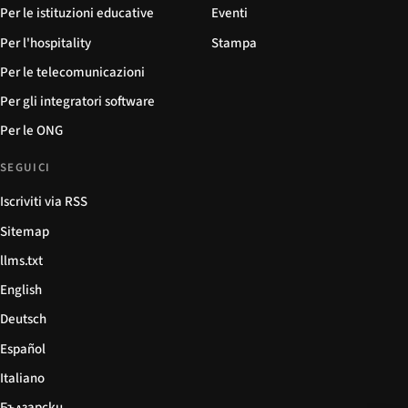
Per le istituzioni educative
Eventi
Per l'hospitality
Stampa
Per le telecomunicazioni
Per gli integratori software
Per le ONG
SEGUICI
Iscriviti via RSS
Sitemap
llms.txt
English
Deutsch
Español
Italiano
Български