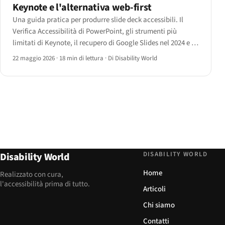
Keynote e l'alternativa web-first
Una guida pratica per produrre slide deck accessibili. Il
Verifica Accessibilità di PowerPoint, gli strumenti più
limitati di Keynote, il recupero di Google Slides nel 2024 e il
percorso web-first con Reveal.js, Slidev e Marp — con un
22 maggio 2026
·
18 min di lettura
·
Di Disability World
albero decisionale per scegliere lo strumento giusto.
DISABILITY WORLD
Disability World
Home
Realizzato con cura,
l'accessibilità prima di tutto.
Articoli
Chi siamo
Contatti