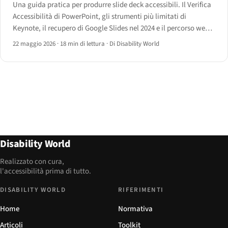
Una guida pratica per produrre slide deck accessibili. Il Verifica
Accessibilità di PowerPoint, gli strumenti più limitati di
Keynote, il recupero di Google Slides nel 2024 e il percorso web-
first con Reveal.js, Slidev e Marp — con un albero decisionale
22 maggio 2026
·
18 min di lettura
·
Di Disability World
per scegliere lo strumento giusto.
Disability World
Realizzato con cura,
l'accessibilità prima di tutto.
DISABILITY WORLD
RIFERIMENTI
Home
Normativa
Articoli
Toolkit