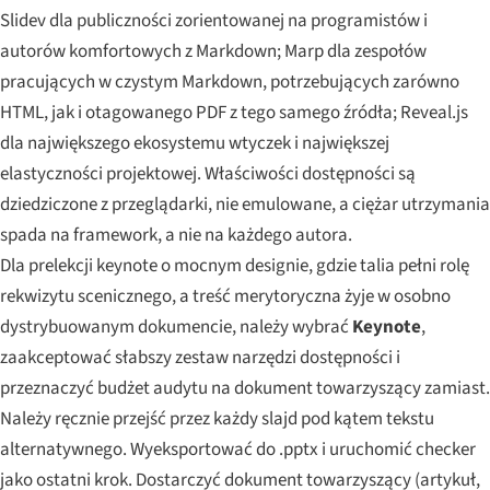
Slidev dla publiczności zorientowanej na programistów i
autorów komfortowych z Markdown; Marp dla zespołów
pracujących w czystym Markdown, potrzebujących zarówno
HTML, jak i otagowanego PDF z tego samego źródła; Reveal.js
dla największego ekosystemu wtyczek i największej
elastyczności projektowej. Właściwości dostępności są
dziedziczone z przeglądarki, nie emulowane, a ciężar utrzymania
spada na framework, a nie na każdego autora.
Dla prelekcji keynote o mocnym designie, gdzie talia pełni rolę
rekwizytu scenicznego, a treść merytoryczna żyje w osobno
dystrybuowanym dokumencie, należy wybrać
Keynote
,
zaakceptować słabszy zestaw narzędzi dostępności i
przeznaczyć budżet audytu na dokument towarzyszący zamiast.
Należy ręcznie przejść przez każdy slajd pod kątem tekstu
alternatywnego. Wyeksportować do .pptx i uruchomić checker
jako ostatni krok. Dostarczyć dokument towarzyszący (artykuł,