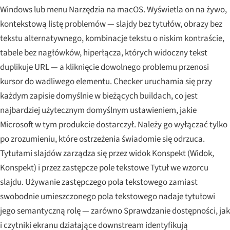
Windows lub menu Narzędzia na macOS. Wyświetla on na żywo,
kontekstową listę problemów — slajdy bez tytułów, obrazy bez
tekstu alternatywnego, kombinacje tekstu o niskim kontraście,
tabele bez nagłówków, hiperłącza, których widoczny tekst
duplikuje URL — a kliknięcie dowolnego problemu przenosi
kursor do wadliwego elementu. Checker uruchamia się przy
każdym zapisie domyślnie w bieżących buildach, co jest
najbardziej użytecznym domyślnym ustawieniem, jakie
Microsoft w tym produkcie dostarczył. Należy go wyłączać tylko
po zrozumieniu, które ostrzeżenia świadomie się odrzuca.
Tytułami slajdów zarządza się przez widok Konspekt (Widok,
Konspekt) i przez zastępcze pole tekstowe Tytuł we wzorcu
slajdu. Używanie zastępczego pola tekstowego zamiast
swobodnie umieszczonego pola tekstowego nadaje tytułowi
jego semantyczną rolę — zarówno Sprawdzanie dostępności, jak
i czytniki ekranu działające downstream identyfikują