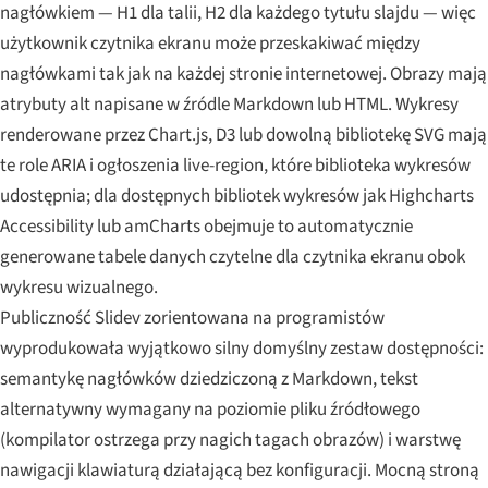
nagłówkiem — H1 dla talii, H2 dla każdego tytułu slajdu — więc
użytkownik czytnika ekranu może przeskakiwać między
nagłówkami tak jak na każdej stronie internetowej. Obrazy mają
atrybuty alt napisane w źródle Markdown lub HTML. Wykresy
renderowane przez Chart.js, D3 lub dowolną bibliotekę SVG mają
te role ARIA i ogłoszenia live-region, które biblioteka wykresów
udostępnia; dla dostępnych bibliotek wykresów jak Highcharts
Accessibility lub amCharts obejmuje to automatycznie
generowane tabele danych czytelne dla czytnika ekranu obok
wykresu wizualnego.
Publiczność Slidev zorientowana na programistów
wyprodukowała wyjątkowo silny domyślny zestaw dostępności:
semantykę nagłówków dziedziczoną z Markdown, tekst
alternatywny wymagany na poziomie pliku źródłowego
(kompilator ostrzega przy nagich tagach obrazów) i warstwę
nawigacji klawiaturą działającą bez konfiguracji. Mocną stroną