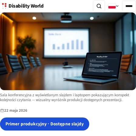
Disability World
Image description:
Sala konferencyjna z wyświetlanym slajdem i laptopem pokazującym konspekt
kolejności czytania — wizualny wyróżnik produkcji dostępnych prezentacji.
22 maja 2026
Primer produkcyjny · Dostępne slajdy