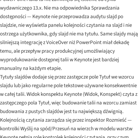
wydawniczego 13.x. Nie ma odpowiednika Sprawdzania
dostępności — Keynote nie przeprowadza audytu slajd po
slajdzie, nie wyświetla panelu kolejności czytania na slajd i nie
ostrzega użytkownika, gdy slajd nie ma tytułu. Same slajdy mają
silniejszą integrację z VoiceOver niż PowerPoint miał dekadę
temu, ale przepływ pracy produkcyjnej umożliwiający
wyprodukowanie dostępnej talii w Keynote jest bardziej
manualny na każdym etapie.
Tytuły slajdów dodaje się przez zastępcze pole Tytuł we wzorcu
slajdu lub jako regularne pole tekstowe używane konsekwentnie
w całej talii. Widok konspektu Keynote (Widok, Konspekt) czyta z
zastępczego pola Tytuł, więc budowanie talii na wzorcu zamiast
budowania z pustych slajdów jest tu największą dźwignią.
Kolejnością czytania zarządza się przez inspektor Rozmieść —
kontrolki Wyślij na spód/Przesuń na wierzch w modelu warstw
Keynote pełnią rolę kontrolek kolejności czytania, przy czym