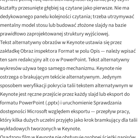
kształty przesunięte głębiej są czytane jako pierwsze. Nie ma
dedykowanego panelu kolejności czytania; trzeba utrzymywać
mentalny model stosu lub budować złożone slajdy na bazie
prawidłowo zaprojektowanej struktury wyjściowej.
Tekst alternatywny obrazów w Keynote ustawia się przez
zakładkę Obraz inspektora Format w polu Opis — należy wpisać
ten sam redakcyjny alt co w PowerPoint. Tekst alternatywny
wykresów używa tego samego mechanizmu. Keynote nie
ostrzega o brakującym tekście alternatywnym. Jedynym
sposobem weryfikacji pokrycia talii tekstem alternatywnym w
Keynote jest ręczne przejście przez każdy slajd lub eksport do
formatu PowerPoint (.pptx) i uruchomienie Sprawdzania
dostępności Microsoft względem eksportu — przepływ pracy,
który kilka dużych uczelni przyjęło jako krok bramkujący dla talii
wykładowych tworzonych w Keynote.
Osadzony film w Keynote nie obsługuje osobnej ścieżki napisów.