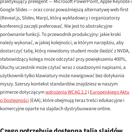
praktykujący prelegent — Microsoft PowerPoint, Apple Keynote i
Google Slides — oraz coraz poważniejszą alternatywę web-first
(Reveal.js, Slidev, Marp), którą wykładowcy i organizatorzy
konferencji zaczęli preferować. Nie jest to abstrakcyjne
porównanie funkcji. To przewodnik produkcyjny: jakie kroki
należy wykonać, w jakiej kolejności, w którym narzędziu, aby
dostarczyć talię, którą niewidomy student może śledzić z NVDA,
słabowidzący kolega może odczytać przy powiększeniu 400%,
Głuchy uczestnik może czytać wraz z osadzonymi napisami, a
użytkownik tylko klawiatury może nawigować bez dotykania
myszy. Szerszy kontekst standardów znajdziesz w naszym
primerze dotyczącym
wdrożenia WCAG 2.2
i
Europejskiego Aktu
o Dostępności
(EAA), które obejmują teraz treści edukacyjne i
komercyjne oparte na slajdach dystrybuowane online.
Czego potrzebuje dostępna talia slajdów