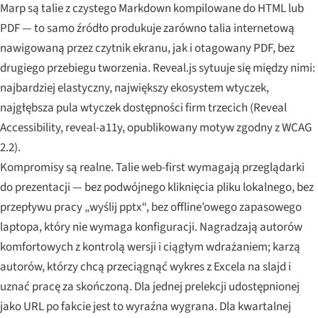
Marp są talie z czystego Markdown kompilowane do HTML lub
PDF — to samo źródło produkuje zarówno talia internetową
nawigowaną przez czytnik ekranu, jak i otagowany PDF, bez
drugiego przebiegu tworzenia. Reveal.js sytuuje się między nimi:
najbardziej elastyczny, największy ekosystem wtyczek,
najgłębsza pula wtyczek dostępności firm trzecich (Reveal
Accessibility, reveal-a11y, opublikowany motyw zgodny z WCAG
2.2).
Kompromisy są realne. Talie web-first wymagają przeglądarki
do prezentacji — bez podwójnego kliknięcia pliku lokalnego, bez
przepływu pracy „wyślij pptx“, bez offline’owego zapasowego
laptopa, który nie wymaga konfiguracji. Nagradzają autorów
komfortowych z kontrolą wersji i ciągłym wdrażaniem; karzą
autorów, którzy chcą przeciągnąć wykres z Excela na slajd i
uznać pracę za skończoną. Dla jednej prelekcji udostępnionej
jako URL po fakcie jest to wyraźna wygrana. Dla kwartalnej