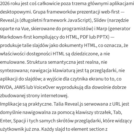
2026 roku jest coś całkowicie poza trzema głównymi aplikacjami
desktopowymi. Grupa frameworków prezentacji web-first —
Reveal.js (długoletni framework JavaScript), Slidev (narzędzie
oparte na Vue, skierowane do programistów) i Marp (generator
Markdown-first kompilujący do HTML, PDF lub PPTX) —
produkuje talie slajdów jako dokumenty HTML, co oznacza, że
właściwości dostępności HTML są dziedziczone, a nie
emulowane. Struktura semantyczna jest realna, nie
syntezowana; nawigacja klawiaturą jest tą przeglądarki, nie
aplikacji do slajdów; a wyjście dla czytnika ekranu to to, co
NVDA, JAWS lub VoiceOver wyprodukują dla dowolnie dobrze
zbudowanej strony internetowej.
Implikacje są praktyczne. Talia Reveal.js serwowana z URL jest
domyślnie nawigowalna za pomocą klawiszy strzałek, Tab,
Enter, Spacji i tych samych skrótów przeglądarki, które widzący
użytkownik już zna. Każdy slajd to element section z