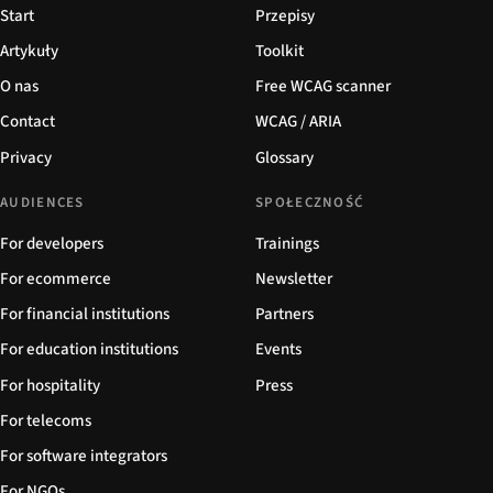
Start
Przepisy
Artykuły
Toolkit
O nas
Free WCAG scanner
Contact
WCAG / ARIA
Privacy
Glossary
AUDIENCES
SPOŁECZNOŚĆ
For developers
Trainings
For ecommerce
Newsletter
For financial institutions
Partners
For education institutions
Events
For hospitality
Press
For telecoms
For software integrators
For NGOs