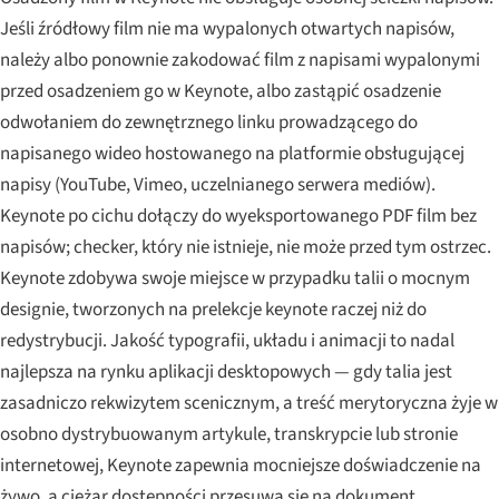
Jeśli źródłowy film nie ma wypalonych otwartych napisów,
należy albo ponownie zakodować film z napisami wypalonymi
przed osadzeniem go w Keynote, albo zastąpić osadzenie
odwołaniem do zewnętrznego linku prowadzącego do
napisanego wideo hostowanego na platformie obsługującej
napisy (YouTube, Vimeo, uczelnianego serwera mediów).
Keynote po cichu dołączy do wyeksportowanego PDF film bez
napisów; checker, który nie istnieje, nie może przed tym ostrzec.
Keynote zdobywa swoje miejsce w przypadku talii o mocnym
designie, tworzonych na prelekcje keynote raczej niż do
redystrybucji. Jakość typografii, układu i animacji to nadal
najlepsza na rynku aplikacji desktopowych — gdy talia jest
zasadniczo rekwizytem scenicznym, a treść merytoryczna żyje w
osobno dystrybuowanym artykule, transkrypcie lub stronie
internetowej, Keynote zapewnia mocniejsze doświadczenie na
żywo, a ciężar dostępności przesuwa się na dokument