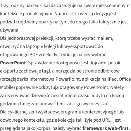
Trzy rodziny narzędzi każda zasługuje na swoje miejsce w innym
kontekście produkcyjnym. Najprostszą wersją decyzji jest
podział trójdzielny oparty na tym, do czego talia faktycznie jest
używana.
Dla jednorazowej prelekcji, którą trzeba wysłać mailem,
otworzyć na laptopie kolegi lub wyeksportować do
otagowanego PDF w celu dystrybucji, należy wybrać
PowerPoint
. Sprawdzanie dostępności jest dojrzałe, potok
eksportu zachowuje tagi, a narzędzia po stronie odbiorców
(przeglądarka internetowa PowerPoint, aplikacja na iPad, Office
Mobile) poprawnie odczytują otagowany PowerPoint. Należy
zarezerwować dziewięćdziesiąt minut czasu audytu na każdą
godzinną talię; zaplanować ten czas i go wykorzystać.
Dla cyklicznej serii wykładów, programu konferencyjnego lub
dowolnego kontekstu, gdzie kolekcja talii żyje pod URL i jest
przeglądana jako korpus, należy wybrać
framework web-first
.