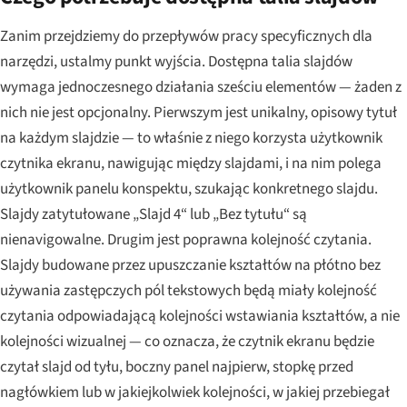
Zanim przejdziemy do przepływów pracy specyficznych dla
narzędzi, ustalmy punkt wyjścia. Dostępna talia slajdów
wymaga jednoczesnego działania sześciu elementów — żaden z
nich nie jest opcjonalny. Pierwszym jest unikalny, opisowy tytuł
na każdym slajdzie — to właśnie z niego korzysta użytkownik
czytnika ekranu, nawigując między slajdami, i na nim polega
użytkownik panelu konspektu, szukając konkretnego slajdu.
Slajdy zatytułowane „Slajd 4“ lub „Bez tytułu“ są
nienavigowalne. Drugim jest poprawna kolejność czytania.
Slajdy budowane przez upuszczanie kształtów na płótno bez
używania zastępczych pól tekstowych będą miały kolejność
czytania odpowiadającą kolejności wstawiania kształtów, a nie
kolejności wizualnej — co oznacza, że czytnik ekranu będzie
czytał slajd od tyłu, boczny panel najpierw, stopkę przed
nagłówkiem lub w jakiejkolwiek kolejności, w jakiej przebiegał