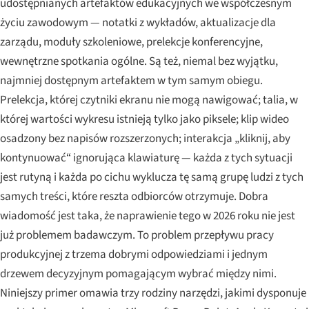
udostępnianych artefaktów edukacyjnych we współczesnym
życiu zawodowym — notatki z wykładów, aktualizacje dla
zarządu, moduły szkoleniowe, prelekcje konferencyjne,
wewnętrzne spotkania ogólne. Są też, niemal bez wyjątku,
najmniej dostępnym artefaktem w tym samym obiegu.
Prelekcja, której czytniki ekranu nie mogą nawigować; talia, w
której wartości wykresu istnieją tylko jako piksele; klip wideo
osadzony bez napisów rozszerzonych; interakcja „kliknij, aby
kontynuować“ ignorująca klawiaturę — każda z tych sytuacji
jest rutyną i każda po cichu wyklucza tę samą grupę ludzi z tych
samych treści, które reszta odbiorców otrzymuje. Dobra
wiadomość jest taka, że naprawienie tego w 2026 roku nie jest
już problemem badawczym. To problem przepływu pracy
produkcyjnej z trzema dobrymi odpowiedziami i jednym
drzewem decyzyjnym pomagającym wybrać między nimi.
Niniejszy primer omawia trzy rodziny narzędzi, jakimi dysponuje