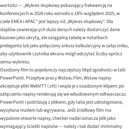
wartości — „Wykres słupkowy pokazujący frekwencję na
konferencjach w 2026 roku wzrosło o 18% względem 2025, w
czele EMEA i APAC“ jest lepszy niż „Wykres słupkowy“. Dla
slajdów zawierających dużo danych należy dostarczyć dane
bazowe jako ukrytą, ale osiągalną tabelę w notatkach
prelegenta lub jako połączony arkusz kalkulacyjny w załączniku,
aby użytkownik czytnika ekranu mógł odczytać liczby oprócz
sensu wykresu.
Osadzony film to pojedynczy najczęstszy błąd zgodności w talii
PowerPoint. Przepływ pracy Wstaw, Film, Wstaw napisy
akceptuje pliki WebVTT (.vtt) i wiąże je z osadzonym klipem; po
załączeniu napisy renderują się we wbudowanym odtwarzaczu
PowerPoint i podróżują z plikiem, gdy talia jest udostępniana,
wysyłana mailem lub wgrywana. Jeśli źródłowy film ma
wypalone otwarte napisy, checker nadal oznacza plik jako
wymagający ścieżki napisów — należy i tak dodać minimalny