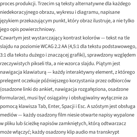
proces produkcji. Trzecim są teksty alternatywne dla każdego
niedekoracyjnego obrazu, wykresu i diagramu, napisane
językiem przekazującym punkt, który obraz ilustruje, a nie tylko
jego opis powierzchniowy.
Czwartym jest wystarczający kontrast kolorów — tekst na tle
slajdu na poziomie WCAG 2.2 AA (4,5:1 dla tekstu podstawowego,
3:1 dla tekstu dużego i znaczącej grafiki), sprawdzony względem
rzeczywistych pikseli tła, a nie wzorca slajdu. Piątym jest
nawigacja klawiaturą — każdy interaktywny element, z którego
prelegent oczekuje późniejszego korzystania przez odbiorców
(osadzone linki do ankiet, nawigacja rozgałęziona, osadzone
formularze), musi być osiągalny i obsługiwalny wyłącznie za
pomocą klawisza Tab, Enter, Spacji i Esc. A szóstym jest obsługa
mediów — każdy osadzony film niesie otwarte napisy wypalone
w pliku lub ścieżkę napisów zamkniętych, którą odtwarzacz
może włączyć; każdy osadzony klip audio ma transkrypt