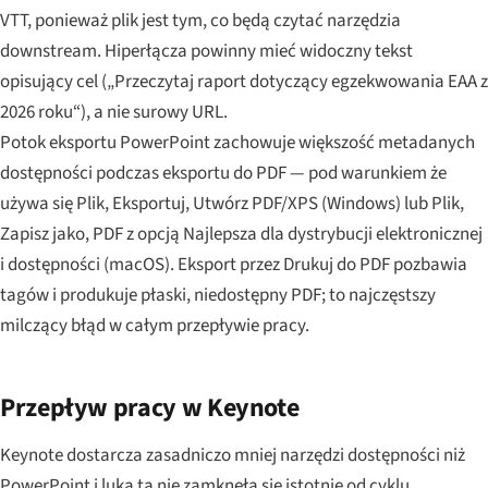
VTT, ponieważ plik jest tym, co będą czytać narzędzia
downstream. Hiperłącza powinny mieć widoczny tekst
opisujący cel („Przeczytaj raport dotyczący egzekwowania EAA z
2026 roku“), a nie surowy URL.
Potok eksportu PowerPoint zachowuje większość metadanych
dostępności podczas eksportu do PDF — pod warunkiem że
używa się Plik, Eksportuj, Utwórz PDF/XPS (Windows) lub Plik,
Zapisz jako, PDF z opcją Najlepsza dla dystrybucji elektronicznej
i dostępności (macOS). Eksport przez Drukuj do PDF pozbawia
tagów i produkuje płaski, niedostępny PDF; to najczęstszy
milczący błąd w całym przepływie pracy.
Przepływ pracy w Keynote
Keynote dostarcza zasadniczo mniej narzędzi dostępności niż
PowerPoint i luka ta nie zamknęła się istotnie od cyklu