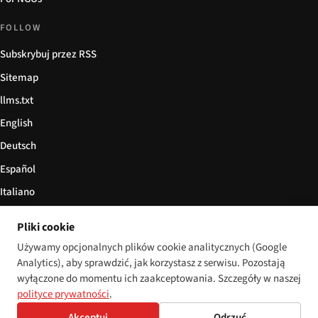
FOLLOW
Subskrybuj przez RSS
Sitemap
llms.txt
English
Deutsch
Español
Italiano
Български
Pliki cookie
简体中文
Używamy opcjonalnych plików cookie analitycznych (Google
Analytics), aby sprawdzić, jak korzystasz z serwisu. Pozostają
wyłączone do momentu ich zaakceptowania. Szczegóły w naszej
polityce prywatności
.
© 2026 Disability World. Wszelkie prawa zastrzeżone.
Cookie settings
English
Akceptuj
Odrzuć