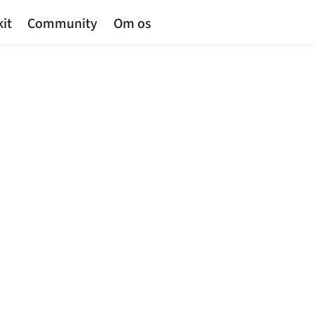
kit
Community
Om os