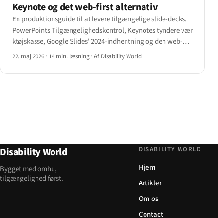
Keynote og det web-first alternativ
En produktionsguide til at levere tilgængelige slide-decks.
PowerPoints Tilgængelighedskontrol, Keynotes tyndere vær
ktøjskasse, Google Slides' 2024-indhentning og den web-
first Reveal.js / Slidev / Marp-rute — med et beslutningstræ
22. maj 2026
·
14 min. læsning
·
Af Disability World
til at vælge det rigtige vær ktøj.
DISABILITY WORLD
Disability World
Hjem
Bygget med omhu,
tilgængelighed først.
Artikler
Om os
Contact