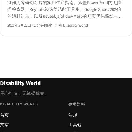
制作无障碍幻灯片的实用生产指南。涵盖PowerPoint的无障
碍检查器、Keynote较为简洁的工具集、Google Slides 2024年
的追赶进展，以及Reveal.js/Slidev/Marp的网页优先路线——
并附有选择合适工具的决策树。
2026年5月22日
·
1 分钟阅读
·
作者 Disability World
Disability World
用心打造，无障碍优先。
DISABILITY WORLD
参考资料
首页
法规
文章
工具包