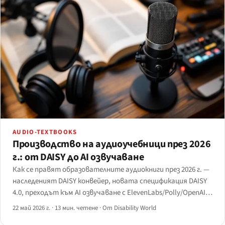
AUDIO-TEXTBOOKS
Производство на аудиоучебници през 2026
г.: от DAISY до AI озвучаване
Как се правят образователните аудиокниги през 2026 г. —
наследеният DAISY конвейер, новата спецификация DAISY
4.0, преходът към AI озвучаване с ElevenLabs/Polly/OpenAI и
компромисът цена–качество, който все още отличава
22 май 2026 г.
·
13 мин. четене
·
От Disability World
учебника от подкаста.