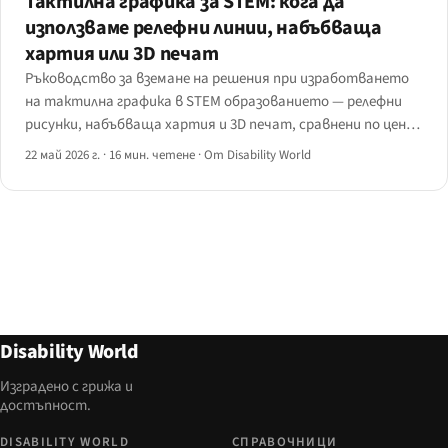
Тактилна графика за STEM: кога да
използваме релефни линии, набъбваща
хартия или 3D печат
Ръководство за вземане на решения при изработването
на тактилна графика в STEM образованието — релефни
рисунки, набъбваща хартия и 3D печат, сравнени по цена,
издръжливост, сложност и работен процес в класната
22 май 2026 г.
·
16 мин. четене
·
От Disability World
стая, с дърво на решенията по предмет.
Disability World
Изградено с грижа и
достъпност.
DISABILITY WORLD
СПРАВОЧНИЦИ