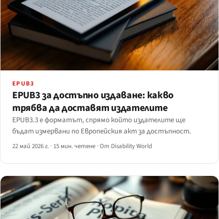
EPUB3
EPUB3 за достъпно издаване: какво
трябва да доставят издателите
EPUB3.3 е форматът, спрямо който издателите ще
бъдат измервани по Европейския акт за достъпност.
22 май 2026 г.
·
15 мин. четене
·
От Disability World