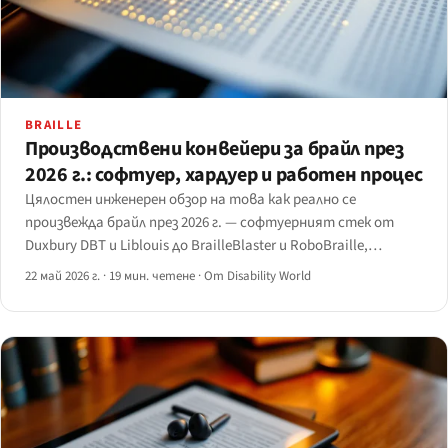
BRAILLE
Производствени конвейери за брайл през
2026 г.: софтуер, хардуер и работен процес
Цялостен инженерен обзор на това как реално се
произвежда брайл през 2026 г. — софтуерният стек от
Duxbury DBT и Liblouis до BrailleBlaster и RoboBraille,
фамилиите релефни принтери от Index и Enabling
22 май 2026 г.
·
19 мин. четене
·
От Disability World
Technologies, и работният процес от източника до
хартията, който ги свързва.