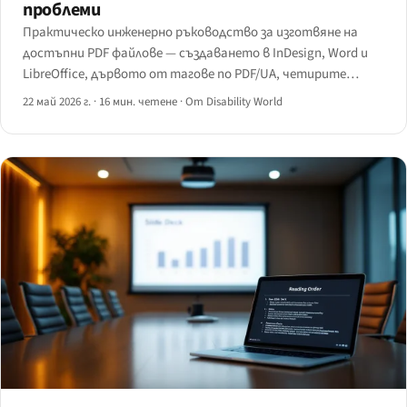
проблеми
Практическо инженерно ръководство за изготвяне на
достъпни PDF файлове — създаването в InDesign, Word и
LibreOffice, дървото от тагове по PDF/UA, четирите
инструмента за отстраняване на проблеми и как JAWS,
22 май 2026 г.
·
16 мин. четене
·
От Disability World
NVDA, VoiceOver и ChromeVox обработват тагнат PDF
различно.