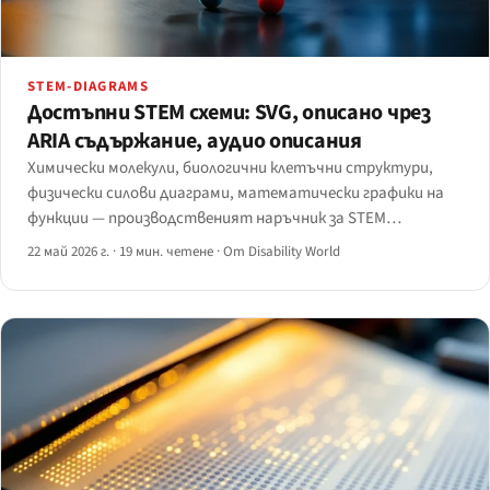
STEM-DIAGRAMS
Достъпни STEM схеми: SVG, описано чрез
ARIA съдържание, аудио описания
Химически молекули, биологични клетъчни структури,
физически силови диаграми, математически графики на
функции — производственият наръчник за STEM
изображения, които екранните четци, обновяемият
22 май 2026 г.
·
19 мин. четене
·
От Disability World
брайл и аудио-описателните потоци наистина могат да
консумират.