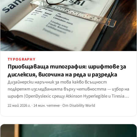
TYPOGRAPHY
Приобщаваща типография: шрифтове за
дислексия, височина на реда и разредка
Дизайнерски наръчник за това какво всъщност
подкрепят изследванията върху четивността — избор на
шрифт (OpenDyslexic срещу Atkinson Hyperlegible и Tiresias),
височина на реда, разредка между буквите и думите,
22 май 2026 г.
·
14 мин. четене
·
От Disability World
разредка между абзаците и лостовете дължина на реда,
подравняване и минимален размер.