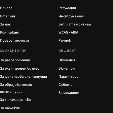
Начало
Регулации
Статии
Инструменти
За нас
Безплатен скенер
Контакти
WCAG / ARIA
Поверителност
Речник
ЗА АУДИТОРИИ
ОБЩНОСТ
За разработчици
Обучения
За електронен бизнес
Бюлетин
За финансови институции
Партньори
За образователни
Събития
институции
За медиите
За хотелиерство
За телекоми