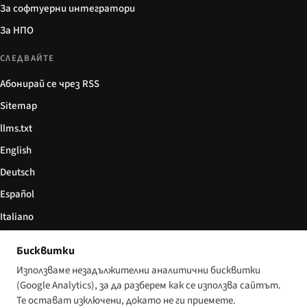
За софтуерни интегратори
За НПО
СЛЕДВАЙТЕ
Абонирай се чрез RSS
Sitemap
llms.txt
English
Deutsch
Español
Italiano
Български
Бисквитки
简体中文
Използваме незадължителни аналитични бисквитки
(Google Analytics), за да разберем как се използва сайтът.
Те остават изключени, докато не ги приемете.