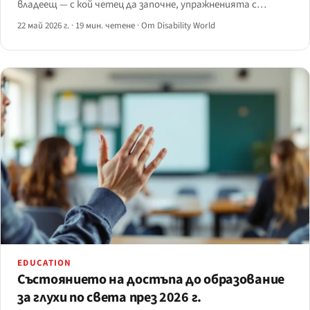
владеещ — с кой четец да започне, упражненията с
изключен монитор, преките пътища за разработчици,
22 май 2026 г.
·
19 мин. четене
·
От Disability World
които почти никой не преподава, и честни показатели за
времето до владеене.
EDUCATION
Състоянието на достъпа до образование
за глухи по света през 2026 г.