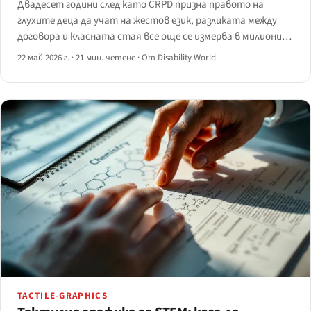
Двадесет години след като CRPD призна правото на
глухите деца да учат на жестов език, разликата между
договора и класната стая все още се измерва в милиони.
Преглед на състоянието през 2026 г. в шест държави, три
22 май 2026 г.
·
21 мин. четене
·
От Disability World
модела на преподаване и политическите механизми,
които започват да я затварят.
TACTILE-GRAPHICS