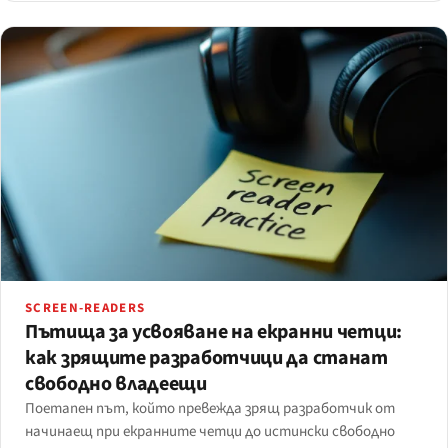
SCREEN-READERS
Пътища за усвояване на екранни четци:
как зрящите разработчици да станат
свободно владеещи
Поетапен път, който превежда зрящ разработчик от
начинаещ при екранните четци до истински свободно