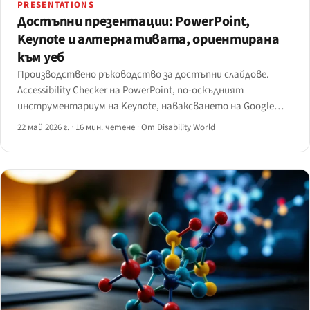
PRESENTATIONS
Достъпни презентации: PowerPoint,
Keynote и алтернативата, ориентирана
към уеб
Производствено ръководство за достъпни слайдове.
Accessibility Checker на PowerPoint, по-оскъдният
инструментариум на Keynote, наваксването на Google
Slides и ориентираният към уеб маршрут Reveal.js / Slidev
22 май 2026 г.
·
16 мин. четене
·
От Disability World
/ Marp — с дърво на решенията за избор на правилния
инструмент.