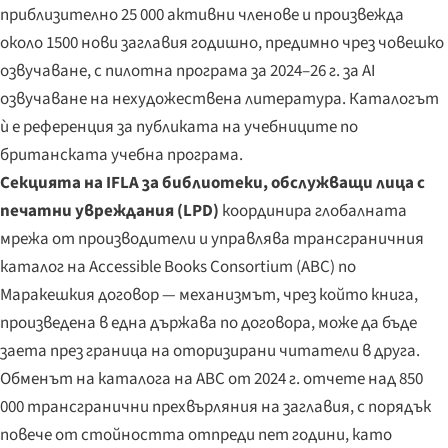
приблизително 25 000 активни членове и произвежда
около 1500 нови заглавия годишно, предимно чрез човешко
озвучаване, с пилотна програма за 2024–26 г. за AI
озвучаване на нехудожествена литература. Каталогът
ѝ е референция за публиката на учебниците по
британската учебна програма.
Секцията на IFLA за библиотеки, обслужващи лица с
печатни увреждания (LPD)
координира глобалната
мрежа от производители и управлява трансграничния
каталог на Accessible Books Consortium (ABC) по
Маракешкия договор — механизмът, чрез който книга,
произведена в една държава по договора, може да бъде
заета през граница на оторизирани читатели в друга.
Обменът на каталога на ABC от 2024 г. отчете над 850
000 трансгранични прехвърляния на заглавия, с порядък
повече от стойността отпреди пет години, като