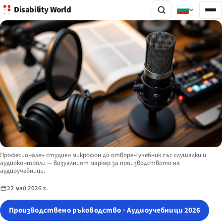
Disability World
Image description:
Професионален студиен микрофон до отворен учебник със слушалки и
аудиоконтроли — визуалният маркер за производството на
аудиоучебници.
22 май 2026 г.
Производствено ръководство · Аудиоучебници 2026