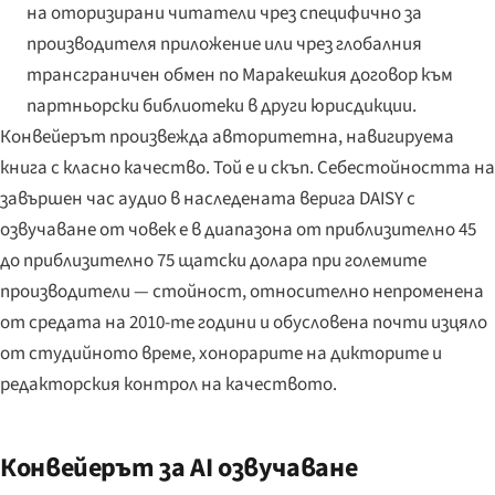
на оторизирани читатели чрез специфично за
производителя приложение или чрез глобалния
трансграничен обмен по Маракешкия договор към
партньорски библиотеки в други юрисдикции.
Конвейерът произвежда авторитетна, навигируема
книга с класно качество. Той е и скъп. Себестойността на
завършен час аудио в наследената верига DAISY с
озвучаване от човек е в диапазона от приблизително 45
до приблизително 75 щатски долара при големите
производители — стойност, относително непроменена
от средата на 2010-те години и обусловена почти изцяло
от студийното време, хонорарите на дикторите и
редакторския контрол на качеството.
Конвейерът за AI озвучаване