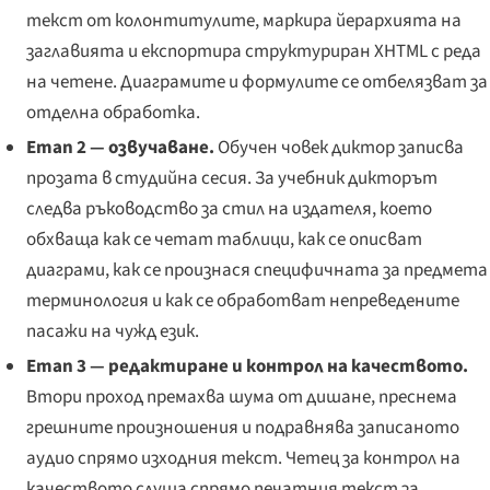
текст от колонтитулите, маркира йерархията на
заглавията и експортира структуриран XHTML с реда
на четене. Диаграмите и формулите се отбелязват за
отделна обработка.
Етап 2 — озвучаване.
Обучен човек диктор записва
прозата в студийна сесия. За учебник дикторът
следва ръководство за стил на издателя, което
обхваща как се четат таблици, как се описват
диаграми, как се произнася специфичната за предмета
терминология и как се обработват непреведените
пасажи на чужд език.
Етап 3 — редактиране и контрол на качеството.
Втори проход премахва шума от дишане, преснема
грешните произношения и подравнява записаното
аудио спрямо изходния текст. Четец за контрол на
качеството слуша спрямо печатния текст за