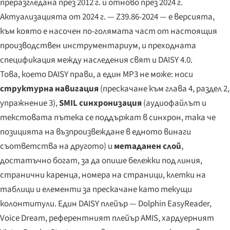
преразгледана през 2012 г. и отново през 2024 г.
Актуализацията от 2024 г. — Z39.86-2024 — е версията,
към която е насочен по-голямата част от настоящия
производствен инструментариум, и преходната
спецификация между наследения свят и DAISY 4.0.
Това, което DAISY прави, а един MP3 не може: носи
структурна навигация
(прескачане към глава 4, раздел 2,
упражнение 3),
SMIL синхронизация
(аудиофайлът и
текстовата пътека се поддържат в синхрон, така че
позицията на възпроизвеждане в едното винаги
съответства на другото) и
метаданен слой
,
достатъчно богат, за да опише бележки под линия,
странични каренца, номера на страници, клетки на
таблици и елементи за прескачане като текущи
колонтитули. Един DAISY плейър — Dolphin EasyReader,
Voice Dream, референтният плейър AMIS, хардуерният