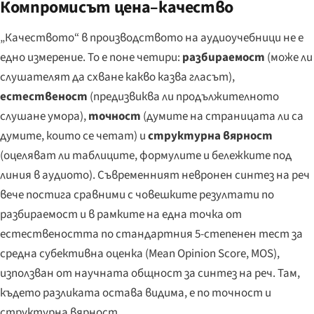
Компромисът цена–качество
„Качеството“ в производството на аудиоучебници не е
едно измерение. То е поне четири:
разбираемост
(може ли
слушателят да схване какво казва гласът),
естественост
(предизвиква ли продължителното
слушане умора),
точност
(думите на страницата ли са
думите, които се четат) и
структурна вярност
(оцеляват ли таблиците, формулите и бележките под
линия в аудиото). Съвременният невронен синтез на реч
вече постига сравними с човешките резултати по
разбираемост и в рамките на една точка от
естествеността по стандартния 5-степенен тест за
средна субективна оценка (Mean Opinion Score, MOS),
използван от научната общност за синтез на реч. Там,
където разликата остава видима, е по точност и
структурна вярност.