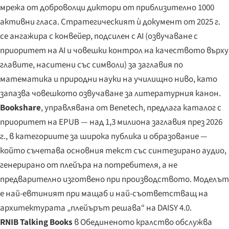
мрежа от доброволци диктори от приблизително 1000
активни гласа. Стратегическият ѝ документ от 2025 г.
се ангажира с конвейер, подсилен с AI (озвучаване с
приоритет на AI и човешки контрол на качеството върху
главите, наситени със символи) за заглавия по
математика и природни науки на училищно ниво, като
запазва човешкото озвучаване за литературния канон.
Bookshare
, управлявана от Benetech, предлага каталог с
приоритет на EPUB — над 1,3 милиона заглавия през 2026
г., в категориите за широка публика и образование —
който съчетава основния текст със синтезирано аудио,
генерирано от плейъра на потребителя, а не
предварително изготвено при производството. Моделът
е най-евтиният при мащаб и най-съответстващ на
архитектурата „плейърът решава“ на DAISY 4.0.
RNIB Talking Books
в Обединеното кралство обслужва