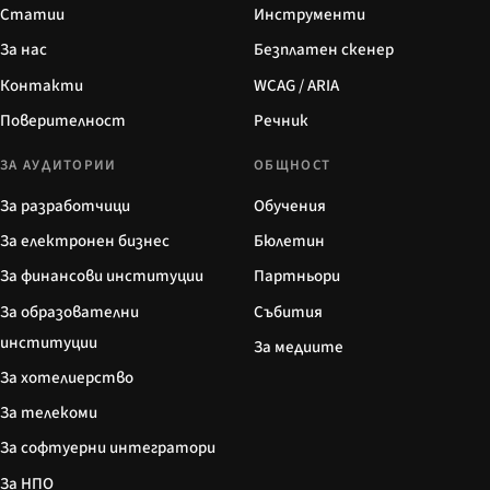
Статии
Инструменти
За нас
Безплатен скенер
Контакти
WCAG / ARIA
Поверителност
Речник
ЗА АУДИТОРИИ
ОБЩНОСТ
За разработчици
Обучения
За електронен бизнес
Бюлетин
За финансови институции
Партньори
За образователни
Събития
институции
За медиите
За хотелиерство
За телекоми
За софтуерни интегратори
За НПО