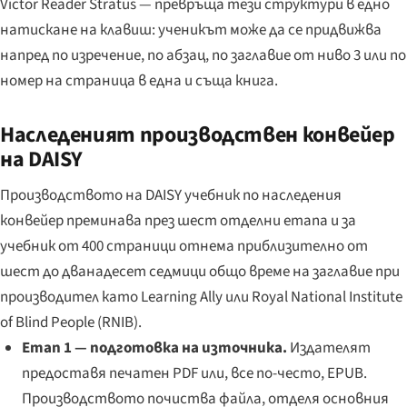
Victor Reader Stratus — превръща тези структури в едно
натискане на клавиш: ученикът може да се придвижва
напред по изречение, по абзац, по заглавие от ниво 3 или по
номер на страница в една и съща книга.
Наследеният производствен конвейер
на DAISY
Производството на DAISY учебник по наследения
конвейер преминава през шест отделни етапа и за
учебник от 400 страници отнема приблизително от
шест до дванадесет седмици общо време на заглавие при
производител като Learning Ally или Royal National Institute
of Blind People (RNIB).
Етап 1 — подготовка на източника.
Издателят
предоставя печатен PDF или, все по-често, EPUB.
Производството почиства файла, отделя основния