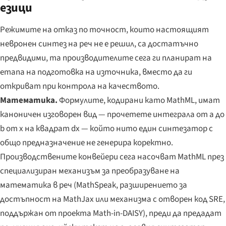
езици
Режимите на отказ по точност, които настоящият
невронен синтез на реч не е решил, са достатъчно
предвидими, та производителите сега ги планират на
етапа на подготовка на източника, вместо да ги
откриват при контрола на качеството.
Математика.
Формулите, кодирани като MathML, имат
каноничен изговорен вид — прочетете интеграла от a до
b от x на квадрат dx — който нито един синтезатор с
общо предназначение не генерира коректно.
Производствените конвейери сега насочват MathML през
специализиран механизъм за преобразуване на
математика в реч (MathSpeak, разширението за
достъпност на MathJax или механизма с отворен код SRE,
поддържан от проекта Math-in-DAISY), преди да предадат