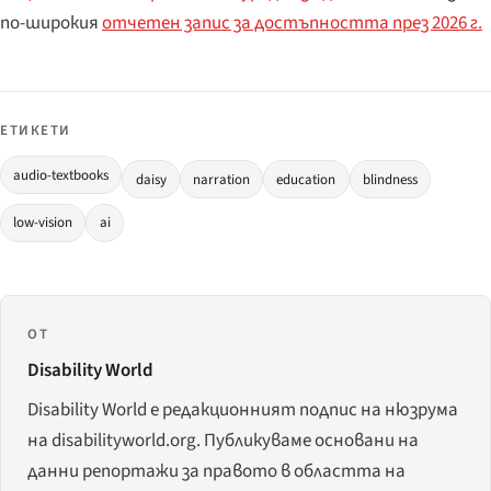
по-широкия
отчетен запис за достъпността през 2026 г.
ЕТИКЕТИ
audio-textbooks
daisy
narration
education
blindness
low-vision
ai
ОТ
Disability World
Disability World е редакционният подпис на нюзрума
на disabilityworld.org. Публикуваме основани на
данни репортажи за правото в областта на