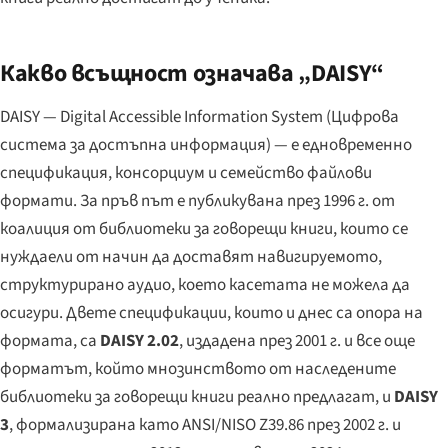
Какво всъщност означава „DAISY“
DAISY — Digital Accessible Information System (Цифрова
система за достъпна информация) — е едновременно
спецификация, консорциум и семейство файлови
формати. За пръв път е публикувана през 1996 г. от
коалиция от библиотеки за говорещи книги, които се
нуждаели от начин да доставят навигируемото,
структурирано аудио, което касетата не можела да
осигури. Двете спецификации, които и днес са опора на
формата, са
DAISY 2.02
, издадена през 2001 г. и все още
форматът, който мнозинството от наследените
библиотеки за говорещи книги реално предлагат, и
DAISY
3
, формализирана като ANSI/NISO Z39.86 през 2002 г. и