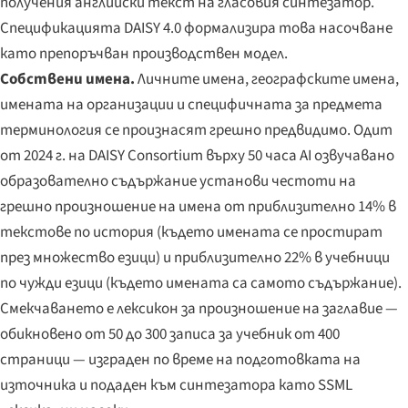
получения английски текст на гласовия синтезатор.
Спецификацията DAISY 4.0 формализира това насочване
като препоръчван производствен модел.
Собствени имена.
Личните имена, географските имена,
имената на организации и специфичната за предмета
терминология се произнасят грешно предвидимо. Одит
от 2024 г. на DAISY Consortium върху 50 часа AI озвучавано
образователно съдържание установи честоти на
грешно произношение на имена от приблизително 14% в
текстове по история (където имената се простират
през множество езици) и приблизително 22% в учебници
по чужди езици (където имената са самото съдържание).
Смекчаването е лексикон за произношение на заглавие —
обикновено от 50 до 300 записа за учебник от 400
страници — изграден по време на подготовката на
източника и подаден към синтезатора като SSML