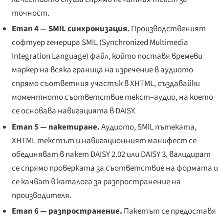
точност.
Етап 4 — SMIL синхронизация.
Производственият
софтуер генерира SMIL (Synchronized Multimedia
Integration Language) файл, който поставя времеви
маркер на всяка граница на изречение в аудиото
спрямо съответния участък в XHTML, създавайки
моментното съответствие текст–аудио, на което
се основава навигацията в DAISY.
Етап 5 — пакетиране.
Аудиото, SMIL пътеката,
XHTML текстът и навигационният манифест се
обединяват в пакет DAISY 2.02 или DAISY 3, валидират
се спрямо проверката за съответствие на формата и
се качват в каталога за разпространение на
производителя.
Етап 6 — разпространение.
Пакетът се предоставя