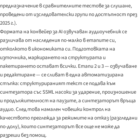
предназначение в сравнителните тестове за слушане,
проведени от изследователски групи по достъпност през
2025 г.).
Формата на конвейер за AI озвучаван аудиоучебник се
различава от наследения по-малко в етапите си,
отколкото в икономиката си. Подготовката на
източника, маркирането на структурата и
пакетирането остават всички. Етапи 2 и 3 — озвучаване
и редактиране — се сливат в една автоматизирана
стъпка: структурираният текст се подава към
синтезатора със SSML насоки за ударение, произношение
и продължителност на паузите, а синтезаторът връща
аудио. След това намален човешки контрол на
качеството преглежда за режимите на отказ (разгледани
по-долу), които синтезаторът все още не може да
разреши без помощ.