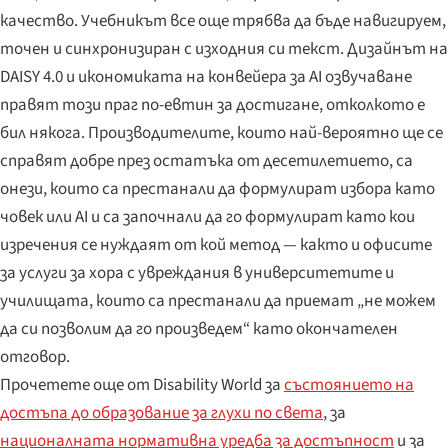
качество. Учебникът все още трябва да бъде навигируем,
точен и синхронизиран с изходния си текст. Дизайнът на
DAISY 4.0 и икономиката на конвейера за AI озвучаване
правят този праг по-евтин за достигане, отколкото е
бил някога. Производителите, които най-вероятно ще се
справят добре през остатъка от десетилетието, са
онези, които са престанали да формулират избора като
човек или AI и са започнали да го формулират като кои
изречения се нуждаят от кой метод — както и офисите
за услуги за хора с увреждания в университетите и
училищата, които са престанали да приемат „не можем
да си позволим да го произведем“ като окончателен
отговор.
Прочетете още от Disability World за
състоянието на
достъпа до образование за глухи по света
, за
националната нормативна уредба за достъпност
и за