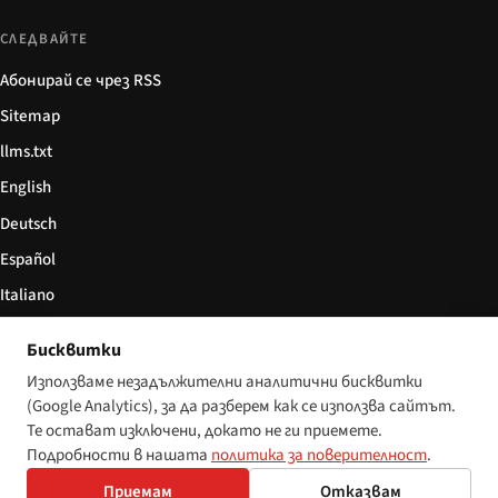
СЛЕДВАЙТЕ
Абонирай се чрез RSS
Sitemap
llms.txt
English
Deutsch
Español
Italiano
Български
Бисквитки
简体中文
Използваме незадължителни аналитични бисквитки
(Google Analytics), за да разберем как се използва сайтът.
Те остават изключени, докато не ги приемете.
Подробности в нашата
политика за поверителност
.
© 2026 Disability World. Всички права запазени.
Настройки за бисквитки
Приемам
Отказвам
English
Deutsch
Español
Italiano
Български
简体中文
Polski
Français
Nederlands