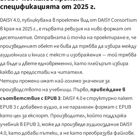
спецификацията от 2025 г.
DAISY 4.0, публикувана в проектен вид от DAISY Consortium
в края на 2025 г., е първата ревизия на ниво формат от
десетилетие. Отправната ѝ точка на проектиране е, че
произведеният обект не бива да трябва да избира между
аудиокнига и книга с текст и изображения — той трябва
да бъде и двете едновременно, като плейърът избира
какво да предостави на читателя.
Четири промени имат най-голямо значение за
производството на учебници. Първо,
привеждане в
съответствие с EPUB 3
: DAISY 4.0 е структурно пакет
EPUB 3 с добавено аудио, а не паралелен формат с EPUB
като цел за експорт. Производител, който поддържа
учебник в EPUB 3, може да произведе аудиоиздание DAISY
4.0, като добави пътеки, а не като преобразува файлове.