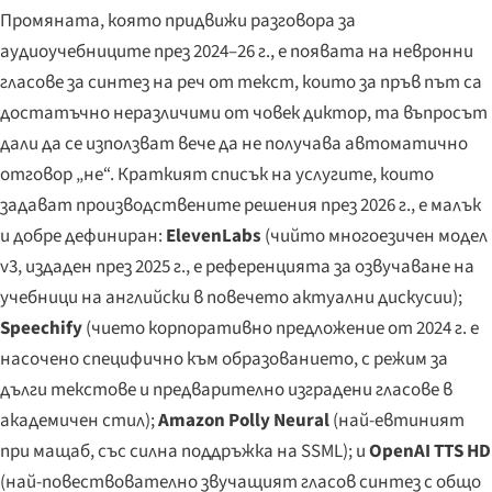
Промяната, която придвижи разговора за
аудиоучебниците през 2024–26 г., е появата на невронни
гласове за синтез на реч от текст, които за пръв път са
достатъчно неразличими от човек диктор, та въпросът
дали да се използват вече да не получава автоматично
отговор „не“. Краткият списък на услугите, които
задават производствените решения през 2026 г., е малък
и добре дефиниран:
ElevenLabs
(чийто многоезичен модел
v3, издаден през 2025 г., е референцията за озвучаване на
учебници на английски в повечето актуални дискусии);
Speechify
(чието корпоративно предложение от 2024 г. е
насочено специфично към образованието, с режим за
дълги текстове и предварително изградени гласове в
академичен стил);
Amazon Polly Neural
(най-евтиният
при мащаб, със силна поддръжка на SSML); и
OpenAI TTS HD
(най-повествователно звучащият гласов синтез с общо