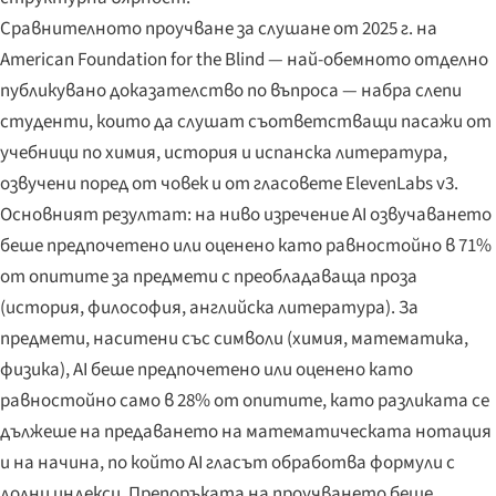
Сравнителното проучване за слушане от 2025 г. на
American Foundation for the Blind — най-обемното отделно
публикувано доказателство по въпроса — набра слепи
студенти, които да слушат съответстващи пасажи от
учебници по химия, история и испанска литература,
озвучени поред от човек и от гласовете ElevenLabs v3.
Основният резултат: на ниво изречение AI озвучаването
беше предпочетено или оценено като равностойно в 71%
от опитите за предмети с преобладаваща проза
(история, философия, английска литература). За
предмети, наситени със символи (химия, математика,
физика), AI беше предпочетено или оценено като
равностойно само в 28% от опитите, като разликата се
дължеше на предаването на математическата нотация
и на начина, по който AI гласът обработва формули с
долни индекси. Препоръката на проучването беше