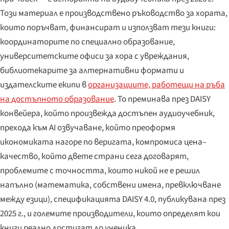
Този материал е производствено ръководство за хората,
които поръчват, финансират и използват тези книги:
координаторите по специално образование,
университетските офиси за хора с увреждания,
библиотекарите за алтернативни формати и
издателските екипи в
организациите, работещи на ръба
на достъпното образование
. То преминава през DAISY
конвейера, който произвежда достъпен аудиоучебник,
прехода към AI озвучаване, който преоформя
икономиката нагоре по веригата, компромиса цена–
качество, който двете страни сега договарят,
проблемите с точността, които никой не е решил
напълно (математика, собствени имена, превключване
между езици), спецификацията DAISY 4.0, публикувана през
2025 г., и големите производители, които определят кои
книги реално достигат до ученика.