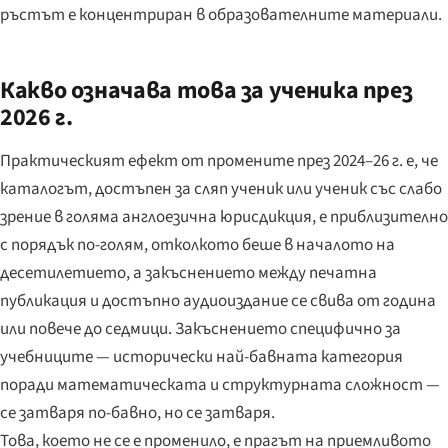
ръстът е концентриран в образователните материали.
Какво означава това за ученика през
2026 г.
Практическият ефект от промените през 2024–26 г. е, че
каталогът, достъпен за сляп ученик или ученик със слабо
зрение в голяма англоезична юрисдикция, е приблизително
с порядък по-голям, отколкото беше в началото на
десетилетието, а закъснението между печатна
публикация и достъпно аудиоиздание се свива от година
или повече до седмици. Закъснението специфично за
учебниците — исторически най-бавната категория
поради математическата и структурната сложност —
се затваря по-бавно, но се затваря.
Това, което не се е променило, е прагът на приемливото