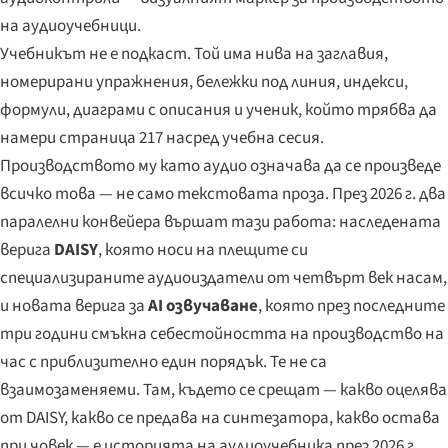
на аудиоучебници.
Учебникът не е подкаст. Той има нива на заглавия,
номерирани упражнения, бележки под линия, индекси,
формули, диаграми с описания и ученик, който трябва да
намери страница 217 насред учебна сесия.
Производството му като аудио означава да се произведе
всичко това — не само текстовата проза. През 2026 г. два
паралелни конвейера вършат тази работа: наследената
верига
DAISY
, която носи на плещите си
специализираните аудиоиздатели от четвърт век насам,
и новата верига за
AI озвучаване
, която през последните
три години смъкна себестойността на производство на
час с приблизително един порядък. Те не са
взаимозаменяеми. Там, където се срещат — какво оцелява
от DAISY, какво се предава на синтезатора, какво остава
при човек — е историята на аудиоучебника през 2026 г.