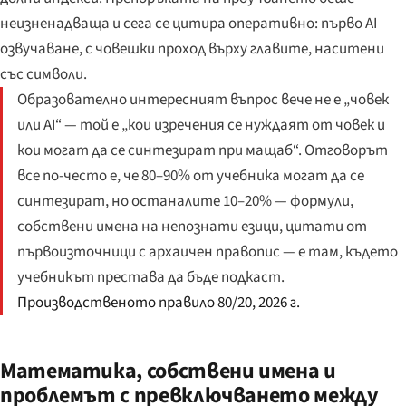
неизненадваща и сега се цитира оперативно: първо AI
озвучаване, с човешки проход върху главите, наситени
със символи.
Образователно интересният въпрос вече не е „човек
или AI“ — той е „кои изречения се нуждаят от човек и
кои могат да се синтезират при мащаб“. Отговорът
все по-често е, че 80–90% от учебника могат да се
синтезират, но останалите 10–20% — формули,
собствени имена на непознати езици, цитати от
първоизточници с архаичен правопис — е там, където
учебникът престава да бъде подкаст.
Производственото правило 80/20, 2026 г.
Математика, собствени имена и
проблемът с превключването между