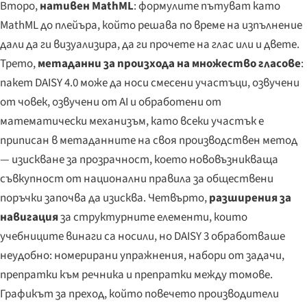
Второ,
нативен MathML
: формулите пътуват като
MathML до плейъра, който решава по време на изпълнение
дали да ги визуализира, да ги прочете на глас или и двете.
Трето,
метаданни за произхода на множество гласове
:
пакет DAISY 4.0 може да носи смесени участъци, озвучени
от човек, озвучени от AI и обработени от
математически механизъм, като всеки участък е
приписан в метаданните на своя производствен метод
— изискване за прозрачност, което нововъзникваща
съвкупност от национални правила за обществени
поръчки започва да изисква. Четвърто,
разширения за
навигация
за структурните елементи, които
учебниците винаги са носили, но DAISY 3 обработваше
неудобно: номерирани упражнения, набори от задачи,
препратки към речника и препратки между томове.
Графикът за преход, който повечето производители