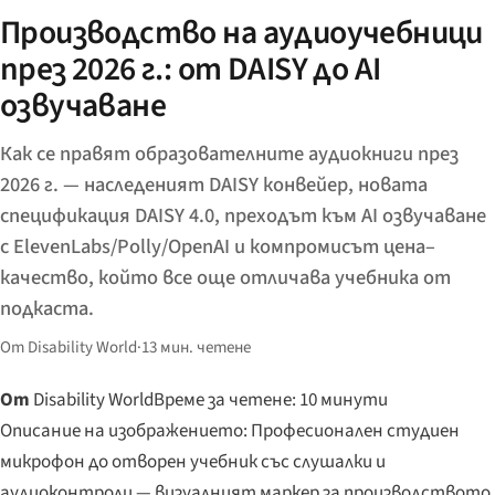
Производство на аудиоучебници
през 2026 г.: от DAISY до AI
озвучаване
Как се правят образователните аудиокниги през
2026 г. — наследеният DAISY конвейер, новата
спецификация DAISY 4.0, преходът към AI озвучаване
с ElevenLabs/Polly/OpenAI и компромисът цена–
качество, който все още отличава учебника от
подкаста.
От Disability World
·
13 мин. четене
От
Disability World
Време за четене: 10 минути
Описание на изображението: Професионален студиен
микрофон до отворен учебник със слушалки и
аудиоконтроли — визуалният маркер за производството