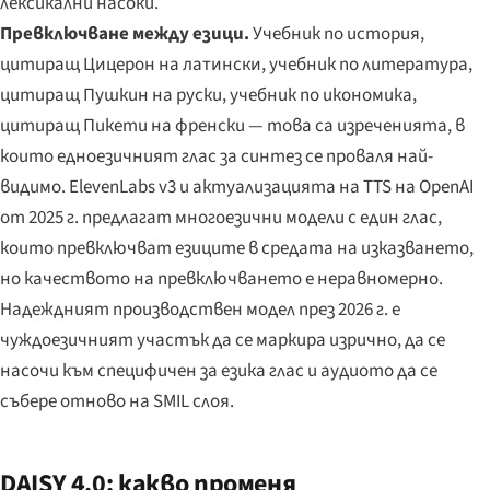
лексикални насоки.
Превключване между езици.
Учебник по история,
цитиращ
Цицерон на латински
, учебник по литература,
цитиращ Пушкин на руски, учебник по икономика,
цитиращ Пикети на френски — това са изреченията, в
които едноезичният глас за синтез се проваля най-
видимо. ElevenLabs v3 и актуализацията на TTS на OpenAI
от 2025 г. предлагат многоезични модели с един глас,
които превключват езиците в средата на изказването,
но качеството на превключването е неравномерно.
Надеждният производствен модел през 2026 г. е
чуждоезичният участък да се маркира изрично, да се
насочи към специфичен за езика глас и аудиото да се
събере отново на SMIL слоя.
DAISY 4.0: какво променя