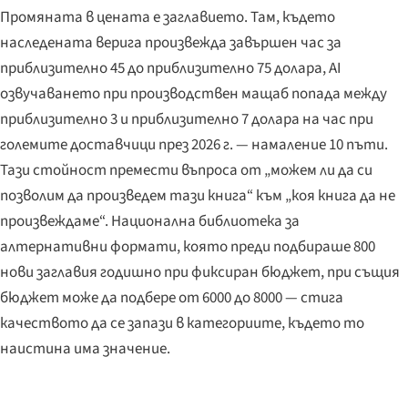
Промяната в цената е заглавието. Там, където
наследената верига произвежда завършен час за
приблизително 45 до приблизително 75 долара, AI
озвучаването при производствен мащаб попада между
приблизително 3 и приблизително 7 долара на час при
големите доставчици през 2026 г. — намаление 10 пъти.
Тази стойност премести въпроса от „можем ли да си
позволим да произведем тази книга“ към „коя книга да не
произвеждаме“. Национална библиотека за
алтернативни формати, която преди подбираше 800
нови заглавия годишно при фиксиран бюджет, при същия
бюджет може да подбере от 6000 до 8000 — стига
качеството да се запази в категориите, където то
наистина има значение.