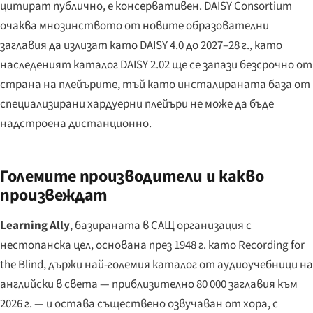
цитират публично, е консервативен. DAISY Consortium
очаква мнозинството от новите образователни
заглавия да излизат като DAISY 4.0 до 2027–28 г., като
наследеният каталог DAISY 2.02 ще се запази безсрочно от
страна на плейърите, тъй като инсталираната база от
специализирани хардуерни плейъри не може да бъде
надстроена дистанционно.
Големите производители и какво
произвеждат
Learning Ally
, базираната в САЩ организация с
нестопанска цел, основана през 1948 г. като Recording for
the Blind, държи най-големия каталог от аудиоучебници на
английски в света — приблизително 80 000 заглавия към
2026 г. — и остава съществено озвучаван от хора, с