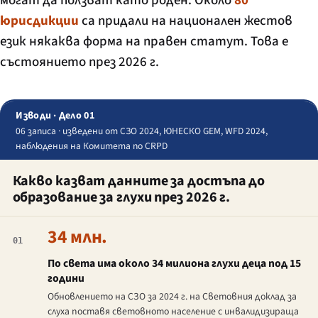
могат да ползват като роден. Около
80
юрисдикции
са придали на национален жестов
език някаква форма на правен статут. Това е
състоянието през 2026 г.
Изводи · Дело 01
06 записа · изведени от СЗО 2024, ЮНЕСКО GEM, WFD 2024,
наблюдения на Комитета по CRPD
Какво казват данните за достъпа до
образование за глухи през 2026 г.
34 млн.
01
По света има около 34 милиона глухи деца под 15
години
Обновлението на СЗО за 2024 г. на Световния доклад за
слуха поставя световното население с инвалидизираща