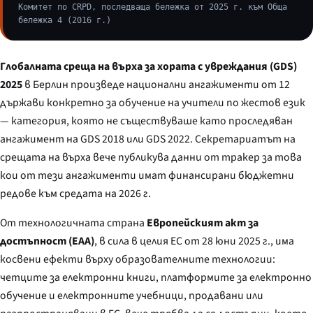
Комитет по CRPD, последваща бележка от 2025 г. към Обща
бележка 4 (2016 г.)
Глобалната среща на върха за хората с увреждания (GDS)
2025
в Берлин произведе национални ангажименти от 12
държави конкретно за обучение на учители по жестов език
— категория, която не съществуваше като проследяван
ангажимент на GDS 2018 или GDS 2022. Секретариатът на
срещата на върха вече публикува данни от тракер за това
кои от тези ангажименти имат финансирани бюджетни
редове към средата на 2026 г.
От технологичната страна
Европейският акт за
достъпност (EAA)
, в сила в целия ЕС от 28 юни 2025 г., има
косвени ефекти върху образователните технологии:
четците за електронни книги, платформите за електронно
обучение и електронните учебници, продавани или