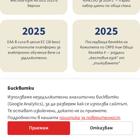
жестов език на GDS 2025 в
ЮНЕСКО за 2024 г. — първи
Берлин
набор данни по обща скала
2025
2025
EAA в сила в целия ЕС (28 юни)
Последваща бележка на
— достъпните платформи за
Комитета по CRPD към Обща
електронно обучение вече са
бележка 4 — раздели
задължителни
„жестовия език“ от
„тълкуването“
Бисквитки
Използваме незадължителни аналитични бисквитки
Какво 2026 г. все още пропуска
(Google Analytics), за да разберем как се използва сайтът.
Те остават изключени, докато не ги приемете.
Подробности в нашата
политика за поверителност
.
Четири структурни празноти няма да се затворят сами.
Приемам
Отказвам
01 · Потокът от учители