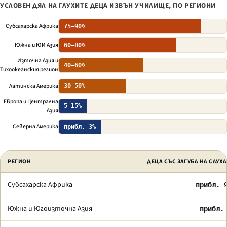
УСЛОВЕН ДЯЛ НА ГЛУХИТЕ ДЕЦА ИЗВЪН УЧИЛИЩЕ, ПО РЕГИОНИ
Субсахарска Африка
75–90%
Южна и ЮИ Азия
60–80%
Източна Азия и
40–60%
Тихоокеанския регион
Латинска Америка
30–50%
Европа и Централна
5–15%
Азия
Северна Америка
прибл. 3%
Избрани показатели за достъпа до образование за глухи по региони.
РЕГИОН
ДЕЦА СЪС ЗАГУБА НА СЛУХА
Субсахарска Африка
прибл. 
Южна и Югоизточна Азия
прибл.