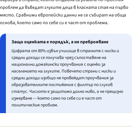
проблем да въведат глухите деца в класната стая на първо
място. Сравними европейски данни не се събират на обща
основа, което само по себе си е част от проблема.
Защо оценката е порядък, а не преброяване
Цифрата от 80% извън училище в страните с ниски и
средни доходи се получава чрез съпоставяне на
национални домакински проучвания с оценки за
населението на глухите. Повечето страни с ниски и
средни доходи изобщо не провеждат проучвания за
образователните постижения с филтър по слухов
статус. Числото е защитимо долно ниво, а не прецизно
измерване — което само по себе си е част от
политическия проблем.