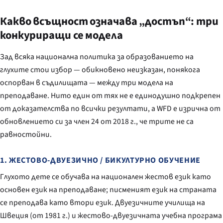
Какво всъщност означава „достъп“: три
конкуриращи се модела
Зад всяка национална политика за образованието на
глухите стои избор — обикновено неизказан, понякога
оспорван в съдилищата — между три модела на
преподаване. Нито един от тях не е единодушно подкрепен
от доказателства по всички резултати, а WFD е изрична от
обновлението си за член 24 от 2018 г., че трите не са
равностойни.
1. ЖЕСТОВО-ДВУЕЗИЧНО / БИКУЛТУРНО ОБУЧЕНИЕ
Глухото дете се обучава на национален жестов език като
основен език на преподаване; писменият език на страната
се преподава като втори език. Двуезичните училища на
Швеция (от 1981 г.) и жестово-двуезичната учебна програма