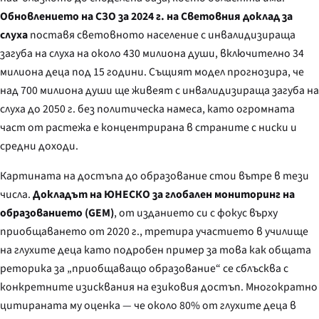
Обновлението на СЗО за 2024 г. на Световния доклад за
слуха
поставя световното население с инвалидизираща
загуба на слуха на около 430 милиона души, включително 34
милиона деца под 15 години. Същият модел прогнозира, че
над 700 милиона души ще живеят с инвалидизираща загуба на
слуха до 2050 г. без политическа намеса, като огромната
част от растежа е концентрирана в страните с ниски и
средни доходи.
Картината на достъпа до образование стои вътре в тези
числа.
Докладът на ЮНЕСКО за глобален мониторинг на
образованието (GEM)
, от изданието си с фокус върху
приобщаването от 2020 г., третира участието в училище
на глухите деца като подробен пример за това как общата
реторика за „приобщаващо образование“ се сблъсква с
конкретните изисквания на езиковия достъп. Многократно
цитираната му оценка — че около 80% от глухите деца в