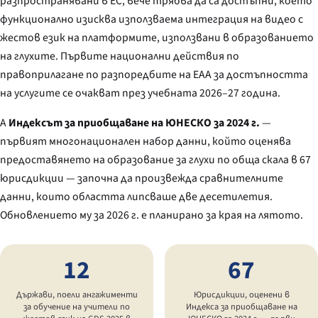
разпространявани в ЕС, вече трябва да са достъпни, което
функционално изисква използваема интеграция на видео с
жестов език на платформите, използвани в образованието
на глухите. Първите национални действия по
правоприлагане по разпоредбите на EAA за достъпността
на услугите се очакват през учебната 2026–27 година.
А
Индексът за приобщаване на ЮНЕСКО за 2024 г.
—
първият многонационален набор данни, който оценява
предоставянето на образование за глухи по обща скала в 67
юрисдикции — започна да произвежда сравнителните
данни, които областта липсваше две десетилетия.
Обновлението му за 2026 г. е планирано за края на лятото.
12
67
Държави, поели ангажименти
Юрисдикции, оценени в
за обучение на учители по
Индекса за приобщаване на