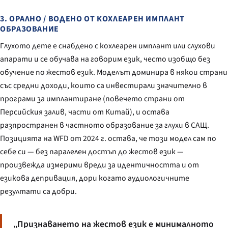
3. ОРАЛНО / ВОДЕНО ОТ КОХЛЕАРЕН ИМПЛАНТ
ОБРАЗОВАНИЕ
Глухото дете е снабдено с кохлеарен имплант или слухови
апарати и се обучава на говорим език, често изобщо без
обучение по жестов език. Моделът доминира в някои страни
със средни доходи, които са инвестирали значително в
програми за имплантиране (повечето страни от
Персийския залив, части от Китай), и остава
разпространен в частното образование за глухи в САЩ.
Позицията на WFD от 2024 г. остава, че този модел сам по
себе си — без паралелен достъп до жестов език —
произвежда измерими вреди за идентичността и от
езикова депривация, дори когато аудиологичните
резултати са добри.
„Признаването на жестов език е минималното