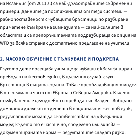
на Исландия (от 2011 г.) са най-дълготрайните съвременни
примери. Данните за постиженията от тези системи —
равнопоставеност с чуващите връстници по разбиране
при четене към края на гимназията — са най-силните в
областта и са препоръчителната подразбираща се опция на
WFD за всяка страна с достатъчно предлагане на учители.
2. МАСОВО ОБУЧЕНИЕ С ТЪЛКУВАНЕ И ПОДКРЕПА
Глухото дете посещава училище за чуващи с квалифициран
преводач на жестов език и, в идеалния случай, глухи
връстници в същата година. Това е преобладаващият модел
в по-голямата част от Европа и Северна Америка. Където
тълкуването е целодневно и преводачът владее свободно
домашния диалект на детето в националния жестов език,
резултатите могат да съответстват на двуезичния
модел; където то е частично, споделено или липсва —
документираната норма — резултатите спадат рязко.