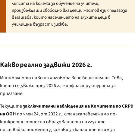
липсата на колежи за обучение на учители,
произвеждащи свободно владеещи жестов език педагози
в мащаба, който населението на глухите деца в
училищна възраст изисква.
Какво реално задвижи 2026 г.
Минималното ниво на договора вече беше налице. Това,
което се движи през 2026 г., е инфраструктурата за
прилагане.
Текущите
заключителни наблюдения на Комитета по CRPD
на ООН
по член 24, от 2022 г., станаха забележимо по-
конкретни относно образованието на глухите —
посочвайки поименно държави за капацитета им за