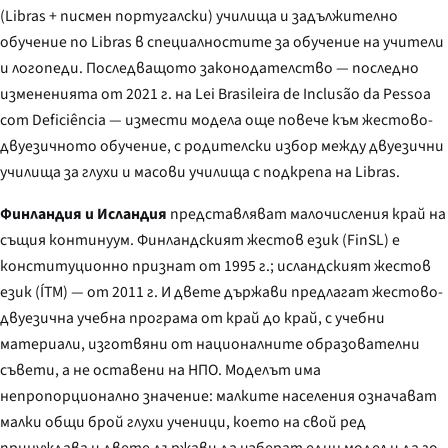
(Libras + писмен португалски) училища и задължително
обучение по Libras в специалностите за обучение на учители
и логопеди. Последващото законодателство — последно
измененията от 2021 г. на Lei Brasileira de Inclusão da Pessoa
com Deficiência — измести модела още повече към жестово-
двуезичното обучение, с родителски избор между двуезични
училища за глухи и масови училища с подкрепа на Libras.
Финландия и Исландия
представляват малочисления край на
същия континуум. Финландският жестов език (FinSL) е
конституционно признат от 1995 г.; исландският жестов
език (ÍTM) — от 2011 г. И двете държави предлагат жестово-
двуезична учебна програма от край до край, с учебни
материали, изготвяни от националните образователни
съвети, а не оставени на НПО. Моделът има
непропорционално значение: малките населения означават
малки общи брой глухи ученици, което на свой ред
принуждава и двете държави да изберат един модел и да го