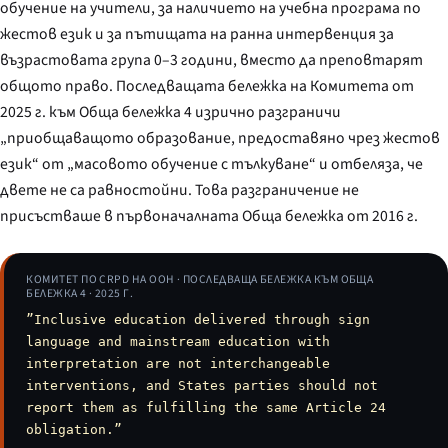
обучение на учители, за наличието на учебна програма по
жестов език и за пътищата на ранна интервенция за
възрастовата група 0–3 години, вместо да преповтарят
общото право. Последващата бележка на Комитета от
2025 г. към Обща бележка 4 изрично разграничи
„приобщаващото образование, предоставяно чрез жестов
език“ от „масовото обучение с тълкуване“ и отбеляза, че
двете не са равностойни. Това разграничение не
присъстваше в първоначалната Обща бележка от 2016 г.
КОМИТЕТ ПО CRPD НА ООН · ПОСЛЕДВАЩА БЕЛЕЖКА КЪМ ОБЩА
БЕЛЕЖКА 4 · 2025 Г.
”Inclusive education delivered through sign
language and mainstream education with
interpretation are not interchangeable
interventions, and States parties should not
report them as fulfilling the same Article 24
obligation.”