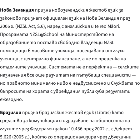
Нова Зеландия
призна новозеландския жестов език за
законово признат официален език на Нова Зеландия през
2006 г. (NZSL Act, S.6), наред с английския и te reo Māori.
Програмата NZSL@School на Министерството на
образованието поставя свободно владеещи NZSL
помощници в масовите училища, посещавани от глухи
ученици, с централно финансиране, а не по преценка на
отделните училища. Системата не е перфектна — селските
назначения все още разчитат на пътуващи специалисти —
но правното минимално ниво е недвусмислено и Службата по
въпросите на хората с увреждания публикува резултати
ежегодно.
Бразилия
призна бразилския жестов език (Libras) като
средство за комуникация и изразяване на общността на
глухите чрез Федерален закон 10.436 през 2002 г., с Декрет
5.626 (2005 г.), който го операционализира чрез двуезични