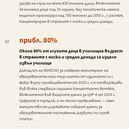
загуба на слуха на около 430 милиона души, включително
34 милиона деца под 15 години. Без политическа намеса
моделът прогнозира над 700 милиона до 2050 г., с растеж,
концентриран в страните с ниски и средни доходи.
прибл. 80%
02
Около 80% от глухите деца в училищна възраст
в страните с ниски и средни доходи са изцяло
извън училище
Докладът на ЮНЕСКО за глобален мониторинг на
образованието носи тази оценка от изданието си с
фокус върху приобщаването от 2020 г. и я потвърждава
във всяка следваща годишна концептуална бележка,
включително във входните данни за ЦУР 4 от 2024 г.
Цифрата е порядък, а не точно преброяване — само
малцинство от държавите събират данни за
образователните постижения, разбити по слухов
статус.