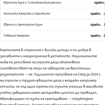
Източна Азия и Тихоокеанския регион
прибл
Латинска Америка и Карибите
прибл. 
Европа и Централна Азия
прибл. 
Северна Америка
прибл. 
Картината в страните с високи доходи е по-добра в
заглавията и нееднозначна в детайлите. Националните
нива на записване на глухите деца обикновено
съответстват на тези на чуващите им връстници;
резултатите — не. Годишното проучване на САЩ за 2024 г.
на глухите и трудночуващите деца и младежи например
отчита, че под една трета от глухите ученици в масовите
учебни заведения имат целодневен достъп до преводач,
квалифициран по езика на преподаване — структурна
бариера в страни, които отдавна са решили по-простия