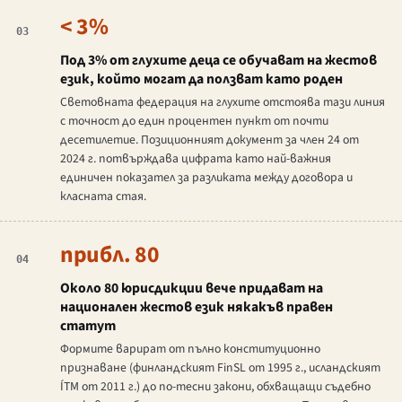
< 3%
03
Под 3% от глухите деца се обучават на жестов
език, който могат да ползват като роден
Световната федерация на глухите отстоява тази линия
с точност до един процентен пункт от почти
десетилетие. Позиционният документ за член 24 от
2024 г. потвърждава цифрата като най-важния
единичен показател за разликата между договора и
класната стая.
прибл. 80
04
Около 80 юрисдикции вече придават на
национален жестов език някакъв правен
статут
Формите варират от пълно конституционно
признаване (финландският FinSL от 1995 г., исландският
ÍTM от 2011 г.) до по-тесни закони, обхващащи съдебно