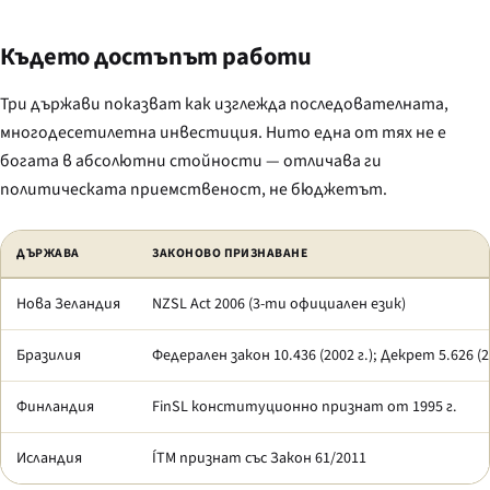
Където достъпът работи
Три държави показват как изглежда последователната,
многодесетилетна инвестиция. Нито една от тях не е
богата в абсолютни стойности — отличава ги
политическата приемственост, не бюджетът.
Сравнение на държави с работещи системи за образование на глухи
ДЪРЖАВА
ЗАКОНОВО ПРИЗНАВАНЕ
Нова Зеландия
NZSL Act 2006 (3-ти официален език)
Бразилия
Федерален закон 10.436 (2002 г.); Декрет 5.626 (2
Финландия
FinSL конституционно признат от 1995 г.
Исландия
ÍTM признат със Закон 61/2011