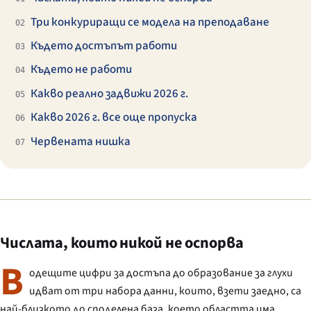
Три конкуриращи се модела на преподаване
02
Където достъпът работи
03
Където не работи
04
Какво реално задвижи 2026 г.
05
Какво 2026 г. все още пропуска
06
Червената нишка
07
Числата, които никой не оспорва
В
одещите цифри за достъпа до образование за глухи
идват от три набора данни, които, взети заедно, са
най-близкото до споделена база, което областта има.