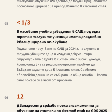
тълкуване, обучение или достъп до медии. Признаването
постоянно изпреварва преподаването в класната стая.
< 1/3
05
В масовите учебни заведения в САЩ под една
трета от глухите ученици имат целодневно
квалифицирано тълкуване
Годишното проучване на САЩ за 2024 г. на глухите и
трудночуващите деца и младежи документира
структурната разлика в системите с високи доходи,
които отдавна са решили по-простия проблем да
въведат глухите деца в класната стая. Сравними
европейски данни не се събират на обща основа — което
само по себе си е част от проблема.
12
06
Дванадесет държави поеха ангажименти за
обучение на учители по жестов език на GDS 2025