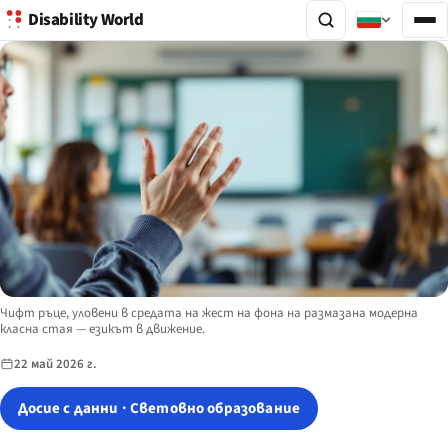
Disability World
Image description:
Чифт ръце, уловени в средата на жест на фона на размазана модерна
класна стая — езикът в движение.
22 май 2026 г.
Досие с данни · Световно образование