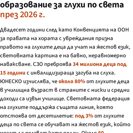
образование за глухи по света
през 2026 г.
Двадесет години след като Конвенцията на ООН
за правата на хората с увреждания призна
правото на глухите деца да учат на жестов език,
световната картина е на бавно, неравномерно
наваксване. СЗО преброява
34 милиона деца под
15 години
с инвалидизираща загуба на слуха.
ЮНЕСКО изчислява, че
около 80%
от глухите деца
в училищна възраст в страните с ниски и средни
доходи са извън училище. Световната федерация
на глухите поддържа същата линия, която
отстоява от десетилетие:
под 3%
от глухите
деца по света се обучават на жестов език, който