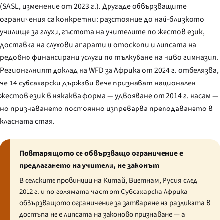
(SASL, изменение от 2023 г.). Другаде обвързващите
ограничения са конкретни: разстояние до най-близкото
училище за глухи, гъстота на учителите по жестов език,
доставка на слухови апарати и отоскопи и липсата на
редовно финансирани услуги по тълкуване на ниво гимназия.
Регионалният доклад на WFD за Африка от 2024 г. отбелязва,
че 14 субсахарски държави вече признават национален
жестов език в някаква форма — удвояване от 2014 г. насам —
но признаването постоянно изпреварва преподаването в
класната стая.
Повтарящото се обвързващо ограничение е
предлагането на учители, не законът
В селските провинции на Китай, Виетнам, Русия след
2012 г. и по-голямата част от Субсахарска Африка
обвързващото ограничение за затваряне на разликата в
достъпа не е липсата на законово признаване — а