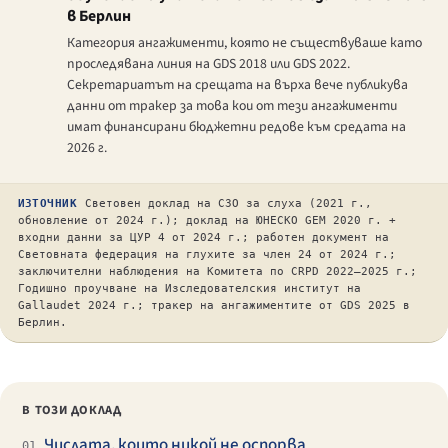
в Берлин
Категория ангажименти, която не съществуваше като
проследявана линия на GDS 2018 или GDS 2022.
Секретариатът на срещата на върха вече публикува
данни от тракер за това кои от тези ангажименти
имат финансирани бюджетни редове към средата на
2026 г.
ИЗТОЧНИК
Световен доклад на СЗО за слуха (2021 г.,
обновление от 2024 г.); доклад на ЮНЕСКО GEM 2020 г. +
входни данни за ЦУР 4 от 2024 г.; работен документ на
Световната федерация на глухите за член 24 от 2024 г.;
заключителни наблюдения на Комитета по CRPD 2022–2025 г.;
Годишно проучване на Изследователския институт на
Gallaudet 2024 г.; тракер на ангажиментите от GDS 2025 в
Берлин.
В ТОЗИ ДОКЛАД
Числата, които никой не оспорва
01