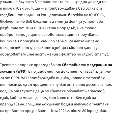
училищна възраст в страните с ниски и средни доходи са
изцяло извън училище — е потвърждавана във всяка от
следващите годишни концептуални бележки на ЮНЕСКО,
включително във входните данни за Цел 4 за устойчиво
развитие от 2024 г. Оценката е порядък, а не точно
преброяване, защото основополагащите проучвания,
които са я произвели, сами по себе си са непълни: само
малцинство от държавите изобщо събират данни за
образователните постижения с филтър по слухов статус.
Третата опора се проследява от
Световната федерация на
глухите (WFD)
. В позиционния си документ от 2024 г. за член
24 от CRPD WFD потвърждава оценка, която отстоява с
точност до един процентен пункт от почти десетилетие:
под 3% от глухите деца по света се обучават на жестов
език, който могат да ползват като основен език на
преподаване. Същият документ води и текущо отчитане
на правното признаване — към 2024 г. около 80 юрисдикции