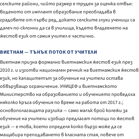
селските райони, чийто размер е труден за оценка отвън:
воденото от имплант образование преобладава в
градовете от първи ред, докато селските глухи ученици са
далеч по-склонни да са в училища, където владеенето на
жестов език от самия учител е частично.
ВИЕТНАМ — ТЪНЪК ПОТОК ОТ УЧИТЕЛИ
Виетнам призна формално виетнамския жестов език през
2010 г. и изготви национален речник на виетнамския жестов
език, но капацитетът за обучение на учители остава
обвързващо ограничение. УНИЦЕФ и виетнамското
Министерство на образованието и обучението проведоха
няколко кръга обучения по време на работа от 2017 г.;
основополагащата разлика — само малък брой колежи за
обучение на учители изобщо предлагат потоци по жестов
език — е това, което определя колко бързо може да се
мащабира преподаването в класната стая, повече от