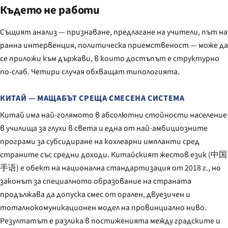
Където не работи
Същият анализ — признаване, предлагане на учители, път на
ранна интервенция, политическа приемственост — може да
се приложи към държави, в които достъпът е структурно
по-слаб. Четири случая обхващат типологията.
КИТАЙ — МАЩАБЪТ СРЕЩА СМЕСЕНА СИСТЕМА
Китай има най-голямото в абсолютни стойности население
в училища за глухи в света и една от най-амбициозните
програми за субсидиране на кохлеарни импланти сред
страните със средни доходи. Китайският жестов език (中国
手语) е обект на национална стандартизация от 2018 г., но
законът за специалното образование на страната
продължава да допуска смес от орален, двуезичен и
тоталнокомуникационен модел на провинциално ниво.
Резултатът е разлика в постиженията между градските и