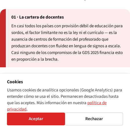
01 · La cartera de docentes
En casi todos los países con provisión débil de educación para
sordos, el factor limitante no es la ley ni el currículo — es la
ausencia de centros de formación del profesorado que
produzcan docentes con fluidez en lengua de signos a escala.
Casi ninguno de los compromisos de la GDS 2025 financia esto
en proporción a la brecha.
Cookies
02 · La ventana de intervención temprana de 0 a 3 años
Usamos cookies de analítica opcionales (Google Analytics) para
La exposición a la lengua de signos en los tres primeros años
entender cómo se usa el sitio. Permanecen desactivadas hasta
de vida es el predictor más sólido de los resultados lingüísticos
que las aceptes. Más información en nuestra
política de
a lo largo de la vida para los niños sordos. Los programas
privacidad
.
públicos de intervención temprana que realmente
proporcionan esto — en lugar de derivar a las familias a
Aceptar
Rechazar
terapia del habla privada — están concentrados en menos de