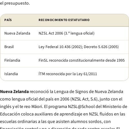
el presupuesto.
Comparación de países con sistemas de educación para sordos que funcio
PAÍS
RECONOCIMIENTO ESTATUTARIO
Nueva Zelanda
NZSL Act 2006 (3.ª lengua oficial)
Brasil
Ley Federal 10.436 (2002); Decreto 5.626 (2005)
Finlandia
FinSL reconocida constitucionalmente desde 1995
Islandia
ÍTM reconocida por la Ley 61/2011
Nueva Zelanda
reconoció la Lengua de Signos de Nueva Zelanda
como lengua oficial del país en 2006 (NZSL Act, S.6), junto con el
inglés y el te reo Māori. El programa NZSL@School del Ministerio de
Educación coloca auxiliares de aprendizaje en NZSL fluidos en las
escuelas ordinarias a las que asisten alumnos sordos, con
financiación central y no a discreción de cada centro escolar. El