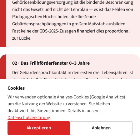
Gehörlosenbildungsversorgung ist die bindende Beschränkung
nicht das Gesetz und nicht der Lehrplan — es ist das Fehlen von
Pädagogischen Hochschulen, die fließende
Gebärdensprachpädagogen in großem Maßstab ausbilden.
Fast keine der GDS-2025-Zusagen finanziert dies proportional
zur Lücke.
02 · Das Frühförderfenster 0–3 Jahre
Der Gebärdensprachkontakt in den ersten drei Lebensjahren ist
der stärkste Prädiktor für lebenslange Sprachergebnisse bei
gehörlosen Kindern. Öffentliche Frühförderprogramme, die
Cookies
dies tatsächlich liefern — statt Familien an private
Wir verwenden optionale Analyse-Cookies (Google Analytics),
Sprachtherapie zu verweisen —, sind auf weniger als einem
um die Nutzung der Website zu verstehen. Sie bleiben
Dutzend Länder konzentriert.
deaktiviert, bis Sie zustimmen. Details in unserer
Datenschutzerklärung
.
Akzeptieren
Ablehnen
03 · Taubblinde Kinder im Besonderen