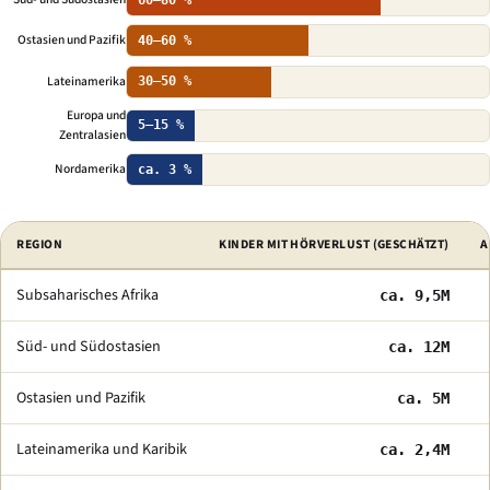
Ostasien und Pazifik
40–60 %
Lateinamerika
30–50 %
Europa und
5–15 %
Zentralasien
Nordamerika
ca. 3 %
Ausgewählte Indikatoren des Zugangs zur Gehörlosenbildung nach Region
REGION
KINDER MIT HÖRVERLUST (GESCHÄTZT)
A
Subsaharisches Afrika
ca. 9,5M
Süd- und Südostasien
ca. 12M
Ostasien und Pazifik
ca. 5M
Lateinamerika und Karibik
ca. 2,4M