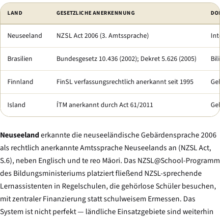
Vergleich von Ländern mit funktionierenden Systemen der Gehörlosenbild
LAND
GESETZLICHE ANERKENNUNG
DO
Neuseeland
NZSL Act 2006 (3. Amtssprache)
In
Brasilien
Bundesgesetz 10.436 (2002); Dekret 5.626 (2005)
Bil
Finnland
FinSL verfassungsrechtlich anerkannt seit 1995
Ge
Island
ÍTM anerkannt durch Act 61/2011
Ge
Neuseeland
erkannte die neuseeländische Gebärdensprache 2006
als rechtlich anerkannte Amtssprache Neuseelands an (NZSL Act,
S.6), neben Englisch und te reo Māori. Das NZSL@School-Programm
des Bildungsministeriums platziert fließend NZSL-sprechende
Lernassistenten in Regelschulen, die gehörlose Schüler besuchen,
mit zentraler Finanzierung statt schulweisem Ermessen. Das
System ist nicht perfekt — ländliche Einsatzgebiete sind weiterhin