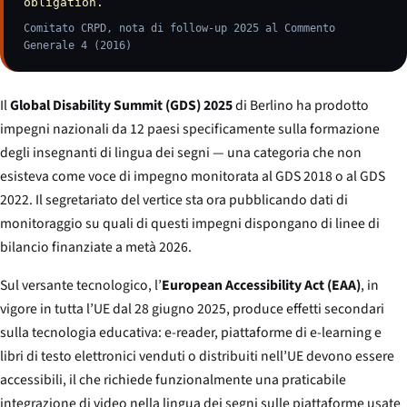
obligation.”
Comitato CRPD, nota di follow-up 2025 al Commento
Generale 4 (2016)
Il
Global Disability Summit (GDS) 2025
di Berlino ha prodotto
impegni nazionali da 12 paesi specificamente sulla formazione
degli insegnanti di lingua dei segni — una categoria che non
esisteva come voce di impegno monitorata al GDS 2018 o al GDS
2022. Il segretariato del vertice sta ora pubblicando dati di
monitoraggio su quali di questi impegni dispongano di linee di
bilancio finanziate a metà 2026.
Sul versante tecnologico, l’
European Accessibility Act (EAA)
, in
vigore in tutta l’UE dal 28 giugno 2025, produce effetti secondari
sulla tecnologia educativa: e-reader, piattaforme di e-learning e
libri di testo elettronici venduti o distribuiti nell’UE devono essere
accessibili, il che richiede funzionalmente una praticabile
integrazione di video nella lingua dei segni sulle piattaforme usate