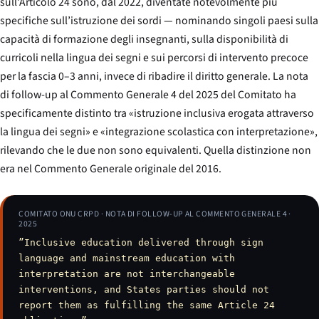
sull’Articolo 24 sono, dal 2022, diventate notevolmente più
specifiche sull’istruzione dei sordi — nominando singoli paesi sulla
capacità di formazione degli insegnanti, sulla disponibilità di
curricoli nella lingua dei segni e sui percorsi di intervento precoce
per la fascia 0–3 anni, invece di ribadire il diritto generale. La nota
di follow-up al Commento Generale 4 del 2025 del Comitato ha
specificamente distinto tra «istruzione inclusiva erogata attraverso
la lingua dei segni» e «integrazione scolastica con interpretazione»,
rilevando che le due non sono equivalenti. Quella distinzione non
era nel Commento Generale originale del 2016.
COMITATO ONU CRPD · NOTA DI FOLLOW-UP AL COMMENTO GENERALE 4 ·
2025
”Inclusive education delivered through sign
language and mainstream education with
interpretation are not interchangeable
interventions, and States parties should not
report them as fulfilling the same Article 24