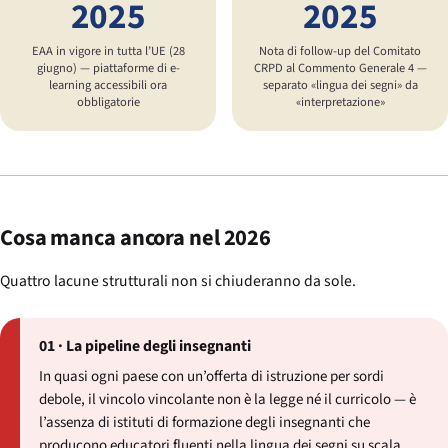
2025
2025
EAA in vigore in tutta l’UE (28
Nota di follow-up del Comitato
giugno) — piattaforme di e-
CRPD al Commento Generale 4 —
learning accessibili ora
separato «lingua dei segni» da
obbligatorie
«interpretazione»
Cosa manca ancora nel 2026
Quattro lacune strutturali non si chiuderanno da sole.
01 · La pipeline degli insegnanti
In quasi ogni paese con un’offerta di istruzione per sordi
debole, il vincolo vincolante non è la legge né il curricolo — è
l’assenza di istituti di formazione degli insegnanti che
producono educatori fluenti nella lingua dei segni su scala.