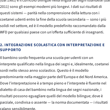
(dal 1981) e il curricolo bilingue nella lingua dei segni islandese (dal
2011) sono gli esempi moderni più longevi. I dati sui risultati di
questi sistemi — parità nella comprensione della lettura con i
coetanei udenti entro la fine della scuola secondaria — sono i più
solidi nel settore, ed è il modello predefinito raccomandato dalla
WFD per qualsiasi paese con un’offerta sufficiente di insegnanti.
2. INTEGRAZIONE SCOLASTICA CON INTERPRETAZIONE E
SUPPORTO
Il bambino sordo frequenta una scuola per udenti con un
interprete qualificato nella lingua dei segni e, idealmente, coetanei
sordi nello stesso anno scolastico. Questo è il modello
predominante nella maggior parte dell’Europa e del Nord America.
Dove l’interpretazione è a tempo pieno e l’interprete è fluente nel
dialetto di casa del bambino nella lingua dei segni nazionale, i
risultati possono eguagliare quelli del modello bilingue; dove è
parziale, condivisa o assente — la norma documentata — i risultati
calano sensibilmente.