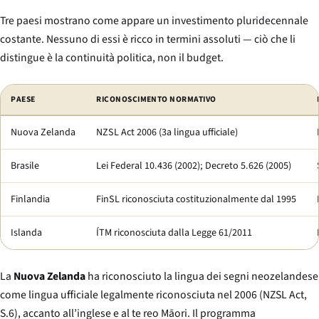
Tre paesi mostrano come appare un investimento pluridecennale
costante. Nessuno di essi è ricco in termini assoluti — ciò che li
distingue è la continuità politica, non il budget.
Confronto tra paesi con sistemi di istruzione per sordi funzionanti.
PAESE
RICONOSCIMENTO NORMATIVO
Nuova Zelanda
NZSL Act 2006 (3a lingua ufficiale)
Brasile
Lei Federal 10.436 (2002); Decreto 5.626 (2005)
Finlandia
FinSL riconosciuta costituzionalmente dal 1995
Islanda
ÍTM riconosciuta dalla Legge 61/2011
La
Nuova Zelanda
ha riconosciuto la lingua dei segni neozelandese
come lingua ufficiale legalmente riconosciuta nel 2006 (NZSL Act,
S.6), accanto all’inglese e al te reo Māori. Il programma