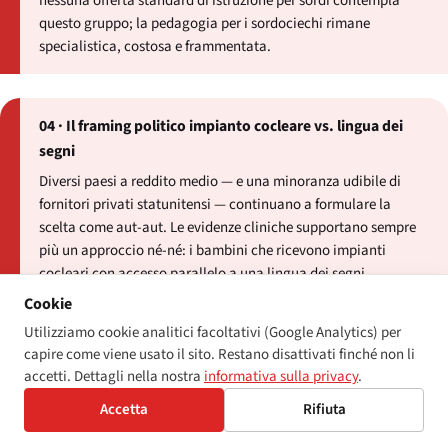
nessuna offerta standard di istruzione per sordi contempla
questo gruppo; la pedagogia per i sordociechi rimane
specialistica, costosa e frammentata.
04 · Il framing politico impianto cocleare vs. lingua dei
segni
Diversi paesi a reddito medio — e una minoranza udibile di
fornitori privati statunitensi — continuano a formulare la
scelta come aut-aut. Le evidenze cliniche supportano sempre
più un approccio né-né: i bambini che ricevono impianti
cocleari con accesso parallelo a una lingua dei segni
nazionale superano i coetanei con solo impianto nella
Cookie
maggior parte delle misure di esito linguistico e identitario che
Utilizziamo cookie analitici facoltativi (Google Analytics) per
il settore monitora.
capire come viene usato il sito. Restano disattivati finché non li
accetti. Dettagli nella nostra
informativa sulla privacy
.
Accetta
Rifiuta
Come appare una buona politica nel 2026