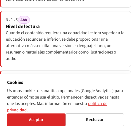
AAA
3.1.5
Nivel de lectura
Cuando el contenido requiere una capacidad lectora superior a la
educación secundaria inferior, se debe proporcionar una
alternativa más sencilla: una versión en lenguaje llano, un
resumen o materiales complementarios como ilustraciones o
audio.
AAA
3.1.6
Cookies
Pronunciación
Usamos cookies de analítica opcionales (Google Analytics) para
Cuando el significado de una palabra depende de su
entender cómo se usa el sitio. Permanecen desactivadas hasta
pronunciación y la pronunciación correcta no resulta evidente por
que las aceptes. Más información en nuestra
política de
el contexto, se debe proporcionar un mecanismo que exponga la
privacidad
.
pronunciación: escritura fonética, audio o un enlace a una guía.
Aceptar
Rechazar