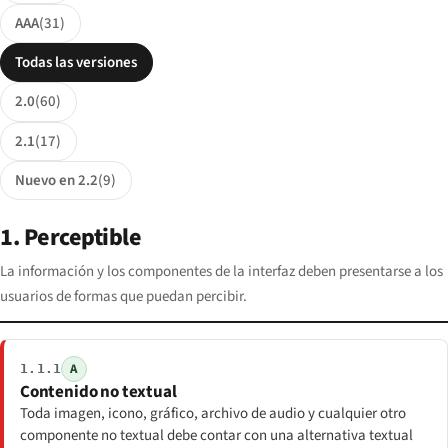
AAA
(31)
Filtrar por versión de WCAG
Todas las versiones
2.0
(60)
2.1
(17)
Nuevo en 2.2
(9)
1. Perceptible
La información y los componentes de la interfaz deben presentarse a los
usuarios de formas que puedan percibir.
A
1.1.1
Contenido no textual
Toda imagen, icono, gráfico, archivo de audio y cualquier otro
componente no textual debe contar con una alternativa textual