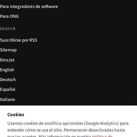
Para integradores de software
Para ONG
SEGUIR
Suscribirse por RSS
Sitemap
llms.txt
English
Deutsch
Español
Italiano
Български
Cookies
简体中文
Usamos cookies de analítica opcionales (Google Analytics) para
entender cómo se usa el sitio. Permanecen desactivadas hasta
que las aceptes. Más información en nuestra
política de