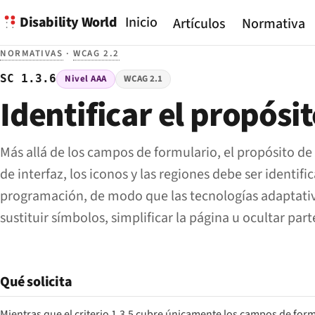
Disability World
Inicio
Artículos
Normativa
NORMATIVAS
·
WCAG 2.2
SC 1.3.6
Nivel AAA
WCAG 2.1
Identificar el propósi
Más allá de los campos de formulario, el propósito d
de interfaz, los iconos y las regiones debe ser identif
programación, de modo que las tecnologías adaptati
sustituir símbolos, simplificar la página u ocultar part
Qué solicita
Mientras que el criterio 1.3.5 cubre únicamente los campos de form