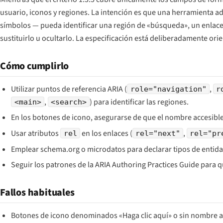
usuario, iconos y regiones. La intención es que una herramienta a
símbolos — pueda identificar una región de «búsqueda», un enlace 
sustituirlo u ocultarlo. La especificación está deliberadamente ori
Cómo cumplirlo
Utilizar puntos de referencia ARIA (
,
role="navigation"
r
,
) para identificar las regiones.
<main>
<search>
En los botones de icono, asegurarse de que el nombre accesibl
Usar atributos
en los enlaces (
,
rel
rel="next"
rel="pr
Emplear schema.org o microdatos para declarar tipos de entid
Seguir los patrones de la ARIA Authoring Practices Guide para 
Fallos habituales
Botones de icono denominados «Haga clic aquí» o sin nombre ac