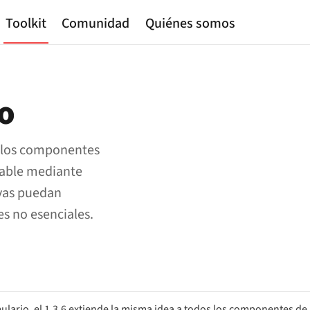
Toolkit
Comunidad
Quiénes somos
to
e los componentes
icable mediante
vas puedan
es no esenciales.
ulario, el 1.3.6 extiende la misma idea a todos los componentes de 