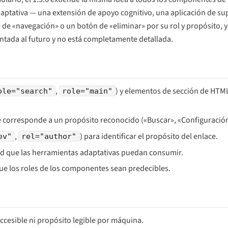
daptativa — una extensión de apoyo cognitivo, una aplicación de s
de «navegación» o un botón de «eliminar» por su rol y propósito, y
entada al futuro y no está completamente detallada.
,
) y elementos de sección de HTML
ole="search"
role="main"
e corresponde a un propósito reconocido («Buscar», «Configuración
,
) para identificar el propósito del enlace.
ev"
rel="author"
ad que las herramientas adaptativas puedan consumir.
que los roles de los componentes sean predecibles.
cesible ni propósito legible por máquina.