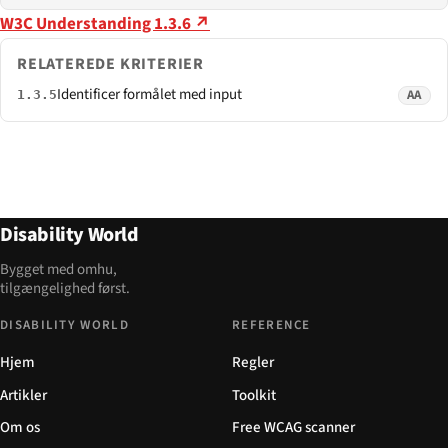
W3C Understanding 1.3.6 ↗
RELATEREDE KRITERIER
Identificer formålet med input
AA
1.3.5
Disability World
Bygget med omhu,
tilgængelighed først.
DISABILITY WORLD
REFERENCE
Hjem
Regler
Artikler
Toolkit
Om os
Free WCAG scanner