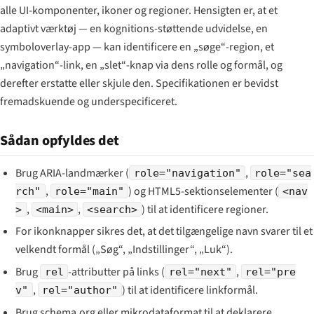
alle UI-komponenter, ikoner og regioner. Hensigten er, at et
adaptivt værktøj — en kognitions-støttende udvidelse, en
symboloverlay-app — kan identificere en „søge“-region, et
„navigation“-link, en „slet“-knap via dens rolle og formål, og
derefter erstatte eller skjule den. Specifikationen er bevidst
fremadskuende og underspecificeret.
Sådan opfyldes det
Brug ARIA-landmærker (
,
role="navigation"
role="sea
,
) og HTML5-sektionselementer (
rch"
role="main"
<nav
,
,
) til at identificere regioner.
>
<main>
<search>
For ikonknapper sikres det, at det tilgængelige navn svarer til et
velkendt formål („Søg“, „Indstillinger“, „Luk“).
Brug
-attributter på links (
,
rel
rel="next"
rel="pre
,
) til at identificere linkformål.
v"
rel="author"
Brug schema.org eller mikrodataformat til at deklarere