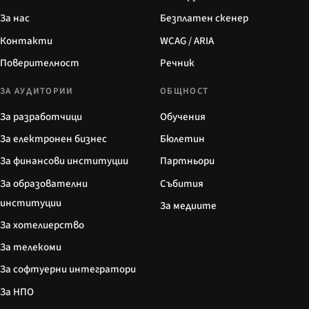
За нас
Безплатен скенер
Контакти
WCAG / ARIA
Поверителност
Речник
ЗА АУДИТОРИИ
ОБЩНОСТ
За разработчици
Обучения
За електронен бизнес
Бюлетин
За финансови институции
Партньори
За образователни
Събития
институции
За медиите
За хотелиерство
За телекоми
За софтуерни интегратори
За НПО