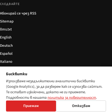
СЛЕДВАЙТЕ
Абонирай се чрез RSS
Sitemap
llms.txt
English
Deutsch
Español
Italiano
Български
Бисквитки
简体中文
Използваме незадължителни аналитични бисквитки
(Google Analytics), за да разберем как се използва сайтът.
Те остават изключени, докато не ги приемете.
Подробности в нашата
политика за поверителност
.
© 2026 Disability World. Всички права запазени.
Настройки за бисквитки
Приемам
Отказвам
English
Deutsch
Español
Italiano
Български
简体中文
Polski
Français
Nederlands
Език: