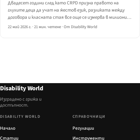
Двадесет години след като CRPD призна правото на
глухите деца да учат на жестов език, разликата между
договора и класната стая все още се измерва в милиони.
Преглед на състоянието през 2026 г. в шест държави, три
22 май 2026 г.
·
21 мин. четене
·
От Disability World
модела на преподаване и политическите механизми,
които започват да я затварят.
Disability World
Изградено с грижа и
достъпност.
DISABILITY WORLD
СПРАВОЧНИЦИ
Начало
Регулации
Статии
Инструменти