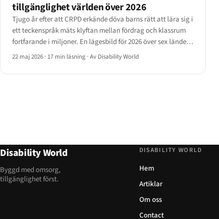
tillgänglighet världen över 2026
Tjugo år efter att CRPD erkände döva barns rätt att lära sig i
ett teckenspråk mäts klyftan mellan fördrag och klassrum
fortfarande i miljoner. En lägesbild för 2026 över sex länder,
tre undervisningsmodeller och de policymekanismer som
22 maj 2026
·
17 min läsning
·
Av Disability World
börjar stänga den.
DISABILITY WORLD
Disability World
Hem
Byggd med omsorg,
tillgänglighet först.
Artiklar
Om oss
Contact