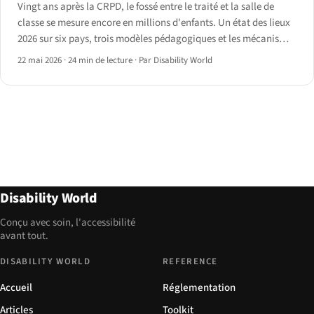
Vingt ans après la CRPD, le fossé entre le traité et la salle de
classe se mesure encore en millions d'enfants. Un état des lieux
2026 sur six pays, trois modèles pédagogiques et les mécanismes
politiques qui commencent à le combler.
22 mai 2026
·
24 min de lecture
·
Par Disability World
Disability World
Conçu avec soin, l'accessibilité
avant tout.
DISABILITY WORLD
REFERENCE
Accueil
Réglementation
Articles
Toolkit