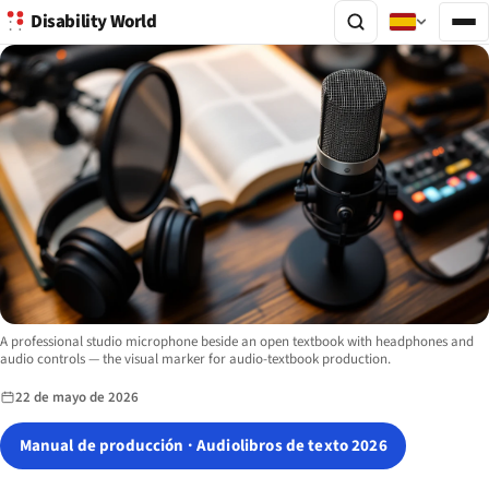
Disability World
Image description:
A professional studio microphone beside an open textbook with headphones and
audio controls — the visual marker for audio-textbook production.
22 de mayo de 2026
Manual de producción · Audiolibros de texto 2026