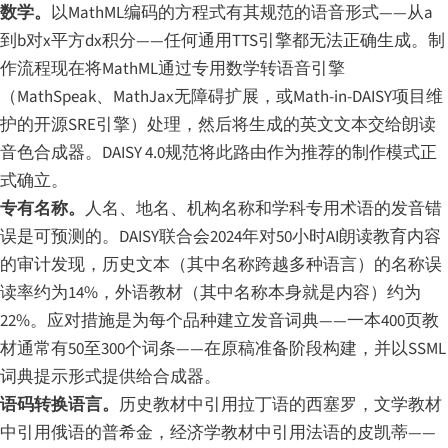
数学。
以MathML编码的方程式有其规范的语音形式——从a
到b对x平方dx积分——任何通用TTS引擎都无法正确生成。制
作流程现在将MathML通过专用数学转语音引擎
（MathSpeak、MathJax无障碍扩展，或Math-in-DAISY项目维
护的开源SRE引擎）处理，然后将生成的英文文本交给朗读
音色合成器。DAISY 4.0规范将此路由作为推荐的制作模式正
式确立。
专有名称。
人名、地名、机构名称和学科专用术语的发音错
误是可预测的。DAISY联合会2024年对50小时AI朗读教育内容
的审计发现，历史文本（其中名称跨越多种语言）的名称误
读率约为14%，外语教材（其中名称本身就是内容）约为
22%。应对措施是为每个品种建立发音词典——一本400页教
材通常有50至300个词条——在原稿准备阶段构建，并以SSML
词典提示形式提供给合成器。
语码转换语言。
历史教材中引用拉丁语的西塞罗，文学教材
中引用俄语的普希金，经济学教材中引用法语的皮凯蒂——