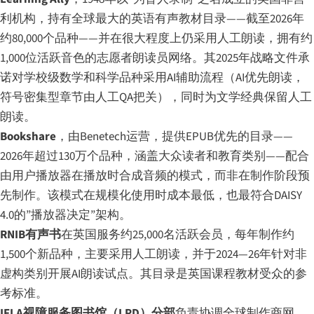
利机构，持有全球最大的英语有声教材目录——截至2026年
约80,000个品种——并在很大程度上仍采用人工朗读，拥有约
1,000位活跃音色的志愿者朗读员网络。其2025年战略文件承
诺对学校级数学和科学品种采用AI辅助流程（AI优先朗读，
符号密集型章节由人工QA把关），同时为文学经典保留人工
朗读。
Bookshare
，由Benetech运营，提供EPUB优先的目录——
2026年超过130万个品种，涵盖大众读者和教育类别——配合
由用户播放器在播放时合成音频的模式，而非在制作阶段预
先制作。该模式在规模化使用时成本最低，也最符合DAISY
4.0的”播放器决定”架构。
RNIB有声书
在英国服务约25,000名活跃会员，每年制作约
1,500个新品种，主要采用人工朗读，并于2024—26年针对非
虚构类别开展AI朗读试点。其目录是英国课程教材受众的参
考标准。
IFLA视障服务图书馆（LPD）分部
负责协调全球制作商网