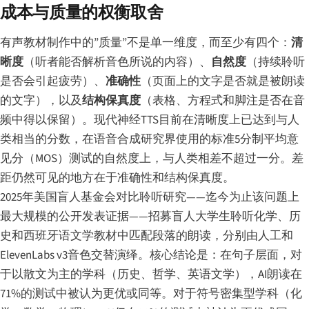
成本与质量的权衡取舍
有声教材制作中的”质量”不是单一维度，而至少有四个：
清
晰度
（听者能否解析音色所说的内容）、
自然度
（持续聆听
是否会引起疲劳）、
准确性
（页面上的文字是否就是被朗读
的文字），以及
结构保真度
（表格、方程式和脚注是否在音
频中得以保留）。现代神经TTS目前在清晰度上已达到与人
类相当的分数，在语音合成研究界使用的标准5分制平均意
见分（MOS）测试的自然度上，与人类相差不超过一分。差
距仍然可见的地方在于准确性和结构保真度。
2025年美国盲人基金会对比聆听研究——迄今为止该问题上
最大规模的公开发表证据——招募盲人大学生聆听化学、历
史和西班牙语文学教材中匹配段落的朗读，分别由人工和
ElevenLabs v3音色交替演绎。核心结论是：在句子层面，对
于以散文为主的学科（历史、哲学、英语文学），AI朗读在
71%的测试中被认为更优或同等。对于符号密集型学科（化