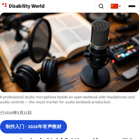
Disability World
Image description:
A professional studio microphone beside an open textbook with headphones and
audio controls — the visual marker for audio-textbook production.
2026年5月22日
制作入门 · 2026年有声教材