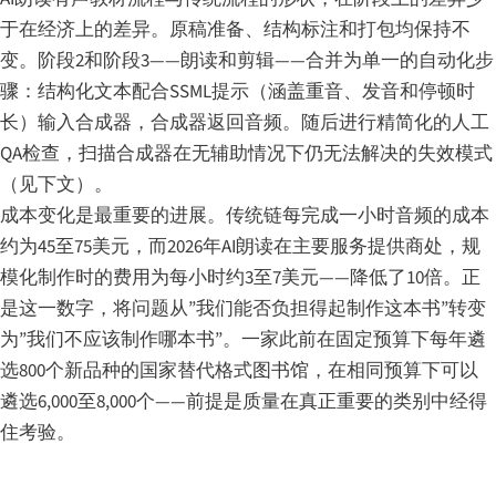
于在经济上的差异。原稿准备、结构标注和打包均保持不
变。阶段2和阶段3——朗读和剪辑——合并为单一的自动化步
骤：结构化文本配合SSML提示（涵盖重音、发音和停顿时
长）输入合成器，合成器返回音频。随后进行精简化的人工
QA检查，扫描合成器在无辅助情况下仍无法解决的失效模式
（见下文）。
成本变化是最重要的进展。传统链每完成一小时音频的成本
约为45至75美元，而2026年AI朗读在主要服务提供商处，规
模化制作时的费用为每小时约3至7美元——降低了10倍。正
是这一数字，将问题从”我们能否负担得起制作这本书”转变
为”我们不应该制作哪本书”。一家此前在固定预算下每年遴
选800个新品种的国家替代格式图书馆，在相同预算下可以
遴选6,000至8,000个——前提是质量在真正重要的类别中经得
住考验。