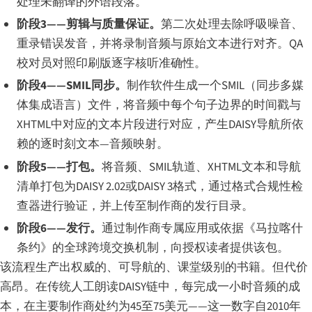
处理未翻译的外语段落。
阶段3——剪辑与质量保证。
第二次处理去除呼吸噪音、
重录错误发音，并将录制音频与原始文本进行对齐。QA
校对员对照印刷版逐字核听准确性。
阶段4——SMIL同步。
制作软件生成一个SMIL（同步多媒
体集成语言）文件，将音频中每个句子边界的时间戳与
XHTML中对应的文本片段进行对应，产生DAISY导航所依
赖的逐时刻文本—音频映射。
阶段5——打包。
将音频、SMIL轨道、XHTML文本和导航
清单打包为DAISY 2.02或DAISY 3格式，通过格式合规性检
查器进行验证，并上传至制作商的发行目录。
阶段6——发行。
通过制作商专属应用或依据《马拉喀什
条约》的全球跨境交换机制，向授权读者提供该包。
该流程生产出权威的、可导航的、课堂级别的书籍。但代价
高昂。在传统人工朗读DAISY链中，每完成一小时音频的成
本，在主要制作商处约为45至75美元——这一数字自2010年