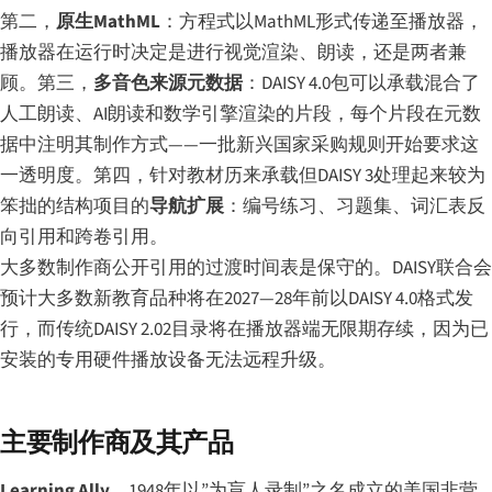
第二，
原生MathML
：方程式以MathML形式传递至播放器，
播放器在运行时决定是进行视觉渲染、朗读，还是两者兼
顾。第三，
多音色来源元数据
：DAISY 4.0包可以承载混合了
人工朗读、AI朗读和数学引擎渲染的片段，每个片段在元数
据中注明其制作方式——一批新兴国家采购规则开始要求这
一透明度。第四，针对教材历来承载但DAISY 3处理起来较为
笨拙的结构项目的
导航扩展
：编号练习、习题集、词汇表反
向引用和跨卷引用。
大多数制作商公开引用的过渡时间表是保守的。DAISY联合会
预计大多数新教育品种将在2027—28年前以DAISY 4.0格式发
行，而传统DAISY 2.02目录将在播放器端无限期存续，因为已
安装的专用硬件播放设备无法远程升级。
主要制作商及其产品
Learning Ally
，1948年以”为盲人录制”之名成立的美国非营