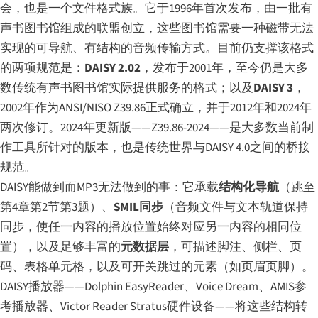
会，也是一个文件格式族。它于1996年首次发布，由一批有
声书图书馆组成的联盟创立，这些图书馆需要一种磁带无法
实现的可导航、有结构的音频传输方式。目前仍支撑该格式
的两项规范是：
DAISY 2.02
，发布于2001年，至今仍是大多
数传统有声书图书馆实际提供服务的格式；以及
DAISY 3
，
2002年作为ANSI/NISO Z39.86正式确立，并于2012年和2024年
两次修订。2024年更新版——Z39.86-2024——是大多数当前制
作工具所针对的版本，也是传统世界与DAISY 4.0之间的桥接
规范。
DAISY能做到而MP3无法做到的事：它承载
结构化导航
（跳至
第4章第2节第3题）、
SMIL同步
（音频文件与文本轨道保持
同步，使任一内容的播放位置始终对应另一内容的相同位
置），以及足够丰富的
元数据层
，可描述脚注、侧栏、页
码、表格单元格，以及可开关跳过的元素（如页眉页脚）。
DAISY播放器——Dolphin EasyReader、Voice Dream、AMIS参
考播放器、Victor Reader Stratus硬件设备——将这些结构转