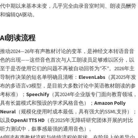
代中期以来基本未变，几乎完全由录音室时间、朗读员酬劳
和编辑QA驱动。
AI朗读流程
推动2024—26年有声教材讨论的变革，是神经文本转语音音
色的出现——这些音色首次与人工朗读员足够难以区分，以
至于是否使用它们的问题不再被自动回答为”不”。2026年主
导制作决策的短名单明确且清晰：
ElevenLabs
（其2025年发
布的多语言v3模型，是目前大多数讨论中英语教材朗读的参
考标准）；
Speechify
（其2024年企业版专门面向教育领域，
具有长篇模式和预设的学术风格音色）；
Amazon Polly
Neural
（规模化使用时成本最低，具有强大的SSML支持）；
以及
OpenAI TTS HD
（在2025年无障碍研究团体开展的对比
听力测试中，叙事感最强的通用音色）。
AI朗读有声教材流程与传统流程的形状，在阶段上的差异少