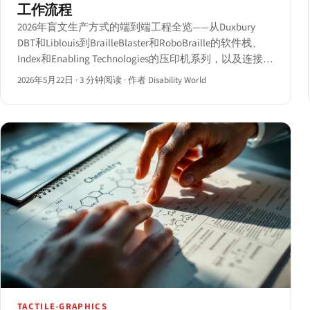
工作流程
2026年盲文生产方式的端到端工程全览——从Duxbury
DBT和Liblouis到BrailleBlaster和RoboBraille的软件栈、
Index和Enabling Technologies的压印机系列，以及连接它
们的从源文档到纸张的完整工作流程。
2026年5月22日
·
3 分钟阅读
·
作者 Disability World
TACTILE-GRAPHICS