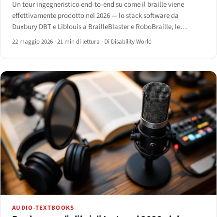
Un tour ingegneristico end-to-end su come il braille viene
effettivamente prodotto nel 2026 — lo stack software da
Duxbury DBT e Liblouis a BrailleBlaster e RoboBraille, le
famiglie di embosser di Index e Enabling Technologies, e il flusso
22 maggio 2026
·
21 min di lettura
·
Di Disability World
di lavoro dalla sorgente alla stampa che li connette.
AUDIO-TEXTBOOKS