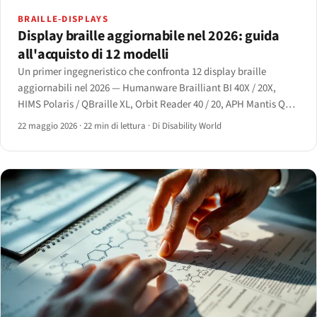
BRAILLE-DISPLAYS
Display braille aggiornabile nel 2026: guida
all'acquisto di 12 modelli
Un primer ingegneristico che confronta 12 display braille
aggiornabili nel 2026 — Humanware Brailliant BI 40X / 20X,
HIMS Polaris / QBraille XL, Orbit Reader 40 / 20, APH Mantis Q40
/ Chameleon 20 e Dot Pad — con matrice delle funzionalità e le
22 maggio 2026
·
22 min di lettura
·
Di Disability World
tre scelte principali.