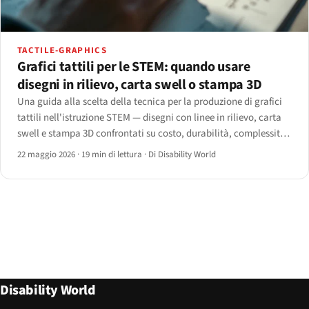
TACTILE-GRAPHICS
Grafici tattili per le STEM: quando usare
disegni in rilievo, carta swell o stampa 3D
Una guida alla scelta della tecnica per la produzione di grafici
tattili nell'istruzione STEM — disegni con linee in rilievo, carta
swell e stampa 3D confrontati su costo, durabilità, complessità
e flusso di lavoro in aula, con un albero decisionale per materia.
22 maggio 2026
·
19 min di lettura
·
Di Disability World
Disability World