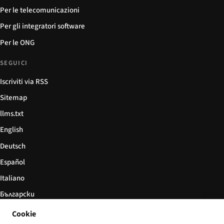
Per le telecomunicazioni
Per gli integratori software
Per le ONG
SEGUICI
Iscriviti via RSS
Sitemap
llms.txt
English
Deutsch
Español
Italiano
Български
简体中文
Cookie