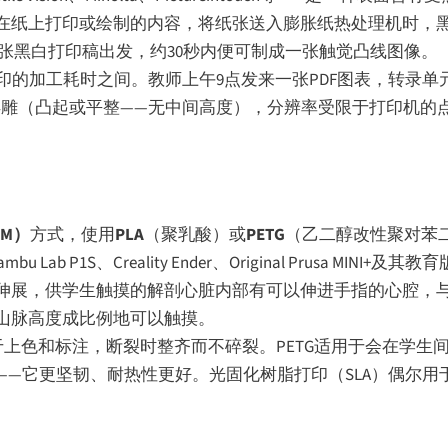
在纸上打印或绘制的内容，将纸张送入膨胀纸热处理机时，
一张黑白打印稿出发，约30秒内便可制成一张触觉凸线图像。
印的加工耗时之间。教师上午9点发来一张PDF图表，转录单
浮雕（凸起或平整——无中间高度），分辨率受限于打印机的
M）
方式，使用
PLA
（聚乳酸）或
PETG
（乙二醇改性聚对苯
Lab P1S、Creality Ender、Original Prusa MIN
伸展，供学生触摸的解剖心脏内部有可以伸进手指的心腔，
山脉高度成比例地可以触摸。
于上色和标注，断裂时整齐而不碎裂。PETG适用于会在学生
—它更坚韧、耐热性更好。光固化树脂打印（SLA）偶尔用