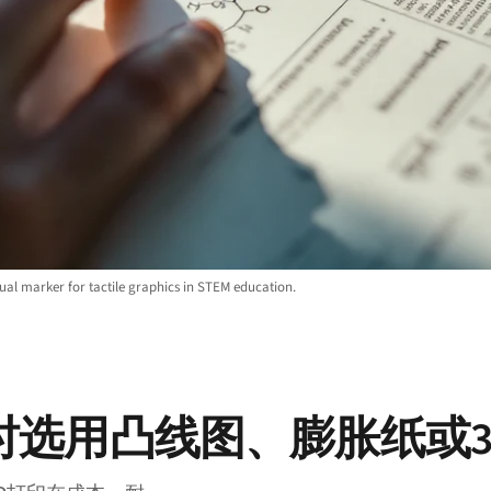
ual marker for tactile graphics in STEM education.
时选用凸线图、膨胀纸或3