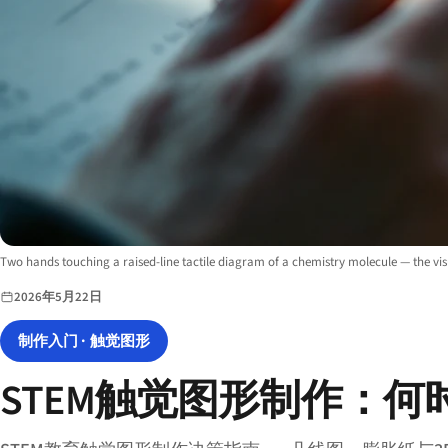
Image description:
Two hands touching a raised-line tactile diagram of a chemistry molecule — the vis
2026年5月22日
制作入门 · 触觉图形
STEM触觉图形制作：何