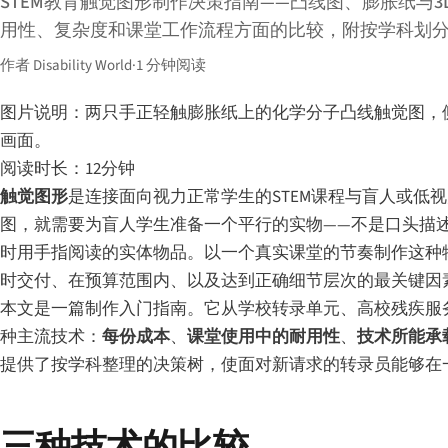
STEM教育触觉图形制作决策指南——凸线图、膨胀纸与3
用性、复杂度和课堂工作流程方面的比较，附按学科划
作者 Disability World
·
1 分钟阅读
图片说明：两只手正轻触膨胀纸上的化学分子凸线触觉图，侧
画面。
阅读时长：12分钟
触觉图形
是连接面向视力正常学生的STEM课程与盲人或
图，就需要为盲人学生准备一个平行的实物——不是口头描
时用手指阅读的实体物品。以一个真实课堂的节奏制作这种物
时交付、在预算范围内、以及达到正确细节层次的最关键因
本文是一篇制作入门指南。它从学校转录单元、高校残疾服务
种主流技术：
每份成本
、
课堂使用中的耐用性
、
技术所能承
提供了按学科整理的决策树，使面对新请求的转录员能够在
三种技术的比较