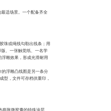
的最适场景。一个配备齐全
、胶珠或绳线勾勒出线条；用
母版、一张触觉纸、一名学
的浮雕效果，形成光滑耐用
类产品——制作的浮雕凸线图是另一条分
热成型，文件可存档供重印，
表面含有受热膨胀微胶囊的特殊涂层