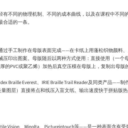
径有不同的物理机制、不同的成本曲线，以及在课程中不同
最合适的一条。
通过手工制作在母版表面完成——在卡纸上用蓬松织物颜料
械压印出图案。母版随后以两种方式使用：直接使用（一个
米厚的PVC或聚乙烯）加热后真空压模在母版上，复制出母版
raille Everest、IRIE Braille Trail Reader及同
用矢量图层）直接将点和线压入盲文纸。输出速度快于拼贴版
ile Vision、Minolta、Pictureintouch等——是一种