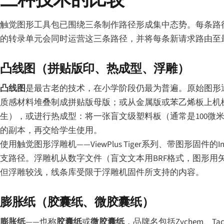
触觉图形工具包已围绕三条制作路径形成集中态势。每条路
的转录单元会同时运营这三条路径，并将每条新请求路由至
凸线图（拼贴版印、热成型、浮雕）
凸线图
是最古老的技术，在小学阶段仍最为普遍。原始图形
质感材料堆叠制成拼贴版母版；或从金属版或苯乙烯板上机
生），或进行热成型：将一张盲文级塑料板（通常是100微
的副本，再交给学生使用。
使用触觉图形浮雕机——ViewPlus Tiger系列、带图形固件的Index B
支路径。浮雕机从数字文件（盲文文本用BRF格式，图形
但浮雕较浅，线条库受限于浮雕机固件所支持的内容。
膨胀纸（胶囊纸、微胶囊纸）
膨胀纸
——也称
胶囊纸
或
微胶囊纸
，品牌名包括Zychem、Tact