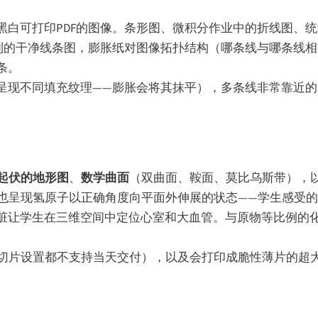
黑白可打印PDF的图像。条形图、微积分作业中的折线图、
制的干净线条图，膨胀纸对图像拓扑结构（哪条线与哪条线
条。
呈现不同填充纹理——膨胀会将其抹平），多条线非常靠近
起伏的地形图
、
数学曲面
（双曲面、鞍面、莫比乌斯带），
，也呈现氢原子以正确角度向平面外伸展的状态——学生感受
脏让学生在三维空间中定位心室和大血管。与原物等比例的
和切片设置都不支持当天交付），以及会打印成脆性薄片的超