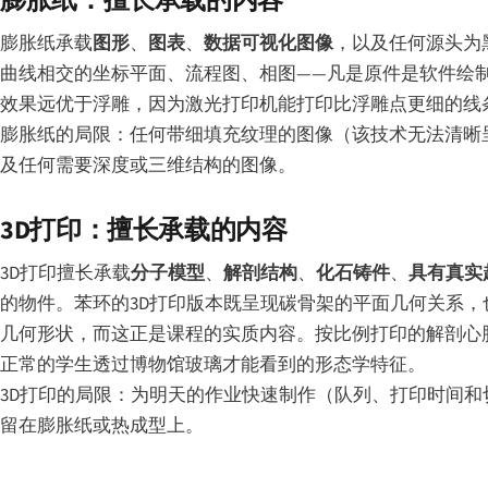
膨胀纸：擅长承载的内容
膨胀纸承载
图形
、
图表
、
数据可视化图像
，以及任何源头为
曲线相交的坐标平面、流程图、相图——凡是原件是软件绘
效果远优于浮雕，因为激光打印机能打印比浮雕点更细的线
膨胀纸的局限：任何带细填充纹理的图像（该技术无法清晰
及任何需要深度或三维结构的图像。
3D打印：擅长承载的内容
3D打印擅长承载
分子模型
、
解剖结构
、
化石铸件
、
具有真实
的物件。苯环的3D打印版本既呈现碳骨架的平面几何关系
几何形状，而这正是课程的实质内容。按比例打印的解剖心
正常的学生透过博物馆玻璃才能看到的形态学特征。
3D打印的局限：为明天的作业快速制作（队列、打印时间
留在膨胀纸或热成型上。