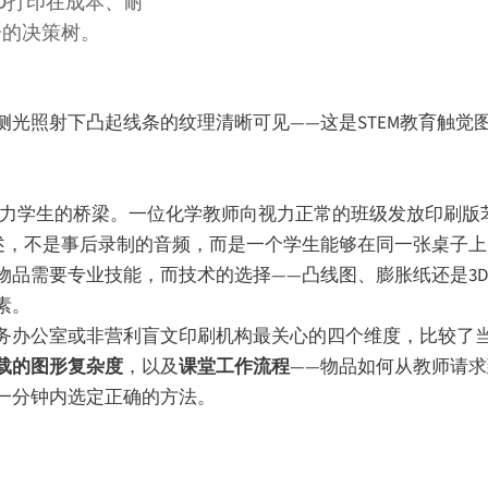
D打印在成本、耐
分的决策树。
光照射下凸起线条的纹理清晰可见——这是STEM教育触觉
低视力学生的桥梁。一位化学教师向视力正常的班级发放印刷版
述，不是事后录制的音频，而是一个学生能够在同一张桌子
品需要专业技能，而技术的选择——凸线图、膨胀纸还是3D
素。
办公室或非营利盲文印刷机构最关心的四个维度，比较了当今
载的图形复杂度
，以及
课堂工作流程
——物品如何从教师请
一分钟内选定正确的方法。