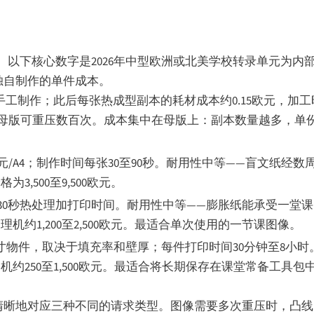
以下核心数字是2026年中型欧洲或北美学校转录单元为内
独自制作的单件成本。
练手工制作；此后每张热成型副本的耗材成本约0.15欧元，加工
母版可重压数百次。成本集中在母版上：副本数量越多，单
欧元/A4；制作时间每张30至90秒。耐用性中等——盲文纸经
500至9,500欧元。
作时间约30秒热处理加打印时间。耐用性中等——膨胀纸能承受一
约1,200至2,500欧元。最适合单次使用的一节课图像。
/A5尺寸物件，取决于填充率和壁厚；每件打印时间30分钟至8小
约250至1,500欧元。最适合将长期保存在课堂常备工具
清晰地对应三种不同的请求类型。图像需要多次重压时，凸