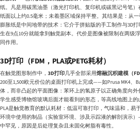
纸。凡是用碳黑油墨（激光打印机、复印机或碳黑记号笔）
纸面以上约0.5毫米；未着墨区域保持平整。其结果是：从
膨胀纸是中间地带的技术：它介于拼贴版的手工制作与3D打
生在9点10分就能拿到触觉副本。代价是图像被限制在两级
同作用。
3D打印（FDM，PLA或PETG耗材）
在触觉图形制作中，
3D打印
几乎全部采用
熔融沉积建模（FD
200至1,500欧元价位的桌面打印机上完成——如Prusa MK4、Bambu 
体，而非凸起的平面图像：苯环上的氢原子以正确角度向外
学生感受博物馆玻璃后面才能看到的形态，等高线地图上的
PLA是触觉教育的默认耗材：低温可靠打印，气味温和，易
环境中使用的制品（实验室环境、涉及示踪液的解剖演示）—
中罕见，原因是后处理复杂且未固化树脂有毒性。