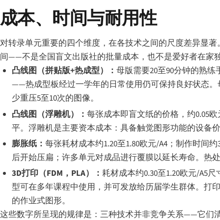
成本、时间与耐用性
对转录单元重要的四个维度，在各技术之间的尺度差异显著。
间——不是全国盲文出版社的批量成本，也不是爱好者在家
凸线图（拼贴版+热成型）：
母版需要20至90分钟的熟
——热成型板经过一学年的日常使用仍可保持良好状态。
少重压5至10次的图像。
凸线图（浮雕机）：
每张成本即盲文纸的价格，约0.05
平。浮雕机是主要资本成本：具备触觉图形功能的设备价格为3,
膨胀纸：
每张耗材成本约1.20至1.80欧元/A4；制
后开始压扁；许多单元对成品进行覆膜以延长寿命。热处理机
3D打印（FDM，PLA）：
耗材成本约0.30至1.20欧元
型可在多年课程中使用，并可发放给历届学生群体。打印机
的作业式图形。
这些数字所呈现的规律是：三种技术并非竞争关系——它们