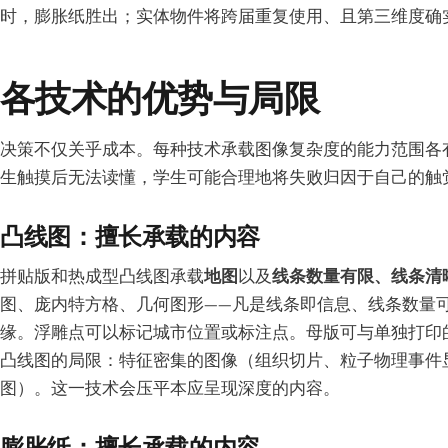
时，膨胀纸胜出；实体物件将跨届重复使用、且第三维度确
各技术的优势与局限
决策不仅关乎成本。每种技术承载图像复杂度的能力范围各
生触摸后无法读懂，学生可能合理地将失败归因于自己的触
凸线图：擅长承载的内容
拼贴版和热成型凸线图承载
地图
以及
线条数量有限、线条清
图、庞内特方格、几何图形——凡是线条即信息、线条数量
缘。浮雕点可以标记城市位置或标注点。母版可与单独打印
凸线图的局限：特征密集的图像（组织切片、粒子物理事件
图）。这一技术会压平本应呈现深度的内容。