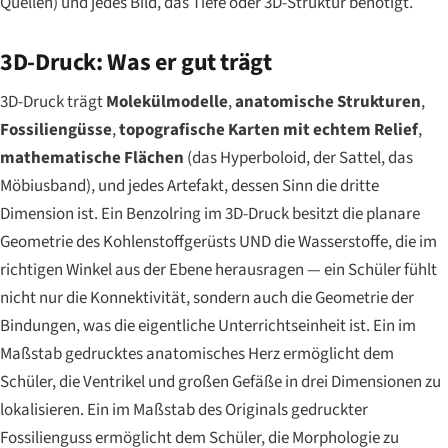
Quellen) und jedes Bild, das Tiefe oder 3D-Struktur benötigt.
3D-Druck: Was er gut trägt
3D-Druck trägt
Molekülmodelle
,
anatomische Strukturen
,
Fossiliengüsse
,
topografische Karten mit echtem Relief
,
mathematische Flächen
(das Hyperboloid, der Sattel, das
Möbiusband), und jedes Artefakt, dessen
Sinn
die dritte
Dimension ist. Ein Benzolring im 3D-Druck besitzt die planare
Geometrie des Kohlenstoffgerüsts UND die Wasserstoffe, die im
richtigen Winkel aus der Ebene herausragen — ein Schüler fühlt
nicht nur die Konnektivität, sondern auch die Geometrie der
Bindungen, was die eigentliche Unterrichtseinheit ist. Ein im
Maßstab gedrucktes anatomisches Herz ermöglicht dem
Schüler, die Ventrikel und großen Gefäße in drei Dimensionen zu
lokalisieren. Ein im Maßstab des Originals gedruckter
Fossilienguss ermöglicht dem Schüler, die Morphologie zu