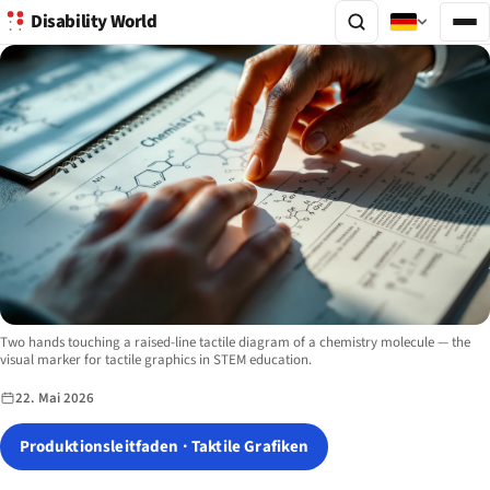
Disability World
Image description:
Two hands touching a raised-line tactile diagram of a chemistry molecule — the
visual marker for tactile graphics in STEM education.
22. Mai 2026
Produktionsleitfaden · Taktile Grafiken