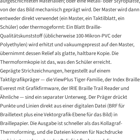
aufgeschichteten Materialien; oder eine Metall- oder Styroplatte,
von der das Bild mechanisch geprägt wird. Der Master wird dann
entweder direkt verwendet (ein Master, ein Taktilblatt, ein
Schüler) oder thermogeformt: Ein Blatt Braille-
Qualitätskunststoff (üblicherweise 100-Mikron-PVC oder
Polyethylen) wird erhitzt und vakuumgepresst auf den Master,
übernimmt dessen Relief als glatte, haltbare Kopie. Die
Thermoformkopie ist das, was den Schüler erreicht.
Geprägte Strichzeichnungen, hergestellt auf einem
Taktilgrafikpräger — die ViewPlus Tiger-Familie, der Index Braille
Everest mit Grafikfirmware, der IRIE Braille Trail Reader und
Ähnliche — sind ein separater Unterweg. Der Präger drückt
Punkte und Linien direkt aus einer digitalen Datei (BRF für
Brailletext plus eine Vektorgrafik-Ebene für das Bild) in
Braillepapier. Die Ausgabe ist schneller als das Kollagraf-
Thermoforming, und die Dateien können für Nachdrucke