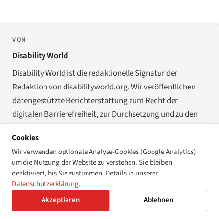
VON
Disability World
Disability World ist die redaktionelle Signatur der
Redaktion von disabilityworld.org. Wir veröffentlichen
datengestützte Berichterstattung zum Recht der
digitalen Barrierefreiheit, zur Durchsetzung und zu den
politischen Rahmenbedingungen, die die Rechte von
Cookies
Menschen mit Behinderungen 2026 und darüber hinaus
Wir verwenden optionale Analyse-Cookies (Google Analytics),
bestimmen. Namentlich genannte Autorinnen und
um die Nutzung der Website zu verstehen. Sie bleiben
Autoren zeichnen einzelne Datenrecherchen;
deaktiviert, bis Sie zustimmen. Details in unserer
gemeinschaftliche redaktionelle Arbeit erscheint unter
Datenschutzerklärung
.
dieser Signatur.
Akzeptieren
Ablehnen