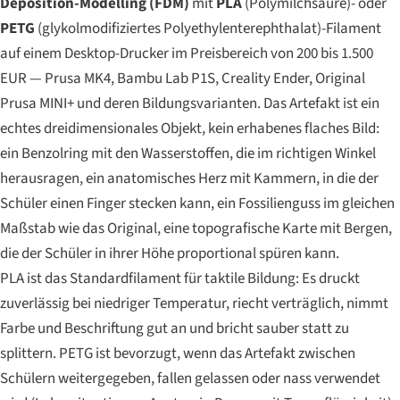
Deposition-Modelling (FDM)
mit
PLA
(Polymilchsäure)- oder
PETG
(glykolmodifiziertes Polyethylenterephthalat)-Filament
auf einem Desktop-Drucker im Preisbereich von 200 bis 1.500
EUR — Prusa MK4, Bambu Lab P1S, Creality Ender, Original
Prusa MINI+ und deren Bildungsvarianten. Das Artefakt ist ein
echtes dreidimensionales Objekt, kein erhabenes flaches Bild:
ein Benzolring mit den Wasserstoffen, die im richtigen Winkel
herausragen, ein anatomisches Herz mit Kammern, in die der
Schüler einen Finger stecken kann, ein Fossilienguss im gleichen
Maßstab wie das Original, eine topografische Karte mit Bergen,
die der Schüler in ihrer Höhe proportional spüren kann.
PLA ist das Standardfilament für taktile Bildung: Es druckt
zuverlässig bei niedriger Temperatur, riecht verträglich, nimmt
Farbe und Beschriftung gut an und bricht sauber statt zu
splittern. PETG ist bevorzugt, wenn das Artefakt zwischen
Schülern weitergegeben, fallen gelassen oder nass verwendet