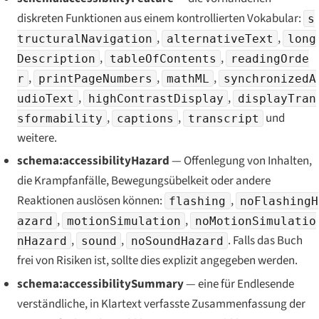
diskreten Funktionen aus einem kontrollierten Vokabular:
s
,
,
tructuralNavigation
alternativeText
long
,
,
Description
tableOfContents
readingOrde
,
,
,
r
printPageNumbers
mathML
synchronizedA
,
,
udioText
highContrastDisplay
displayTran
,
,
und
sformability
captions
transcript
weitere.
schema:accessibilityHazard
— Offenlegung von Inhalten,
die Krampfanfälle, Bewegungsübelkeit oder andere
Reaktionen auslösen können:
,
flashing
noFlashingH
,
,
azard
motionSimulation
noMotionSimulatio
,
,
. Falls das Buch
nHazard
sound
noSoundHazard
frei von Risiken ist, sollte dies explizit angegeben werden.
schema:accessibilitySummary
— eine für Endlesende
verständliche, in Klartext verfasste Zusammenfassung der