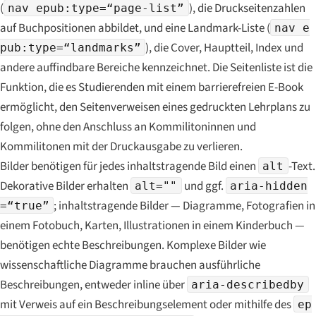
(
), die Druckseitenzahlen
nav epub:type=“page-list”
auf Buchpositionen abbildet, und eine Landmark-Liste (
nav e
), die Cover, Hauptteil, Index und
pub:type=“landmarks”
andere auffindbare Bereiche kennzeichnet. Die Seitenliste ist die
Funktion, die es Studierenden mit einem barrierefreien E-Book
ermöglicht, den Seitenverweisen eines gedruckten Lehrplans zu
folgen, ohne den Anschluss an Kommilitoninnen und
Kommilitonen mit der Druckausgabe zu verlieren.
Bilder benötigen für jedes inhaltstragende Bild einen
-Text.
alt
Dekorative Bilder erhalten
und ggf.
alt=""
aria-hidden
; inhaltstragende Bilder — Diagramme, Fotografien in
=“true”
einem Fotobuch, Karten, Illustrationen in einem Kinderbuch —
benötigen echte Beschreibungen. Komplexe Bilder wie
wissenschaftliche Diagramme brauchen ausführliche
Beschreibungen, entweder inline über
aria-describedby
mit Verweis auf ein Beschreibungselement oder mithilfe des
ep