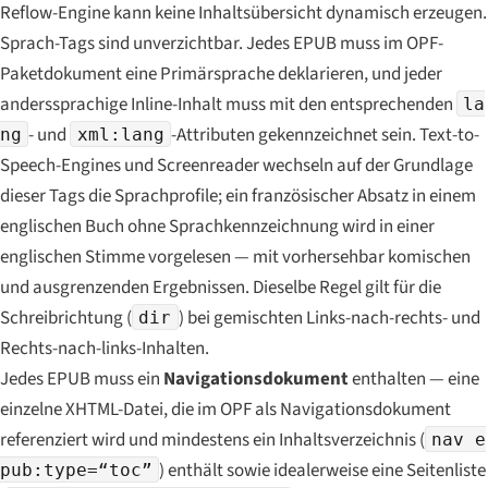
Reflow-Engine kann keine Inhaltsübersicht dynamisch erzeugen.
Sprach-Tags sind unverzichtbar. Jedes EPUB muss im OPF-
Paketdokument eine Primärsprache deklarieren, und jeder
anderssprachige Inline-Inhalt muss mit den entsprechenden
la
- und
-Attributen gekennzeichnet sein. Text-to-
ng
xml:lang
Speech-Engines und Screenreader wechseln auf der Grundlage
dieser Tags die Sprachprofile; ein französischer Absatz in einem
englischen Buch ohne Sprachkennzeichnung wird in einer
englischen Stimme vorgelesen — mit vorhersehbar komischen
und ausgrenzenden Ergebnissen. Dieselbe Regel gilt für die
Schreibrichtung (
) bei gemischten Links-nach-rechts- und
dir
Rechts-nach-links-Inhalten.
Jedes EPUB muss ein
Navigationsdokument
enthalten — eine
einzelne XHTML-Datei, die im OPF als Navigationsdokument
referenziert wird und mindestens ein Inhaltsverzeichnis (
nav e
) enthält sowie idealerweise eine Seitenliste
pub:type=“toc”