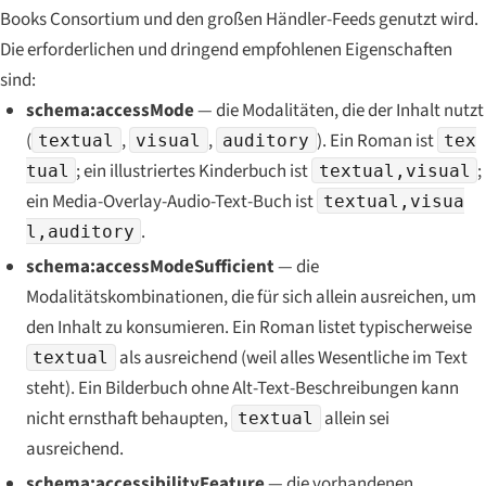
Books Consortium und den großen Händler-Feeds genutzt wird.
Die erforderlichen und dringend empfohlenen Eigenschaften
sind:
schema:accessMode
— die Modalitäten, die der Inhalt nutzt
(
,
,
). Ein Roman ist
textual
visual
auditory
tex
; ein illustriertes Kinderbuch ist
;
tual
textual,visual
ein Media-Overlay-Audio-Text-Buch ist
textual,visua
.
l,auditory
schema:accessModeSufficient
— die
Modalitätskombinationen, die für sich allein ausreichen, um
den Inhalt zu konsumieren. Ein Roman listet typischerweise
als ausreichend (weil alles Wesentliche im Text
textual
steht). Ein Bilderbuch ohne Alt-Text-Beschreibungen kann
nicht ernsthaft behaupten,
allein sei
textual
ausreichend.
schema:accessibilityFeature
— die vorhandenen