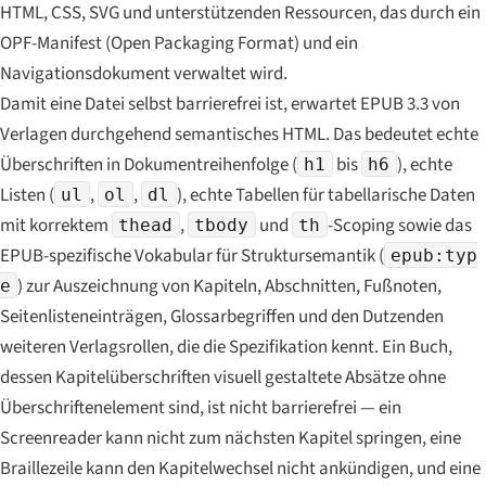
HTML, CSS, SVG und unterstützenden Ressourcen, das durch ein
OPF-Manifest (Open Packaging Format) und ein
Navigationsdokument verwaltet wird.
Damit eine Datei selbst barrierefrei ist, erwartet EPUB 3.3 von
Verlagen durchgehend semantisches HTML. Das bedeutet echte
Überschriften in Dokumentreihenfolge (
bis
), echte
h1
h6
Listen (
,
,
), echte Tabellen für tabellarische Daten
ul
ol
dl
mit korrektem
,
und
-Scoping sowie das
thead
tbody
th
EPUB-spezifische Vokabular für Struktursemantik (
epub:typ
) zur Auszeichnung von Kapiteln, Abschnitten, Fußnoten,
e
Seitenlisteneinträgen, Glossarbegriffen und den Dutzenden
weiteren Verlagsrollen, die die Spezifikation kennt. Ein Buch,
dessen Kapitelüberschriften visuell gestaltete Absätze ohne
Überschriftenelement sind, ist nicht barrierefrei — ein
Screenreader kann nicht zum nächsten Kapitel springen, eine
Braillezeile kann den Kapitelwechsel nicht ankündigen, und eine