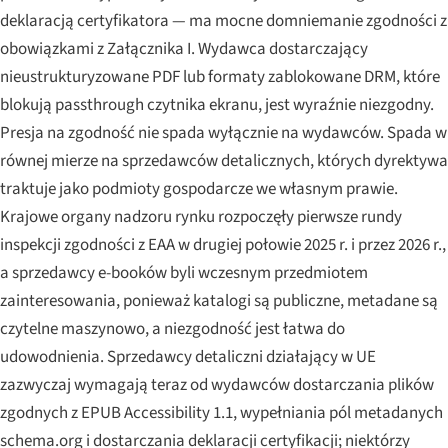
deklaracją certyfikatora — ma mocne domniemanie zgodności z
obowiązkami z Załącznika I. Wydawca dostarczający
nieustrukturyzowane PDF lub formaty zablokowane DRM, które
blokują passthrough czytnika ekranu, jest wyraźnie niezgodny.
Presja na zgodność nie spada wyłącznie na wydawców. Spada w
równej mierze na sprzedawców detalicznych, których dyrektywa
traktuje jako podmioty gospodarcze we własnym prawie.
Krajowe organy nadzoru rynku rozpoczęły pierwsze rundy
inspekcji zgodności z EAA w drugiej połowie 2025 r. i przez 2026 r.,
a sprzedawcy e-booków byli wczesnym przedmiotem
zainteresowania, ponieważ katalogi są publiczne, metadane są
czytelne maszynowo, a niezgodność jest łatwa do
udowodnienia. Sprzedawcy detaliczni działający w UE
zazwyczaj wymagają teraz od wydawców dostarczania plików
zgodnych z EPUB Accessibility 1.1, wypełniania pól metadanych
schema.org i dostarczania deklaracji certyfikacji; niektórzy