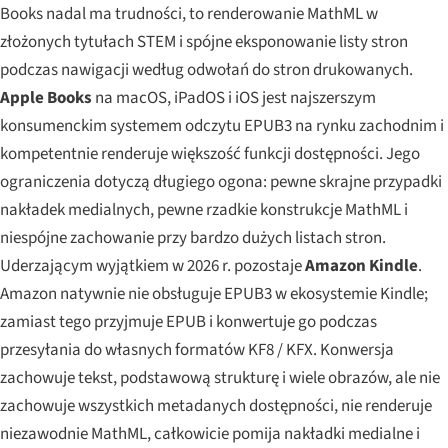
Books nadal ma trudności, to renderowanie MathML w
złożonych tytułach STEM i spójne eksponowanie listy stron
podczas nawigacji według odwołań do stron drukowanych.
Apple Books
na macOS, iPadOS i iOS jest najszerszym
konsumenckim systemem odczytu EPUB3 na rynku zachodnim i
kompetentnie renderuje większość funkcji dostępności. Jego
ograniczenia dotyczą długiego ogona: pewne skrajne przypadki
nakładek medialnych, pewne rzadkie konstrukcje MathML i
niespójne zachowanie przy bardzo dużych listach stron.
Uderzającym wyjątkiem w 2026 r. pozostaje
Amazon Kindle
.
Amazon natywnie nie obsługuje EPUB3 w ekosystemie Kindle;
zamiast tego przyjmuje EPUB i konwertuje go podczas
przesyłania do własnych formatów KF8 / KFX. Konwersja
zachowuje tekst, podstawową strukturę i wiele obrazów, ale nie
zachowuje wszystkich metadanych dostępności, nie renderuje
niezawodnie MathML, całkowicie pomija nakładki medialne i