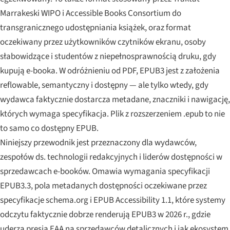
Marrakeski WIPO i Accessible Books Consortium do
transgranicznego udostępniania książek, oraz format
oczekiwany przez użytkowników czytników ekranu, osoby
słabowidzące i studentów z niepełnosprawnością druku, gdy
kupują e-booka. W odróżnieniu od PDF, EPUB3 jest z założenia
reflowable, semantyczny i dostępny — ale tylko wtedy, gdy
wydawca faktycznie dostarcza metadane, znaczniki i nawigację,
których wymaga specyfikacja. Plik z rozszerzeniem .epub to nie
to samo co dostępny EPUB.
Niniejszy przewodnik jest przeznaczony dla wydawców,
zespołów ds. technologii redakcyjnych i liderów dostępności w
sprzedawcach e-booków. Omawia wymagania specyfikacji
EPUB3.3, pola metadanych dostępności oczekiwane przez
specyfikacje schema.org i EPUB Accessibility 1.1, które systemy
odczytu faktycznie dobrze renderują EPUB3 w 2026 r., gdzie
uderza presja EAA na sprzedawców detalicznych i jak ekosystem