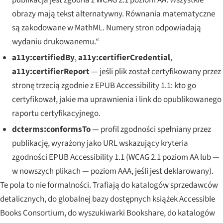
obrazy mają tekst alternatywny. Równania matematyczne
są zakodowane w MathML. Numery stron odpowiadają
wydaniu drukowanemu.“
a11y:certifiedBy
,
a11y:certifierCredential
,
a11y:certifierReport
— jeśli plik został certyfikowany przez
stronę trzecią zgodnie z EPUB Accessibility 1.1: kto go
certyfikował, jakie ma uprawnienia i link do opublikowanego
raportu certyfikacyjnego.
dcterms:conformsTo
— profil zgodności spełniany przez
publikację, wyrażony jako URL wskazujący kryteria
zgodności EPUB Accessibility 1.1 (WCAG 2.1 poziom AA lub —
w nowszych plikach — poziom AAA, jeśli jest deklarowany).
Te pola to nie formalności. Trafiają do katalogów sprzedawców
detalicznych, do globalnej bazy dostępnych książek Accessible
Books Consortium, do wyszukiwarki Bookshare, do katalogów