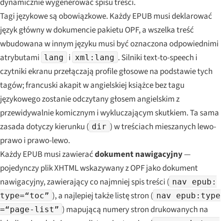
dynamicznie wygenerować spisu treści.
Tagi językowe są obowiązkowe. Każdy EPUB musi deklarować
język główny w dokumencie pakietu OPF, a wszelka treść
wbudowana w innym języku musi być oznaczona odpowiednimi
atrybutami
i
. Silniki text-to-speech i
lang
xml:lang
czytniki ekranu przełączają profile głosowe na podstawie tych
tagów; francuski akapit w angielskiej książce bez tagu
językowego zostanie odczytany głosem angielskim z
przewidywalnie komicznym i wykluczającym skutkiem. Ta sama
zasada dotyczy kierunku (
) w treściach mieszanych lewo-
dir
prawo i prawo-lewo.
Każdy EPUB musi zawierać
dokument nawigacyjny
—
pojedynczy plik XHTML wskazywany z OPF jako dokument
nawigacyjny, zawierający co najmniej spis treści (
nav epub:
), a najlepiej także listę stron (
type=“toc”
nav epub:type
) mapującą numery stron drukowanych na
=“page-list”