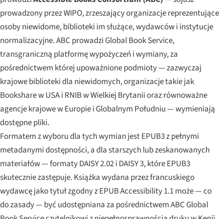
prowadzony przez WIPO, zrzeszający organizacje reprezentujące
osoby niewidome, biblioteki im służące, wydawców i instytucje
normalizacyjne. ABC prowadzi Global Book Service,
transgraniczną platformę wypożyczeń i wymiany, za
pośrednictwem której upoważnione podmioty — zazwyczaj
krajowe biblioteki dla niewidomych, organizacje takie jak
Bookshare w USA i RNIB w Wielkiej Brytanii oraz równoważne
agencje krajowe w Europie i Globalnym Południu — wymieniają
dostępne pliki.
Formatem z wyboru dla tych wymian jest EPUB3 z pełnymi
metadanymi dostępności, a dla starszych lub zeskanowanych
materiałów — formaty DAISY 2.02 i DAISY 3, które EPUB3
skutecznie zastępuje. Książka wydana przez francuskiego
wydawcę jako tytuł zgodny z EPUB Accessibility 1.1 może — co
do zasady — być udostępniana za pośrednictwem ABC Global
Book Service czytelnikowi z niepełnosprawnością druku w Kenii,