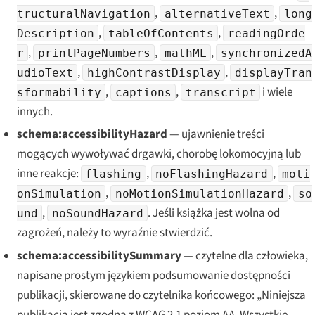
,
,
tructuralNavigation
alternativeText
long
,
,
Description
tableOfContents
readingOrde
,
,
,
r
printPageNumbers
mathML
synchronizedA
,
,
udioText
highContrastDisplay
displayTran
,
,
i wiele
sformability
captions
transcript
innych.
schema:accessibilityHazard
— ujawnienie treści
mogących wywoływać drgawki, chorobę lokomocyjną lub
inne reakcje:
,
,
flashing
noFlashingHazard
moti
,
,
onSimulation
noMotionSimulationHazard
so
,
. Jeśli książka jest wolna od
und
noSoundHazard
zagrożeń, należy to wyraźnie stwierdzić.
schema:accessibilitySummary
— czytelne dla człowieka,
napisane prostym językiem podsumowanie dostępności
publikacji, skierowane do czytelnika końcowego: „Niniejsza
publikacja jest zgodna z WCAG 2.1 poziom AA. Wszystkie