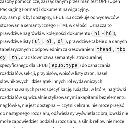
zasoby pomocnicze, zarządzanym przez manifest OPF (Open
Packaging Format) i dokument nawigacyjny.
Aby sam plik był dostępny, EPUB 3.3 oczekuje od wydawców
stosowania semantycznego HTML w całości. Oznacza to
prawdziwe nagłówki w kolejności dokumentu (
–
),
h1
h6
prawdziwe listy (
,
,
), prawdziwe tabele dla danych
ul
ol
dl
tabelarycznych z odpowiednim zakresowaniem
,
thead
tbo
,
, oraz słownictwa semantyki strukturalnej
dy
th
specyficznego dla EPUB (
) do oznaczania
epub:type
rozdziałów, sekcji, przypisów, wpisów listy stron, haseł
słownikowych i dziesiątek innych ról wydawniczych
rozpoznawanych przez specyfikację. Książka, w której nagłówki
rozdziałów są wizualnie stylizowanymi akapitami bez elementu
nagłówka, nie jest dostępna — czytnik ekranu nie może przejść
do następnego rozdziału, odświeżany wyświetlacz brajlowski nie
może zapowiedzieć podziału rozdziału, a silnik reflow nie może