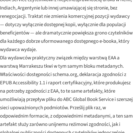
Indiach, Argentynie lub innej umawiającej się stronie, bez
renegocjacji. Traktat nie zmienia komercyjnej pozycji wydawcy
— dotyczy wyłącznie dostępnej kopii, wyłącznie dla populacji
beneficjentów — ale dramatycznie powiększa grono czytelników
dla każdego dobrze uformowanego dostępnego e-booka, który
wydawca wydaje.
Dla wydawców praktyczny związek między warstwą EAA a
warstwą Marrakeszu tkwi w tym samym bloku metadanych.
Właściwości dostępności schema.org, deklaracja zgodności z
EPUB Accessibility 1.1 i raport certyfikacyjny, które produkujesz
na potrzeby zgodności z EAA, to te same artefakty, które
umożliwiają przepływ pliku do ABC Global Book Service i szerszej
sieci upoważnionych podmiotów. Prześlij plik raz, w
odpowiednim formacie, z odpowiednimi metadanymi, a ten sam
artefakt służy zarówno unijnemu reżimowi zgodności, jak i
globalnej publiczności dostępnych czytelników jednocześnie.