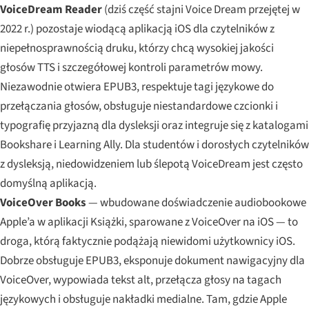
VoiceDream Reader
(dziś część stajni Voice Dream przejętej w
2022 r.) pozostaje wiodącą aplikacją iOS dla czytelników z
niepełnosprawnością druku, którzy chcą wysokiej jakości
głosów TTS i szczegółowej kontroli parametrów mowy.
Niezawodnie otwiera EPUB3, respektuje tagi językowe do
przełączania głosów, obsługuje niestandardowe czcionki i
typografię przyjazną dla dysleksji oraz integruje się z katalogami
Bookshare i Learning Ally. Dla studentów i dorosłych czytelników
z dysleksją, niedowidzeniem lub ślepotą VoiceDream jest często
domyślną aplikacją.
VoiceOver Books
— wbudowane doświadczenie audiobookowe
Apple’a w aplikacji Książki, sparowane z VoiceOver na iOS — to
droga, którą faktycznie podążają niewidomi użytkownicy iOS.
Dobrze obsługuje EPUB3, eksponuje dokument nawigacyjny dla
VoiceOver, wypowiada tekst alt, przełącza głosy na tagach
językowych i obsługuje nakładki medialne. Tam, gdzie Apple