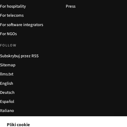
For hospitality
Press
For telecoms
For software integrators
For NGOs
FOLLOW
Subskrybuj przez RSS
Sitemap
llms.txt
English
Deutsch
Español
Italiano
Български
Pliki cookie