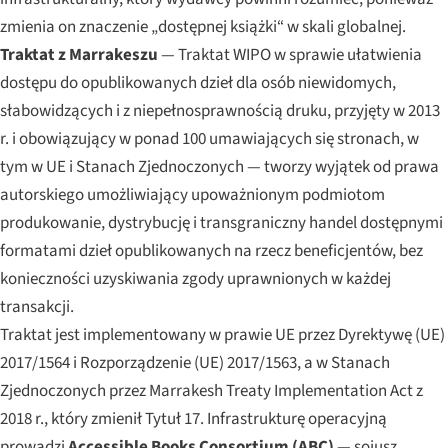
zmienia on znaczenie „dostępnej książki“ w skali globalnej.
Traktat z Marrakeszu
— Traktat WIPO w sprawie ułatwienia
dostępu do opublikowanych dzieł dla osób niewidomych,
słabowidzących i z niepełnosprawnością druku, przyjęty w 2013
r. i obowiązujący w ponad 100 umawiających się stronach, w
tym w UE i Stanach Zjednoczonych — tworzy wyjątek od prawa
autorskiego umożliwiający upoważnionym podmiotom
produkowanie, dystrybucję i transgraniczny handel dostępnymi
formatami dzieł opublikowanych na rzecz beneficjentów, bez
konieczności uzyskiwania zgody uprawnionych w każdej
transakcji.
Traktat jest implementowany w prawie UE przez Dyrektywę (UE)
2017/1564 i Rozporządzenie (UE) 2017/1563, a w Stanach
Zjednoczonych przez Marrakesh Treaty Implementation Act z
2018 r., który zmienił Tytuł 17. Infrastrukturę operacyjną
prowadzi
Accessible Books Consortium (ABC)
— sojusz