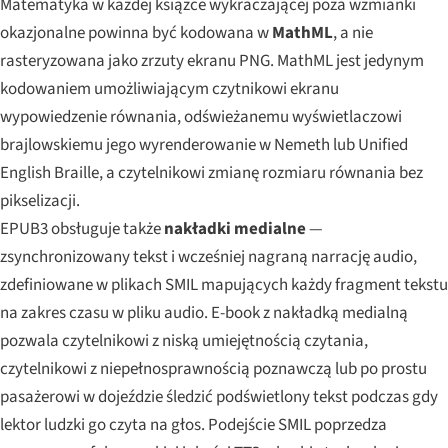
Matematyka w każdej książce wykraczającej poza wzmianki
okazjonalne powinna być kodowana w
MathML
, a nie
rasteryzowana jako zrzuty ekranu PNG. MathML jest jedynym
kodowaniem umożliwiającym czytnikowi ekranu
wypowiedzenie równania, odświeżanemu wyświetlaczowi
brajlowskiemu jego wyrenderowanie w Nemeth lub Unified
English Braille, a czytelnikowi zmianę rozmiaru równania bez
pikselizacji.
EPUB3 obsługuje także
nakładki medialne
—
zsynchronizowany tekst i wcześniej nagraną narrację audio,
zdefiniowane w plikach SMIL mapujących każdy fragment tekstu
na zakres czasu w pliku audio. E-book z nakładką medialną
pozwala czytelnikowi z niską umiejętnością czytania,
czytelnikowi z niepełnosprawnością poznawczą lub po prostu
pasażerowi w dojeździe śledzić podświetlony tekst podczas gdy
lektor ludzki go czyta na głos. Podejście SMIL poprzedza