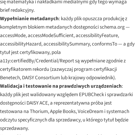
się matematyka i nakładkami medialnymi gdy tego wymaga
brief redakcyjny.
Wypełnianie metadanych
: każdy plik opuszcza produkcję z
kompletnym blokiem metadanych dostępności schema.org —
accessMode, accessModeSufficient, accessibilityFeature,
accessibilityHazard, accessibilitySummary, conformsTo — a gdy
tytuł jest certyfikowany, pola
a11y:certifiedBy/Credential/Report są wypełniane zgodnie z
certyfikatorem rekordu (zazwyczaj program certyfikacji
Benetech, DAISY Consortium lub krajowy odpowiednik).
Walidacja i testowanie na prawdziwych urządzeniach
:
każdy plik jest walidowany względem EPUBCheck i sprawdzarki
dostępności DAISY ACE, a reprezentatywna próba jest
testowana na Thorium, Apple Books, VoiceDream i systemach
odczytu specyficznych dla sprzedawcy, u którego tytuł będzie
sprzedawany.