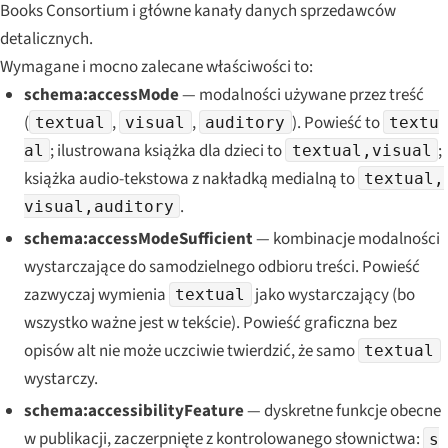
Books Consortium i główne kanały danych sprzedawców
detalicznych.
Wymagane i mocno zalecane właściwości to:
schema:accessMode
— modalności używane przez treść
(
,
,
). Powieść to
textual
visual
auditory
textu
; ilustrowana książka dla dzieci to
;
al
textual,visual
książka audio-tekstowa z nakładką medialną to
textual,
.
visual,auditory
schema:accessModeSufficient
— kombinacje modalności
wystarczające do samodzielnego odbioru treści. Powieść
zazwyczaj wymienia
jako wystarczający (bo
textual
wszystko ważne jest w tekście). Powieść graficzna bez
opisów alt nie może uczciwie twierdzić, że samo
textual
wystarczy.
schema:accessibilityFeature
— dyskretne funkcje obecne
w publikacji, zaczerpnięte z kontrolowanego słownictwa:
s