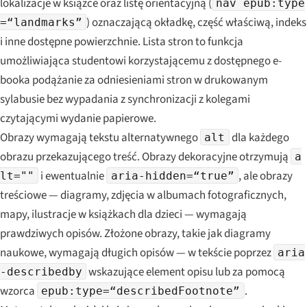
lokalizacje w książce oraz listę orientacyjną (
nav epub:type
) oznaczającą okładkę, część właściwą, indeks
=“landmarks”
i inne dostępne powierzchnie. Lista stron to funkcja
umożliwiająca studentowi korzystającemu z dostępnego e-
booka podążanie za odniesieniami stron w drukowanym
sylabusie bez wypadania z synchronizacji z kolegami
czytającymi wydanie papierowe.
Obrazy wymagają tekstu alternatywnego
dla każdego
alt
obrazu przekazującego treść. Obrazy dekoracyjne otrzymują
a
i ewentualnie
, ale obrazy
lt=""
aria-hidden=“true”
treściowe — diagramy, zdjęcia w albumach fotograficznych,
mapy, ilustracje w książkach dla dzieci — wymagają
prawdziwych opisów. Złożone obrazy, takie jak diagramy
naukowe, wymagają długich opisów — w tekście poprzez
aria
wskazujące element opisu lub za pomocą
-describedby
wzorca
.
epub:type=“describedFootnote”