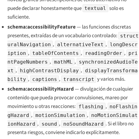
puede declarar honestamente que
solo es
textual
suficiente.
schema:accessibilityFeature
— las funciones discretas
presentes, extraídas de un vocabulario controlado:
struct
,
,
uralNavigation
alternativeText
longDescr
,
,
,
iption
tableOfContents
readingOrder
pri
,
,
ntPageNumbers
mathML
synchronizedAudioTe
,
,
xt
highContrastDisplay
displayTransforma
,
,
y varios más.
bility
captions
transcript
schema:accessibilityHazard
— divulgación de cualquier
contenido que pueda provocar convulsiones, mareo por
movimiento u otras reacciones:
,
flashing
noFlashin
,
,
gHazard
motionSimulation
noMotionSimulat
,
,
. Si el libro no
ionHazard
sound
noSoundHazard
presenta riesgos, conviene indicarlo explícitamente.