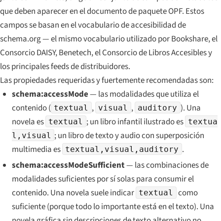
que deben aparecer en el documento de paquete OPF. Estos
campos se basan en el vocabulario de accesibilidad de
schema.org — el mismo vocabulario utilizado por Bookshare, el
Consorcio DAISY, Benetech, el Consorcio de Libros Accesibles y
los principales feeds de distribuidores.
Las propiedades requeridas y fuertemente recomendadas son:
schema:accessMode
— las modalidades que utiliza el
contenido (
,
,
). Una
textual
visual
auditory
novela es
; un libro infantil ilustrado es
textual
textua
; un libro de texto y audio con superposición
l,visual
multimedia es
.
textual,visual,auditory
schema:accessModeSufficient
— las combinaciones de
modalidades suficientes por sí solas para consumir el
contenido. Una novela suele indicar
como
textual
suficiente (porque todo lo importante está en el texto). Una
novela gráfica sin descripciones de texto alternativo no