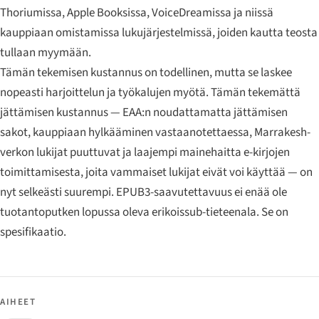
Thoriumissa, Apple Booksissa, VoiceDreamissa ja niissä
kauppiaan omistamissa lukujärjestelmissä, joiden kautta teosta
tullaan myymään.
Tämän tekemisen kustannus on todellinen, mutta se laskee
nopeasti harjoittelun ja työkalujen myötä. Tämän tekemättä
jättämisen kustannus — EAA:n noudattamatta jättämisen
sakot, kauppiaan hylkääminen vastaanotettaessa, Marrakesh-
verkon lukijat puuttuvat ja laajempi mainehaitta e-kirjojen
toimittamisesta, joita vammaiset lukijat eivät voi käyttää — on
nyt selkeästi suurempi. EPUB3-saavutettavuus ei enää ole
tuotantoputken lopussa oleva erikoissub-tieteenala. Se on
spesifikaatio.
AIHEET