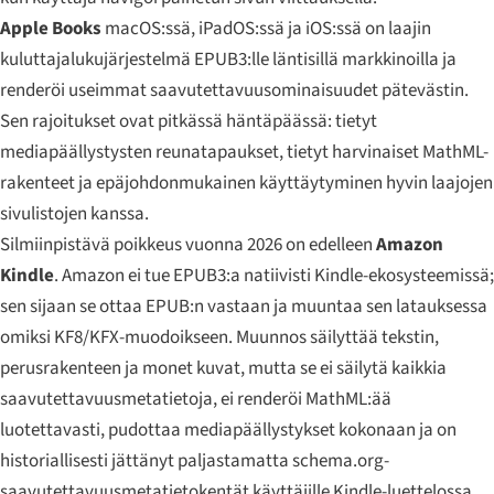
Apple Books
macOS:ssä, iPadOS:ssä ja iOS:ssä on laajin
kuluttajalukujärjestelmä EPUB3:lle läntisillä markkinoilla ja
renderöi useimmat saavutettavuusominaisuudet pätevästin.
Sen rajoitukset ovat pitkässä häntäpäässä: tietyt
mediapäällystysten reunatapaukset, tietyt harvinaiset MathML-
rakenteet ja epäjohdonmukainen käyttäytyminen hyvin laajojen
sivulistojen kanssa.
Silmiinpistävä poikkeus vuonna 2026 on edelleen
Amazon
Kindle
. Amazon ei tue EPUB3:a natiivisti Kindle-ekosysteemissä;
sen sijaan se ottaa EPUB:n vastaan ja muuntaa sen latauksessa
omiksi KF8/KFX-muodoikseen. Muunnos säilyttää tekstin,
perusrakenteen ja monet kuvat, mutta se ei säilytä kaikkia
saavutettavuusmetatietoja, ei renderöi MathML:ää
luotettavasti, pudottaa mediapäällystykset kokonaan ja on
historiallisesti jättänyt paljastamatta schema.org-
saavutettavuusmetatietokentät käyttäjille Kindle-luettelossa