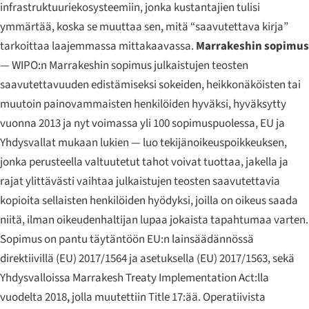
infrastruktuuriekosysteemiin, jonka kustantajien tulisi
ymmärtää, koska se muuttaa sen, mitä “saavutettava kirja”
tarkoittaa laajemmassa mittakaavassa.
Marrakeshin sopimus
— WIPO:n Marrakeshin sopimus julkaistujen teosten
saavutettavuuden edistämiseksi sokeiden, heikkonäköisten tai
muutoin painovammaisten henkilöiden hyväksi, hyväksytty
vuonna 2013 ja nyt voimassa yli 100 sopimuspuolessa, EU ja
Yhdysvallat mukaan lukien — luo tekijänoikeuspoikkeuksen,
jonka perusteella valtuutetut tahot voivat tuottaa, jakella ja
rajat ylittävästi vaihtaa julkaistujen teosten saavutettavia
kopioita sellaisten henkilöiden hyödyksi, joilla on oikeus saada
niitä, ilman oikeudenhaltijan lupaa jokaista tapahtumaa varten.
Sopimus on pantu täytäntöön EU:n lainsäädännössä
direktiivillä (EU) 2017/1564 ja asetuksella (EU) 2017/1563, sekä
Yhdysvalloissa Marrakesh Treaty Implementation Act:lla
vuodelta 2018, jolla muutettiin Title 17:ää. Operatiivista