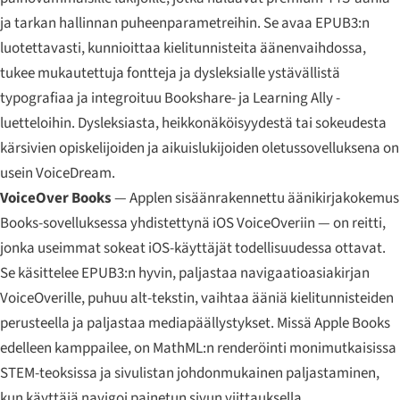
ja tarkan hallinnan puheenparametreihin. Se avaa EPUB3:n
luotettavasti, kunnioittaa kielitunnisteita äänenvaihdossa,
tukee mukautettuja fontteja ja dysleksialle ystävällistä
typografiaa ja integroituu Bookshare- ja Learning Ally -
luetteloihin. Dysleksiasta, heikkonäköisyydestä tai sokeudesta
kärsivien opiskelijoiden ja aikuislukijoiden oletussovelluksena on
usein VoiceDream.
VoiceOver Books
— Applen sisäänrakennettu äänikirjakokemus
Books-sovelluksessa yhdistettynä iOS VoiceOveriin — on reitti,
jonka useimmat sokeat iOS-käyttäjät todellisuudessa ottavat.
Se käsittelee EPUB3:n hyvin, paljastaa navigaatioasiakirjan
VoiceOverille, puhuu alt-tekstin, vaihtaa ääniä kielitunnisteiden
perusteella ja paljastaa mediapäällystykset. Missä Apple Books
edelleen kamppailee, on MathML:n renderöinti monimutkaisissa
STEM-teoksissa ja sivulistan johdonmukainen paljastaminen,
kun käyttäjä navigoi painetun sivun viittauksella.