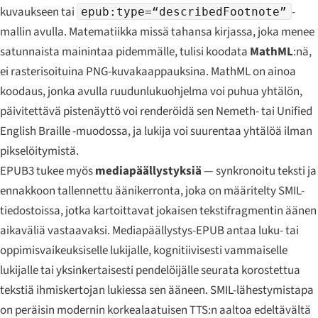
kuvaukseen tai
-
epub:type=“describedFootnote”
mallin avulla. Matematiikka missä tahansa kirjassa, joka menee
satunnaista mainintaa pidemmälle, tulisi koodata
MathML
:nä,
ei rasterisoituina PNG-kuvakaappauksina. MathML on ainoa
koodaus, jonka avulla ruudunlukuohjelma voi puhua yhtälön,
päivitettävä pistenäyttö voi renderöidä sen Nemeth- tai Unified
English Braille -muodossa, ja lukija voi suurentaa yhtälöä ilman
pikselöitymistä.
EPUB3 tukee myös
mediapäällystyksiä
— synkronoitu teksti ja
ennakkoon tallennettu äänikerronta, joka on määritelty SMIL-
tiedostoissa, jotka kartoittavat jokaisen tekstifragmentin äänen
aikaväliä vastaavaksi. Mediapäällystys-EPUB antaa luku- tai
oppimisvaikeuksiselle lukijalle, kognitiivisesti vammaiselle
lukijalle tai yksinkertaisesti pendelöijälle seurata korostettua
tekstiä ihmiskertojan lukiessa sen ääneen. SMIL-lähestymistapa
on peräisin modernin korkealaatuisen TTS:n aaltoa edeltävältä