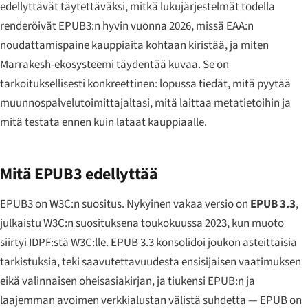
edellyttävät täytettäväksi, mitkä lukujärjestelmät todella
renderöivät EPUB3:n hyvin vuonna 2026, missä EAA:n
noudattamispaine kauppiaita kohtaan kiristää, ja miten
Marrakesh-ekosysteemi täydentää kuvaa. Se on
tarkoituksellisesti konkreettinen: lopussa tiedät, mitä pyytää
muunnospalvelutoimittajaltasi, mitä laittaa metatietoihin ja
mitä testata ennen kuin lataat kauppiaalle.
Mitä EPUB3 edellyttää
EPUB3 on W3C:n suositus. Nykyinen vakaa versio on
EPUB 3.3
,
julkaistu W3C:n suosituksena toukokuussa 2023, kun muoto
siirtyi IDPF:stä W3C:lle. EPUB 3.3 konsolidoi joukon asteittaisia
tarkistuksia, teki saavutettavuudesta ensisijaisen vaatimuksen
eikä valinnaisen oheisasiakirjan, ja tiukensi EPUB:n ja
laajemman avoimen verkkialustan välistä suhdetta — EPUB on