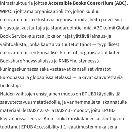
infrastruktuuria johtaa
Accessible Books Consortium (ABC)
,
WIPO:n johtama organisaatioliitto, johon kuuluu
näkövammaisia edustavia organisaatioita, heitä palvelevia
kirjastoja, kustantajia ja standardointielimiä. ABC toimii Global
Book Service -alustaa, joka on rajat ylittävä lainaus- ja
vaihtoalusta, jonka kautta valtuutetut tahot — tyypillisesti
näkövammaisten kansalliset kirjastot, organisaatiot kuten
Bookshare Yhdysvalloissa ja RNIB Yhdistyneessä
kuningaskunnassa sekä vastaavat kansalliset virastot
Euroopassa ja globaalissa etelässä — jakavat saavutettavia
tiedostoja.
Näiden vaihtojen ensisijainen muoto on EPUB3 täydellisillä
saavutettavuusmetatiedoilla, ja vanhemmalle tai skannatulle
materiaalille DAISY 2.02- ja DAISY 3 -muodot, joita EPUB3
käytännössä seuraa. Kirja, jonka ranskalainen kustantaja on
tuottanut EPUB Accessibility 1.1 -vaatimustenmukaisena