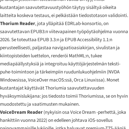
kustantajan saavutettavuustyöhön täytyy sisältyä oikeita
laitteita koskeva testaus, ei pelkästään tiedostotason validointi.
Thorium Reader
, jota ylläpitää EDRLab-konsortio, on
saavutettavan EPUB3:n viitevapainen työpöytäohjelma vuonna
2026. Se toteuttaa EPUB 3.3:n ja EPUB Accessibility 1.1:n
perusteellisesti, paljastaa navigaatioasiakirjan, sivulistan ja
kiintopisteiden luettelon, renderöi MathML:n, tukee
mediapäällystyksiä ja integroituu käyttöjärjestelmän teksti-
puhe-toimintoon ja tärkeimpiin ruudunlukuohjelmiin (NVDA
Windowsissa, VoiceOver macOS:ssä, Orca Linuxissa). Monet
kustantajat käyttävät Thoriumia saavutettavuuden
hyväksymislukijana: jos tiedosto toimii Thoriumissa, se on hyvin
muodostettu ja vaatimusten mukainen.
VoiceDream Reader
(nykyisin osa Voice Dream -perhettä, joka
hankittiin vuonna 2022) on edelleen johtava iOS-sovellus
painovammaisille lukijoille, jotka haluavat premium-TTS-ääniä