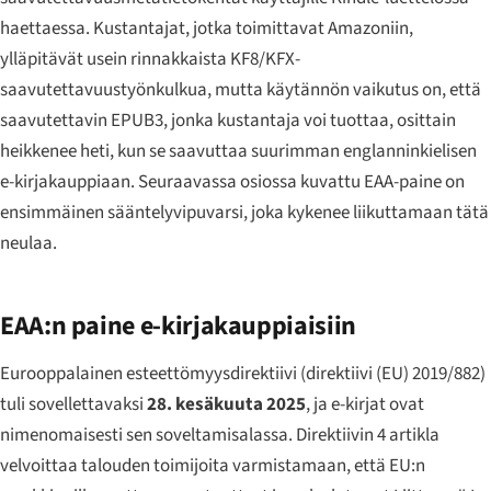
haettaessa. Kustantajat, jotka toimittavat Amazoniin,
ylläpitävät usein rinnakkaista KF8/KFX-
saavutettavuustyönkulkua, mutta käytännön vaikutus on, että
saavutettavin EPUB3, jonka kustantaja voi tuottaa, osittain
heikkenee heti, kun se saavuttaa suurimman englanninkielisen
e-kirjakauppiaan. Seuraavassa osiossa kuvattu EAA-paine on
ensimmäinen sääntelyvipuvarsi, joka kykenee liikuttamaan tätä
neulaa.
EAA:n paine e-kirjakauppiaisiin
Eurooppalainen esteettömyysdirektiivi (direktiivi (EU) 2019/882)
tuli sovellettavaksi
28. kesäkuuta 2025
, ja e-kirjat ovat
nimenomaisesti sen soveltamisalassa. Direktiivin 4 artikla
velvoittaa talouden toimijoita varmistamaan, että EU:n