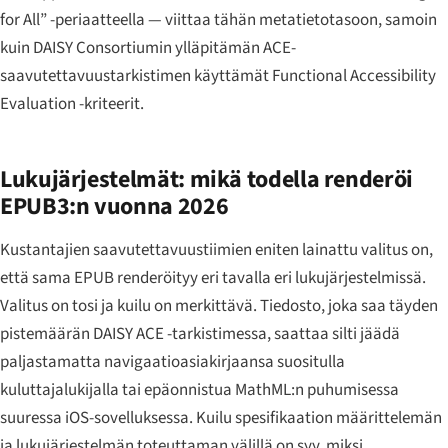
for All” -periaatteella — viittaa tähän metatietotasoon, samoin
kuin DAISY Consortiumin ylläpitämän ACE-
saavutettavuustarkistimen käyttämät Functional Accessibility
Evaluation -kriteerit.
Lukujärjestelmät: mikä todella renderöi
EPUB3:n vuonna 2026
Kustantajien saavutettavuustiimien eniten lainattu valitus on,
että sama EPUB renderöityy eri tavalla eri lukujärjestelmissä.
Valitus on tosi ja kuilu on merkittävä. Tiedosto, joka saa täyden
pistemäärän DAISY ACE -tarkistimessa, saattaa silti jäädä
paljastamatta navigaatioasiakirjaansa suositulla
kuluttajalukijalla tai epäonnistua MathML:n puhumisessa
suuressa iOS-sovelluksessa. Kuilu spesifikaation määrittelemän
ja lukujärjestelmän toteuttaman välillä on syy, miksi