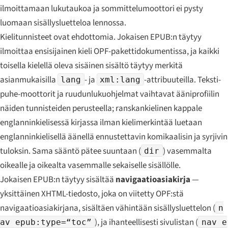
ilmoittamaan lukutaukoa ja sommittelumoottori ei pysty
luomaan sisällysluetteloa lennossa.
Kielitunnisteet ovat ehdottomia. Jokaisen EPUB:n täytyy
ilmoittaa ensisijainen kieli OPF-pakettidokumentissa, ja kaikki
toisella kielellä oleva sisäinen sisältö täytyy merkitä
asianmukaisilla
- ja
-attribuuteilla. Teksti-
lang
xml:lang
puhe-moottorit ja ruudunlukuohjelmat vaihtavat ääniprofiilin
näiden tunnisteiden perusteella; ranskankielinen kappale
englanninkielisessä kirjassa ilman kielimerkintää luetaan
englanninkielisellä äänellä ennustettavin komikaalisin ja syrjivin
tuloksin. Sama sääntö pätee suuntaan (
) vasemmalta
dir
oikealle ja oikealta vasemmalle sekaiselle sisällölle.
Jokaisen EPUB:n täytyy sisältää
navigaatioasiakirja
—
yksittäinen XHTML-tiedosto, joka on viitetty OPF:stä
navigaatioasiakirjana, sisältäen vähintään sisällysluettelon (
n
), ja ihanteellisesti sivulistan (
av epub:type=“toc”
nav e