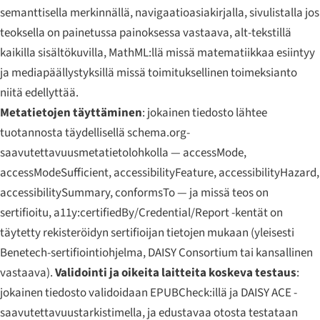
semanttisella merkinnällä, navigaatioasiakirjalla, sivulistalla jos
teoksella on painetussa painoksessa vastaava, alt-tekstillä
kaikilla sisältökuvilla, MathML:llä missä matematiikkaa esiintyy
ja mediapäällystyksillä missä toimituksellinen toimeksianto
niitä edellyttää.
Metatietojen täyttäminen
: jokainen tiedosto lähtee
tuotannosta täydellisellä schema.org-
saavutettavuusmetatietolohkolla — accessMode,
accessModeSufficient, accessibilityFeature, accessibilityHazard,
accessibilitySummary, conformsTo — ja missä teos on
sertifioitu, a11y:certifiedBy/Credential/Report -kentät on
täytetty rekisteröidyn sertifioijan tietojen mukaan (yleisesti
Benetech-sertifiointiohjelma, DAISY Consortium tai kansallinen
vastaava).
Validointi ja oikeita laitteita koskeva testaus
:
jokainen tiedosto validoidaan EPUBCheck:illä ja DAISY ACE -
saavutettavuustarkistimella, ja edustavaa otosta testataan