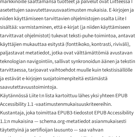
markkinoille saattamansa tuotteet ja palvelut ovat Liitteessä I
asetettujen saavutettavuusvaatimusten mukaisia. E-kirjojen ja
niiden käyttämiseen tarvittavien ohjelmistojen osalta Liite I
sisältää: varmistaminen, että e-kirjat (ja niiden käyttämiseen
tarvittavat ohjelmistot) tukevat teksti-puhe-toimintoa, antavat
käyttäjien mukauttaa esitystä (fonttikoko, kontrasti, riviväli),
paljastavat metatiedot, jotka ovat välttämättömiä avustavan
teknologian navigointiin, sallivat synkronoidun äänen ja tekstin
tarvittaessa, tarjoavat vaihtoehdot muulle kuin tekstisisällölle
ja estävät e-kirjojen suojatoimenpiteitä estämästä
saavutettavuustoimintoja.
Käytännössä Liite I:n lista kartoittuu lähes yksi yhteen EPUB
Accessibility 1.1 -vaatimustenmukaisuuskriteereihin.
Kustantaja, joka toimittaa EPUB3-tiedostot EPUB Accessibility
1.1:n mukaisina — schema.org-metatiedot asianmukaisesti
täytettyinä ja sertifioijan lausunto — saa vahvan