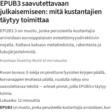
EPUB3 saavutettavaan
julkaisemiseen: mitä kustantajien
täytyy toimittaa
EPUB3.3 on muoto, jonka perusteella kustantajia
arvioidaan eurooppalaisen esteettömyysdirektiivin
nojalla. Kattava katsaus metatiedoista, rakentesta ja
lukujärjestelmistä.
Kirjoittaja Disability World
·
10 min lukuaika
Kuvan kuvaus: E-lukija on pinottuna fyysisten kirjojen päällä,
korvanappien levätessä päällä, ruudulla näkyy sivu
saavutettavaa tekstiä — arkiset pinnat, joilla EPUB3:n täytyy
toimia.
Lukuaika: 12 minuuttia
EPUB3
on muoto, jonka perusteella kustantajia arvioidaan, kun