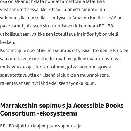
osa on alkanut hylätä noudattamattomia latauksia
vastaanotettaessa. Merkittävillä omistusmuotoihin
sidonnaisilla alustoilla — erityisesti Amazon Kindle — EAA on
pakottanut julkiseen sitoutumiseen tiukempaan EPUB3-
uskollisuuteen, vaikka sen toteuttava insinöörityö on vielä
kesken.
Kustantajille operatiivinen seuraus on yksiselitteinen: e-kirjojen
saavutettavuusmetatiedot ovat nyt julkaisuvaatimus, eivät
mukavuustekijä. Tuotantotiimit, jotka aiemmin ajoivat
saavutettavuutta erillisenä alajuoksun muunnoksena,
rakentavat sen nyt lähdekieliseen työnkulkuun.
Marrakeshin sopimus ja Accessible Books
Consortium -ekosysteemi
EPUB3 sijoittuu laajempaan sopimus- ja