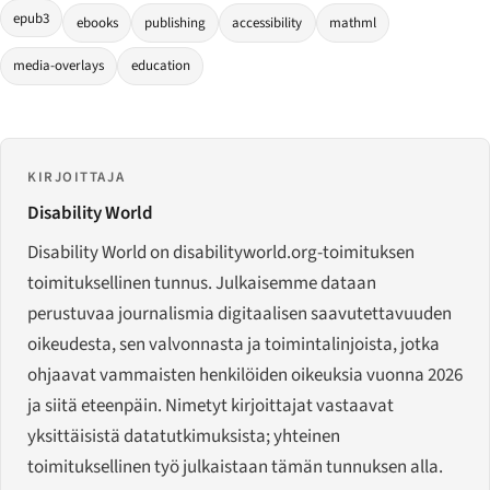
epub3
ebooks
publishing
accessibility
mathml
media-overlays
education
KIRJOITTAJA
Disability World
Disability World on disabilityworld.org-toimituksen
toimituksellinen tunnus. Julkaisemme dataan
perustuvaa journalismia digitaalisen saavutettavuuden
oikeudesta, sen valvonnasta ja toimintalinjoista, jotka
ohjaavat vammaisten henkilöiden oikeuksia vuonna 2026
ja siitä eteenpäin. Nimetyt kirjoittajat vastaavat
yksittäisistä datatutkimuksista; yhteinen
toimituksellinen työ julkaistaan tämän tunnuksen alla.