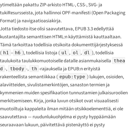
ytimeltään pakattu ZIP-arkisto HTML-, CSS-, SVG- ja
tukiResursseista, jota hallinnoi OPF-manifesti (Open Packaging
Format) ja navigaatioasiakirja.
Jotta tiedosto itse olisi saavutettava, EPUB 3.3 edellyttää
kustantajilta semanttisen HTML:n käyttämistä kauttaaltaan.
Tämä tarkoittaa todellisia otsikoita dokumenttijärjestyksessä
(
–
), todellisia listoja (
,
,
), todellisia
h1
h6
ul
ol
dl
taulukoita taulukkomuotoiselle datalle asianmukaisella
thea
-,
-,
-rajauksella ja EPUB:n erityistä
d
tbody
th
rakenteellista semantiikkaa (
) lukujen, osioiden,
epub:type
alaviitteiden, sivulistamerkintöjen, sanaston termien ja
kymmenien muiden spesifikaation tunnustamien julkaisuroolien
merkitsemiseen. Kirja, jonka luvun otsikot ovat visuaalisesti
muotoiltuja kappaleita ilman mitään otsikkoelementtiä, ei ole
saavutettava — ruudunlukuohjelma ei pysty hyppäämään
seuraavaan lukuun, päivitettävä pistenäyttö ei pysty