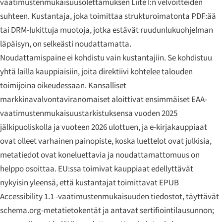
vaatimustenmukaisuusolettamuksen Liite I:n velvoitteiden
suhteen. Kustantaja, joka toimittaa strukturoimatonta PDF:ää
tai DRM-lukittuja muotoja, jotka estävät ruudunlukuohjelman
läpäisyn, on selkeästi noudattamatta.
Noudattamispaine ei kohdistu vain kustantajiin. Se kohdistuu
yhtä lailla kauppiaisiin, joita direktiivi kohtelee talouden
toimijoina oikeudessaan. Kansalliset
markkinavalvontaviranomaiset aloittivat ensimmäiset EAA-
vaatimustenmukaisuustarkistuksensa vuoden 2025
jälkipuoliskolla ja vuoteen 2026 ulottuen, ja e-kirjakauppiaat
ovat olleet varhainen painopiste, koska luettelot ovat julkisia,
metatiedot ovat koneluettavia ja noudattamattomuus on
helppo osoittaa. EU:ssa toimivat kauppiaat edellyttävät
nykyisin yleensä, että kustantajat toimittavat EPUB
Accessibility 1.1 -vaatimustenmukaisuuden tiedostot, täyttävät
schema.org-metatietokentät ja antavat sertifiointilausunnon;