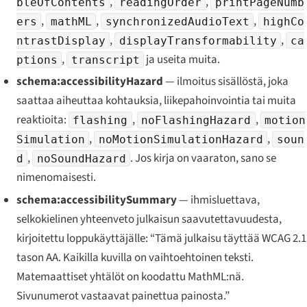
,
,
bleOfContents
readingOrder
printPageNumb
,
,
,
ers
mathML
synchronizedAudioText
highCo
,
,
ntrastDisplay
displayTransformability
ca
,
ja useita muita.
ptions
transcript
schema:accessibilityHazard
— ilmoitus sisällöstä, joka
saattaa aiheuttaa kohtauksia, liikepahoinvointia tai muita
reaktioita:
,
,
flashing
noFlashingHazard
motion
,
,
Simulation
noMotionSimulationHazard
soun
,
. Jos kirja on vaaraton, sano se
d
noSoundHazard
nimenomaisesti.
schema:accessibilitySummary
— ihmisluettava,
selkokielinen yhteenveto julkaisun saavutettavuudesta,
kirjoitettu loppukäyttäjälle: “Tämä julkaisu täyttää WCAG 2.1
tason AA. Kaikilla kuvilla on vaihtoehtoinen teksti.
Matemaattiset yhtälöt on koodattu MathML:nä.
Sivunumerot vastaavat painettua painosta.”