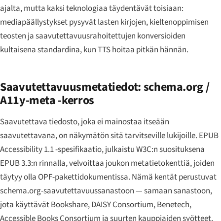
ajalta, mutta kaksi teknologiaa täydentävät toisiaan:
mediapäällystykset pysyvät lasten kirjojen, kieltenoppimisen
teosten ja saavutettavuusrahoitettujen konversioiden
kultaisena standardina, kun TTS hoitaa pitkän hännän.
Saavutettavuusmetatiedot: schema.org /
A11y-meta -kerros
Saavutettava tiedosto, joka ei mainostaa itseään
saavutettavana, on näkymätön sitä tarvitseville lukijoille. EPUB
Accessibility 1.1 -spesifikaatio, julkaistu W3C:n suosituksena
EPUB 3.3:n rinnalla, velvoittaa joukon metatietokenttiä, joiden
täytyy olla OPF-pakettidokumentissa. Nämä kentät perustuvat
schema.org-saavutettavuussanastoon — samaan sanastoon,
jota käyttävät Bookshare, DAISY Consortium, Benetech,
Accessible Books Consortium ja suurten kauppiaiden syötteet.