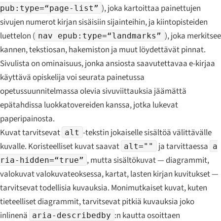
), joka kartoittaa painettujen
pub:type=“page-list”
sivujen numerot kirjan sisäisiin sijainteihin, ja kiintopisteiden
luettelon (
), joka merkitsee
nav epub:type=“landmarks”
kannen, tekstiosan, hakemiston ja muut löydettävät pinnat.
Sivulista on ominaisuus, jonka ansiosta saavutettavaa e-kirjaa
käyttävä opiskelija voi seurata painetussa
opetussuunnitelmassa olevia sivuviittauksia jäämättä
epätahdissa luokkatovereiden kanssa, jotka lukevat
paperipainosta.
Kuvat tarvitsevat
-tekstin jokaiselle sisältöä välittävälle
alt
kuvalle. Koristeelliset kuvat saavat
ja tarvittaessa
alt=""
a
, mutta sisältökuvat — diagrammit,
ria-hidden=“true”
valokuvat valokuvateoksessa, kartat, lasten kirjan kuvitukset —
tarvitsevat todellisia kuvauksia. Monimutkaiset kuvat, kuten
tieteelliset diagrammit, tarvitsevat pitkiä kuvauksia joko
inlinenä
:n kautta osoittaen
aria-describedby