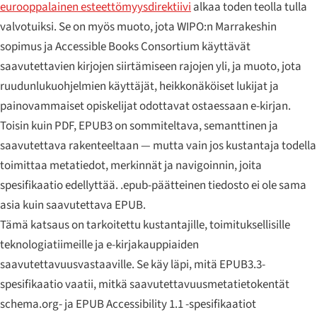
eurooppalainen esteettömyysdirektiivi
alkaa toden teolla tulla
valvotuiksi. Se on myös muoto, jota WIPO:n Marrakeshin
sopimus ja Accessible Books Consortium käyttävät
saavutettavien kirjojen siirtämiseen rajojen yli, ja muoto, jota
ruudunlukuohjelmien käyttäjät, heikkonäköiset lukijat ja
painovammaiset opiskelijat odottavat ostaessaan e-kirjan.
Toisin kuin PDF, EPUB3 on sommiteltava, semanttinen ja
saavutettava rakenteeltaan — mutta vain jos kustantaja todella
toimittaa metatiedot, merkinnät ja navigoinnin, joita
spesifikaatio edellyttää. .epub-päätteinen tiedosto ei ole sama
asia kuin saavutettava EPUB.
Tämä katsaus on tarkoitettu kustantajille, toimituksellisille
teknologiatiimeille ja e-kirjakauppiaiden
saavutettavuusvastaaville. Se käy läpi, mitä EPUB3.3-
spesifikaatio vaatii, mitkä saavutettavuusmetatietokentät
schema.org- ja EPUB Accessibility 1.1 -spesifikaatiot