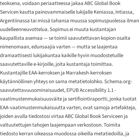
teoksena, voidaan periaatteessa jakaa ABC Global Book
Servicen kautta painovammaiselle lukijalle Keniassa, Intiassa,
Argentiinassa tai missä tahansa muussa sopimuspuolessa ilman
uudelleenneuvottelua. Sopimus ei muuta kustantajan
kaupallista asemaa — se toimii saavutettavan kopion osalta
nimenomaan, edunsaajia varten — mutta se laajentaa
dramaattisesti lukijakuntaa kaikille hyvin muodostetuille
saavutettaville e-kirjoille, joita kustantaja toimittaa.
Kustantajille EAA-kerroksen ja Marrakesh-kerroksen
käytännöllinen yhteys on sama metatietolohko. Schema.org-
saavutettavuusominaisuudet, EPUB Accessibility 1.1 -
vaatimustenmukaisuusväite ja sertifiointiraportti, jonka tuotat
EAA-vaatimustenmukaisuutta varten, ovat samoja artefakteja,
joiden avulla tiedostosi virtaa ABC Global Book Serviceen ja
valtuutettujen tahojen laajempaan verkostoon. Toimita
tiedosto kerran oikeassa muodossa oikeilla metatiedoilla, ja