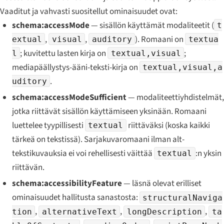
Vaaditut ja vahvasti suositellut ominaisuudet ovat:
schema:accessMode
— sisällön käyttämät modaliteetit (
t
,
,
). Romaani on
extual
visual
auditory
textua
; kuvitettu lasten kirja on
;
l
textual,visual
mediapäällystys-ääni-teksti-kirja on
textual,visual,a
.
uditory
schema:accessModeSufficient
— modaliteettiyhdistelmät,
jotka riittävät sisällön käyttämiseen yksinään. Romaani
luettelee tyypillisesti
riittäväksi (koska kaikki
textual
tärkeä on tekstissä). Sarjakuvaromaani ilman alt-
tekstikuvauksia ei voi rehellisesti väittää
:n yksin
textual
riittävän.
schema:accessibilityFeature
— läsnä olevat erilliset
ominaisuudet hallitusta sanastosta:
structuralNaviga
,
,
,
tion
alternativeText
longDescription
ta