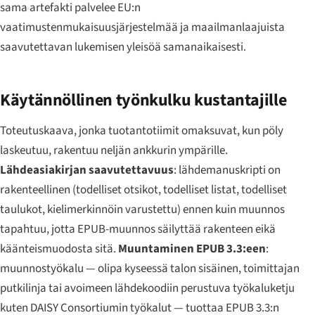
sama artefakti palvelee EU:n
vaatimustenmukaisuusjärjestelmää ja maailmanlaajuista
saavutettavan lukemisen yleisöä samanaikaisesti.
Käytännöllinen työnkulku kustantajille
Toteutuskaava, jonka tuotantotiimit omaksuvat, kun pöly
laskeutuu, rakentuu neljän ankkurin ympärille.
Lähdeasiakirjan saavutettavuus
: lähdemanuskripti on
rakenteellinen (todelliset otsikot, todelliset listat, todelliset
taulukot, kielimerkinnöin varustettu) ennen kuin muunnos
tapahtuu, jotta EPUB-muunnos säilyttää rakenteen eikä
käänteismuodosta sitä.
Muuntaminen EPUB 3.3:een
:
muunnostyökalu — olipa kyseessä talon sisäinen, toimittajan
putkilinja tai avoimeen lähdekoodiin perustuva työkaluketju
kuten DAISY Consortiumin työkalut — tuottaa EPUB 3.3:n