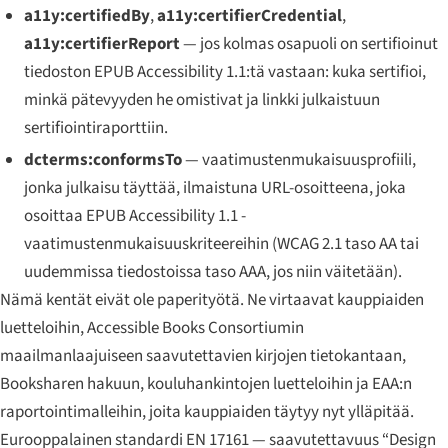
a11y:certifiedBy
,
a11y:certifierCredential
,
a11y:certifierReport
— jos kolmas osapuoli on sertifioinut
tiedoston EPUB Accessibility 1.1:tä vastaan: kuka sertifioi,
minkä pätevyyden he omistivat ja linkki julkaistuun
sertifiointiraporttiin.
dcterms:conformsTo
— vaatimustenmukaisuusprofiili,
jonka julkaisu täyttää, ilmaistuna URL-osoitteena, joka
osoittaa EPUB Accessibility 1.1 -
vaatimustenmukaisuuskriteereihin (WCAG 2.1 taso AA tai
uudemmissa tiedostoissa taso AAA, jos niin väitetään).
Nämä kentät eivät ole paperityötä. Ne virtaavat kauppiaiden
luetteloihin, Accessible Books Consortiumin
maailmanlaajuiseen saavutettavien kirjojen tietokantaan,
Booksharen hakuun, kouluhankintojen luetteloihin ja EAA:n
raportointimalleihin, joita kauppiaiden täytyy nyt ylläpitää.
Eurooppalainen standardi EN 17161 — saavutettavuus “Design