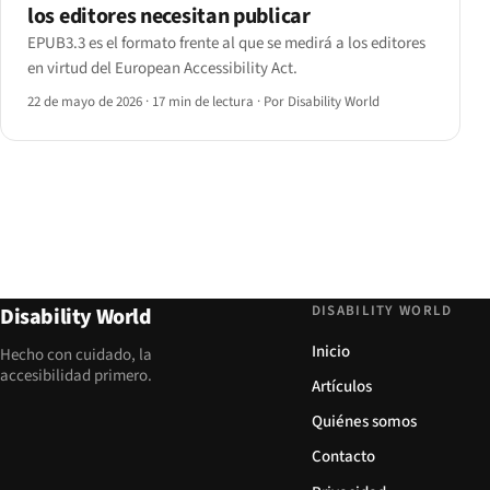
los editores necesitan publicar
EPUB3.3 es el formato frente al que se medirá a los editores
en virtud del European Accessibility Act.
22 de mayo de 2026
·
17 min de lectura
·
Por Disability World
DISABILITY WORLD
Disability World
Inicio
Hecho con cuidado, la
accesibilidad primero.
Artículos
Quiénes somos
Contacto