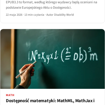
EPUB3.3 to format, według którego wydawcy będą oceniani na
podstawie Europejskiego Aktu o Dostępności.
22 maja 2026
·
13 min czytania
·
Autor Disability World
MATH
Dostępność matematyki: MathML, MathJax i