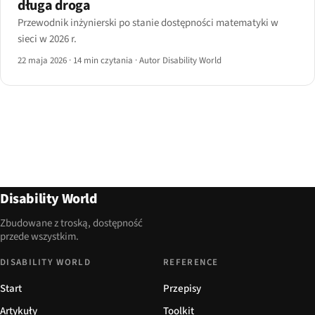
długa droga
Przewodnik inżynierski po stanie dostępności matematyki w
sieci w 2026 r.
22 maja 2026
·
14 min czytania
·
Autor Disability World
Disability World
Zbudowane z troską, dostępność
przede wszystkim.
DISABILITY WORLD
REFERENCE
Start
Przepisy
Artykuły
Toolkit