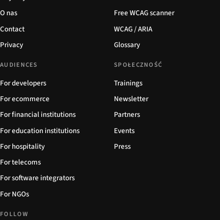
O nas
Free WCAG scanner
Contact
WCAG / ARIA
Privacy
Glossary
AUDIENCES
SPOŁECZNOŚĆ
For developers
Trainings
For ecommerce
Newsletter
For financial institutions
Partners
For education institutions
Events
For hospitality
Press
For telecoms
For software integrators
For NGOs
FOLLOW