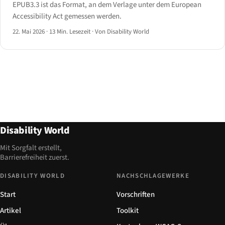
EPUB3.3 ist das Format, an dem Verlage unter dem European
Accessibility Act gemessen werden.
22. Mai 2026
·
13 Min. Lesezeit
·
Von Disability World
Disability World
Mit Sorgfalt erstellt,
Barrierefreiheit zuerst.
DISABILITY WORLD
NACHSCHLAGEWERKE
Start
Vorschriften
Artikel
Toolkit