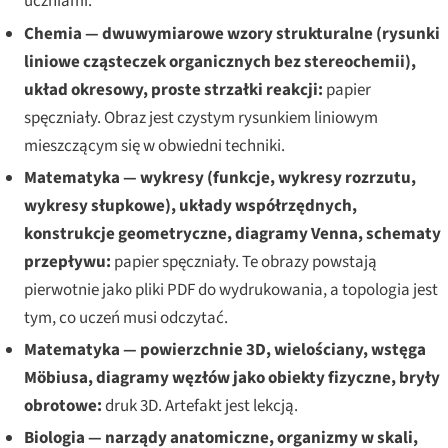
uczniami.
Chemia — dwuwymiarowe wzory strukturalne (rysunki
liniowe cząsteczek organicznych bez stereochemii),
układ okresowy, proste strzałki reakcji:
papier
spęczniały. Obraz jest czystym rysunkiem liniowym
mieszczącym się w obwiedni techniki.
Matematyka — wykresy (funkcje, wykresy rozrzutu,
wykresy słupkowe), układy współrzędnych,
konstrukcje geometryczne, diagramy Venna, schematy
przepływu:
papier spęczniały. Te obrazy powstają
pierwotnie jako pliki PDF do wydrukowania, a topologia jest
tym, co uczeń musi odczytać.
Matematyka — powierzchnie 3D, wielościany, wstęga
Möbiusa, diagramy węzłów jako obiekty fizyczne, bryły
obrotowe:
druk 3D. Artefakt jest lekcją.
Biologia — narządy anatomiczne, organizmy w skali,