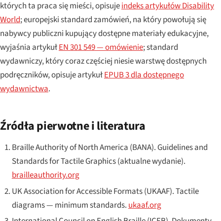
których ta praca się mieści, opisuje
indeks artykułów Disability
World
; europejski standard zamówień, na który powołują się
nabywcy publiczni kupujący dostępne materiały edukacyjne,
wyjaśnia artykuł
EN 301 549 — omówienie
; standard
wydawniczy, który coraz częściej niesie warstwę dostępnych
podręczników, opisuje artykuł
EPUB 3 dla dostępnego
wydawnictwa
.
Źródła pierwotne i literatura
Braille Authority of North America (BANA).
Guidelines and
Standards for Tactile Graphics
(aktualne wydanie).
brailleauthority.org
UK Association for Accessible Formats (UKAAF).
Tactile
diagrams — minimum standards
.
ukaaf.org
International Council on English Braille (ICEB). Dokumenty