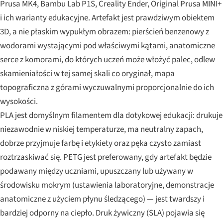
Prusa MK4, Bambu Lab P1S, Creality Ender, Original Prusa MINI+
i ich warianty edukacyjne. Artefakt jest prawdziwym obiektem
3D, a nie płaskim wypukłym obrazem: pierścień benzenowy z
wodorami wystającymi pod właściwymi kątami, anatomiczne
serce z komorami, do których uczeń może włożyć palec, odlew
skamieniałości w tej samej skali co oryginał, mapa
topograficzna z górami wyczuwalnymi proporcjonalnie do ich
wysokości.
PLA jest domyślnym filamentem dla dotykowej edukacji: drukuje
niezawodnie w niskiej temperaturze, ma neutralny zapach,
dobrze przyjmuje farbę i etykiety oraz pęka czysto zamiast
roztrzaskiwać się. PETG jest preferowany, gdy artefakt będzie
podawany między uczniami, upuszczany lub używany w
środowisku mokrym (ustawienia laboratoryjne, demonstracje
anatomiczne z użyciem płynu śledzącego) — jest twardszy i
bardziej odporny na ciepło. Druk żywiczny (SLA) pojawia się