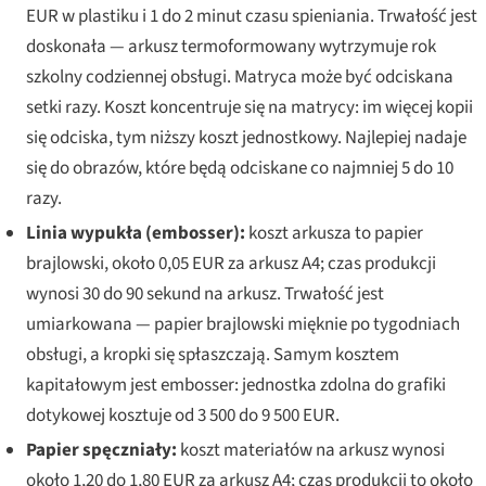
EUR w plastiku i 1 do 2 minut czasu spieniania. Trwałość jest
doskonała — arkusz termoformowany wytrzymuje rok
szkolny codziennej obsługi. Matryca może być odciskana
setki razy. Koszt koncentruje się na matrycy: im więcej kopii
się odciska, tym niższy koszt jednostkowy. Najlepiej nadaje
się do obrazów, które będą odciskane co najmniej 5 do 10
razy.
Linia wypukła (embosser):
koszt arkusza to papier
brajlowski, około 0,05 EUR za arkusz A4; czas produkcji
wynosi 30 do 90 sekund na arkusz. Trwałość jest
umiarkowana — papier brajlowski mięknie po tygodniach
obsługi, a kropki się spłaszczają. Samym kosztem
kapitałowym jest embosser: jednostka zdolna do grafiki
dotykowej kosztuje od 3 500 do 9 500 EUR.
Papier spęczniały:
koszt materiałów na arkusz wynosi
około 1,20 do 1,80 EUR za arkusz A4; czas produkcji to około