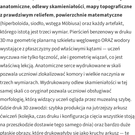
anatomiczne
,
odlewy skamieniałości
,
mapy topograficzne
z prawdziwym reliefem
,
powierzchnie matematyczne
(hiperboloida, siodło, wstęga Möbiusa) oraz każdy artefakt,
którego
istotą
jest trzeci wymiar. Pierścień benzenowy w druku
3D ma geometrię planarną szkieletu węglowego ORAZ wodory
wystające z płaszczyzny pod właściwymi kątami — uczeń
wyczuwa nie tylko łączność, ale i geometrię wiązań, co jest
właściwą lekcją. Anatomiczne serce wydrukowane w skali
pozwala uczniowi zlokalizować komory i wielkie naczynia w
trzech wymiarach. Wydrukowany odlew skamieniałości w tej
samej skali co oryginał pozwala uczniowi obsługiwać
morfologię, którą widzący uczeń ogląda przez muzealną szybę.
Gdzie druk 3D zawodzi: szybka produkcja na jutrzejszy arkusz
ćwiczeń (kolejka, czas druku i konfiguracja cięcia wszystkie stoją
na przeszkodzie dostawie tego samego dnia) oraz bardzo duże
płaskie obrazy, które drukowałyby się jako kruchy arkusz — te