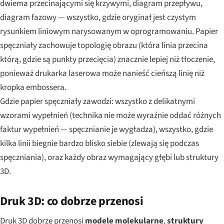
dwiema przecinającymi się krzywymi, diagram przepływu,
diagram fazowy — wszystko, gdzie oryginał jest czystym
rysunkiem liniowym narysowanym w oprogramowaniu. Papier
spęczniały zachowuje topologię obrazu (która linia przecina
którą, gdzie są punkty przecięcia) znacznie lepiej niż tłoczenie,
ponieważ drukarka laserowa może nanieść cieńszą linię niż
kropka embossera.
Gdzie papier spęczniały zawodzi: wszystko z delikatnymi
wzorami wypełnień (technika nie może wyraźnie oddać różnych
faktur wypełnień — spęcznianie je wygładza), wszystko, gdzie
kilka linii biegnie bardzo blisko siebie (zlewają się podczas
spęczniania), oraz każdy obraz wymagający głębi lub struktury
3D.
Druk 3D: co dobrze przenosi
Druk 3D dobrze przenosi
modele molekularne
,
struktury