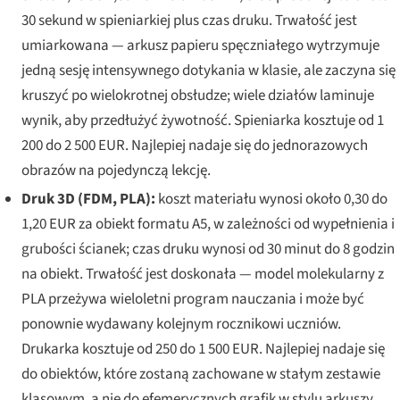
30 sekund w spieniarkiej plus czas druku. Trwałość jest
umiarkowana — arkusz papieru spęczniałego wytrzymuje
jedną sesję intensywnego dotykania w klasie, ale zaczyna się
kruszyć po wielokrotnej obsłudze; wiele działów laminuje
wynik, aby przedłużyć żywotność. Spieniarka kosztuje od 1
200 do 2 500 EUR. Najlepiej nadaje się do jednorazowych
obrazów na pojedynczą lekcję.
Druk 3D (FDM, PLA):
koszt materiału wynosi około 0,30 do
1,20 EUR za obiekt formatu A5, w zależności od wypełnienia i
grubości ścianek; czas druku wynosi od 30 minut do 8 godzin
na obiekt. Trwałość jest doskonała — model molekularny z
PLA przeżywa wieloletni program nauczania i może być
ponownie wydawany kolejnym rocznikowi uczniów.
Drukarka kosztuje od 250 do 1 500 EUR. Najlepiej nadaje się
do obiektów, które zostaną zachowane w stałym zestawie
klasowym, a nie do efemerycznych grafik w stylu arkuszy