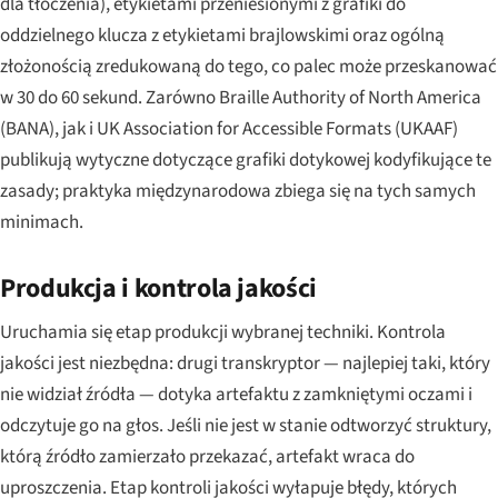
dla tłoczenia), etykietami przeniesionymi z grafiki do
oddzielnego klucza z etykietami brajlowskimi oraz ogólną
złożonością zredukowaną do tego, co palec może przeskanować
w 30 do 60 sekund. Zarówno Braille Authority of North America
(BANA), jak i UK Association for Accessible Formats (UKAAF)
publikują wytyczne dotyczące grafiki dotykowej kodyfikujące te
zasady; praktyka międzynarodowa zbiega się na tych samych
minimach.
Produkcja i kontrola jakości
Uruchamia się etap produkcji wybranej techniki. Kontrola
jakości jest niezbędna: drugi transkryptor — najlepiej taki, który
nie widział źródła — dotyka artefaktu z zamkniętymi oczami i
odczytuje go na głos. Jeśli nie jest w stanie odtworzyć struktury,
którą źródło zamierzało przekazać, artefakt wraca do
uproszczenia. Etap kontroli jakości wyłapuje błędy, których