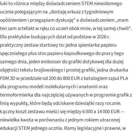
luki to różnica między doświadczeniem STEM niewidomego
ucznia polegającym na „dostaję arkusz z tygodniowym
opóźnieniem i przegapiam dyskusję“ a doświadczeniem „mam
ten sam artefakt w ręku co uczeń obok mnie, w tej samej chwili“.
Dla praktyków budujących dział od podstaw w 2026 r.
praktyczny zestaw startowy to: jedna spieniarka papieru
spęczniałego plus stos papieru kapsułkowego do pracy tego
samego dnia, jeden embosser do grafiki dotykowej dla dużej
objętości tekstu brajlowskiego i prostej grafiki, jedna drukarka
FDM 3D w przedziale od 200 do 800 EUR z katalogiem szpul PLA
dla programu modeli molekularnych i anatomii oraz
termoformierka dla najczęściej używanych w programie grafik z
linią wypukłą, które będą odciskane dziesiątki razy rocznie.
Łączny koszt zestawu mieści się między 6 000 a 14 000 EUR —
niewielka kwota w porównaniu z jednym rokiem utraconej
edukacji STEM jednego ucznia. Ramy legislacyjne i prawne, w