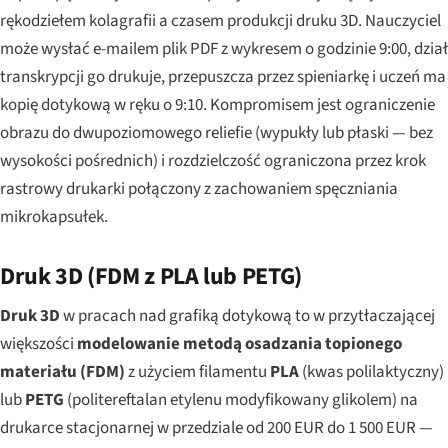
rękodziełem kolagrafii a czasem produkcji druku 3D. Nauczyciel
może wysłać e-mailem plik PDF z wykresem o godzinie 9:00, dział
transkrypcji go drukuje, przepuszcza przez spieniarkę i uczeń ma
kopię dotykową w ręku o 9:10. Kompromisem jest ograniczenie
obrazu do dwupoziomowego reliefie (wypukły lub płaski — bez
wysokości pośrednich) i rozdzielczość ograniczona przez krok
rastrowy drukarki połączony z zachowaniem spęczniania
mikrokapsułek.
Druk 3D (FDM z PLA lub PETG)
Druk 3D
w pracach nad grafiką dotykową to w przytłaczającej
większości
modelowanie metodą osadzania topionego
materiału (FDM)
z użyciem filamentu
PLA
(kwas polilaktyczny)
lub
PETG
(politereftalan etylenu modyfikowany glikolem) na
drukarce stacjonarnej w przedziale od 200 EUR do 1 500 EUR —