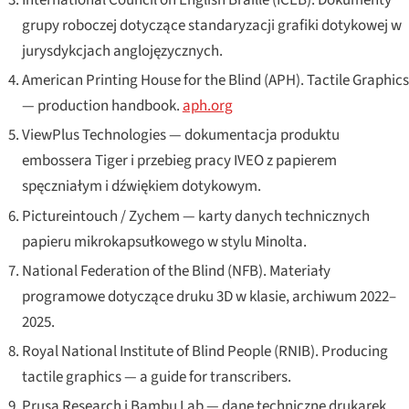
grupy roboczej dotyczące standaryzacji grafiki dotykowej w
jurysdykcjach anglojęzycznych.
American Printing House for the Blind (APH).
Tactile Graphics
— production handbook
.
aph.org
ViewPlus Technologies — dokumentacja produktu
embossera Tiger i przebieg pracy IVEO z papierem
spęczniałym i dźwiękiem dotykowym.
Pictureintouch / Zychem — karty danych technicznych
papieru mikrokapsułkowego w stylu Minolta.
National Federation of the Blind (NFB). Materiały
programowe dotyczące druku 3D w klasie, archiwum 2022–
2025.
Royal National Institute of Blind People (RNIB).
Producing
tactile graphics — a guide for transcribers
.
Prusa Research i Bambu Lab — dane techniczne drukarek