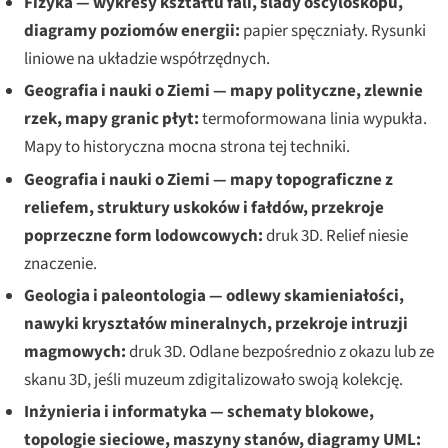
Fizyka — wykresy kształtu fali, ślady oscyloskopu,
diagramy poziomów energii:
papier spęczniały. Rysunki
liniowe na układzie współrzędnych.
Geografia i nauki o Ziemi — mapy polityczne, zlewnie
rzek, mapy granic płyt:
termoformowana linia wypukła.
Mapy to historyczna mocna strona tej techniki.
Geografia i nauki o Ziemi — mapy topograficzne z
reliefem, struktury uskoków i fałdów, przekroje
poprzeczne form lodowcowych:
druk 3D. Relief niesie
znaczenie.
Geologia i paleontologia — odlewy skamieniałości,
nawyki kryształów mineralnych, przekroje intruzji
magmowych:
druk 3D. Odlane bezpośrednio z okazu lub ze
skanu 3D, jeśli muzeum zdigitalizowało swoją kolekcję.
Inżynieria i informatyka — schematy blokowe,
topologie sieciowe, maszyny stanów, diagramy UML: