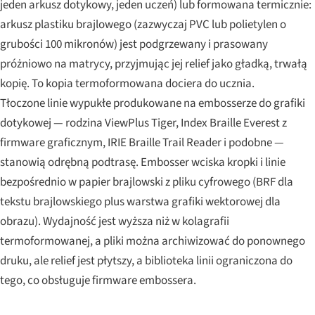
jeden arkusz dotykowy, jeden uczeń) lub formowana termicznie:
arkusz plastiku brajlowego (zazwyczaj PVC lub polietylen o
grubości 100 mikronów) jest podgrzewany i prasowany
próżniowo na matrycy, przyjmując jej relief jako gładką, trwałą
kopię. To kopia termoformowana dociera do ucznia.
Tłoczone linie wypukłe produkowane na embosserze do grafiki
dotykowej — rodzina ViewPlus Tiger, Index Braille Everest z
firmware graficznym, IRIE Braille Trail Reader i podobne —
stanowią odrębną podtrasę. Embosser wciska kropki i linie
bezpośrednio w papier brajlowski z pliku cyfrowego (BRF dla
tekstu brajlowskiego plus warstwa grafiki wektorowej dla
obrazu). Wydajność jest wyższa niż w kolagrafii
termoformowanej, a pliki można archiwizować do ponownego
druku, ale relief jest płytszy, a biblioteka linii ograniczona do
tego, co obsługuje firmware embossera.