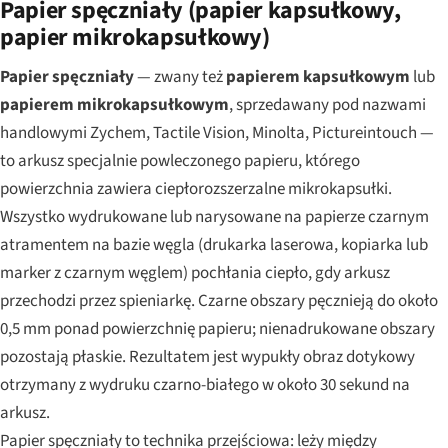
Papier spęczniały (papier kapsułkowy,
papier mikrokapsułkowy)
Papier spęczniały
— zwany też
papierem kapsułkowym
lub
papierem mikrokapsułkowym
, sprzedawany pod nazwami
handlowymi Zychem, Tactile Vision, Minolta, Pictureintouch —
to arkusz specjalnie powleczonego papieru, którego
powierzchnia zawiera ciepłorozszerzalne mikrokapsułki.
Wszystko wydrukowane lub narysowane na papierze czarnym
atramentem na bazie węgla (drukarka laserowa, kopiarka lub
marker z czarnym węglem) pochłania ciepło, gdy arkusz
przechodzi przez spieniarkę. Czarne obszary pęcznieją do około
0,5 mm ponad powierzchnię papieru; nienadrukowane obszary
pozostają płaskie. Rezultatem jest wypukły obraz dotykowy
otrzymany z wydruku czarno-białego w około 30 sekund na
arkusz.
Papier spęczniały to technika przejściowa: leży między