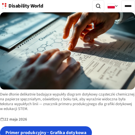
Disability World
Image description:
Dwie dłonie delikatnie badające wypukły diagram dotykowy cząsteczki chemicznej
na papierze spęczniałym, oświetlony z boku tak, aby wyraźnie widoczna była
tekstura wypukłych linii — znacznik primeru produkcyjnego dla grafiki dotykowej
w edukacji STEM.
22 maja 2026
Primer produkcyjny · Grafika dotykowa