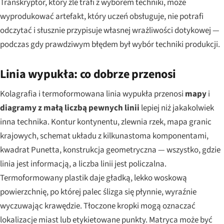
Transkryptor, który źle trafi z wyborem techniki, może
wyprodukować artefakt, który uczeń obsługuje, nie potrafi
odczytać i słusznie przypisuje własnej wrażliwości dotykowej —
podczas gdy prawdziwym błędem był wybór techniki produkcji.
Linia wypukła: co dobrze przenosi
Kolagrafia i termoformowana linia wypukła przenosi
mapy
i
diagramy z małą liczbą pewnych linii
lepiej niż jakakolwiek
inna technika. Kontur kontynentu, zlewnia rzek, mapa granic
krajowych, schemat układu z kilkunastoma komponentami,
kwadrat Punetta, konstrukcja geometryczna — wszystko, gdzie
linia jest informacją, a liczba linii jest policzalna.
Termoformowany plastik daje gładką, lekko woskową
powierzchnię, po której palec ślizga się płynnie, wyraźnie
wyczuwając krawędzie. Tłoczone kropki mogą oznaczać
lokalizacje miast lub etykietowane punkty. Matryca może być