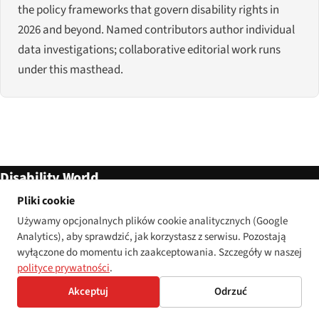
the policy frameworks that govern disability rights in
2026 and beyond. Named contributors author individual
data investigations; collaborative editorial work runs
under this masthead.
Disability World
Pliki cookie
Zbudowane z troską, dostępność
przede wszystkim.
Używamy opcjonalnych plików cookie analitycznych (Google
Analytics), aby sprawdzić, jak korzystasz z serwisu. Pozostają
DISABILITY WORLD
REFERENCE
wyłączone do momentu ich zaakceptowania. Szczegóły w naszej
polityce prywatności
.
Start
Przepisy
Akceptuj
Odrzuć
Artykuły
Toolkit
O nas
Free WCAG scanner