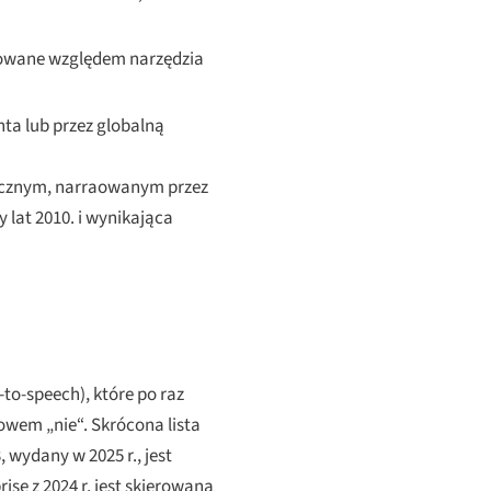
lidowane względem narzędzia
ta lub przez globalną
asycznym, narraowanym przez
lat 2010. i wynikająca
to-speech), które po raz
łowem „nie“. Skrócona lista
 wydany w 2025 r., jest
ise z 2024 r. jest skierowana