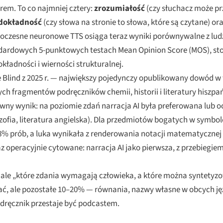
rem. To co najmniej cztery:
zrozumiałość
(czy słuchacz może pr
dokładność
(czy słowa na stronie to słowa, które są czytane) or
Nowoczesne neuronowe TTS osiąga teraz wyniki porównywalne z lud
tandardowych 5-punktowych testach Mean Opinion Score (MOS), s
ładności i wierności strukturalnej.
lind z 2025 r. — największy pojedynczy opublikowany dowód w t
h fragmentów podręczników chemii, historii i literatury hiszpa
Główny wynik: na poziomie zdań narracja AI była preferowana lu
ozofia, literatura angielska). Dla przedmiotów bogatych w symb
8% prób, a luka wynikała z renderowania notacji matematycznej 
raz operacyjnie cytowane: narracja AI jako pierwsza, z przebiegie
 — ale „które zdania wymagają człowieka, a które można syntetyz
ć, ale pozostałe 10–20% — równania, nazwy własne w obcych jęz
odręcznik przestaje być podcastem.