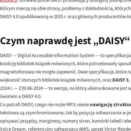
edukacji
. Omawia potok DAISY produkujący dostępny podręcznik
którym mierzą się obie strony, problemy z dokładnością, których
DAISY 4.0 opublikowaną w 2025 r. oraz głównych producentów kszt
Czym naprawdę jest „DAISY“
DAISY — Digital Accessible Information System — to specyfikacja
koalicję bibliotek książek mówionych, które potrzebowały sposo
magnetofonowa nie mogła zapewnić. Dwie specyfikacje, które 
większość starszych bibliotek książek mówionych, oraz
DAISY 3
,
2024 r. — Z39.86-2024 — to wersja, na którą ukierunkowane jest
światem a DAISY 4.0.
Co potrafi DAISY, czego nie może MP3: niesie
nawigację struktu
tekstowa są zsynchronizowane, tak by pozycja odtwarzania w j
opisywać przypisy, marginesy, numery stron, komórki tabeli i el
Voice Dream, referencyjny odtwarzacz AMIS, sprzęt Victor Reade