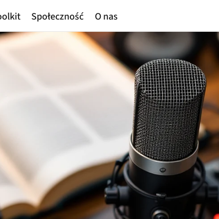
olkit
Społeczność
O nas