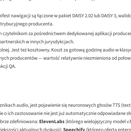
nifest nawigacji są łączone w pakiet DAISY 2.02 lub DAISY 3, wa
strybucyjnego producenta.
 czytelnikom za pośrednictwem dedykowanej aplikacji producen
artnerskich w innych jurysdykcjach.
kolnej. Jest też kosztowny. Koszt za gotową godzinę audio w kl
wnych producentów — wartość relatywnie niezmieniona od połowy 
kcji QA.
ikach audio, jest pojawienie się neuronowych głosów TTS (text-
anie o ich zastosowanie nie jest już automatycznie odpowiadane s
dobrze zdefiniowana:
ElevenLabs
(którego wielojęzyczny model v3,
iększości aktualnych dyskusji);
Speechify
(którego oferta enterpr