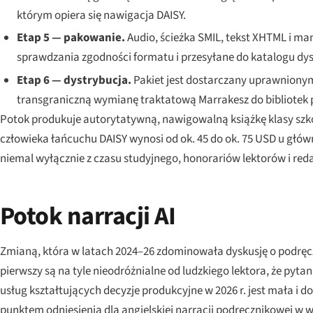
którym opiera się nawigacja DAISY.
Etap 5 — pakowanie.
Audio, ścieżka SMIL, tekst XHTML i ma
sprawdzania zgodności formatu i przesyłane do katalogu dy
Etap 6 — dystrybucja.
Pakiet jest dostarczany uprawnionym
transgraniczną wymianę traktatową Marrakesz do bibliotek p
Potok produkuje autorytatywną, nawi­go­walną książkę klasy sz
człowieka łańcuchu DAISY wynosi od ok. 45 do ok. 75 USD u głó
niemal wyłącznie z czasu studyjnego, honorariów lektorów i reda
Potok narracji AI
Zmianą, która w latach 2024–26 zdominowała dyskusję o podręczn
pierwszy są na tyle nieodróżnialne od ludzkiego lektora, że pyt
usług kształtujących decyzje produkcyjne w 2026 r. jest mała i 
punktem odniesienia dla angielskiej narracji podręcznikowej w w