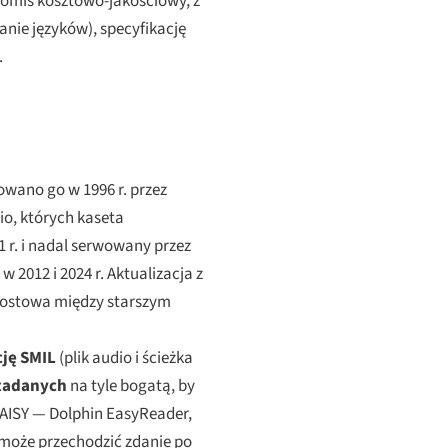
omis kosztowo-jakościowy, z
anie języków), specyfikację
.
owano go w 1996 r. przez
io, których kaseta
1 r. i nadal serwowany przez
 2012 i 2024 r. Aktualizacja z
omostowa między starszym
ję SMIL
(plik audio i ścieżka
tadanych
na tyle bogatą, by
 DAISY — Dolphin EasyReader,
 może przechodzić zdanie po