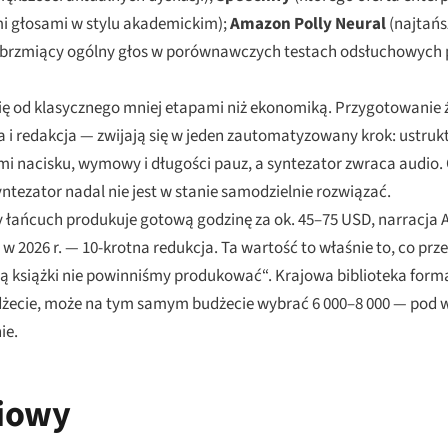
mi głosami w stylu akademickim);
Amazon Polly Neural
(najtańsz
ie brzmiący ogólny głos w porównawczych testach odsłuchowych
się od klasycznego mniej etapami niż ekonomiką. Przygotowanie 
ja i redakcja — zwijają się w jeden zautomatyzowany krok: ustruk
nacisku, wymowy i długości pauz, a syntezator zwraca audio. 
ntezator nadal nie jest w stanie samodzielnie rozwiązać.
ańcuch produkuje gotową godzinę za ok. 45–75 USD, narracja AI
 2026 r. — 10-krotna redukcja. Ta wartość to właśnie to, co prze
rą książki nie powinniśmy produkować“. Krajowa biblioteka for
udżecie, może na tym samym budżecie wybrać 6 000–8 000 — pod 
ie.
iowy