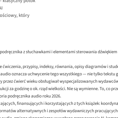
— klasyczny potok
AI
ościowy, który
go podręcznika z słuchawkami i elementami sterowania dźwiękiem
wiczenia, przypisy, indeksy, równania, opisy diagramów i stude
 audio oznacza uchwycenie tego wszystkiego — nie tylko tekstu g
óry przez ćwierć wieku obsługiwał wyspecjalizowanych wydawcó
ukcji za godzinę o ok. rząd wielkości. Nie są wymienne. To, co prz
toria podręcznika audio roku 2026.
ających, finansujących i korzystających z tych książek: koordyn
zy formatów alternatywnych i zespołów wydawniczych pracującyc