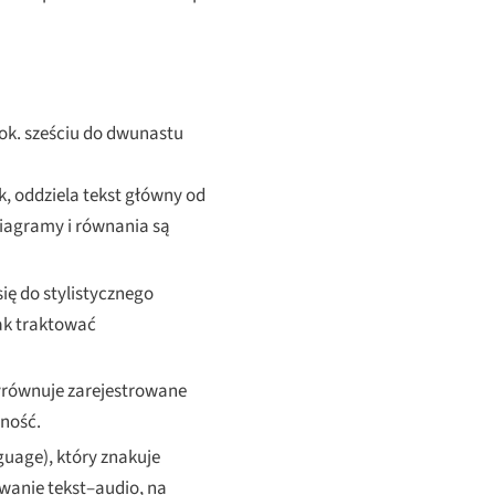
ok. sześciu do dwunastu
, oddziela tekst główny od
iagramy i równania są
ię do stylistycznego
ak traktować
równuje zarejestrowane
dność.
uage), który znakuje
anie tekst–audio, na