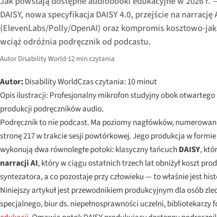
Jak powstają dostępne audiobooki edukacyjne w 2026 r. 
DAISY, nowa specyfikacja DAISY 4.0, przejście na narrację 
(ElevenLabs/Polly/OpenAI) oraz kompromis kosztowo-jak
wciąż odróżnia podręcznik od podcastu.
Autor Disability World
·
12 min czytania
Autor:
Disability World
Czas czytania: 10 minut
Opis ilustracji: Profesjonalny mikrofon studyjny obok otwarte
produkcji podręczników audio.
Podręcznik to nie podcast. Ma poziomy nagłówków, numerowane ć
stronę 217 w trakcie sesji powtórkowej. Jego produkcja w formie
wykonują dwa równoległe potoki: klasyczny łańcuch
DAISY
, kt
narracji AI
, który w ciągu ostatnich trzech lat obniżył koszt prod
syntezatora, a co pozostaje przy człowieku — to właśnie jest his
Niniejszy artykuł jest przewodnikiem produkcyjnym dla osób zlec
specjalnego, biur ds. niepełnosprawności uczelni, bibliotekar