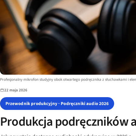
Image description:
Profesjonalny mikrofon studyjny obok otwartego podręcznika z słuchawkami i el
22 maja 2026
Przewodnik produkcyjny · Podręczniki audio 2026
Produkcja podręczników aud