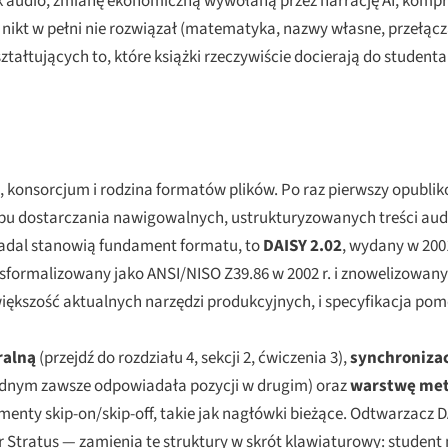
 audio, zmianę ekonomiczną wywołaną przez narrację AI, kompr
 nikt w pełni nie rozwiązał (matematyka, nazwy własne, przełącz
ałtujących to, które książki rzeczywiście docierają do studenta
, konsorcjum i rodzina formatów plików. Po raz pierwszy opublik
bu dostarczania nawi­go­walnych, ustrukturyzowanych treści aud
nadal stanowią fundament formatu, to
DAISY 2.02
, wydany w 200
 sformalizowany jako ANSI/NISO Z39.86 w 2002 r. i znowelizowany w
 większość aktualnych narzędzi produkcyjnych, i specyfikacja p
ralną
(przejdź do rozdziału 4, sekcji 2, ćwiczenia 3),
synchronizac
ednym zawsze odpowiadała pozycji w drugim) oraz
warstwę me
ementy skip-on/skip-off, takie jak nagłówki bieżące. Odtwarzacz
r Stratus — zamienia te struktury w skrót klawiaturowy: student