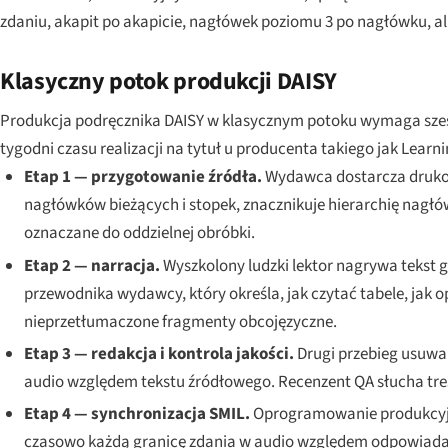
zdaniu, akapit po akapicie, nagłówek poziomu 3 po nagłówku, alb
Klasyczny potok produkcji DAISY
Produkcja podręcznika DAISY w klasycznym potoku wymaga sześ
tygodni czasu realizacji na tytuł u producenta takiego jak Learnin
Etap 1 — przygotowanie źródła.
Wydawca dostarcza drukowa
nagłówków bieżących i stopek, znacznikuje hierarchię nagł
oznaczane do oddzielnej obróbki.
Etap 2 — narracja.
Wyszkolony ludzki lektor nagrywa tekst gł
przewodnika wydawcy, który określa, jak czytać tabele, jak
nieprzetłumaczone fragmenty obcojęzyczne.
Etap 3 — redakcja i kontrola jakości.
Drugi przebieg usuwa
audio względem tekstu źródłowego. Recenzent QA słucha tre
Etap 4 — synchronizacja SMIL.
Oprogramowanie produkcyjne
czasowo każdą granicę zdania w audio względem odpowiada