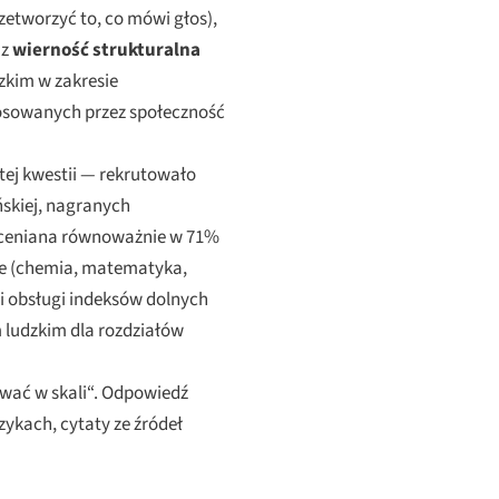
zetworzyć to, co mówi głos),
az
wierność strukturalna
zkim w zakresie
tosowanych przez społeczność
ej kwestii — rekrutowało
ńskiej, nagranych
b oceniana równoważnie w 71%
ole (chemia, matematyka,
i obsługi indeksów dolnych
m ludzkim dla rozdziałów
ować w skali“. Odpowiedź
ykach, cytaty ze źródeł