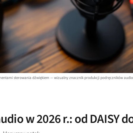
ementami sterowania dźwiękiem — wizualny znacznik produkcji podręczników audio
io w 2026 r.: od DAISY do 