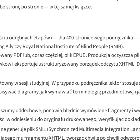
o stronę po stronie — w tej samej książce.
ciu odrębnych etapów i — dla 400-stronicowego podręcznika — 
g Ally czy Royal National Institute of Blind People (RNIB).
ny PDF lub, coraz częściej, plik EPUB. Produkcja oczyszcza plik
ówków i eksportuje ustrukturyzowany porządek odczytu XHTML. D
ówny w sesji studyjnej. W przypadku podręcznika lektor stosuje s
 opisywać diagramy, jak wymawiać terminologię przedmiotową i j
 szumy oddechowe, ponawia błędnie wymówione fragmenty i wy
ści w odniesieniu do oryginału drukowanego, weryfikując dokła
 generuje plik SMIL (Synchronized Multimedia Integration Lang
jącego mu fragmentu XHTML, tworząc chwilę po chwili odwzorow