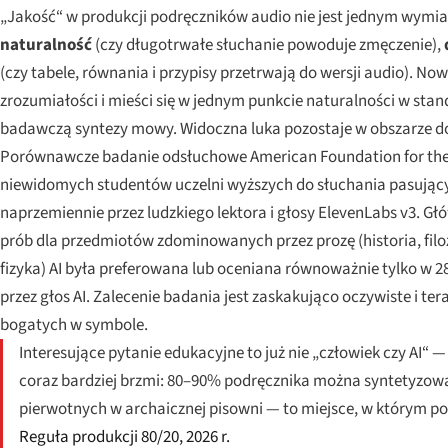
„Jakość“ w produkcji podręczników audio nie jest jednym wymia
naturalność
(czy długotrwałe słuchanie powoduje zmęczenie),
(czy tabele, równania i przypisy przetrwają do wersji audio). 
zrozumiałości i mieści się w jednym punkcie naturalności w s
badawczą syntezy mowy. Widoczna luka pozostaje w obszarze dok
Porównawcze badanie odsłuchowe American Foundation for the B
niewidomych studentów uczelni wyższych do słuchania pasującyc
naprzemiennie przez ludzkiego lektora i głosy ElevenLabs v3. 
prób dla przedmiotów zdominowanych przez prozę (historia, fil
fizyka) AI była preferowana lub oceniana równoważnie tylko w 2
przez głos AI. Zalecenie badania jest zaskakująco oczywiste i te
bogatych w symbole.
Interesujące pytanie edukacyjne to już nie „człowiek czy AI“
coraz bardziej brzmi: 80–90% podręcznika można syntetyzowa
pierwotnych w archaicznej pisowni — to miejsce, w którym p
Reguła produkcji 80/20, 2026 r.