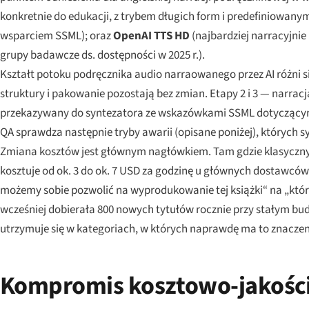
konkretnie do edukacji, z trybem długich form i predefiniowany
wsparciem SSML); oraz
OpenAI TTS HD
(najbardziej narracyjn
grupy badawcze ds. dostępności w 2025 r.).
Kształt potoku podręcznika audio narraowanego przez AI różni 
struktury i pakowanie pozostają bez zmian. Etapy 2 i 3 — narrac
przekazywany do syntezatora ze wskazówkami SSML dotyczącymi 
QA sprawdza następnie tryby awarii (opisane poniżej), których sy
Zmiana kosztów jest głównym nagłówkiem. Tam gdzie klasyczny ł
kosztuje od ok. 3 do ok. 7 USD za godzinę u głównych dostawców w
możemy sobie pozwolić na wyprodukowanie tej książki“ na „któ
wcześniej dobierała 800 nowych tytułów rocznie przy stałym b
utrzymuje się w kategoriach, w których naprawdę ma to znaczen
Kompromis kosztowo-jakośc