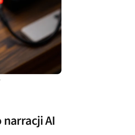
.
narracji AI