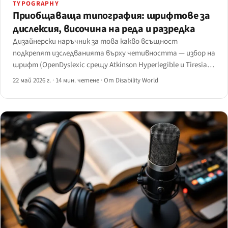
TYPOGRAPHY
Приобщаваща типография: шрифтове за
дислексия, височина на реда и разредка
Дизайнерски наръчник за това какво всъщност
подкрепят изследванията върху четивността — избор на
шрифт (OpenDyslexic срещу Atkinson Hyperlegible и Tiresias),
височина на реда, разредка между буквите и думите,
22 май 2026 г.
·
14 мин. четене
·
От Disability World
разредка между абзаците и лостовете дължина на реда,
подравняване и минимален размер.