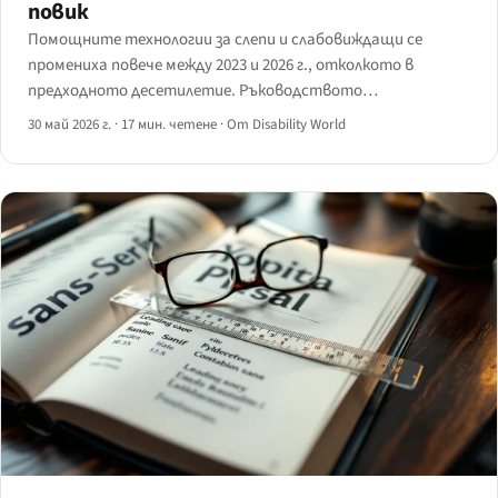
повик
Помощните технологии за слепи и слабовиждащи се
промениха повече между 2023 и 2026 г., отколкото в
предходното десетилетие. Ръководството
картографира реалните иновации — Be My AI, Ray-Ban
30 май 2026 г.
·
17 мин. четене
·
От Disability World
Meta, смарт бастуни, Monarch и ИИ екранни четци — с
резултати и места, където технологията все още се
проваля.