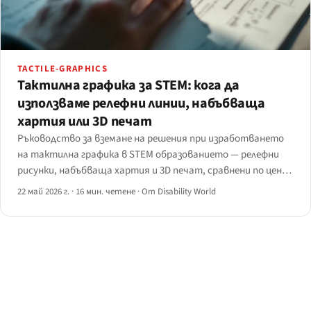
TACTILE-GRAPHICS
Тактилна графика за STEM: кога да
използваме релефни линии, набъбваща
хартия или 3D печат
Ръководство за вземане на решения при изработването
на тактилна графика в STEM образованието — релефни
рисунки, набъбваща хартия и 3D печат, сравнени по цена,
издръжливост, сложност и работен процес в класната
22 май 2026 г.
·
16 мин. четене
·
От Disability World
стая, с дърво на решенията по предмет.