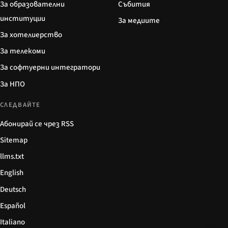
За образователни
Събития
институции
За медиите
За хотелиерство
За телекоми
За софтуерни интегратори
За НПО
СЛЕДВАЙТЕ
Абонирай се чрез RSS
Sitemap
llms.txt
English
Deutsch
Español
Italiano