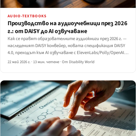
AUDIO-TEXTBOOKS
Производство на аудиоучебници през 2026
г.: от DAISY до AI озвучаване
Как се правят образователните аудиокниги през 2026 г. —
наследеният DAISY конвейер, новата спецификация DAISY
4.0, преходът към AI озвучаване с ElevenLabs/Polly/OpenAI и
компромисът цена–качество, който все още отличава
22 май 2026 г.
·
13 мин. четене
·
От Disability World
учебника от подкаста.