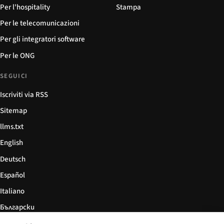
Per l'hospitality
Stampa
Per le telecomunicazioni
Per gli integratori software
Per le ONG
SEGUICI
Iscriviti via RSS
Sitemap
llms.txt
English
Deutsch
Español
Italiano
Български
简体中文