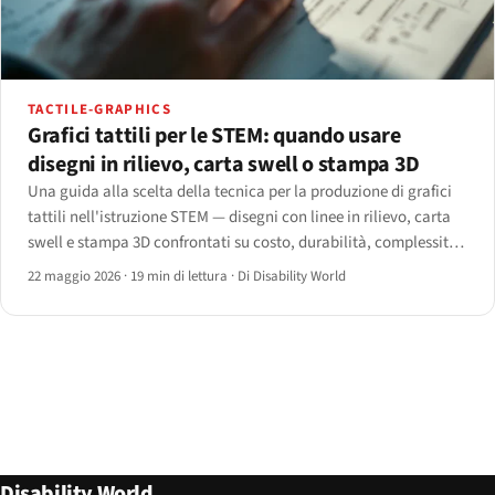
TACTILE-GRAPHICS
Grafici tattili per le STEM: quando usare
disegni in rilievo, carta swell o stampa 3D
Una guida alla scelta della tecnica per la produzione di grafici
tattili nell'istruzione STEM — disegni con linee in rilievo, carta
swell e stampa 3D confrontati su costo, durabilità, complessità
e flusso di lavoro in aula, con un albero decisionale per materia.
22 maggio 2026
·
19 min di lettura
·
Di Disability World
Disability World