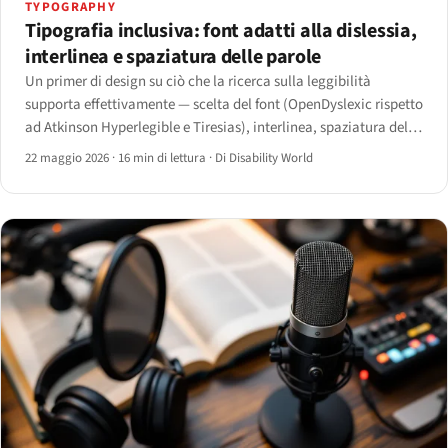
TYPOGRAPHY
Tipografia inclusiva: font adatti alla dislessia,
interlinea e spaziatura delle parole
Un primer di design su ciò che la ricerca sulla leggibilità
supporta effettivamente — scelta del font (OpenDyslexic rispetto
ad Atkinson Hyperlegible e Tiresias), interlinea, spaziatura delle
lettere e delle parole, con attenzione a lunghezza della riga,
22 maggio 2026
·
16 min di lettura
·
Di Disability World
allineamento e dimensione minima del font.