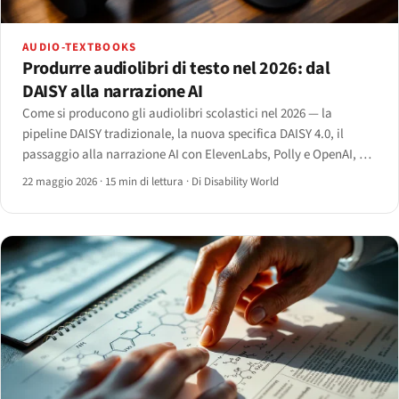
AUDIO-TEXTBOOKS
Produrre audiolibri di testo nel 2026: dal
DAISY alla narrazione AI
Come si producono gli audiolibri scolastici nel 2026 — la
pipeline DAISY tradizionale, la nuova specifica DAISY 4.0, il
passaggio alla narrazione AI con ElevenLabs, Polly e OpenAI, e il
compromesso costo-qualità che separa ancora un libro di testo
22 maggio 2026
·
15 min di lettura
·
Di Disability World
da un podcast.