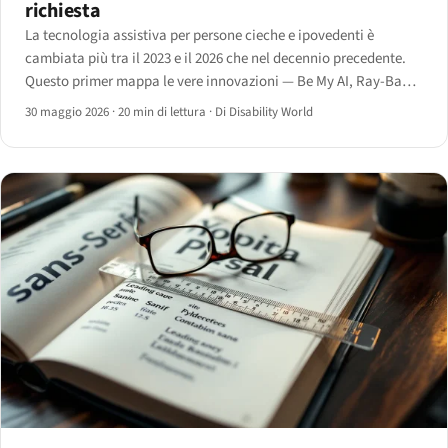
richiesta
La tecnologia assistiva per persone cieche e ipovedenti è
cambiata più tra il 2023 e il 2026 che nel decennio precedente.
Questo primer mappa le vere innovazioni — Be My AI, Ray-Ban
Meta, cani intelligenti, il Monarch e i lettori AI — con ciò che
30 maggio 2026
·
20 min di lettura
·
Di Disability World
offre e dove ancora fallisce.