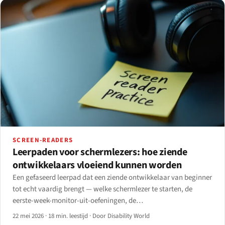
SCREEN-READERS
Leerpaden voor schermlezers: hoe ziende
ontwikkelaars vloeiend kunnen worden
Een gefaseerd leerpad dat een ziende ontwikkelaar van beginner
tot echt vaardig brengt — welke schermlezer te starten, de
eerste-week-monitor-uit-oefeningen, de
ontwikkelaarssnelkoppelingen die bijna niemand leert, en
22 mei 2026
·
18 min. leestijd
·
Door Disability World
eerlijke tijdsschattingen.