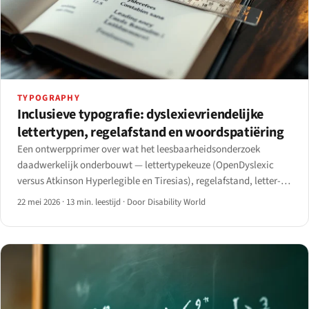
TYPOGRAPHY
Inclusieve typografie: dyslexievriendelijke
lettertypen, regelafstand en woordspatiëring
Een ontwerpprimer over wat het leesbaarheidsonderzoek
daadwerkelijk onderbouwt — lettertypekeuze (OpenDyslexic
versus Atkinson Hyperlegible en Tiresias), regelafstand, letter-
en woordspatiëring, alineaafstand en de onderschatte
22 mei 2026
·
13 min. leestijd
·
Door Disability World
hefbomen regellengte, uitlijning en minimale tekengrootte.