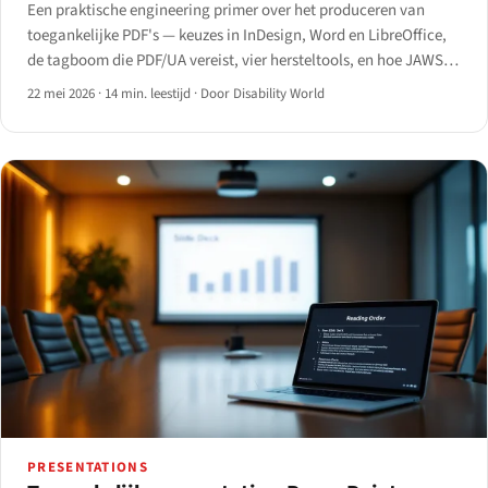
Een praktische engineering primer over het produceren van
toegankelijke PDF's — keuzes in InDesign, Word en LibreOffice,
de tagboom die PDF/UA vereist, vier hersteltools, en hoe JAWS,
NVDA, VoiceOver en ChromeVox elk een getagde PDF anders
22 mei 2026
·
14 min. leestijd
·
Door Disability World
verwerken.
PRESENTATIONS