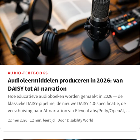
AUDIO-TEXTBOOKS
Audioleermiddelen produceren in 2026: van
DAISY tot AI-narration
Hoe educatieve audioboeken worden gemaakt in 2026 — de
klassieke DAISY-pipeline, de nieuwe DAISY 4.0-specificatie, de
verschuiving naar AI-narration via ElevenLabs/Polly/OpenAI, en
de kosten-kwaliteitsafweging die een leerboek van een podcast
22 mei 2026
·
12 min. leestijd
·
Door Disability World
blijft onderscheiden.