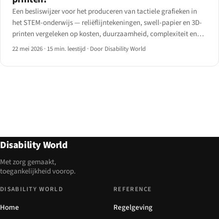
Een besliswijzer voor het produceren van tactiele grafieken in
het STEM-onderwijs — reliëflijntekeningen, swell-papier en 3D-
printen vergeleken op kosten, duurzaamheid, complexiteit en
productieworkflow, inclusief een beslisboom per vakgebied.
22 mei 2026
·
15 min. leestijd
·
Door Disability World
Disability World
Met zorg gemaakt,
toegankelijkheid voorop.
DISABILITY WORLD
REFERENCE
Home
Regelgeving