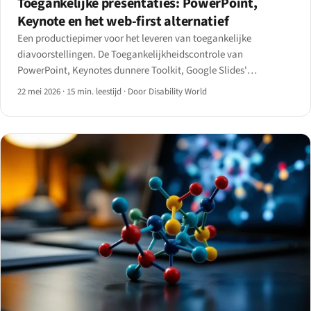
Toegankelijke presentaties: PowerPoint,
Keynote en het web-first alternatief
Een productiepimer voor het leveren van toegankelijke
diavoorstellingen. De Toegankelijkheidscontrole van
PowerPoint, Keynotes dunnere Toolkit, Google Slides'
inhaalslag van 2024, en het web-first pad via Reveal.js, Slidev en
22 mei 2026
·
15 min. leestijd
·
Door Disability World
Marp — met een beslisboom voor de juiste tool.