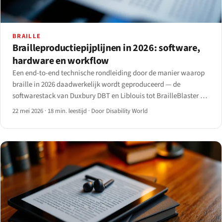
BRAILLE
Brailleproductiepijplijnen in 2026: software,
hardware en workflow
Een end-to-end technische rondleiding door de manier waarop
braille in 2026 daadwerkelijk wordt geproduceerd — de
softwarestack van Duxbury DBT en Liblouis tot BrailleBlaster en
RoboBraille, de embosse-families van Index en Enabling
22 mei 2026
·
18 min. leestijd
·
Door Disability World
Technologies, en de workflow van bron tot papier.