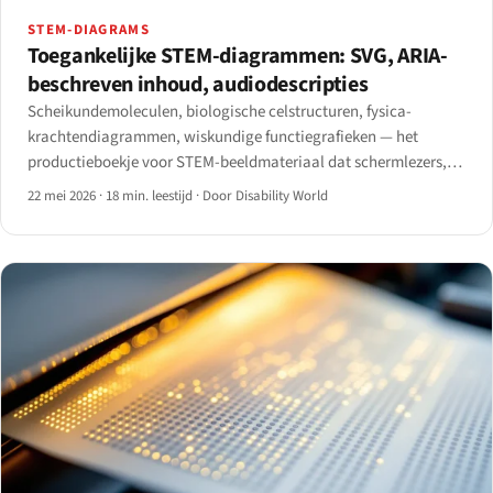
STEM-DIAGRAMS
Toegankelijke STEM-diagrammen: SVG, ARIA-
beschreven inhoud, audiodescripties
Scheikundemoleculen, biologische celstructuren, fysica-
krachtendiagrammen, wiskundige functiegrafieken — het
productieboekje voor STEM-beeldmateriaal dat schermlezers,
leesbaar braille en audiodescriptiestromen daadwerkelijk
22 mei 2026
·
18 min. leestijd
·
Door Disability World
kunnen verwerken.