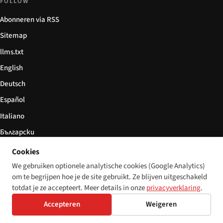
FOLLOW
Abonneren via RSS
Sitemap
llms.txt
English
Deutsch
Español
Italiano
Български
简体中文
Cookies
We gebruiken optionele analytische cookies (Google Analytics)
om te begrijpen hoe je de site gebruikt. Ze blijven uitgeschakeld
totdat je ze accepteert. Meer details in onze
privacyverklaring
.
© 2026 Disability World. Alle rechten voorbehouden.
Cookie settings
English
Accepteren
Weigeren
Deutsch
Español
Italiano
Български
简体中文
Polski
Français
Nederlands
Taal:
Svenska
Dansk
Suomi