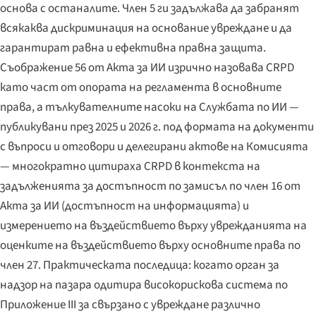
основа с останалите. Член 5 ги задължава да забранят
всякаква дискриминация на основание увреждане и да
гарантират равна и ефективна правна защита.
Съображение 56 от Акта за ИИ изрично назовава CRPD
като част от опората на регламента в основните
права, а тълкувателните насоки на Службата по ИИ —
публикувани през 2025 и 2026 г. под формата на документи
с въпроси и отговори и делегирани актове на Комисията
— многократно цитираха CRPD в контекста на
задълженията за достъпност по замисъл по член 16 от
Акта за ИИ (достъпност на информацията) и
измерението на въздействието върху уврежданията на
оценките на въздействието върху основните права по
член 27. Практическата последица: когато орган за
надзор на пазара одитира високорискова система по
Приложение III за свързано с увреждане различно