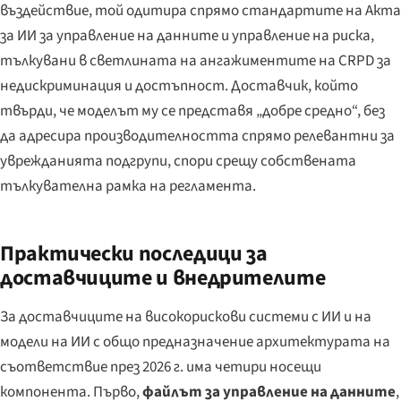
въздействие, той одитира спрямо стандартите на Акта
за ИИ за управление на данните и управление на риска,
тълкувани в светлината на ангажиментите на CRPD за
недискриминация и достъпност. Доставчик, който
твърди, че моделът му се представя „добре средно“, без
да адресира производителността спрямо релевантни за
уврежданията подгрупи, спори срещу собствената
тълкувателна рамка на регламента.
Практически последици за
доставчиците и внедрителите
За доставчиците на високорискови системи с ИИ и на
модели на ИИ с общо предназначение архитектурата на
съответствие през 2026 г. има четири носещи
компонента. Първо,
файлът за управление на данните
,