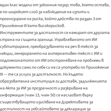
един клас модели от законния пазар; това, което остава,
е по-широкият слой за наблюдение на изпити и
прогнозиране на риска, който действа по раздел 3 от
Приложение III като високорисков.
Инструментите за достъпност се намират от другата
страна на същата граница. Управляваното от ИИ
субтитриране, преобразуването на реч в текст за
лекции, генерирането на алтернативен текст с ИИ и
подпомогнатото от ИИ отстраняване на проблеми в
документи сами по себе си не са употреби по Приложение
III — те са услуги за достъпност. Но където
образователна институция ги доставя, задълженията
на Акта за ИИ за прозрачност и разкриване на
информация (член 13, член 50) се наслагват върху
съществуващото изискване на Директивата за
достъпност на уебсайтовете за декларация за