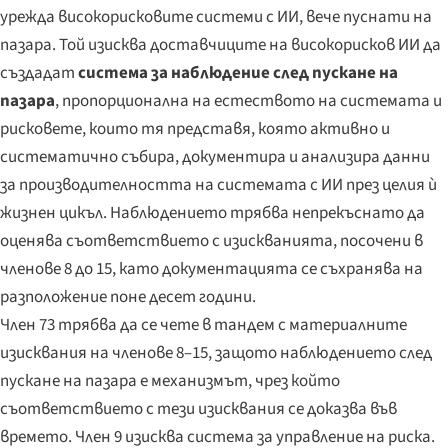
урежда високорисковите системи с ИИ, вече пуснати на
пазара. Той изисква доставчиците на високорисков ИИ да
създадат
система за наблюдение след пускане на
пазара
, пропорционална на естеството на системата и
рисковете, които тя представя, която активно и
систематично събира, документира и анализира данни
за производителността на системата с ИИ през целия ѝ
жизнен цикъл. Наблюдението трябва непрекъснато да
оценява съответствието с изискванията, посочени в
членове 8 до 15, като документацията се съхранява на
разположение поне десет години.
Член 73 трябва да се чете в тандем с материалните
изисквания на членове 8–15, защото наблюдението след
пускане на пазара е механизмът, чрез който
съответствието с тези изисквания се доказва във
времето. Член 9 изисква система за управление на риска.