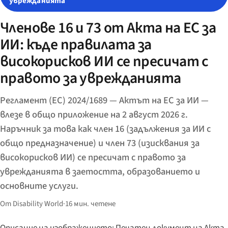
уврежданията
Членове 16 и 73 от Акта на ЕС за
ИИ: къде правилата за
високорисков ИИ се пресичат с
правото за уврежданията
Регламент (ЕС) 2024/1689 — Актът на ЕС за ИИ —
влезе в общо приложение на 2 август 2026 г.
Наръчник за това как член 16 (задължения за ИИ с
общо предназначение) и член 73 (изисквания за
високорисков ИИ) се пресичат с правото за
уврежданията в заетостта, образованието и
основните услуги.
От Disability World
·
16 мин. четене
Описание на изображението: Печатен документ на Акта