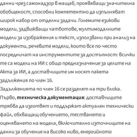
данни чрез самонадзор в мащаб, проявяващи значителна
обобщеност, способни компетентно да изпълняват
широк набор от отделни задачи. Големите езикови
модели, задвижващи чатботове, мултимодалните
модели за изображения и текст, използвани при анализ на
документи, речевите модели, които все по-често
посредничат на инструментите за достъпност: всички
те са модели на ИИ с общо предназначение за целите на
Акта за ИИ, а доставчиците им носят пакета
задължения по член 16.
Задълженията по член 16 се разделят на три блока.
Първо,
техническа документация
: доставчиците
трябва да изготвят и поддържат актуален технически
файл, обхващащ обучението, тестването и
оценяването на модела, включително източниците на
данни за обучение на високо ниво, енергийното