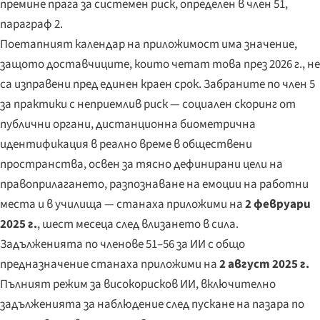
премине прага за системен риск, определен в член 51,
параграф 2.
Поетапният календар на приложимост има значение,
защото доставчиците, които четат това през 2026 г., не
са изправени пред единен краен срок. Забраните по член 5
за практики с неприемлив риск — социален скоринг от
публични органи, дистанционна биометрична
идентификация в реално време в обществени
пространства, освен за тясно дефинирани цели на
правоприлагането, разпознаване на емоции на работни
места и в училища — станаха приложими на
2 февруари
2025 г.
, шест месеца след влизането в сила.
Задълженията по членове 51–56 за ИИ с общо
предназначение станаха приложими на
2 август 2025 г.
Пълният режим за високорисков ИИ, включително
задълженията за наблюдение след пускане на пазара по