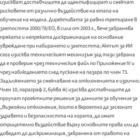
изискват доставчиците да идентифицират и смекчат
рисковете от различно въздействие на етапа на
обучение на модела. Директивата за равно третиране в
заетостта 2000/78/ЕО, в сила от 2003 г., вече забранява
пряката и непряката дискриминация на основание
увреждане при набирането и заетостта; Актът за ИИ
сега изисква техническият механизъм зад тази забрана
да е проверим чрез техническия файл по Приложение IV и
чрез наблюдението след пускане на пазара по член 73.
Задължението за смекчаване на отклоненията е изрично.
Член 10, параграф 2, буква ж) изисква доставчиците да
проучат проектните решения за данните за обучение за
„възможни отклонения, които е вероятно да засегнат
здравето и безопасността на хората, да имат
отрицателно въздействие върху основните права или да
доведат до дискриминация, забранена от правото на