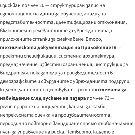
изискван по член 10 — структуриран запис на
източниците на данни за обучение, анализ на
представителността, идентифицирани отклонения,
включително релевантните за уврежданията, и
приложените стъпки за смекчаване. Второ,
техническата документация по Приложение IV
—
проектни спецификации, системна архитектура,
предназначение, известни ограничения, инструкции за
внедрителя, показатели за производителност в
демографските и свързаните с уврежданията подгрупи,
където данните съществуват. Трето,
системата за
наблюдение след пускане на пазара
по член 73 —
регистриране на инциденти, канали за жалби,
непрекъсната оценка на производителността,
периодично повторно валидиране спрямо първоначалния
план за управление на риска. Четвърто, където е