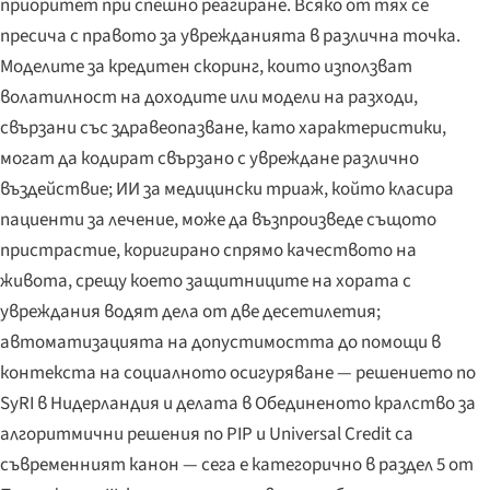
приоритет при спешно реагиране. Всяко от тях се
пресича с правото за уврежданията в различна точка.
Моделите за кредитен скоринг, които използват
волатилност на доходите или модели на разходи,
свързани със здравеопазване, като характеристики,
могат да кодират свързано с увреждане различно
въздействие; ИИ за медицински триаж, който класира
пациенти за лечение, може да възпроизведе същото
пристрастие, коригирано спрямо качеството на
живота, срещу което защитниците на хората с
увреждания водят дела от две десетилетия;
автоматизацията на допустимостта до помощи в
контекста на социалното осигуряване — решението по
SyRI в Нидерландия и делата в Обединеното кралство за
алгоритмични решения по PIP и Universal Credit са
съвременният канон — сега е категорично в раздел 5 от