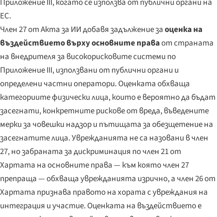
Приложение III, когато се използва от публични органи на
ЕС.
Член 27 от Акта за ИИ добавя задължение за
оценка на
въздействието върху основните права
от страната
на внедрителя за високорисковите системи по
Приложение III, използвани от публични органи и
определени частни оператори. Оценката обхваща
категориите физически лица, които е вероятно да бъдат
засегнати, конкретните рискове от вреда, въведените
мерки за човешки надзор и пътищата за обезщетение на
засегнатите лица. Уврежданията не са назовани в член
27, но забраната за дискриминация по член 21 от
Хартата на основните права — към която член 27
препраща — обхваща уврежданията изрично, а член 26 от
Хартата признава правото на хората с увреждания на
интеграция и участие. Оценката на въздействието е