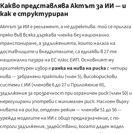
Какво представлява Актът за ИИ — и
как е структуриран
Актът за ИИ е регламент, а не директива: той се прилага
пряко във всяка държава членка без национално
транспониране, а задълженията, които налага на
доставчиците и внедрителите, са еднакви в 27-те
национални пазара на ЕС плюс ЕИП. Основният му
архитектурен избор е
рамка на нива на риска
с четири
нива — забранени практики (член 5), високорискови
системи с ИИ (членове 6 до 27 и Приложение III),
задължения за прозрачност при ограничен риск (член 50) и
нерегулирани употреби с минимален риск. Наслоен върху
нивата на риска, отделен режим — членове 51 до 56 —
урежда моделите на ИИ с общо предназначение, с по-
строги задължения, задействани, когато даден модел