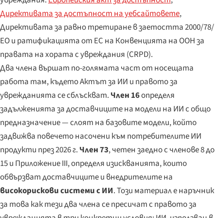
Директивата за достъпност на уебсайтовете
,
Директивата за равно третиране в заетостта 2000/78/
ЕО и ратификацията от ЕС на Конвенцията на ООН за
правата на хората с увреждания (CRPD).
Два члена вършат по-голямата част от носещата
работа там, където Актът за ИИ и правото за
уврежданията се сблъскват.
Член 16
определя
задълженията за доставчиците на модели на ИИ с общо
предназначение — слоят на базовите модели, който
задвижва повечето насочени към потребителите ИИ
продукти през 2026 г.
Член 73
, четен заедно с членове 8 до
15 и Приложение III, определя изискванията, които
обвързват доставчиците и внедрителите на
високорискови системи с ИИ
. Този материал е наръчник
за това как тези два члена се пресичат с правото за
уврежданията в три конкретни условия: ИИ, използван в