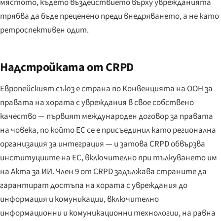
мястото, където въздействието върху уврежданията
трябва да бъде преценено преди внедряването, а не като
ретроспективен одит.
Надстройката от CRPD
Европейският съюз е страна по Конвенцията на ООН за
правата на хората с увреждания в свое собствено
качество — първият международен договор за правата
на човека, по който ЕС се е присъединил като регионална
организация за интеграция — и затова CRPD обвързва
институциите на ЕС, включително при тълкуването им
на Акта за ИИ. Член 9 от CRPD задължава страните да
гарантират достъпа на хората с увреждания до
информация и комуникации, включително
информационни и комуникационни технологии, на равна