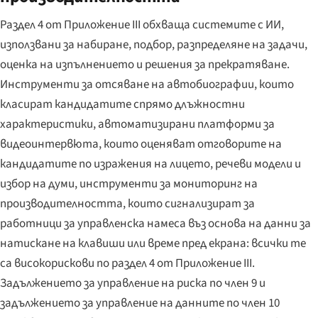
Раздел 4 от Приложение III обхваща системите с ИИ,
използвани за набиране, подбор, разпределяне на задачи,
оценка на изпълнението и решения за прекратяване.
Инструменти за отсяване на автобиографии, които
класират кандидатите спрямо длъжностни
характеристики, автоматизирани платформи за
видеоинтервюта, които оценяват отговорите на
кандидатите по изражения на лицето, речеви модели и
избор на думи, инструменти за мониторинг на
производителността, които сигнализират за
работници за управленска намеса въз основа на данни за
натискане на клавиши или време пред екрана: всички те
са високорискови по раздел 4 от Приложение III.
Задължението за управление на риска по член 9 и
задължението за управление на данните по член 10