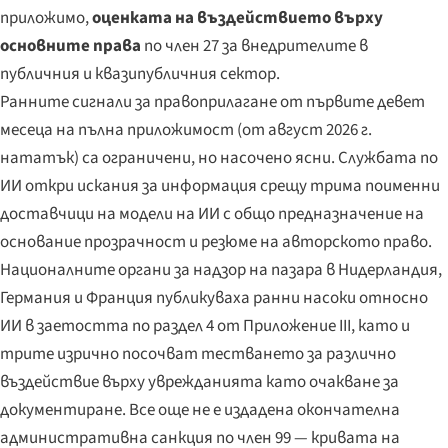
приложимо,
оценката на въздействието върху
основните права
по член 27 за внедрителите в
публичния и квазипубличния сектор.
Ранните сигнали за правоприлагане от първите девет
месеца на пълна приложимост (от август 2026 г.
нататък) са ограничени, но насочено ясни. Службата по
ИИ откри искания за информация срещу трима поименни
доставчици на модели на ИИ с общо предназначение на
основание прозрачност и резюме на авторското право.
Националните органи за надзор на пазара в Нидерландия,
Германия и Франция публикуваха ранни насоки относно
ИИ в заетостта по раздел 4 от Приложение III, като и
трите изрично посочват тестването за различно
въздействие върху уврежданията като очакване за
документиране. Все още не е издадена окончателна
административна санкция по член 99 — кривата на