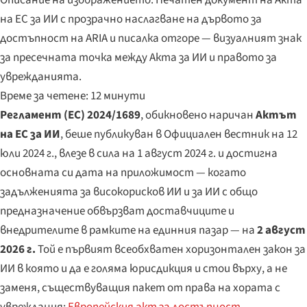
на ЕС за ИИ с прозрачно наслагване на дървото за
достъпност на ARIA и писалка отгоре — визуалният знак
за пресечната точка между Акта за ИИ и правото за
уврежданията.
Време за четене: 12 минути
Регламент (ЕС) 2024/1689
, обикновено наричан
Актът
на ЕС за ИИ
, беше публикуван в
Официален вестник
на 12
юли 2024 г., влезе в сила на 1 август 2024 г. и достигна
основната си дата на приложимост — когато
задълженията за високорисков ИИ и за ИИ с общо
предназначение обвързват доставчиците и
внедрителите в рамките на единния пазар — на
2 август
2026 г.
Той е първият всеобхватен хоризонтален закон за
ИИ в която и да е голяма юрисдикция и стои върху, а не
заменя, съществуващия пакет от права на хората с
увреждания:
Европейския акт за достъпност
,