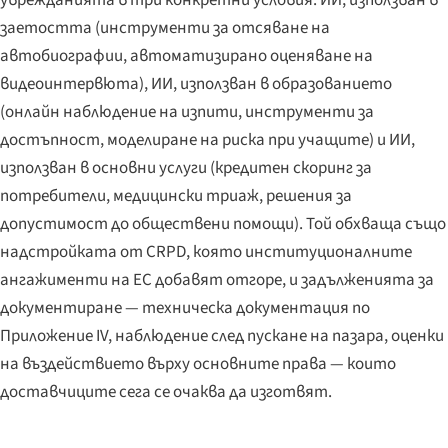
заетостта (инструменти за отсяване на
автобиографии, автоматизирано оценяване на
видеоинтервюта), ИИ, използван в образованието
(онлайн наблюдение на изпити, инструменти за
достъпност, моделиране на риска при учащите) и ИИ,
използван в основни услуги (кредитен скоринг за
потребители, медицински триаж, решения за
допустимост до обществени помощи). Той обхваща също
надстройката от CRPD, която институционалните
ангажименти на ЕС добавят отгоре, и задълженията за
документиране — техническа документация по
Приложение IV, наблюдение след пускане на пазара, оценки
на въздействието върху основните права — които
доставчиците сега се очаква да изготвят.