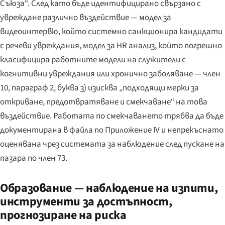
Съюза“. След като бъде идентифицирано свързано с
увреждане различно въздействие — модел за
видеоинтервю, който системно санкционира кандидати
с речеви увреждания, модел за HR анализ, който погрешно
класифицира работните модели на служители с
когнитивни увреждания или хронично заболяване — член
10, параграф 2, буква з) изисква „подходящи мерки за
откриване, предотвратяване и смекчаване“ на това
въздействие. Работата по смекчаването трябва да бъде
документирана в файла по Приложение IV и непрекъснато
оценявана чрез системата за наблюдение след пускане на
пазара по член 73.
Образование — наблюдение на изпити,
инструменти за достъпност,
прогнозиране на риска