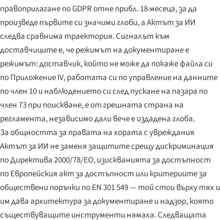
правоприлагане по GDPR отне прибл. 18 месеца, за да
произведе първите си значими глоби, а Актът за ИИ
следва сравнима траектория. Сигналът към
доставчиците е, че режимът на документиране е
режимът: доставчик, който не може да покаже файла си
по Приложение IV, работата си по управление на данните
по член 10 и наблюдението си след пускане на пазара по
член 73 при поискване, е от грешната страна на
регламента, независимо дали вече е издадена глоба.
За общността за правата на хората с увреждания
Актът за ИИ не заменя защитите срещу дискриминация
по Директива 2000/78/ЕО, изискванията за достъпност
по Европейския акт за достъпност или критериите за
обществени поръчки по EN 301 549 — той стои върху тях и
им дава архитектура за документиране и надзор, която
съществуващите инструменти нямаха. Следващата