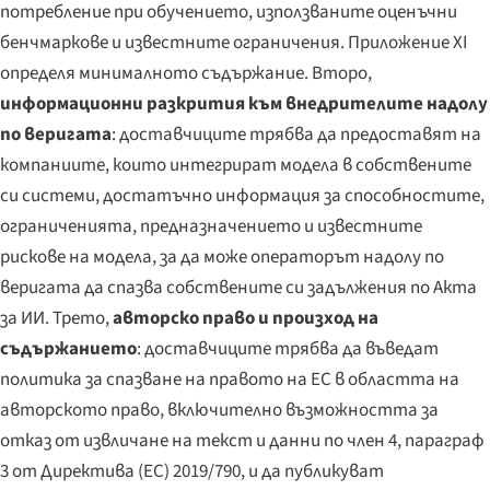
потребление при обучението, използваните оценъчни
бенчмаркове и известните ограничения. Приложение XI
определя минималното съдържание. Второ,
информационни разкрития към внедрителите надолу
по веригата
: доставчиците трябва да предоставят на
компаниите, които интегрират модела в собствените
си системи, достатъчно информация за способностите,
ограниченията, предназначението и известните
рискове на модела, за да може операторът надолу по
веригата да спазва собствените си задължения по Акта
за ИИ. Трето,
авторско право и произход на
съдържанието
: доставчиците трябва да въведат
политика за спазване на правото на ЕС в областта на
авторското право, включително възможността за
отказ от извличане на текст и данни по член 4, параграф
3 от Директива (ЕС) 2019/790, и да публикуват