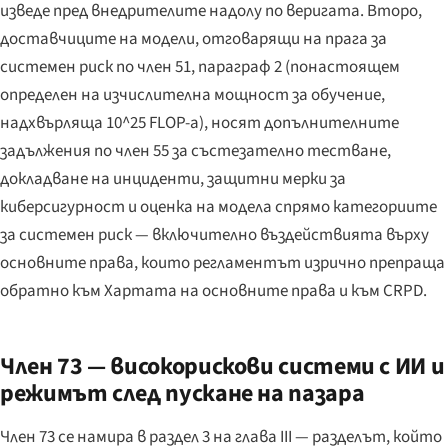
изведе пред внедрителите надолу по веригата. Второ,
доставчиците на модели, отговарящи на прага за
системен риск по член 51, параграф 2 (понастоящем
определен на изчислителна мощност за обучение,
надхвърляща 10^25 FLOP-а), носят допълнителните
задължения по член 55 за състезателно тестване,
докладване на инциденти, защитни мерки за
киберсигурност и оценка на модела спрямо категориите
за системен риск — включително въздействията върху
основните права, които регламентът изрично препраща
обратно към Хартата на основните права и към CRPD.
Член 73 — високорискови системи с ИИ и
режимът след пускане на пазара
Член 73 се намира в раздел 3 на глава III — разделът, който