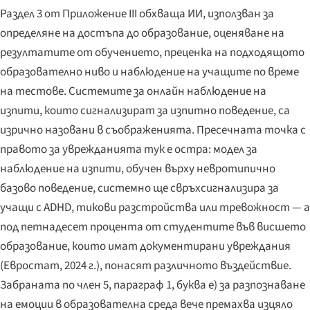
Раздел 3 от Приложение III обхваща ИИ, използван за
определяне на достъпа до образование, оценяване на
резултатите от обучението, преценка на подходящото
образователно ниво и наблюдение на учащите по време
на тестове. Системите за онлайн наблюдение на
изпити, които сигнализират за изпитно поведение, са
изрично назовани в съображенията. Пресечната точка с
правото за уврежданията тук е остра: модел за
наблюдение на изпити, обучен върху невротипично
базово поведение, системно ще свръхсигнализира за
учащи с ADHD, тикови разстройства или тревожност — а
под петнадесет процента от студентите във висшето
образование, които имат документирани увреждания
(Евростат, 2024 г.), понасят различното въздействие.
Забраната по член 5, параграф 1, буква е) за разпознаване
на емоции в образователна среда вече премахва изцяло