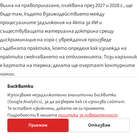
вълна на правоприлагане, очаквана през 2027 и 2028 г., ще
бъде там, където взаимодействието между
процесуалните задължения на Акта за ИИ и
съществуващата материална доктрина срещу
дискриминация на хора с увреждания произведе
съдебната практика, която определя как изглежда на
практика смекчаването на отклоненията. Този наръчник
е картата на терена; делата ще очертаят контурните
линии.
Бисквитки
Използваме незадължителни аналитични бисквитки
(Google Analytics), за да разберем как се използва сайтът.
ЕТИКЕТИ
Те остават изключени, докато не ги приемете.
Подробности в нашата
политика за поверителност
.
eu-ai-act
ai
disability
accessibility
high-risk-ai
Приемам
Отказвам
regulation-primer