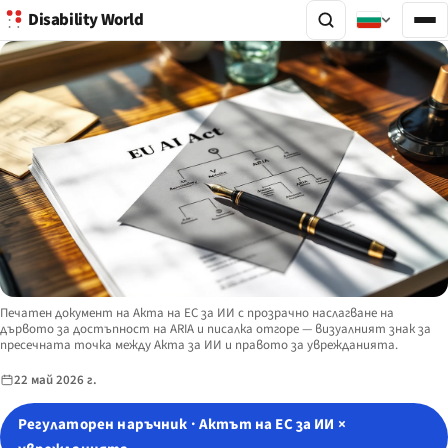
Disability World
Image description:
Печатен документ на Акта на ЕС за ИИ с прозрачно наслагване на
дървото за достъпност на ARIA и писалка отгоре — визуалният знак за
пресечната точка между Акта за ИИ и правото за уврежданията.
22 май 2026 г.
Регулаторен наръчник · Актът на ЕС за ИИ ×