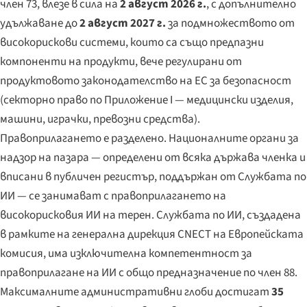
член 73, влезе в сила на
2 август 2026 г.
, с допълнително
удължаване до
2 август 2027 г.
за подмножеството от
високорискови системи, които са също предпазни
компоненти на продукти, вече регулирани от
продуктовото законодателство на ЕС за безопасност
(секторно право по Приложение I — медицински изделия,
машини, играчки, превозни средства).
Правоприлагането е разделено. Националните органи за
надзор на пазара — определени от всяка държава членка и
вписани в публичен регистър, поддържан от Службата по
ИИ — се занимават с правоприлагането на
високорисковия ИИ на терен. Службата по ИИ, създадена
в рамките на генерална дирекция CNECT на Европейската
комисия, има изключителна компетентност за
правоприлагане на ИИ с общо предназначение по член 88.
Максималните административни глоби достигат
35