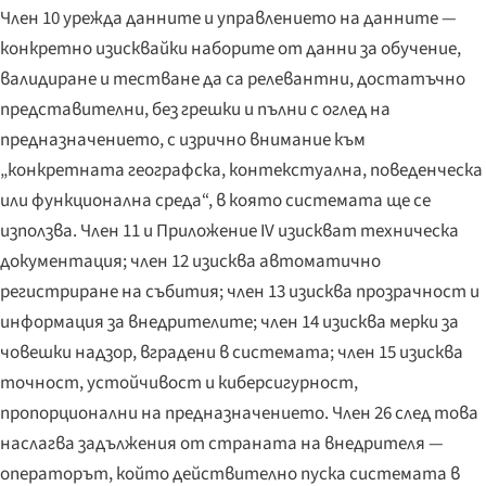
Член 10 урежда данните и управлението на данните —
конкретно изисквайки наборите от данни за обучение,
валидиране и тестване да са релевантни, достатъчно
представителни, без грешки и пълни с оглед на
предназначението, с изрично внимание към
„конкретната географска, контекстуална, поведенческа
или функционална среда“, в която системата ще се
използва. Член 11 и Приложение IV изискват техническа
документация; член 12 изисква автоматично
регистриране на събития; член 13 изисква прозрачност и
информация за внедрителите; член 14 изисква мерки за
човешки надзор, вградени в системата; член 15 изисква
точност, устойчивост и киберсигурност,
пропорционални на предназначението. Член 26 след това
наслагва задължения от страната на внедрителя —
операторът, който действително пуска системата в