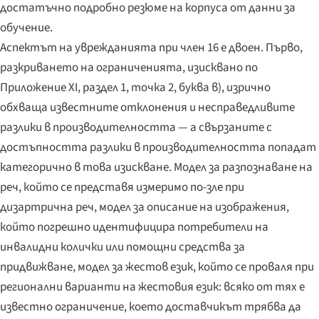
достатъчно подробно резюме на корпуса от данни за
обучение.
Аспектът на уврежданията при член 16 е двоен. Първо,
разкриването на ограниченията, изисквано по
Приложение XI, раздел 1, точка 2, буква в), изрично
обхваща известните отклонения и несправедливите
разлики в производителността — а свързаните с
достъпността разлики в производителността попадат
категорично в това изискване. Модел за разпознаване на
реч, който се представя измеримо по-зле при
дизартрична реч, модел за описание на изображения,
който погрешно идентифицира потребители на
инвалидни колички или помощни средства за
придвижване, модел за жестов език, който се проваля при
регионални варианти на жестовия език: всяко от тях е
известно ограничение, което доставчикът трябва да