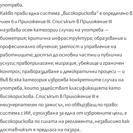
употреба.
Какво прави една система „високорискова“ е определено в
член 6 и Приложение III. Списъкът в Приложение III
назовава осем категории случаи на употреба —
биометрия; критична инфраструктура; образование и
професионално обучение; заетост и управление на
работниците; достъп до основни частни и публични
услуги; правоприлагане; миграция, убежище и граничен
контрол; правораздаване и демократични процеси — и
във всяка категория изброява конкретните случаи на
употреба, които задействат класификацията като
високорискова. Списъкът в Приложение III е
неизчерпателен по замисъл, но обвързващ по право:
система с ИИ, използвана за една от изброените цели, е
високорискова по силата на регламента, независимо как
доставчикът я предлага на пазара.