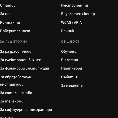
Статии
Инструменти
За нас
Безплатен скенер
Контакти
WCAG / ARIA
Поверителност
Речник
ЗА АУДИТОРИИ
ОБЩНОСТ
За разработчици
Обучения
За електронен бизнес
Бюлетин
За финансови институции
Партньори
За образователни
Събития
институции
За медиите
За хотелиерство
За телекоми
За софтуерни интегратори