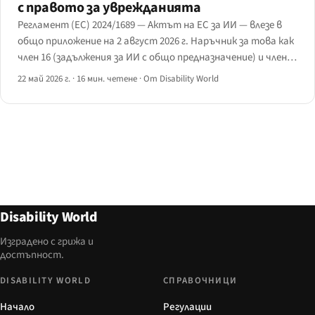
с правото за уврежданията
Регламент (ЕС) 2024/1689 — Актът на ЕС за ИИ — влезе в
общо приложение на 2 август 2026 г. Наръчник за това как
член 16 (задължения за ИИ с общо предназначение) и член
73 (изисквания за високорисков ИИ) се пресичат с правото
22 май 2026 г.
·
16 мин. четене
·
От Disability World
за уврежданията в заетостта, образованието и
основните услуги.
Disability World
Изградено с грижа и
достъпност.
DISABILITY WORLD
СПРАВОЧНИЦИ
Начало
Регулации