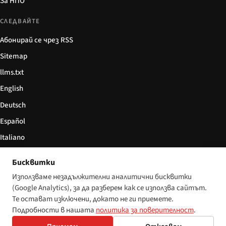
За НПО
СЛЕДВАЙТЕ
Абонирай се чрез RSS
Sitemap
llms.txt
English
Deutsch
Español
Italiano
Български
Бисквитки
简体中文
Използваме незадължителни аналитични бисквитки
(Google Analytics), за да разберем как се използва сайтът.
Те остават изключени, докато не ги приемете.
Подробности в нашата
политика за поверителност
.
© 2026 Disability World. Всички права запазени.
Настройки за бисквитки