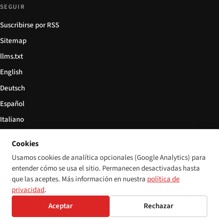
SEGUIR
Suscribirse por RSS
Sitemap
llms.txt
English
Deutsch
Español
Italiano
Български
Cookies
简体中文
Usamos cookies de analítica opcionales (Google Analytics) para
entender cómo se usa el sitio. Permanecen desactivadas hasta
que las aceptes. Más información en nuestra
política de
privacidad
.
© 2026 Disability World. Todos los derechos reservados.
Configuración de cookies
Aceptar
Rechazar
English
Deutsch
Español
Italiano
Български
简体中文
Polski
Français
Idioma: