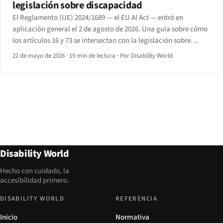
legislación sobre discapacidad
El Reglamento (UE) 2024/1689 — el EU AI Act — entró en
aplicación general el 2 de agosto de 2026. Una guía sobre cómo
los artículos 16 y 73 se intersectan con la legislación sobre
discapacidad en el empleo, la educación y los servicios
22 de mayo de 2026
·
19 min de lectura
·
Por Disability World
esenciales.
Disability World
Hecho con cuidado, la
accesibilidad primero.
DISABILITY WORLD
REFERENCIA
Inicio
Normativa