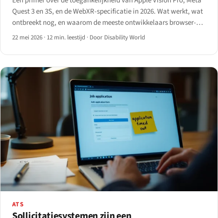
Een primer over de toegankelijkheid van Apple Vision Pro, Meta
Quest 3 en 3S, en de WebXR-specificatie in 2026. Wat werkt, wat
ontbreekt nog, en waarom de meeste ontwikkelaars browser-
based XR-ervaringen voor gebruikers met een beperking nog
22 mei 2026
·
12 min. leestijd
·
Door Disability World
niet mogen lanceren.
ATS
Sollicitatiesystemen zijn een