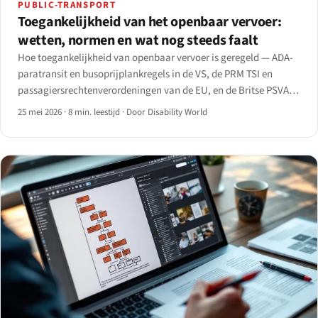
PUBLIC-TRANSPORT
Toegankelijkheid van het openbaar vervoer:
wetten, normen en wat nog steeds faalt
Hoe toegankelijkheid van openbaar vervoer is geregeld — ADA-
paratransit en busoprijplankregels in de VS, de PRM TSI en
passagiersrechtenverordeningen van de EU, en de Britse PSVAR
— plus de persistente lacunes van het perron tot de app.
25 mei 2026
·
8 min. leestijd
·
Door Disability World