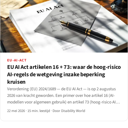
EU-AI-ACT
EU AI Act artikelen 16 + 73: waar de hoog-risico
AI-regels de wetgeving inzake beperking
kruisen
Verordening (EU) 2024/1689 — de EU AI Act — is op 2 augustus
2026 van kracht geworden. Een primer over hoe artikel 16 (AI-
modellen voor algemeen gebruik) en artikel 73 (hoog-risico AI)
de wetgeving inzake beperking kruisen op het gebied van
22 mei 2026
·
15 min. leestijd
·
Door Disability World
werkgelegenheid, onderwijs en essentiële diensten.