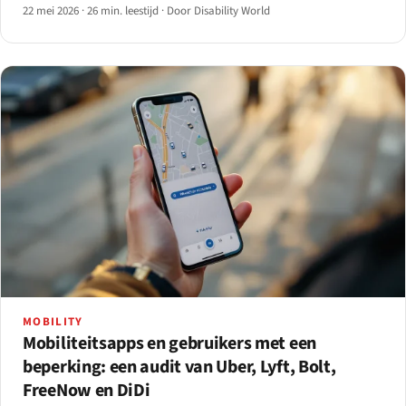
tien grote AAA-uitgevers en de verwachte handhavingscurve
22 mei 2026
·
26 min. leestijd
·
Door Disability World
voor 2026-28.
MOBILITY
Mobiliteitsapps en gebruikers met een
beperking: een audit van Uber, Lyft, Bolt,
FreeNow en DiDi