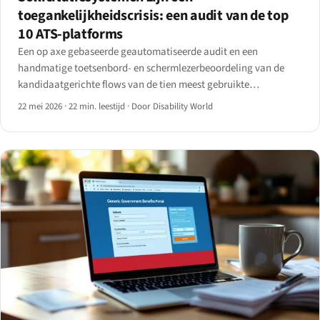
toegankelijkheidscrisis: een audit van de top
10 ATS-platforms
Een op axe gebaseerde geautomatiseerde audit en een
handmatige toetsenbord- en schermlezerbeoordeling van de
kandidaatgerichte flows van de tien meest gebruikte
sollicitatiesystemen: Workday, SAP SuccessFactors, Oracle
22 mei 2026
·
22 min. leestijd
·
Door Disability World
Taleo, iCIMS, Greenhouse, Lever, BambooHR, Workable, JazzHR
en SmartRecruiters.