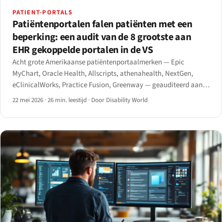
PATIENT-PORTALS
Patiëntenportalen falen patiënten met een
beperking: een audit van de 8 grootste aan
EHR gekoppelde portalen in de VS
Acht grote Amerikaanse patiëntenportaalmerken — Epic
MyChart, Oracle Health, Allscripts, athenahealth, NextGen,
eClinicalWorks, Practice Fusion, Greenway — geauditeerd aan
de hand van WCAG 2.1 AA en de HHS Section 504-eindregel van
22 mei 2026
·
26 min. leestijd
·
Door Disability World
mei 2024.