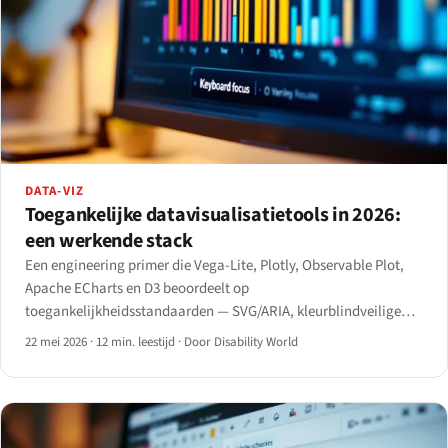
DATA-VIZ
Toegankelijke datavisualisatietools in 2026:
een werkende stack
Een engineering primer die Vega-Lite, Plotly, Observable Plot,
Apache ECharts en D3 beoordeelt op
toegankelijkheidsstandaarden — SVG/ARIA, kleurblindveilige
paletten, toetsenbordnavigatie, schermlezer-hiërarchie en
22 mei 2026
·
12 min. leestijd
·
Door Disability World
alternatieve tabelweergave — met concrete aanbevelingen per
gebruikssituatie.