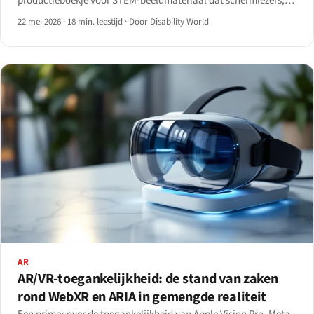
productieboekje voor STEM-beeldmateriaal dat schermlezers,
leesbaar braille en audiodescriptiestromen daadwerkelijk
22 mei 2026
·
18 min. leestijd
·
Door Disability World
kunnen verwerken.
AR
AR/VR-toegankelijkheid: de stand van zaken
rond WebXR en ARIA in gemengde realiteit