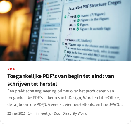
PDF
Toegankelijke PDF's van begin tot eind: van
schrijven tot herstel
Een praktische engineering primer over het produceren van
toegankelijke PDF's — keuzes in InDesign, Word en LibreOffice,
de tagboom die PDF/UA vereist, vier hersteltools, en hoe JAWS,
NVDA, VoiceOver en ChromeVox elk een getagde PDF anders
22 mei 2026
·
14 min. leestijd
·
Door Disability World
verwerken.