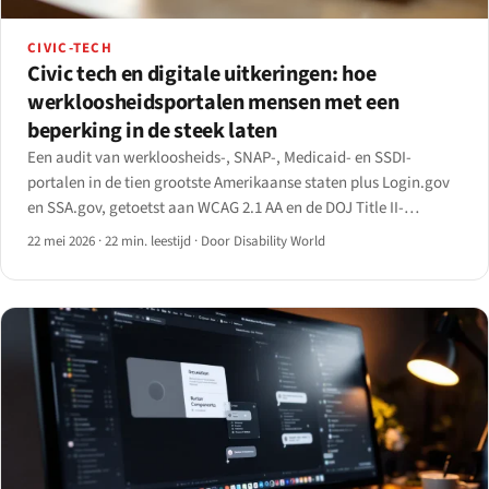
CIVIC-TECH
Civic tech en digitale uitkeringen: hoe
werkloosheidsportalen mensen met een
beperking in de steek laten
Een audit van werkloosheids-, SNAP-, Medicaid- en SSDI-
portalen in de tien grootste Amerikaanse staten plus Login.gov
en SSA.gov, getoetst aan WCAG 2.1 AA en de DOJ Title II-
eindregel van april 2024.
22 mei 2026
·
22 min. leestijd
·
Door Disability World