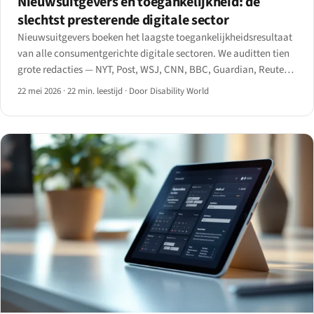
Nieuwsuitgevers en toegankelijkheid: de
slechtst presterende digitale sector
Nieuwsuitgevers boeken het laagste toegankelijkheidsresultaat
van alle consumentgerichte digitale sectoren. We auditten tien
grote redacties — NYT, Post, WSJ, CNN, BBC, Guardian, Reuters,
Bloomberg, Axios, Politico — op artikelniveau,
22 mei 2026
·
22 min. leestijd
·
Door Disability World
videondertiteling, paywalls, mobiele apps en archieven.