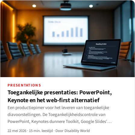
PRESENTATIONS
Toegankelijke presentaties: PowerPoint,
Keynote en het web-first alternatief
Een productiepimer voor het leveren van toegankelijke
diavoorstellingen. De Toegankelijkheidscontrole van
PowerPoint, Keynotes dunnere Toolkit, Google Slides'
inhaalslag van 2024, en het web-first pad via Reveal.js, Slidev en
22 mei 2026
·
15 min. leestijd
·
Door Disability World