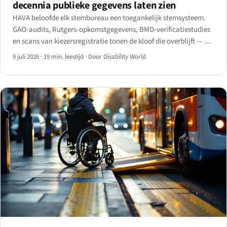
decennia publieke gegevens laten zien
HAVA beloofde elk stembureau een toegankelijk stemsysteem.
GAO-audits, Rutgers-opkomstgegevens, BMD-verificatiestudies
en scans van kiezersregistratie tonen de kloof die overblijft — en
de ADA Title II-webdeadlines die nu in 2027 vallen.
9 juli 2026
·
19 min. leestijd
·
Door Disability World