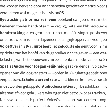
die worden herkend door naar beneden gerichte camera’s. Voor g
veranderen wat mogelijk is in visionOS.
Eyetracking als primaire invoer
betekent dat gebruikers met 
bedienen zonder hand- of armbeweging, mits hun blik betrouwbaar
handtracking
laten gebruikers tikken met één vinger, polsbew
onbetrouwbaar is — een bijzonder belangrijk oppervlak voor geb
VoiceOver in 3D-ruimte
leest het gefocuste element voor in im
opzichte van het hoofd van de gebruiker aan te geven — een wezen
belasting van het opbouwen van een mentaal model van de scèn
Spatial Audio voor toegankelijkheid
gaat verder dan VoiceOve
openen van dialoogvensters — worden in 3D-ruimte gepositioneerd 
verplaatsen.
Schakelaarcontrole
werkt binnen immersive sessio
moet worden gekoppeld.
Audiodescripties
zijn beschikbaar in
alternatief voor gebruikers wier ogen niet betrouwbaar tracken
Niets van dit alles is perfect. VoiceOver in apps van derden is n
ontwikkelaar, en de app-catalogus van derden is klein. Het aanpa