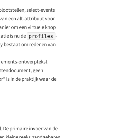
lootstellen, select-events
 van een alt-attribuut voor
anier om een virtuele knop
atie is nu de
-
profiles
rray bestaat om redenen van
uirements-ontwerptekst
eistendocument, geen
r” is in de praktijk waar de
l. De primaire invoer van de
een kleine reeks handgebaren