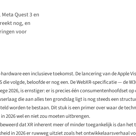
, Meta Quest 3 en
reekt nog, en
ringen voor
hardware een inclusieve toekomst. De lancering van de Apple Visi
S die volgde, beloofde er nog een. De WebXR-specificatie — de W
wege 2026, is ernstiger: er is precies één consumentenhoofdset op
erlaag die aan alles ten grondslag ligt is nog steeds een structu
eld worden te bestaan. Dit stuk is een primer over waar de tech
in 2026 wel en niet zou moeten uitbrengen.
iet beweerd dat XR inherent meer of minder toegankelijk is dan he
heid in 2026 er ruwweg uitziet zoals het ontwikkelaarsverhaal vo