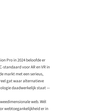
on Pro in 2024 beloofde er
3C-standaard voor AR en VR in
 de markt met een serieus,
reel gat waar alternatieve
nologie daadwerkelijk staat —
t tweedimensionale web. Wél
or webtoegankelijkheid er in