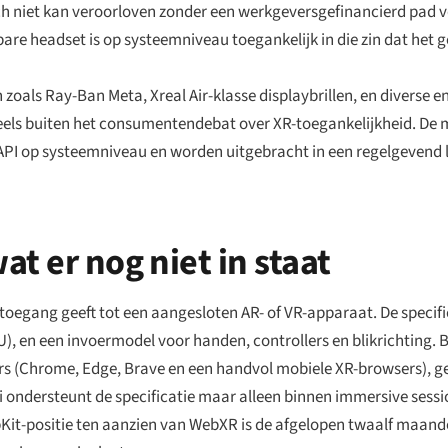
h niet kan veroorloven zonder een werkgeversgefinancierd pad v
bare headset is op systeemniveau toegankelijk in die zin dat het g
 zoals Ray-Ban Meta, Xreal Air-klasse displaybrillen, en diverse 
ndeels buiten het consumentendebat over XR-toegankelijkheid. De
-API op systeemniveau en worden uitgebracht in een regelgevend
t er nog niet in staat
egang geeft tot een aangesloten AR- of VR-apparaat. De specific
 en een invoermodel voor handen, controllers en blikrichting. 
 (Chrome, Edge, Brave en een handvol mobiele XR-browsers), gede
ari ondersteunt de specificatie maar alleen binnen immersive sess
bKit-positie ten aanzien van WebXR is de afgelopen twaalf maand