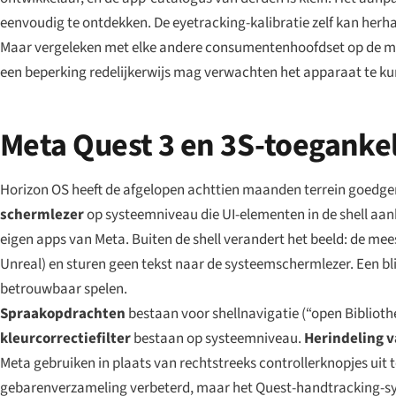
eenvoudig te ontdekken. De eyetracking-kalibratie zelf kan herh
Maar vergeleken met elke andere consumentenhoofdset op de mar
een beperking redelijkerwijs mag verwachten het apparaat te k
Meta Quest 3 en 3S-toegankeli
Horizon OS heeft de afgelopen achttien maanden terrein goedgem
schermlezer
op systeemniveau die UI-elementen in de shell aank
eigen apps van Meta. Buiten de shell verandert het beeld: de mee
Unreal) en sturen geen tekst naar de systeemschermlezer. Een b
betrouwbaar spelen.
Spraakopdrachten
bestaan voor shellnavigatie (“open Biblioth
kleurcorrectiefilter
bestaan op systeemniveau.
Herindeling v
Meta gebruiken in plaats van rechtstreeks controllerknopjes uit t
gebarenverzameling verbeterd, maar het Quest-handtracking-syst