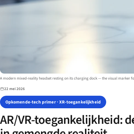
Image description:
A modern mixed-reality headset resting on its charging dock — the visual marker fo
22 mei 2026
Opkomende-tech primer · XR-toegankelijkheid
AR/VR-toegankelijkheid: d
in gemengde realiteit