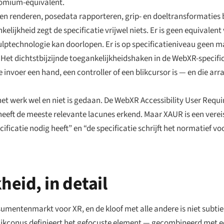
romium-equivalent.
en renderen, posedata rapporteren, grip- en doeltransformaties b
lijkheid zegt de specificatie vrijwel niets. Er is geen equivalent
ulptechnologie kan doorlopen. Er is op specificatieniveau geen m
Het dichtstbijzijnde toegankelijkheidshaken in de WebXR-specific
e invoer een hand, een controller of een blikcursor is — en die a
 het werk wel en niet is gedaan. De WebXR Accessibility User Req
heeft de meeste relevante lacunes erkend. Maar XAUR is een ver
ficatie nodig heeft” en “de specificatie schrijft het normatief voo
heid, in detail
sumentenmarkt voor XR, en de kloof met alle andere is niet subtie
 blikconus definieert het gefocuste element — gecombineerd met 