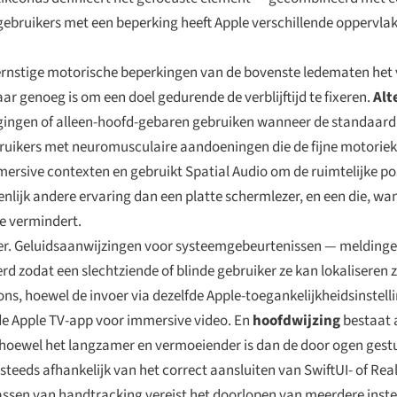
ebruikers met een beperking heeft Apple verschillende oppervla
ernstige motorische beperkingen van de bovenste ledematen het
 genoeg is om een doel gedurende de verblijftijd te fixeren.
Alt
egingen of alleen-hoofd-gebaren gebruiken wanneer de standaard
ruikers met neuromusculaire aandoeningen die de fijne motoriek
mersive contexten en gebruikt Spatial Audio om de ruimtelijke po
lijk andere ervaring dan een platte schermlezer, en een die, wan
e vermindert.
r. Geluidsaanwijzingen voor systeemgebeurtenissen — meldingen
zodat een slechtziende of blinde gebruiker ze kan lokaliseren zo
ns, hoewel de invoer via dezelfde Apple-toegankelijkheidsinstel
 de Apple TV-app voor immersive video. En
hoofdwijzing
bestaat 
, hoewel het langzamer en vermoeiender is dan de door ogen ges
og steeds afhankelijk van het correct aansluiten van SwiftUI- of R
ssen van handtracking vereist het doorlopen van meerdere instell