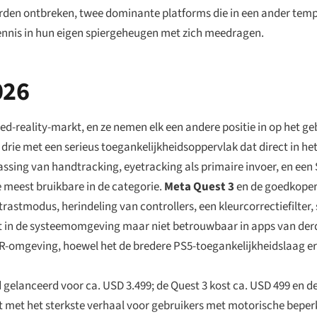
en ontbreken, twee dominante platforms die in een ander tempo
ennis in hun eigen spiergeheugen met zich meedragen.
026
eality-markt, en ze nemen elk een andere positie in op het geb
e drie met een serieus toegankelijkheidsoppervlak dat direct in he
sing van handtracking, eyetracking als primaire invoer, en een
e meest bruikbare in de categorie.
Meta Quest 3
en de goedkope
astmodus, herindeling van controllers, een kleurcorrectiefilter
kt in de systeemomgeving maar niet betrouwbaar in apps van der
n VR-omgeving, hoewel het de bredere PS5-toegankelijkheidslaag er
d gelanceerd voor ca. USD 3.499; de Quest 3 kost ca. USD 499 en d
at met het sterkste verhaal voor gebruikers met motorische beper