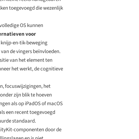
kken toegevoegd die wezenlijk
 volledige OS kunnen
ernatieven voor
 knijp-en-tik-beweging
 van de vingers beïnvloeden.
sitie van het element ten
neer het werkt, de cognitieve
, focuswijzigingen, het
nder zijn blik te hoeven
lingen als op iPadOS of macOS
als een recent toegevoegd
tuurde standaard.
ealityKit-componenten door de
ingslagen en is niet