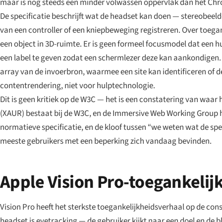
maar is nog steeds een minder volwassen oppervlak dan het Ch
De specificatie beschrijft wat de headset kan doen — stereobeeld
van een controller of een kniepbeweging registreren. Over toeganke
een object in 3D-ruimte. Er is geen formeel focusmodel dat een h
een label te geven zodat een schermlezer deze kan aankondigen. 
array van de invoerbron, waarmee een site kan identificeren of d
contentrendering, niet voor hulptechnologie.
Dit is geen kritiek op de W3C — het is een constatering van waar
(XAUR) bestaat bij de W3C, en de Immersive Web Working Group 
normatieve specificatie, en de kloof tussen “we weten wat de speci
meeste gebruikers met een beperking zich vandaag bevinden.
Apple Vision Pro-toegankelijk
Vision Pro heeft het sterkste toegankelijkheidsverhaal op de con
headset is eyetracking — de gebruiker kijkt naar een doel en de