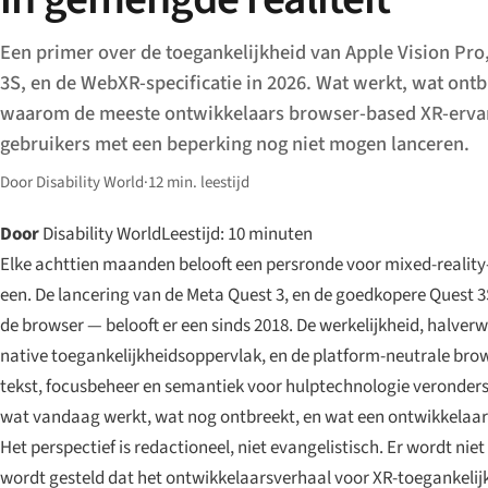
Een primer over de toegankelijkheid van Apple Vision Pro
3S, en de WebXR-specificatie in 2026. Wat werkt, wat ontb
waarom de meeste ontwikkelaars browser-based XR-erva
gebruikers met een beperking nog niet mogen lanceren.
Door Disability World
·
12 min. leestijd
Door
Disability World
Leestijd: 10 minuten
Elke achttien maanden belooft een persronde voor mixed-reality-
een. De lancering van de Meta Quest 3, en de goedkopere Quest 3
de browser — belooft er een sinds 2018. De werkelijkheid, halver
native toegankelijkheidsoppervlak, en de platform-neutrale brows
tekst, focusbeheer en semantiek voor hulptechnologie veronderst
wat vandaag werkt, wat nog ontbreekt, en wat een ontwikkelaar 
Het perspectief is redactioneel, niet evangelistisch. Er wordt n
wordt gesteld dat het ontwikkelaarsverhaal voor XR-toegankelijk