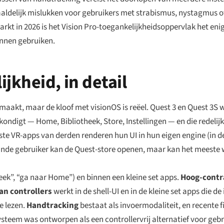
aaldelijk mislukken voor gebruikers met strabismus, nystagmus o
kt in 2026 is het Vision Pro-toegankelijkheidsoppervlak het en
unnen gebruiken.
jkheid, in detail
aakt, maar de kloof met visionOS is reëel. Quest 3 en Quest 3S
ondigt — Home, Bibliotheek, Store, Instellingen — en die redelij
ste VR-apps van derden renderen hun UI in hun eigen engine (in d
linde gebruiker kan de Quest-store openen, maar kan het meeste 
eek”, “ga naar Home”) en binnen een kleine set apps.
Hoog-cont
an controllers
werkt in de shell-UI en in de kleine set apps die d
e lezen.
Handtracking
bestaat als invoermodaliteit, en recente 
eem was ontworpen als een controllervrij alternatief voor gebru