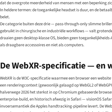
dat de overgrote meerderheid van mensen met een beperking zic
In heldere termen: de toegankelijke headset is duur, en de betaal
belet.
De categorie buiten deze drie — pass-through-only slimme brillen
gebruikt in chirurgische en industriële workflows — valt grote
draaien geen desktop-klasse OS, bieden geen toegankelijkheids
als draagbare accessoires en niet als computers.
De WebXR-specificatie — en wa
WebXR is de W3C-specificatie waarmee een browser een website to
een renderingcontext (gewoonlijk gelaagd op WebGL2 of WebGPU),
halverwege 2026 het sterkst in op Chromium gebaseerde browsers
enterprise-build, en historisch afwezig in Safari — visionOS Saf
invoersemantiek die Apples handtracking-pipeline levert. De We