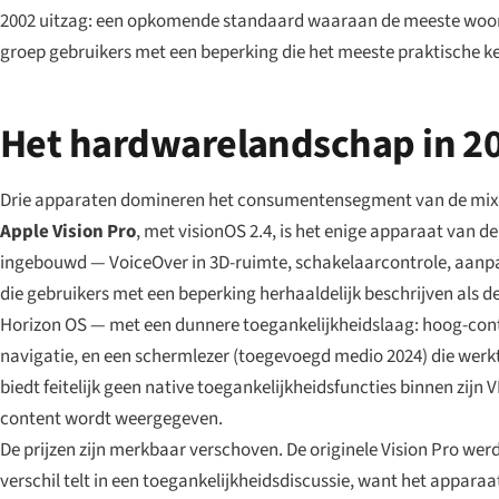
2002 uitzag: een opkomende standaard waaraan de meeste woord
groep gebruikers met een beperking die het meeste praktische k
Het hardwarelandschap in 2
Drie apparaten domineren het consumentensegment van de mixed-r
Apple Vision Pro
, met visionOS 2.4, is het enige apparaat van d
ingebouwd — VoiceOver in 3D-ruimte, schakelaarcontrole, aanpas
die gebruikers met een beperking herhaaldelijk beschrijven als d
Horizon OS — met een dunnere toegankelijkheidslaag: hoog-contr
navigatie, en een schermlezer (toegevoegd medio 2024) die wer
biedt feitelijk geen native toegankelijkheidsfuncties binnen zij
content wordt weergegeven.
De prijzen zijn merkbaar verschoven. De originele Vision Pro wer
verschil telt in een toegankelijkheidsdiscussie, want het appara