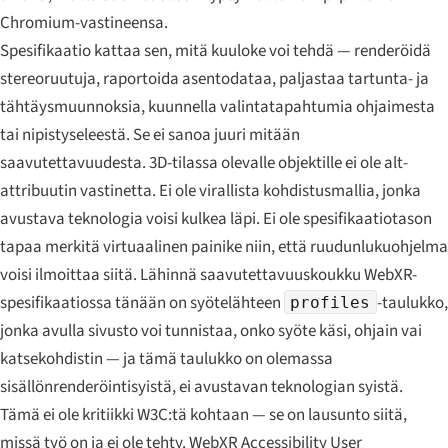
Chromium-vastineensa.
Spesifikaatio kattaa sen, mitä kuuloke voi tehdä — renderöidä
stereoruutuja, raportoida asentodataa, paljastaa tartunta- ja
tähtäysmuunnoksia, kuunnella valintatapahtumia ohjaimesta
tai nipistyseleestä. Se ei sanoa juuri mitään
saavutettavuudesta. 3D-tilassa olevalle objektille ei ole alt-
attribuutin vastinetta. Ei ole virallista kohdistusmallia, jonka
avustava teknologia voisi kulkea läpi. Ei ole spesifikaatiotason
tapaa merkitä virtuaalinen painike niin, että ruudunlukuohjelma
voisi ilmoittaa siitä. Lähinnä saavutettavuuskoukku WebXR-
spesifikaatiossa tänään on syötelähteen
-taulukko,
profiles
jonka avulla sivusto voi tunnistaa, onko syöte käsi, ohjain vai
katsekohdistin — ja tämä taulukko on olemassa
sisällönrenderöintisyistä, ei avustavan teknologian syistä.
Tämä ei ole kritiikki W3C:tä kohtaan — se on lausunto siitä,
missä työ on ja ei ole tehty. WebXR Accessibility User