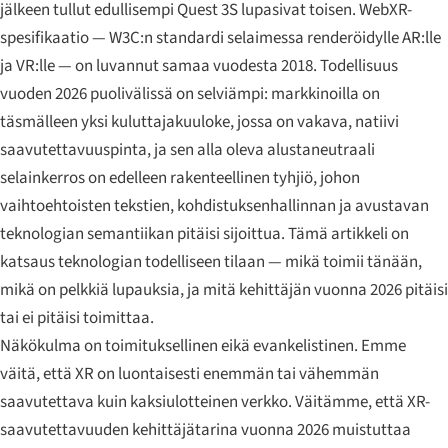
jälkeen tullut edullisempi Quest 3S lupasivat toisen. WebXR-
spesifikaatio — W3C:n standardi selaimessa renderöidylle AR:lle
ja VR:lle — on luvannut samaa vuodesta 2018. Todellisuus
vuoden 2026 puolivälissä on selviämpi: markkinoilla on
täsmälleen yksi kuluttajakuuloke, jossa on vakava, natiivi
saavutettavuuspinta, ja sen alla oleva alustaneutraali
selainkerros on edelleen rakenteellinen tyhjiö, johon
vaihtoehtoisten tekstien, kohdistuksenhallinnan ja avustavan
teknologian semantiikan pitäisi sijoittua. Tämä artikkeli on
katsaus teknologian todelliseen tilaan — mikä toimii tänään,
mikä on pelkkiä lupauksia, ja mitä kehittäjän vuonna 2026 pitäisi
tai ei pitäisi toimittaa.
Näkökulma on toimituksellinen eikä evankelistinen. Emme
väitä, että XR on luontaisesti enemmän tai vähemmän
saavutettava kuin kaksiulotteinen verkko. Väitämme, että XR-
saavutettavuuden kehittäjätarina vuonna 2026 muistuttaa