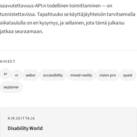
saavutettavuus-API:n todellinen toimittaminen — on
tunnistettavissa. Tapahtuuko se käyttäjäyhteisön tarvitsemalla
aikataululla on eri kysymys, ja sellainen, jota tämä julkaisu
jatkaa seuraamaan.
AIHEET
ar
vr
webxr
accessibility
mixed-reality
vision-pro
quest
explainer
KIRJOITTAJA
Disability World