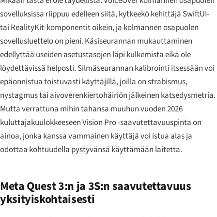
Mikään tästä ei ole täydellistä. VoiceOver kolmannen osapuolen
sovelluksissa riippuu edelleen siitä, kytkeekö kehittäjä SwiftUI-
tai RealityKit-komponentit oikein, ja kolmannen osapuolen
sovellusluettelo on pieni. Käsiseurannan mukauttaminen
edellyttää useiden asetustasojen läpi kulkemista eikä ole
löydettävissä helposti. Silmäseurannan kalibrointi itsessään voi
epäonnistua toistuvasti käyttäjillä, joilla on strabismus,
nystagmus tai aivoverenkiertohäiriön jälkeinen katsedysmetria.
Mutta verrattuna mihin tahansa muuhun vuoden 2026
kuluttajakuulokkeeseen Vision Pro -saavutettavuuspinta on
ainoa, jonka kanssa vammainen käyttäjä voi istua alas ja
odottaa kohtuudella pystyvänsä käyttämään laitetta.
Meta Quest 3:n ja 3S:n saavutettavuus
yksityiskohtaisesti