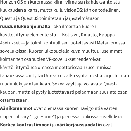
Horizon OS on kuromassa kiinni viimeisen kahdeksantoista
kuukauden aikana, mutta kuilu visionOS:ään on todellinen.
Quest 3 ja Quest 3S toimitetaan järjestelmätason
ruudunlukuohjelmalla
, joka ilmoittaa kuoren
käyttöliittymäelementeistä — Kotisivu, Kirjasto, Kauppa,
Asetukset — ja toimii kohtuullisen luotettavasti Metan omissa
sovelluksissa. Kuoren ulkopuolella kuva muuttuu: useimmat
kolmannen osapuolen VR-sovellukset renderöivät
käyttöliittymänsä omassa moottorissaan (useimmissa
tapauksissa Unity tai Unreal) eivätkä syötä tekstiä järjestelmän
ruudunlukijaan lainkaan. Sokea käyttäjä voi avata Quest-
kaupan, mutta ei pysty luotettavasti pelaamaan suurinta osaa
ostamastaan.
Äänikomennot
ovat olemassa kuoren navigointia varten
(“open Library”, “go Home”) ja pienessä joukossa sovelluksia.
Korkea kontrastimoodi
ja
värikorjaussuodatin
ovat