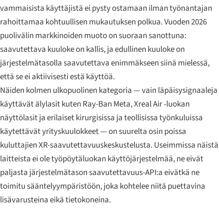
vammaisista käyttäjistä ei pysty ostamaan ilman työnantajan
rahoittamaa kohtuullisen mukautuksen polkua. Vuoden 2026
puolivälin markkinoiden muoto on suoraan sanottuna:
saavutettava kuuloke on kallis, ja edullinen kuuloke on
järjestelmätasolla saavutettava enimmäkseen siinä mielessä,
että se ei aktiivisesti estä käyttöä.
Näiden kolmen ulkopuolinen kategoria — vain läpäisysignaaleja
käyttävät älylasit kuten Ray-Ban Meta, Xreal Air -luokan
näyttölasit ja erilaiset kirurgisissa ja teollisissa työnkuluissa
käytettävät yrityskuulokkeet — on suurelta osin poissa
kuluttajien XR-saavutettavuuskeskustelusta. Useimmissa näistä
laitteista ei ole työpöytäluokan käyttöjärjestelmää, ne eivät
paljasta järjestelmätason saavutettavuus-API:a eivätkä ne
toimitu sääntelyympäristöön, joka kohtelee niitä puettavina
lisävarusteina eikä tietokoneina.