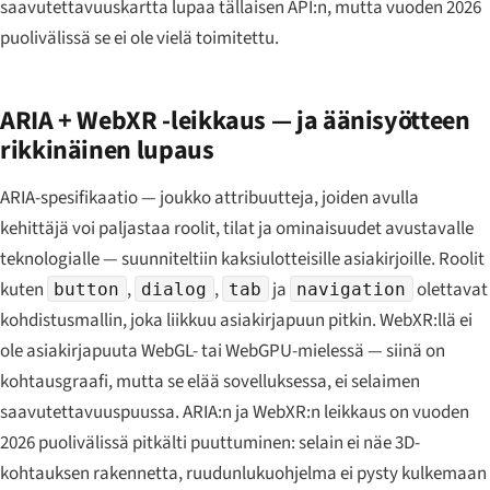
saavutettavuuskartta lupaa tällaisen API:n, mutta vuoden 2026
puolivälissä se ei ole vielä toimitettu.
ARIA + WebXR -leikkaus — ja äänisyötteen
rikkinäinen lupaus
ARIA-spesifikaatio — joukko attribuutteja, joiden avulla
kehittäjä voi paljastaa roolit, tilat ja ominaisuudet avustavalle
teknologialle — suunniteltiin kaksiulotteisille asiakirjoille. Roolit
kuten
,
,
ja
olettavat
button
dialog
tab
navigation
kohdistusmallin, joka liikkuu asiakirjapuun pitkin. WebXR:llä ei
ole asiakirjapuuta WebGL- tai WebGPU-mielessä — siinä on
kohtausgraafi, mutta se elää sovelluksessa, ei selaimen
saavutettavuuspuussa. ARIA:n ja WebXR:n leikkaus on vuoden
2026 puolivälissä pitkälti puuttuminen: selain ei näe 3D-
kohtauksen rakennetta, ruudunlukuohjelma ei pysty kulkemaan