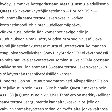
hyödyllisimmäksi kategoriassaan.
Meta Quest 3
ja edullisempi
Quest 3S
jakavat käyttöjärjestelmän — Horizon OS:n —
ohuemmalla saavutettavuuskerroksella: korkea
kontrastimoodi, ohjainten uudelleenmäppäys,
värikorjaussuodatin, äänikomennot navigointiin ja
ruudunlukuohjelma (lisätty vuoden 2024 puolivälissä), joka
toimii järjestelmäkuoressa mutta ei luotettavasti kolmannen
osapuolen sovelluksissa. Sony PlayStation VR2 ei käytännössä
toimita natiiveja saavutettavuusominaisuuksia VR-kuoressaan,
vaikka se perii laajemman PS5-saavutettavuuskerroksen, kun
sitä käytetään tasanäyttösisällön kanssa.
Hinnoittelu on muuttunut huomattavasti. Alkuperäinen Vision
Pro julkaistiin noin 3 499 USD:n hinnalla; Quest 3 maksaa noin
499 USD ja Quest 3S noin 299 USD. Tämä ero on merkityksellinen
saavutettavuusargumentin kannalta, koska laite, jolla on
vahvin vammaissyötteen tarina, on myös laite, jonka valtaosa