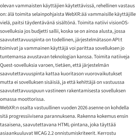
olevan vammaisten käyttäjien käytettävissä, rehellinen vastaus
on: älä toimita selainpohjaista WebXR:ää vammaisille käyttäjille
vielä, paitsi täydentävänä sisältönä. Toimita natiivi visionOS-
sovelluksia jos budjetti sallii, koska se on ainoa alusta, jossa
saavutettavuuspinta on todellinen, järjestelmätason API:t
toimivat ja vammainen käyttäjä voi parittaa sovelluksen jo
tuntemansa avustavan teknologian kanssa. Toimita natiiveja
Quest-sovelluksia varoen, tietäen, että järjestelmän
saavutettavuuspinta kattaa kuoritason vuorovaikutukset
mutta ei sovelluksen sisäisiä, ja että kehittäjä on vastuussa
saavutettavuuspuun vastineen rakentamisesta sovelluksen
omassa moottorissa.
WebXR:n osalta vastuullinen vuoden 2026 asenne on kohdella
sitä progressiivisena parannuksena. Rakenna kokemus ensin
tasaisena, saavutettavana HTML-pintana, joka täyttää
asiaankuuluvat WCAG 2.2 onnistumiskriteerit. Kerrostu