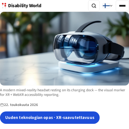
Disability World
Image description:
A modern mixed-reality headset resting on its charging dock — the visual marker
for XR + WebXR accessibility reporting.
22. toukokuuta 2026
Uuden teknologian opas · XR-saavutettavuus