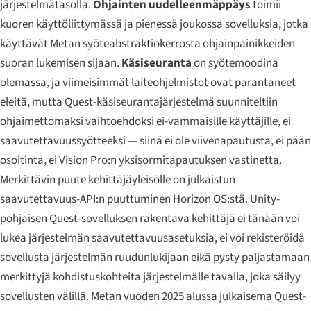
järjestelmätasolla.
Ohjainten uudelleenmäppäys
toimii
kuoren käyttöliittymässä ja pienessä joukossa sovelluksia, jotka
käyttävät Metan syöteabstraktiokerrosta ohjainpainikkeiden
suoran lukemisen sijaan.
Käsiseuranta
on syötemoodina
olemassa, ja viimeisimmät laiteohjelmistot ovat parantaneet
eleitä, mutta Quest-käsiseurantajärjestelmä suunniteltiin
ohjaimettomaksi vaihtoehdoksi ei-vammaisille käyttäjille, ei
saavutettavuussyötteeksi — siinä ei ole viivenapautusta, ei pään
osoitinta, ei Vision Pro:n yksisormitapautuksen vastinetta.
Merkittävin puute kehittäjäyleisölle on julkaistun
saavutettavuus-API:n puuttuminen Horizon OS:stä. Unity-
pohjaisen Quest-sovelluksen rakentava kehittäjä ei tänään voi
lukea järjestelmän saavutettavuusasetuksia, ei voi rekisteröidä
sovellusta järjestelmän ruudunlukijaan eikä pysty paljastamaan
merkittyjä kohdistuskohteita järjestelmälle tavalla, joka säilyy
sovellusten välillä. Metan vuoden 2025 alussa julkaisema Quest-