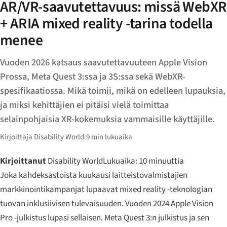
AR/VR-saavutettavuus: missä WebXR
+ ARIA mixed reality -tarina todella
menee
Vuoden 2026 katsaus saavutettavuuteen Apple Vision
Prossa, Meta Quest 3:ssa ja 3S:ssa sekä WebXR-
spesifikaatiossa. Mikä toimii, mikä on edelleen lupauksia,
ja miksi kehittäjien ei pitäisi vielä toimittaa
selainpohjaisia XR-kokemuksia vammaisille käyttäjille.
Kirjoittaja Disability World
·
9 min lukuaika
Kirjoittanut
Disability World
Lukuaika: 10 minuuttia
Joka kahdeksastoista kuukausi laitteistovalmistajien
markkinointikampanjat lupaavat mixed reality -teknologian
tuovan inklusiivisen tulevaisuuden. Vuoden 2024 Apple Vision
Pro -julkistus lupasi sellaisen. Meta Quest 3:n julkistus ja sen