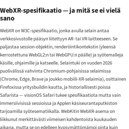
WebXR-spesifikaatio — ja mitä se ei vielä
sano
WebXR on W3C-spesifikaatio, jonka avulla selain antaa
verkkosivustolle pääsyn liitettyyn AR- tai VR-laitteeseen. Se
paljastaa session-objektin, renderöintikontekstin (yleensä
kerrostettuna WebGL2:n tai WebGPU:n päälle) ja syötemalleja
käsille, ohjaimille ja katseelle. Selaintuki on vuoden 2026
puolivälissä vahvinta Chromium-pohjaisissa selaimissa
(Chrome, Edge, Brave ja joukko mobiili-XR-selaimia), osittainen
Firefoxissa yritysbuildin kautta, ja historiallisesti poissa
Safarista — visionOS Safari tukee spesifikaatiota mutta vain
immersiivisissä sessioissa ja Applen käsiseurantaputkiston
tarjoamilla syötesematiikalla. WebKitin WebXR-asema on
liikkunut merkittävästi viimeisen kahdentoista kuukauden
aikana, mutta se on edelleen kypsymättömämpi pinta kuin