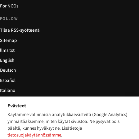
For NGOs
FOLLOW
Tilaa RSS-syötteenä
Sitemap
llms.txt
English
Deutsch
Español
Italiano
Български
Evästeet
简体中文
Käytämme valinnaisia analytiikkaevästeitä (Google Analytics)
ymmärtääksemme, miten käytät sivustoa. Ne pysyvät pois
päältä, kunnes hyväksyt ne. Lisätietoja
tietosuojakäytännössämme
.
© 2026 Disability World. Kaikki oikeudet pidätetään.
Cookie settings