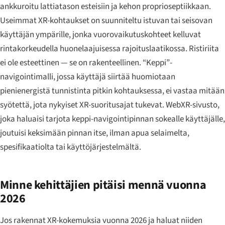
ankkuroitu lattiatason esteisiin ja kehon proprioseptiikkaan.
Useimmat XR-kohtaukset on suunniteltu istuvan tai seisovan
käyttäjän ympärille, jonka vuorovaikutuskohteet kelluvat
rintakorkeudella huonelaajuisessa rajoituslaatikossa. Ristiriita
ei ole esteettinen — se on rakenteellinen. “Keppi”-
navigointimalli, jossa käyttäjä siirtää huomiotaan
pienienergistä tunnistinta pitkin kohtauksessa, ei vastaa mitään
syötettä, jota nykyiset XR-suoritusajat tukevat. WebXR-sivusto,
joka haluaisi tarjota keppi-navigointipinnan sokealle käyttäjälle,
joutuisi keksimään pinnan itse, ilman apua selaimelta,
spesifikaatiolta tai käyttöjärjestelmältä.
Minne kehittäjien pitäisi mennä vuonna
2026
Jos rakennat XR-kokemuksia vuonna 2026 ja haluat niiden