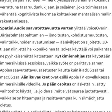
käyttäjän pään suhteen — merkityksellisesti erilainen kokemus
verrattuna tasaruudunlukijaan, ja sellainen, joka toimiessaan
vähentää kognitiivista kuormaa kohtauksen mentaalisen mallin
rakentamisessa.
Spatial Audio saavutettavuutta varten
ylittää VoiceOverin.
Järjestelmätapahtumien — ilmoitusten, kohdistusmuutosten,
valintaikkunoiden avautumisen — äänivihjeet on sijoitettu 3D-
tilaan niin, että heikkonäköinen tai sokea käyttäjä voi paikantaa
ne pyyhkäisemättä katsettaan.
Kytkimienohjausta
käytetään
immersiivisissä sessioissa, vaikka syöte on parittava saman
Applen saavutettavuusasetusten kautta kuin iPadOS:ssä tai
macOS:ssa.
Äänikuvaukset
ovat esillä Apple TV -sovelluksessa
immersiivisille videoille. Ja
pään osoitus
on äskettäin lisätty
vaihtoehto käyttäjille, joiden silmät eivät seuraa luotettavasti,
vaikka se on hitaampaa ja rasittavampaa kuin silmäohjattu
oletus.