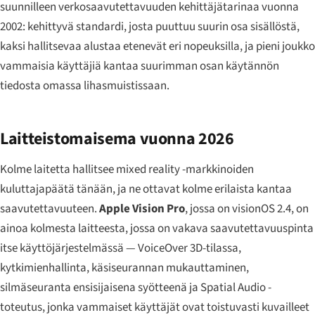
suunnilleen verkosaavutettavuuden kehittäjätarinaa vuonna
2002: kehittyvä standardi, josta puuttuu suurin osa sisällöstä,
kaksi hallitsevaa alustaa etenevät eri nopeuksilla, ja pieni joukko
vammaisia käyttäjiä kantaa suurimman osan käytännön
tiedosta omassa lihasmuistissaan.
Laitteistomaisema vuonna 2026
Kolme laitetta hallitsee mixed reality -markkinoiden
kuluttajapäätä tänään, ja ne ottavat kolme erilaista kantaa
saavutettavuuteen.
Apple Vision Pro
, jossa on visionOS 2.4, on
ainoa kolmesta laitteesta, jossa on vakava saavutettavuuspinta
itse käyttöjärjestelmässä — VoiceOver 3D-tilassa,
kytkimienhallinta, käsiseurannan mukauttaminen,
silmäseuranta ensisijaisena syötteenä ja Spatial Audio -
toteutus, jonka vammaiset käyttäjät ovat toistuvasti kuvailleet