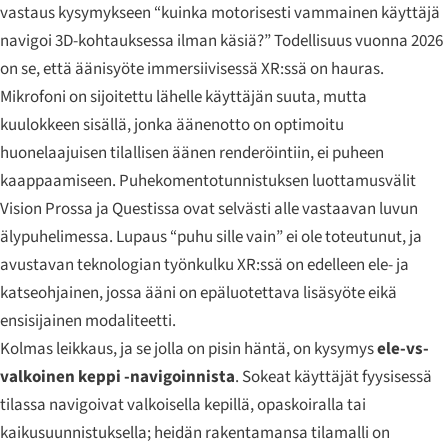
vastaus kysymykseen “kuinka motorisesti vammainen käyttäjä
navigoi 3D-kohtauksessa ilman käsiä?” Todellisuus vuonna 2026
on se, että äänisyöte immersiivisessä XR:ssä on hauras.
Mikrofoni on sijoitettu lähelle käyttäjän suuta, mutta
kuulokkeen sisällä, jonka äänenotto on optimoitu
huonelaajuisen tilallisen äänen renderöintiin, ei puheen
kaappaamiseen. Puhekomentotunnistuksen luottamusvälit
Vision Prossa ja Questissa ovat selvästi alle vastaavan luvun
älypuhelimessa. Lupaus “puhu sille vain” ei ole toteutunut, ja
avustavan teknologian työnkulku XR:ssä on edelleen ele- ja
katseohjainen, jossa ääni on epäluotettava lisäsyöte eikä
ensisijainen modaliteetti.
Kolmas leikkaus, ja se jolla on pisin häntä, on kysymys
ele-vs-
valkoinen keppi -navigoinnista
. Sokeat käyttäjät fyysisessä
tilassa navigoivat valkoisella kepillä, opaskoiralla tai
kaikusuunnistuksella; heidän rakentamansa tilamalli on