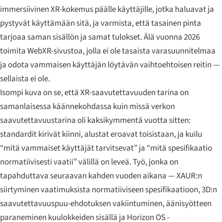
immersiivinen XR-kokemus päälle käyttäjille, jotka haluavat ja
pystyvät käyttämään sitä, ja varmista, että tasainen pinta
tarjoaa saman sisällön ja samat tulokset. Älä vuonna 2026
toimita WebXR-sivustoa, jolla ei ole tasaista varasuunnitelmaa
ja odota vammaisen käyttäjän löytävän vaihtoehtoisen reitin —
sellaista ei ole.
Isompi kuva on se, että XR-saavutettavuuden tarina on
samanlaisessa käännekohdassa kuin missä verkon
saavutettavuustarina oli kaksikymmentä vuotta sitten:
standardit kirivät kiinni, alustat eroavat toisistaan, ja kuilu
“mitä vammaiset käyttäjät tarvitsevat” ja “mitä spesifikaatio
normatiivisesti vaatii” välillä on leveä. Työ, jonka on
tapahduttava seuraavan kahden vuoden aikana — XAUR:n
siirtyminen vaatimuksista normatiiviseen spesifikaatioon, 3D:n
saavutettavuuspuu-ehdotuksen vakiintuminen, äänisyötteen
paraneminen kuulokkeiden sisällä ja Horizon OS -