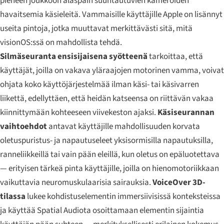
pieneen joukkoon alaspäin suuntautuvien kameroiden
havaitsemia käsieleitä. Vammaisille käyttäjille Apple on lisännyt
useita pintoja, jotka muuttavat merkittävästi sitä, mitä
visionOS:ssä on mahdollista tehdä.
Silmäseuranta ensisijaisena syötteenä
tarkoittaa, että
käyttäjät, joilla on vakava yläraajojen motorinen vamma, voivat
ohjata koko käyttöjärjestelmää ilman käsi- tai käsivarren
liikettä, edellyttäen, että heidän katseensa on riittävän vakaa
kiinnittymään kohteeseen viivekeston ajaksi.
Käsiseurannan
vaihtoehdot
antavat käyttäjille mahdollisuuden korvata
oletuspuristus- ja napautuseleet yksisormisilla napautuksilla,
ranneliikkeillä tai vain pään eleillä, kun oletus on epäluotettava
— erityisen tärkeä pinta käyttäjille, joilla on hienomotoriikkaan
vaikuttavia neuromuskulaarisia sairauksia.
VoiceOver 3D-
tilassa
lukee kohdistuselementin immersiivisissä konteksteissa
ja käyttää Spatial Audiota osoittamaan elementin sijaintia