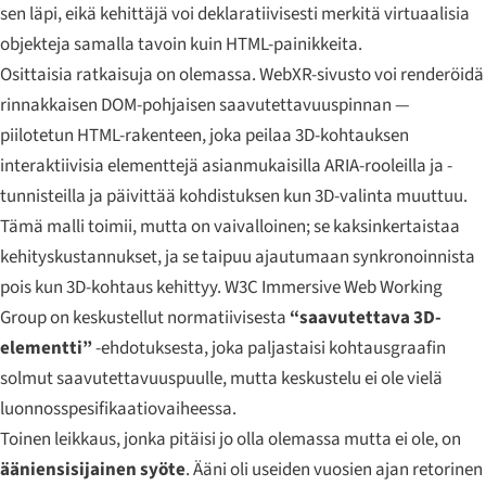
sen läpi, eikä kehittäjä voi deklaratiivisesti merkitä virtuaalisia
objekteja samalla tavoin kuin HTML-painikkeita.
Osittaisia ratkaisuja on olemassa. WebXR-sivusto voi renderöidä
rinnakkaisen DOM-pohjaisen saavutettavuuspinnan —
piilotetun HTML-rakenteen, joka peilaa 3D-kohtauksen
interaktiivisia elementtejä asianmukaisilla ARIA-rooleilla ja -
tunnisteilla ja päivittää kohdistuksen kun 3D-valinta muuttuu.
Tämä malli toimii, mutta on vaivalloinen; se kaksinkertaistaa
kehityskustannukset, ja se taipuu ajautumaan synkronoinnista
pois kun 3D-kohtaus kehittyy. W3C Immersive Web Working
Group on keskustellut normatiivisesta
“saavutettava 3D-
elementti”
-ehdotuksesta, joka paljastaisi kohtausgraafin
solmut saavutettavuuspuulle, mutta keskustelu ei ole vielä
luonnosspesifikaatiovaiheessa.
Toinen leikkaus, jonka pitäisi jo olla olemassa mutta ei ole, on
ääniensisijainen syöte
. Ääni oli useiden vuosien ajan retorinen