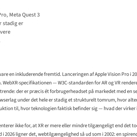
 Pro, Meta Quest 3
 stadig er
evere
.
re en inkluderende fremtid. Lanceringen af Apple Vision Pro i 20
 en. WebXR-specifikationen — W3C-standarden for AR og VR render
yktrende: der er præcis ét forbrugerheadset på markedet med en s
serlag under det hele er stadig et strukturelt tomrum, hvor alter
tion til, hvor teknologien faktisk befinder sig — hvad der virker i
nterer ikke for, at XR er mere eller mindre tilgængeligt end det t
 i 2026 ligner det, webtilgængelighed så ud som i 2002: en spiren