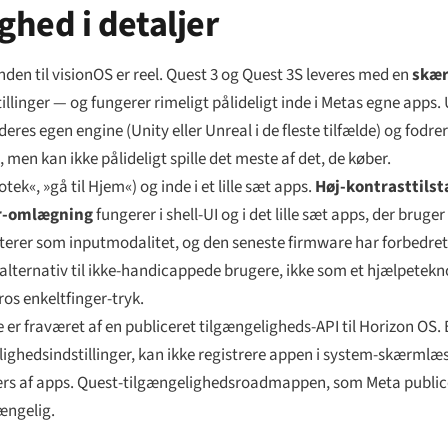
ghed i detaljer
den til visionOS er reel. Quest 3 og Quest 3S leveres med en
skæ
illinger — og fungerer rimeligt pålideligt inde i Metas egne apps.
 deres egen engine (Unity eller Unreal i de fleste tilfælde) og fodre
n kan ikke pålideligt spille det meste af det, de køber.
otek«, »gå til Hjem«) og inde i et lille sæt apps.
Høj-kontrasttils
er-omlægning
fungerer i shell-UI og i det lille sæt apps, der brug
terer som inputmodalitet, og den seneste firmware har forbedre
alternativ til ikke-handicappede brugere, ikke som et hjælpetekn
ros enkeltfinger-tryk.
fraværet af en publiceret tilgængeligheds-API til Horizon OS. E
lighedsindstillinger, kan ikke registrere appen i system-skærmlæ
s af apps. Quest-tilgængelighedsroadmappen, som Meta publicered
gængelig.