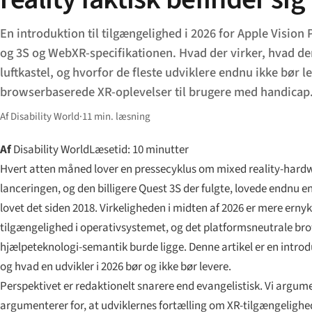
En introduktion til tilgængelighed i 2026 for Apple Vision
og 3S og WebXR-specifikationen. Hvad der virker, hvad der
luftkastel, og hvorfor de fleste udviklere endnu ikke bør l
browserbaserede XR-oplevelser til brugere med handicap
Af Disability World
·
11 min. læsning
Af
Disability World
Læsetid: 10 minutter
Hvert atten måned lover en pressecyklus om mixed reality-hardwa
lanceringen, og den billigere Quest 3S der fulgte, lovede endnu
lovet det siden 2018. Virkeligheden i midten af 2026 er mere ern
tilgængelighed i operativsystemet, og det platformsneutrale brow
hjælpeteknologi-semantik burde ligge. Denne artikel er en introduk
og hvad en udvikler i 2026 bør og ikke bør levere.
Perspektivet er redaktionelt snarere end evangelistisk. Vi argume
argumenterer for, at udviklernes fortælling om XR-tilgængelighed