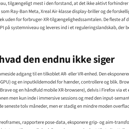
 tilgængeligt mest i den forstand, at det ikke aktivt forhindrer d
som Ray-Ban Meta, Xreal Air-klasse display-briller og de forskell
ræk uden for forbruger-XR-tilgængelighedssamtalen. De fleste af d
PI på systemniveau og leveres ind i et reguleringslandskab, de
hvad den endnu ikke siger
eside adgang til en tilkoblet AR- eller VR-enhed. Den eksponerer
PU) og en inputkildemodel for hænder, controllere og blik. Brow
ve og en håndfuld mobile XR-browsere), delvis i Firefox via et e
tionen men kun inde i immersive sessions og med den input-seman
i de seneste tolv måneder, men er stadig en mindre moden overf
eoframes, rapportere pose-data, eksponere grip- og aim-transform