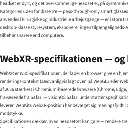
headset er dyrt, og det overkommelige headset er, på systemniveau,
Kategorien uden for disse tre — pass-through-only smart glasses 
anvendes i kirurgiske og industrielle arbejdsgange — er i store t
desktop-klasse styresystem, eksponerer ingen tilgængeligheds-A
tilbehør snarere end computere.
WebXR-specifikationen — og 
WebXR er W3C-specifikationen, der lader en browser give en hjemm
renderingskontekst (sædvanligvis lagt oven på WebGL2 eller WebG
af 2026 stærkest i Chromium-baserede browsere (Chrome, Edge, Bra
fraværende fra Safari — visionOS Safari understøtter specifika
leverer. WebKits WebXR-position har bevæget sig meningsfyldt 
modstykke.
Specifikationen dækker, hvad headsettet kan gøre — rendere ster