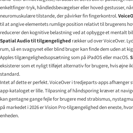
enkeltfinger-tryk, håndledsbevægelser eller hoved-gestusser, når 
neuromuskulære tilstande, der påvirker fin fingerkontrol.
VoiceO
til at angive elementets rumlige position relativt til brugerens 
reducerer den kognitive belastning ved at opbygge et mentalt bil
Spatial Audio til tilgængelighed
rækker ud over VoiceOver. Lydc
rum, så en svagsynet eller blind bruger kan finde dem uden at ki
Apples tilgængelighedsopsætning som på iPadOS eller macOS.
S
eksisterer som et nyligt tilføjet alternativ for brugere, hvis øj
standard.
Intet af dette er perfekt. VoiceOver i tredjeparts-apps afhænger s
app-kataloget er lille. Tilpasning af håndsporing kræver at navige
kan gentagne gange fejle for brugere med strabismus, nystagmu
på markedet i 2026 er Vision Pro-tilgængelighed den eneste, hv
enheden.