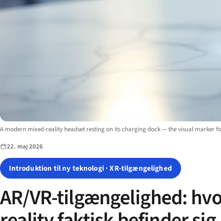
Image description:
A modern mixed-reality headset resting on its charging dock — the visual marker fo
22. maj 2026
Introduktion til ny teknologi · XR-tilgængelighed
AR/VR-tilgængelighed: hvo
reality faktisk befinder sig