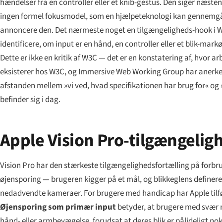
hændelser fra en controller eller et knib-gestus. Den siger næsten 
ingen formel fokusmodel, som en hjælpeteknologi kan gennemgå.
annoncere den. Det nærmeste noget en tilgængeligheds-hook i We
identificere, om input er en hånd, en controller eller et blik-mar
Dette er ikke en kritik af W3C — det er en konstatering af, hvor 
eksisterer hos W3C, og Immersive Web Working Group har anerken
afstanden mellem »vi ved, hvad specifikationen har brug for« og 
befinder sig i dag.
Apple Vision Pro-tilgængeligh
Vision Pro har den stærkeste tilgængelighedsfortælling på forbru
øjensporing — brugeren kigger på et mål, og blikkeglens definere
nedadvendte kameraer. For brugere med handicap har Apple tilføje
Øjensporing som primær input
betyder, at brugere med svær 
hånd- eller armbevægelse, forudsat at deres blik er pålideligt nok 