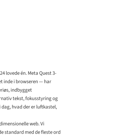
24 lovede én. Meta Quest 3-
et inde i browseren — har
eriøs, indbygget
nativ tekst, fokusstyring og
 dag, hvad der er luftkastel,
odimensionelle web. Vi
de standard med de fleste ord