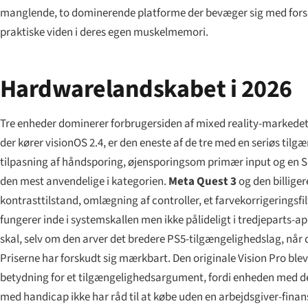
manglende, to dominerende platforme der bevæger sig med forske
praktiske viden i deres egen muskelmemori.
Hardwarelandskabet i 2026
Tre enheder dominerer forbrugersiden af mixed reality-markedet i 
der kører visionOS 2.4, er den eneste af de tre med en seriøs til
tilpasning af håndsporing, øjensporingsom primær input og en
den mest anvendelige i kategorien.
Meta Quest 3
og den billige
kontrasttilstand, omlægning af controller, et farvekorrigeringsf
fungerer inde i systemskallen men ikke pålideligt i tredjeparts-ap
skal, selv om den arver det bredere PS5-tilgængelighedslag, når d
Priserne har forskudt sig mærkbart. Den originale Vision Pro blev 
betydning for et tilgængelighedsargument, fordi enheden med de
med handicap ikke har råd til at købe uden en arbejdsgiver-finans