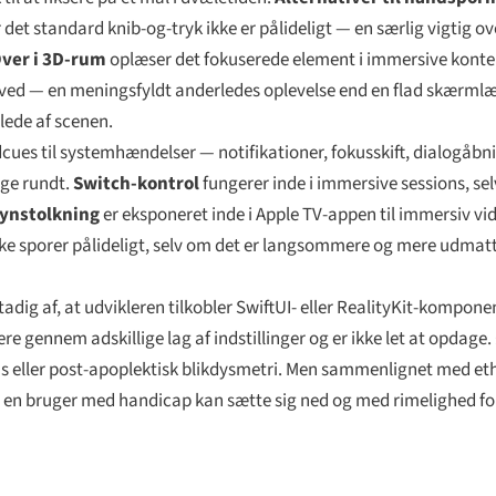
det standard knib-og-tryk ikke er pålideligt — en særlig vigtig o
ver i 3D-rum
oplæser det fokuserede element i immersive kontek
hoved — en meningsfyldt anderledes oplevelse end en flad skærmlæse
lede af scenen.
ues til systemhændelser — notifikationer, fokusskift, dialogåbni
gge rundt.
Switch-kontrol
fungerer inde i immersive sessions, sel
ynstolkning
er eksponeret inde i Apple TV-appen til immersiv vi
ne ikke sporer pålideligt, selv om det er langsommere og mere udma
tadig af, at udvikleren tilkobler SwiftUI- eller RealityKit-kompone
re gennem adskillige lag af indstillinger og er ikke let at opdage
s eller post-apoplektisk blikdysmetri. Men sammenlignet med et
or en bruger med handicap kan sætte sig ned og med rimelighed f