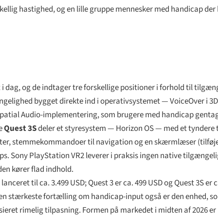
llig hastighed, og en lille gruppe mennesker med handicap der 
dag, og de indtager tre forskellige positioner i forhold til tilgæ
gængelighed bygget direkte ind i operativsystemet — VoiceOver i 3
 Spatial Audio-implementering, som brugere med handicap genta
re
Quest 3S
deler et styresystem — Horizon OS — med et tyndere t
ilter, stemmekommandoer til navigation og en skærmlæser (tilføjet
ps. Sony PlayStation VR2 leverer i praksis ingen native tilgængeli
en kører flad indhold.
lanceret til ca. 3.499 USD; Quest 3 er ca. 499 USD og Quest 3S er 
n stærkeste fortælling om handicap-input også er den enhed, som
ieret rimelig tilpasning. Formen på markedet i midten af 2026 er i