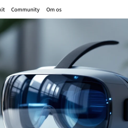
kit
Community
Om os