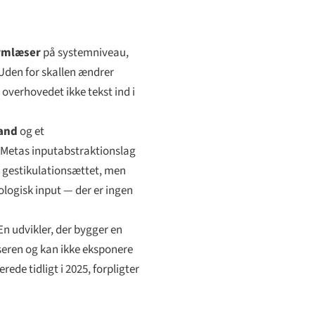
rmlæser
på systemniveau,
 Uden for skallen ændrer
r overhovedet ikke tekst ind i
tand
og et
er Metas inputabstraktionslag
t gestikulationsættet, men
ologisk input — der er ingen
n udvikler, der bygger en
seren og kan ikke eksponere
e tidligt i 2025, forpligter