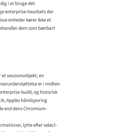
ig i at bruge det.
ige enterprise-headsets der
isse enheder kører ikke et
r behandler dem som bærbart
 et sessionsobjekt, en
serunderstøttelse er i midten
nterprise-build, og historisk
tik, Apples håndsporing
lade end dens Chromium-
ationer, lytte efter select-