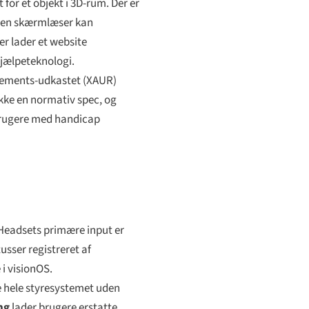
 for et objekt i 3D-rum. Der er
å en skærmlæser kan
der lader et website
 hjælpeteknologi.
uirements-udkastet (XAUR)
kke en normativ spec, og
e brugere med handicap
. Headsets primære input er
sser registreret af
 i visionOS.
e hele styresystemet uden
ng
lader brugere erstatte