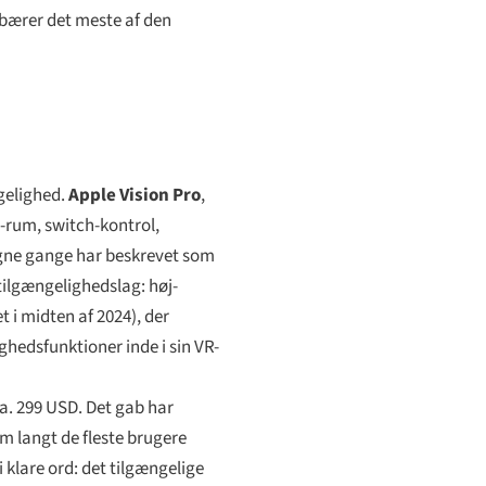
bærer det meste af den
ngelighed.
Apple Vision Pro
,
D-rum, switch-kontrol,
gne gange har beskrevet som
ilgængelighedslag: høj-
 i midten af 2024), der
ghedsfunktioner inde i sin VR-
ca. 299 USD. Det gab har
 langt de fleste brugere
 klare ord: det tilgængelige