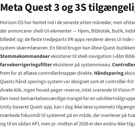
Meta Quest 3 og 3S tilgængeli
Horizon OS har hentet ind i de seneste atten måneder, men afstan
der annoncerer shell-UI-elementer — Hjem, Bibliotek, Butik, Indst
billedet sig: de fleste tredjeparts VR-apps renderer deres UI inde i
system-skærmlæseren. En blind bruger kan åbne Quest-butikken, me
Stemmekommandoer
eksisterer til shell-navigation (»åbn Bibli
farvekorrigeringsfilter
eksisterer på systemniveau.
Controll
frem for at aflæse controllerknapper direkte.
Håndsporing
eksis
Quests hånd-sporings-system var designet som et controller-frit 
dvæle-klik, ingen hoved-peger-reserve, intet svarende til Vision P
Den mest bemærkelsesværdige mangel for en udviklermålgruppe er 
Unity-baseret Quest-app, kan i dag ikke læse systemets tilgænge
mærkede fokusmål til systemet på en måde, der overlever på tvær
sig til en sådan API, men pr. midten af 2026 er den endnu ikke til