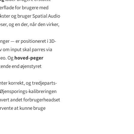
verflade for brugere med
ster og bruger Spatial Audio
r, og en der, når den virker,
nger — er positioneret i 3D-
v om input skal parres via
deo. Og
hoved-peger
ttende end øjenstyret
nter korrekt, og tredjeparts-
. Øjensporings-kalibreringen
hvert andet forbrugerheadset
orvente at kunne bruge